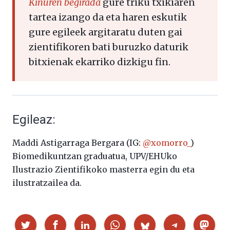
Kiñuren begirada
gure triku txikiaren
tartea izango da eta haren eskutik
gure egileek argitaratu duten gai
zientifikoren bati buruzko daturik
bitxienak ekarriko dizkigu fin.
Egileaz:
Maddi Astigarraga Bergara (IG:
@xomorro_
)
Biomedikuntzan graduatua, UPV/EHUko
Ilustrazio Zientifikoko masterra egin du eta
ilustratzailea da.
Partekatu