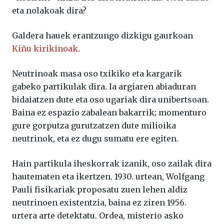
eta nolakoak dira?
Galdera hauek erantzungo dizkigu gaurkoan
Kiñu kirikinoak
.
Neutrinoak masa oso txikiko eta kargarik
gabeko partikulak dira. Ia argiaren abiaduran
bidaiatzen dute eta oso ugariak dira unibertsoan.
Baina ez espazio zabalean bakarrik; momenturo
gure gorputza gurutzatzen dute milioika
neutrinok, eta ez dugu sumatu ere egiten.
Hain partikula iheskorrak izanik, oso zailak dira
hautematen eta ikertzen. 1930. urtean, Wolfgang
Pauli fisikariak proposatu zuen lehen aldiz
neutrinoen existentzia, baina ez ziren 1956.
urtera arte detektatu. Ordea, misterio asko