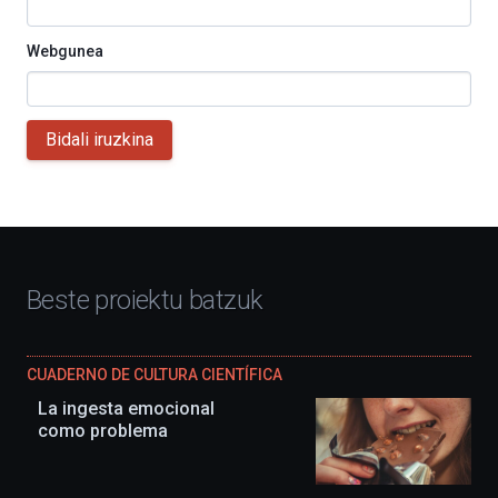
Webgunea
Bidali iruzkina
Beste proiektu batzuk
CUADERNO DE CULTURA CIENTÍFICA
La ingesta emocional
como problema