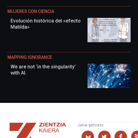
MUJERES CON CIENCIA
Evolución histórica del «efecto
Matilda»
MAPPING IGNORANCE
We are not ‘in the singularity’
with AI.
Zientzia
Jarrai gaitzazu:
Kaiera