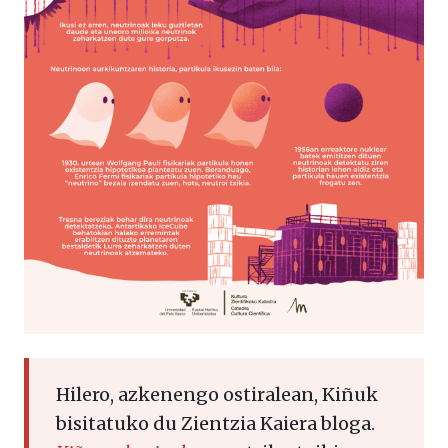
Hilero, azkenengo ostiralean, Kiñuk
bisitatuko du Zientzia Kaiera bloga.