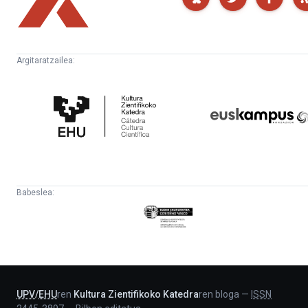
Argitaratzailea:
Kultura
Euskampus
Zientifikoko
Fundazioa
Katedra
Babeslea:
Eusko
Jaurlaritza
-
Lehendakaritza
UPV
/
EHU
ren
Kultura Zientifikoko Katedra
ren bloga
—
ISSN