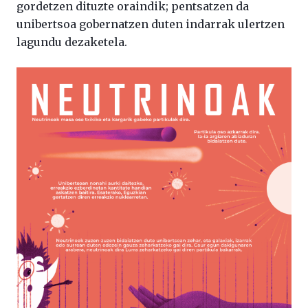
gordetzen dituzte oraindik; pentsatzen da
unibertsoa gobernatzen duten indarrak ulertzen
lagundu dezaketela.