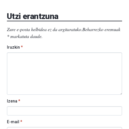
Aretoa-
EHU…
Utzi erantzuna
Zure e-posta helbidea ez da argitaratuko.
Beharrezko eremuak
*
markatuta daude
.
Iruzkin
*
Izena
*
E-mail
*