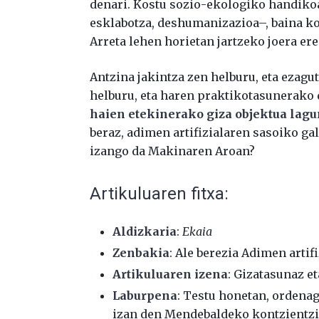
denari. Kostu sozio-ekologiko handikoa 
esklabotza, deshumanizazioa–, baina ko
Arreta lehen horietan jartzeko joera ere
Antzina jakintza zen helburu, eta ezagu
helburu, eta haren praktikotasunerako 
haien etekinerako giza objektua lagu
beraz, adimen artifizialaren sasoiko ga
izango da Makinaren Aroan?
Artikuluaren fitxa:
Aldizkaria
:
Ekaia
Zenbakia
: Ale berezia Adimen artifi
Artikuluaren izena
: Gizatasunaz e
Laburpena
: Testu honetan, ordenag
izan den Mendebaldeko kontzientzia