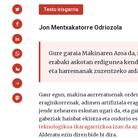
Partekatu
Testu irisgarria
Jon Mentxakatorre Odriozola
Gure garaia Makinaren Aroa da, 
erabaki askotan erdigunea kendu
eta harremanak zuzentzeko ardat
Gaur egun, makina aurreratuenak orden
eraginkorrenak, adimen artifiziala erag
jende xehearen eskutan ugari da, eta ga
gabeziak hainbat ekintza eta ondorio es
teknologikoa ikaragarrizkoa izan da a
Alderatu ezin diren bide bi dira.