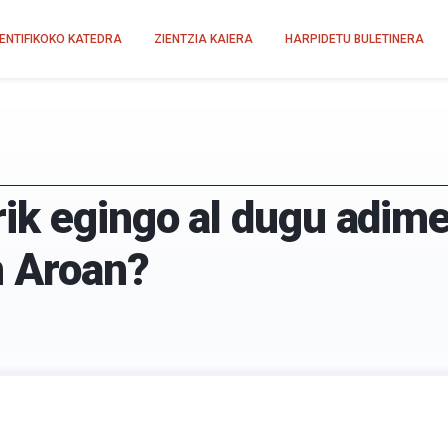
IENTIFIKOKO KATEDRA
ZIENTZIA KAIERA
HARPIDETU BULETINERA
k egingo al dugu adimen
n Aroan?