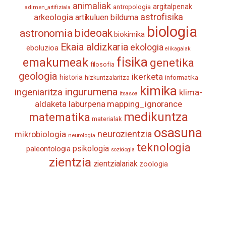
animaliak
antropologia
argitalpenak
adimen_artifiziala
astrofisika
arkeologia
artikuluen bilduma
biologia
astronomia
bideoak
biokimika
Ekaia aldizkaria
ekologia
eboluzioa
elikagaiak
fisika
emakumeak
genetika
filosofia
geologia
ikerketa
historia
informatika
hizkuntzalaritza
kimika
ingurumena
ingeniaritza
klima-
itsasoa
aldaketa
laburpena
mapping_ignorance
medikuntza
matematika
materialak
osasuna
neurozientzia
mikrobiologia
neurologia
teknologia
psikologia
paleontologia
soziologia
zientzia
zientzialariak
zoologia