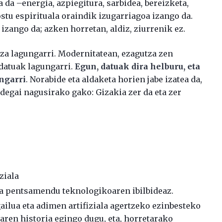
da –energia, azpiegitura, sarbidea, bereizketa,
stu espirituala oraindik izugarriagoa izango da.
 izango da; azken horretan, aldiz, ziurrenik ez.
tza lagungarri. Modernitatean, ezagutza zen
datuak lagungarri.
Egun, datuak dira helburu, eta
ngarri
. Norabide eta aldaketa horien jabe izatea da,
ldegai nagusirako gako: Gizakia zer da eta zer
ziala
ta pentsamendu teknologikoaren ibilbideaz.
ailua eta adimen artifiziala agertzeko ezinbesteko
ren historia egingo dugu, eta, horretarako