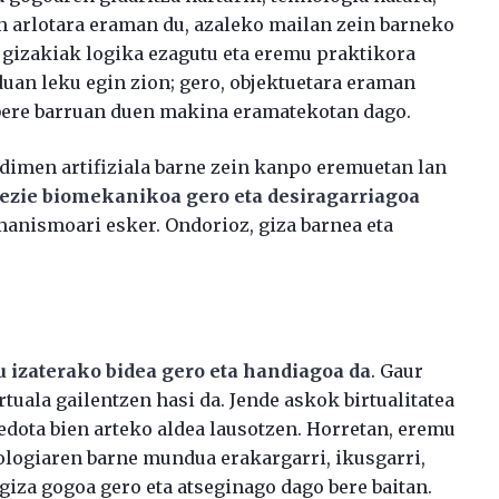
n arlotara eraman du, azaleko mailan zein barneko
, gizakiak logika ezagutu eta eremu praktikora
uan leku egin zion; gero, objektuetara eraman
 bere barruan duen makina eramatekotan dago.
adimen artifiziala barne zein kanpo eremuetan lan
pezie biomekanikoa gero eta desiragarriagoa
manismoari esker. Ondorioz, giza barnea eta
u izaterako bidea gero eta handiagoa da
. Gaur
tuala gailentzen hasi da. Jende askok birtualitatea
 edota bien arteko aldea lausotzen. Horretan, eremu
ologiaren barne mundua erakargarri, ikusgarri,
a giza gogoa gero eta atseginago dago bere baitan.