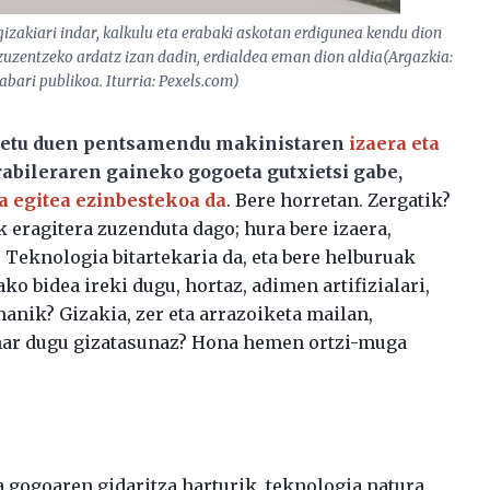
izakiari indar, kalkulu eta erabaki askotan erdigunea kendu dion
zuzentzeko ardatz izan dadin, erdialdea eman dion aldia(Argazkia:
abari publikoa. Iturria: Pexels.com)
detu duen pentsamendu makinistaren
izaera eta
 erabileraren gaineko gogoeta gutxietsi gabe,
a egitea ezinbestekoa da
. Bere horretan. Zergatik?
k eragitera zuzenduta dago; hura bere izaera,
. Teknologia bitartekaria da, eta bere helburuak
ako bidea ireki dugu, hortaz, adimen artifizialari,
anik? Gizakia, zer eta arrazoiketa mailan,
ehar dugu gizatasunaz? Hona hemen ortzi-muga
gogoaren gidaritza harturik, teknologia natura,