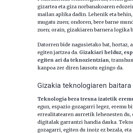
gizartea eta giza norbanakoaren edozei
mailan aplika dadin. Lehenik eta behin
mugatu zuen; ondoren, bere barne mund
zuen; orain, gizakiaren barnera logika
Datorren bide nagusietako bat, hortaz, 
egiten jartzea da.
Gizakiari helduz, es
egiten ari da teknozientzian
, transhu
kanpoa zer diren lausotu egingo da.
Gizakia teknologiaren baitara
Teknologia bera tresna izatetik erem
egun, espazio gozagarri legez, eremu bir
errealitatearen aurretik lehenesten du,
digitalak garrantzi handia dauka. Tekn
gozagarri, egiten du inoiz ez bezala, et