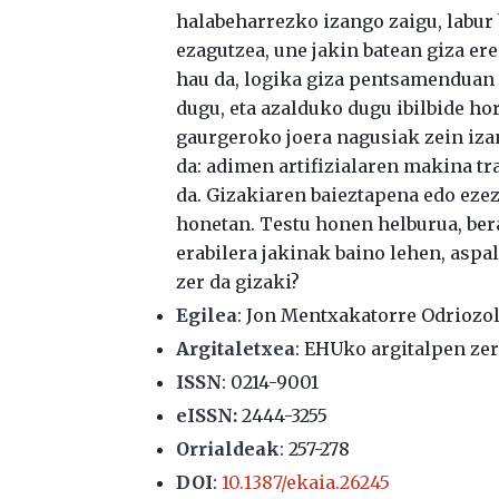
halabeharrezko izango zaigu, labur 
ezagutzea, une jakin batean giza e
hau da, logika giza pentsamenduan n
dugu, eta azalduko dugu ibilbide ho
gaurgeroko joera nagusiak zein iz
da: adimen artifizialaren makina
da. Gizakiaren baieztapena edo eze
honetan. Testu honen helburua, ber
erabilera jakinak baino lehen, aspa
zer da gizaki?
Egilea
: Jon Mentxakatorre Odriozo
Argitaletxea
: EHUko argitalpen zer
ISSN
:
0214-9001
eISSN:
2444-3255
Orrialdeak
: 257-278
DOI
:
10.1387/ekaia.26245