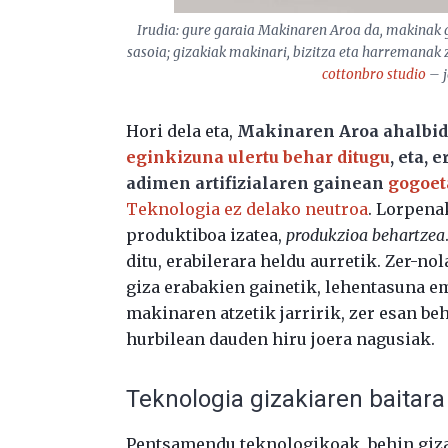
Irudia: gure garaia Makinaren Aroa da, makinak g
sasoia; gizakiak makinari, bizitza eta harremanak 
cottonbro studio
– j
Hori dela eta,
Makinaren Aroa ahalbi
eginkizuna ulertu behar ditugu
, eta,
adimen artifizialaren gainean
gogoet
Teknologia ez delako neutroa
. Lorpena
produktiboa izatea,
produkzioa behartzea
ditu, erabilerara heldu aurretik. Zer-nol
giza erabakien gainetik, lehentasuna em
makinaren atzetik jarririk, zer esan b
hurbilean dauden hiru joera nagusiak.
Teknologia gizakiaren baitara
Pentsamendu teknologikoak, behin giza 