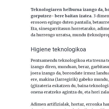
Teknologiaren helburua izango da, ho
gorputzez– bere baitan izatea
. 3 dimen
erosoen egingo duten pantaila, betaurr
Eta, sinesgarritasun horretarako, adime
da hurrengo urratsa, mundu (tekno)prop
Higiene teknologikoa
Pentsamendu teknologikoa eta tresna te
izango diren, munduan, beraz, garbitas
joera izango da, borondate irmoz landua
ere, makina (larregirik) gabeko mundu
(g)izateria eskatzen du, baina teknolo
onena eratzeko agintza du, eta hori zal
Adimen artifizialak, hortaz, erronka h