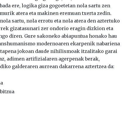
bada ere, logika giza gogoetetan nola sartu zen
remurik atera eta makinen eremuan txerta zedin.
ola sartu, nola errotu eta nola atera den aztertuko
rrek gizatasunari zer ondorio eragin dizkion eta
ango diren. Gure sakoneko abiapuntua honako hau
 transhumanismo modernoaren ekarpenik nabariena
ztapena jokoan daude nihilismoak itzalitako garai
az, adimen artifizialaren agerpenak berak,
ldiko galderaren aurrean dakarrena aztertzea da:
la
bitzua