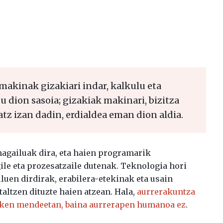
makinak gizakiari indar, kalkulu eta
 dion sasoia; gizakiak makinari, bizitza
z izan dadin, erdialdea eman dion aldia.
agailuak dira, eta haien programarik
ile eta prozesatzaile dutenak. Teknologia hori
iluen dirdirak, erabilera-etekinak eta usain
taltzen dituzte haien atzean. Hala,
aurrerakuntza
zken mendeetan, baina aurrerapen humanoa ez
.