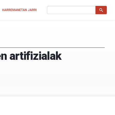
Bilatu
HARREMANETAN JARRI
 artifizialak