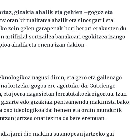
rtaz, gizakia ahalik eta gehien –gogoz eta
tsiotan birtualitatea ahalik eta sinesgarri eta
eko zein gelen garapenak hori berori erakusten du.
n artifizial sortzailea banakoari egokitzea izango
ioa ahalik eta onena izan dakion.
knologikoa nagusi diren, eta gero eta gailenago
una lortzeko gogoa ere agertuko da. Gutxiengo
, eta joera nagusietan lerratutakoek zigortua. Izan
, gizarte edo gizakiak pentsamendu makinista bako
gia oso ideologikoa da: hemen eta orain mundurik
antzan jartzea onartezina da bere eremuan.
andia jarri dio makina susmopean jartzeko gai