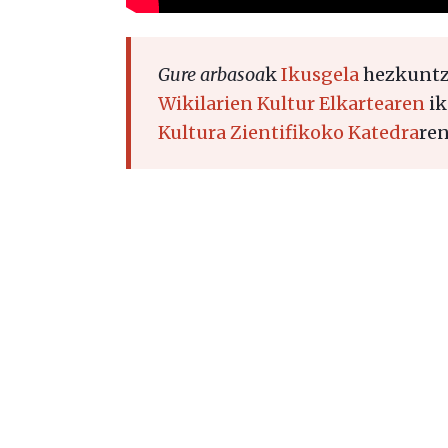
Gure arbasoa
k
Ikusgela
hezkuntza
Wikilarien Kultur Elkartearen
ik
Kultura Zientifikoko Katedra
ren