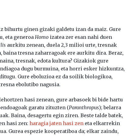
z bihurtu ginen gizaki galdetu izan da maiz. Gure
gu, eta generoa
Homo
izatea zer esan nahi duen
lis
aurkitu zenean, duela 2,3 milioi urte, tresnak
, baina tresna zaharragoak ere aurkitu dira. Beraz,
aina, tresnak, edota kultura? Gizakiok gure
ndiagoa dugu burmuina, eta horri esker hizkuntza,
ditugu. Gure eboluzioa ez da soilik biologikoa,
 tresna ebolutibo nagusia.
lehortzen hasi zenean, gure arbasoek bi bide hartu
sendoagoak garatu zituzten (
Paranthropus
); belarra
uak. Baina, desagertu egin ziren. Beste talde batek,
en hasi zen:
haragia jaten hasi zen
eta elkarrekin
ua. Gurea espezie kooperatiboa da; elkar zaindu,