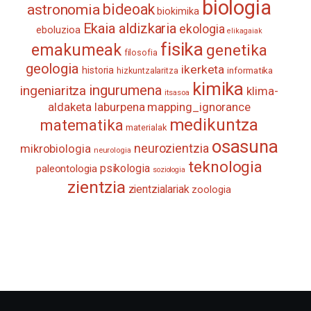
biologia
astronomia
bideoak
biokimika
Ekaia aldizkaria
ekologia
eboluzioa
elikagaiak
fisika
emakumeak
genetika
filosofia
geologia
ikerketa
historia
informatika
hizkuntzalaritza
kimika
ingurumena
ingeniaritza
klima-
itsasoa
aldaketa
laburpena
mapping_ignorance
medikuntza
matematika
materialak
osasuna
neurozientzia
mikrobiologia
neurologia
teknologia
psikologia
paleontologia
soziologia
zientzia
zientzialariak
zoologia