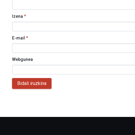
Izena
*
E-mail
*
Webgunea
Bidali iruzkina