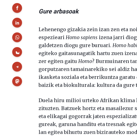
Gure arbasoak
Lehenengo gizakia zein izan zen eta noi
espezieari
Homo sapiens
izena jarri dio
galdetzen diogu gure buruari.
Homo habi
egiteko gaitasunagatik hartu zuen izena
zer egiten gaitu
Homo
? Burmuinaren tam
gorputzaren tamainarekiko sei aldiz ha
ikasketa soziala eta berrikuntza garatu 
baizik eta biokulturala: kultura da gure
Duela hiru milioi urteko Afrikan klima 
zituzten. Batzuek hortz eta masailezur 
eta elikagai gogorrak jaten espezializat
gureak, garuna handitu eta tresnak egit
lan egitea bihurtu zuen bizirauteko mod