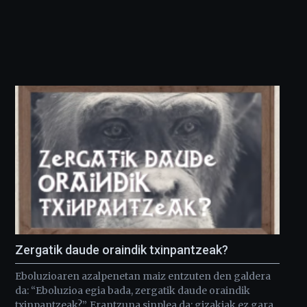
Zergatik daude oraindik txinpantzeak?
Eboluzioaren azalpenetan maiz entzuten den galdera
da: “Eboluzioa egia bada, zergatik daude oraindik
txinpantzeak?”. Erantzuna sinplea da: gizakiak ez gara