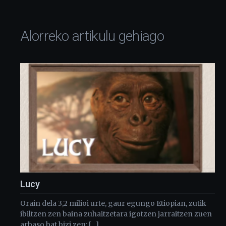
Alorreko artikulu gehiago
Lucy
Orain dela 3,2 milioi urte, gaur egungo Etiopian, zutik
ibiltzen zen baina zuhaitzetara igotzen jarraitzen zuen
arbaso bat bizi zen: […]