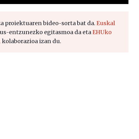
 proiektuaren bideo-sorta bat da.
Euskal
us-entzunezko egitasmoa da eta
EHUko
 kolaborazioa izan du.