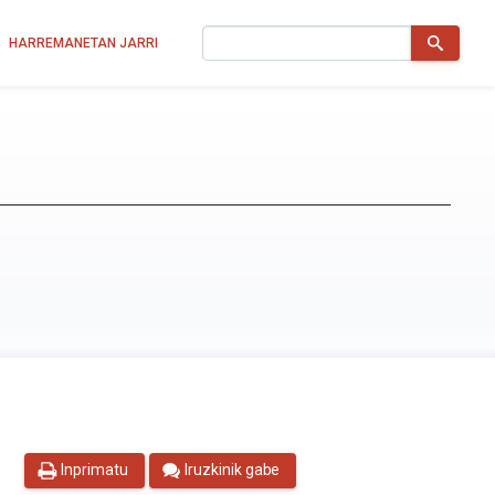
Bilatu
HARREMANETAN JARRI
Inprimatu
Iruzkinik gabe