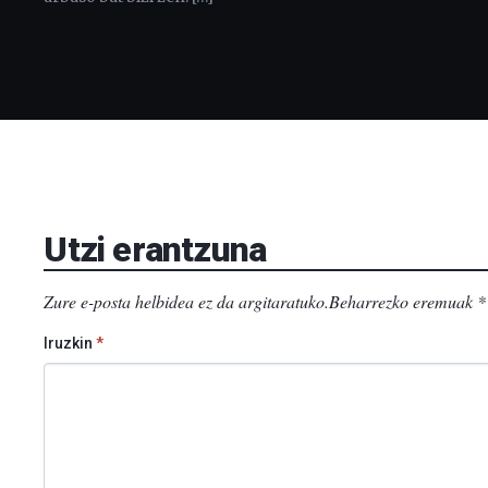
Utzi erantzuna
Zure e-posta helbidea ez da argitaratuko.
Beharrezko eremuak
*
Iruzkin
*