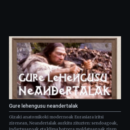
Gure lehengusu neandertalak
Gizaki anatomikoki modernoak Eurasiara iritsi
zirenean, Neandertalak aurkitu zituzten: sendoagoak,
indartsuagoak eta klima hotzera moldatuagoak ziren