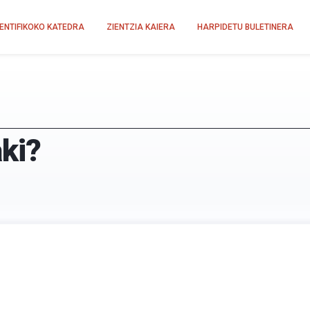
IENTIFIKOKO KATEDRA
ZIENTZIA KAIERA
HARPIDETU BULETINERA
aki?