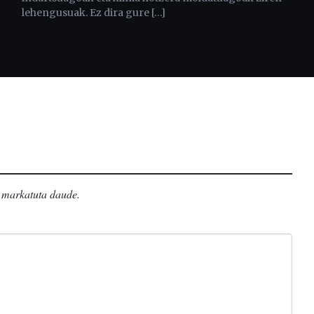
lehengusuak. Ez dira gure […]
markatuta daude
.