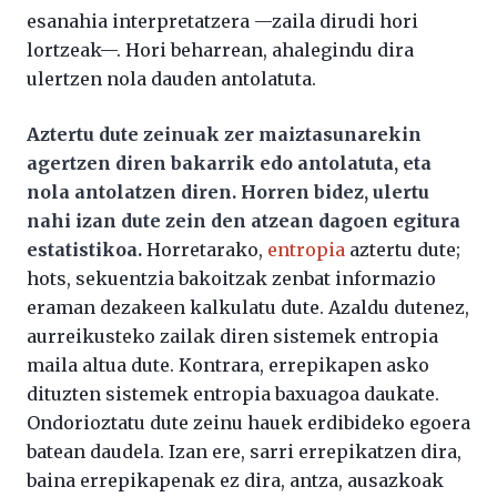
esanahia interpretatzera —zaila dirudi hori
lortzeak—. Hori beharrean, ahalegindu dira
ulertzen nola dauden antolatuta.
Aztertu dute zeinuak zer maiztasunarekin
agertzen diren bakarrik edo antolatuta, eta
nola antolatzen diren. Horren bidez, ulertu
nahi izan dute zein den atzean dagoen egitura
estatistikoa.
Horretarako,
entropia
aztertu dute;
hots, sekuentzia bakoitzak zenbat informazio
eraman dezakeen kalkulatu dute. Azaldu dutenez,
aurreikusteko zailak diren sistemek entropia
maila altua dute. Kontrara, errepikapen asko
dituzten sistemek entropia baxuagoa daukate.
Ondorioztatu dute zeinu hauek erdibideko egoera
batean daudela. Izan ere, sarri errepikatzen dira,
baina errepikapenak ez dira, antza, ausazkoak