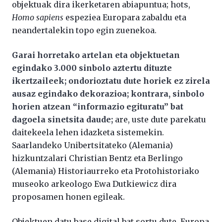
objektuak dira ikerketaren abiapuntua; hots,
Homo sapiens
espeziea Europara zabaldu eta
neandertalekin topo egin zuenekoa.
Garai horretako artelan eta objektuetan
egindako 3.000 sinbolo aztertu dituzte
ikertzaileek; ondorioztatu dute horiek ez zirela
ausaz egindako dekorazioa; kontrara, sinbolo
horien atzean “informazio egituratu” bat
dagoela sinetsita daude;
are, uste dute parekatu
daitekeela lehen idazketa sistemekin.
Saarlandeko Unibertsitateko (Alemania)
hizkuntzalari Christian Bentz eta Berlingo
(Alemania) Historiaurreko eta Protohistoriako
museoko arkeologo Ewa Dutkiewicz dira
proposamen honen egileak.
Objektuen datu base digital bat sortu dute, Europa