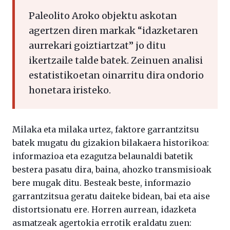
Paleolito Aroko objektu askotan
agertzen diren markak “idazketaren
aurrekari goiztiartzat” jo ditu
ikertzaile talde batek. Zeinuen analisi
estatistikoetan oinarritu dira ondorio
honetara iristeko.
Milaka eta milaka urtez, faktore garrantzitsu
batek mugatu du gizakion bilakaera historikoa:
informazioa eta ezagutza belaunaldi batetik
bestera pasatu dira, baina, ahozko transmisioak
bere mugak ditu. Besteak beste, informazio
garrantzitsua geratu daiteke bidean, bai eta aise
distortsionatu ere. Horren aurrean, idazketa
asmatzeak agertokia errotik eraldatu zuen: