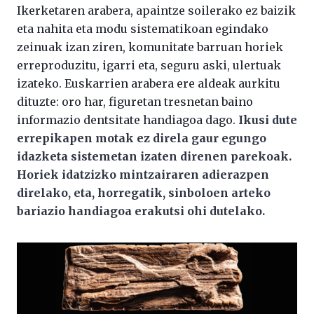
Ikerketaren arabera, apaintze soilerako ez baizik
eta nahita eta modu sistematikoan egindako
zeinuak izan ziren, komunitate barruan horiek
erreproduzitu, igarri eta, seguru aski, ulertuak
izateko. Euskarrien arabera ere aldeak aurkitu
dituzte: oro har, figuretan tresnetan baino
informazio dentsitate handiagoa dago.
Ikusi dute
errepikapen motak ez direla gaur egungo
idazketa sistemetan izaten direnen parekoak.
Horiek idatzizko mintzairaren adierazpen
direlako, eta, horregatik, sinboloen arteko
bariazio handiagoa erakutsi ohi dutelako.