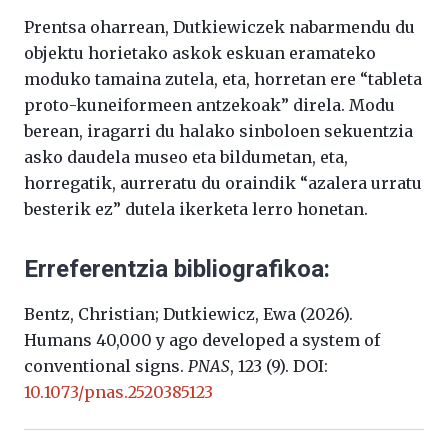
Prentsa oharrean, Dutkiewiczek nabarmendu du
objektu horietako askok eskuan eramateko
moduko tamaina zutela, eta, horretan ere “tableta
proto-kuneiformeen antzekoak” direla. Modu
berean, iragarri du halako sinboloen sekuentzia
asko daudela museo eta bildumetan, eta,
horregatik, aurreratu du oraindik “azalera urratu
besterik ez” dutela ikerketa lerro honetan.
Erreferentzia bibliografikoa:
Bentz, Christian; Dutkiewicz, Ewa (2026).
Humans 40,000 y ago developed a system of
conventional signs.
PNAS
, 123 (9). DOI:
10.1073/pnas.2520385123