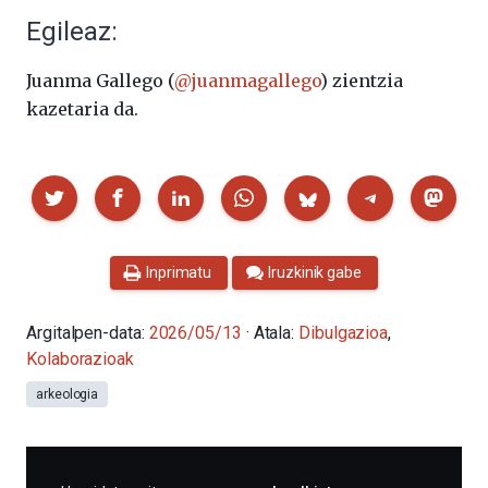
Egileaz:
Juanma Gallego (
@juanmagallego
) zientzia
kazetaria da.
Partekatu
Inprimatu
Iruzkinik gabe
Argitalpen-data:
2026/05/13
· Atala:
Dibulgazioa
,
Kolaborazioak
arkeologia