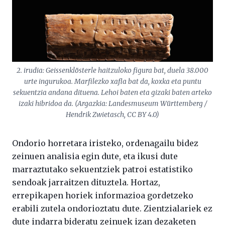
2. irudia: Geissenklösterle haitzuloko figura bat, duela 38.000
urte ingurukoa. Marfilezko xafla bat da, koxka eta puntu
sekuentzia andana dituena. Lehoi baten eta gizaki baten arteko
izaki hibridoa da. (Argazkia: Landesmuseum Württemberg /
Hendrik Zwietasch, CC BY 4.0)
Ondorio horretara iristeko, ordenagailu bidez
zeinuen analisia egin dute, eta ikusi dute
marraztutako sekuentziek patroi estatistiko
sendoak jarraitzen dituztela. Hortaz,
errepikapen horiek informazioa gordetzeko
erabili zutela ondorioztatu dute. Zientzialariek ez
dute indarra bideratu zeinuek izan dezaketen