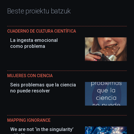
Beste proiektu batzuk
CUADERNO DE CULTURA CIENTÍFICA
La ingesta emocional
como problema
MUJERES CON CIENCIA
Seis problemas que la ciencia
no puede resolver
MAPPING IGNORANCE
We are not ‘in the singularity’