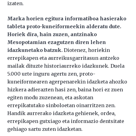
izaten.
Marka horien egitura informatiboa hasierako
tableta proto-kuneiformeekin alderatu dute.
Horiek dira, hain zuzen, antzinako
Mesopotamian ezagutzen diren lehen
idazkunetako batzuk.
Diotenez, horiekin
errepikapen eta aurreikusgarritasun antzeko
mailak dituzte historiaurreko idazkunek. Duela
5.000 urte inguru agertu zen, proto-
kuneiformearen agerpenarekin idazketa ahozko
hizkera adierazten hasi zen, baina hori ez zuen
egiten modu zuzenean, eta askotan
errepikatutako sinboloetan oinarritzen zen.
Handik aurrerako idazketa gehienek, ordea,
errepikapen gutxiago eta informazio dentsitate
gehiago sartu zuten idazketan.