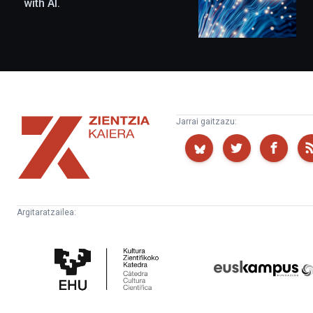
with AI.
Zientzia
Jarrai gaitzazu:
Kaiera
Argitaratzailea:
Kultura
Euskampus
Zientifikoko
Fundazioa
Katedra