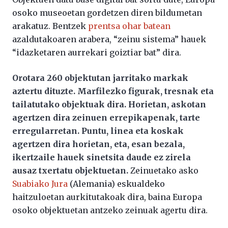
osoko museoetan gordetzen diren bildumetan
arakatuz. Bentzek
prentsa ohar batean
azaldutakoaren arabera, “zeinu sistema” hauek
“idazketaren aurrekari goiztiar bat” dira.
Orotara 260 objektutan jarritako markak
aztertu dituzte. Marfilezko figurak, tresnak eta
tailatutako objektuak dira. Horietan, askotan
agertzen dira zeinuen errepikapenak, tarte
erregularretan. Puntu, linea eta koskak
agertzen dira horietan, eta, esan bezala,
ikertzaile hauek sinetsita daude ez zirela
ausaz txertatu objektuetan.
Zeinuetako asko
Suabiako Jura
(Alemania) eskualdeko
haitzuloetan aurkitutakoak dira, baina Europa
osoko objektuetan antzeko zeinuak agertu dira.