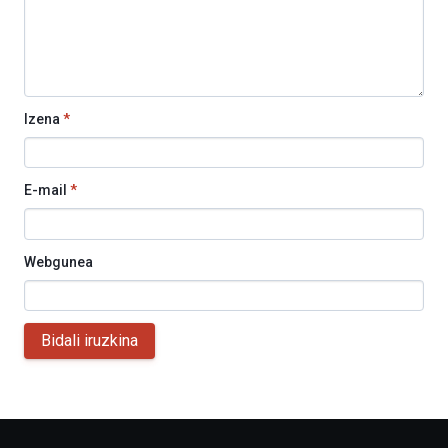
Izena
*
E-mail
*
Webgunea
Bidali iruzkina