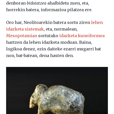
denboran
bidaiatzea
ahalbidetu zuen, eta,
horrekin batera, informazioa pilatzea ere.
Oro har, Neolitoarekin batera sortu ziren
lehen
idazketa sistemak
, eta, normalean,
Mesopotamian
sortutako
idazketa kuneiformea
hartzen da lehen idazketa moduan. Baina,
logikoa denez, ezin daiteke ezarri mugarri bat
non, bat-batean, dena hasten den.