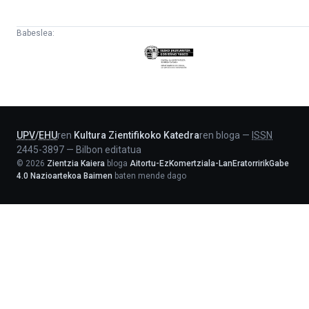
Babeslea:
Eusko
Jaurlaritza
-
Lehendakaritza
UPV
/
EHU
ren
Kultura Zientifikoko Katedra
ren bloga
—
ISSN
2445-3897
—
Bilbon editatua
©
2026
Zientzia Kaiera
bloga
Aitortu-EzKomertziala-LanEratorririkGabe
4.0 Nazioartekoa Baimen
baten mende dago