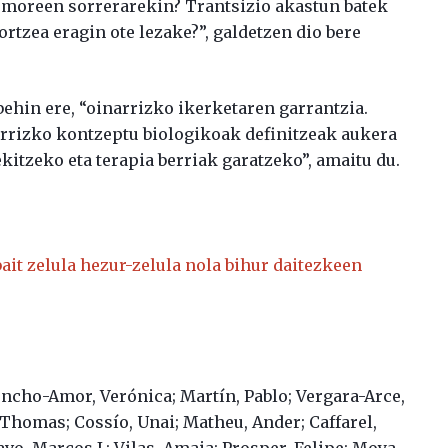
tumoreen sorrerarekin? Trantsizio akastun batek
zea eragin ote lezake?”, galdetzen dio bere
behin ere, “oinarrizko ikerketaren garrantzia.
rrizko kontzeptu biologikoak definitzeak aukera
kitzeko eta terapia berriak garatzeko”, amaitu du.
ait zelula hezur-zelula nola bihur daitezkeen
oncho-Amor, Verónica; Martín, Pablo; Vergara-Arce,
, Thomas; Cossío, Unai; Matheu, Ander; Caffarel,
o, Marcos J.; Vilas, Amaia; Prosper, Felipe; Moya,