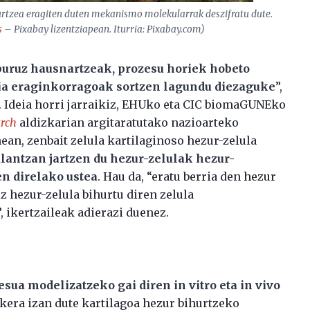
hurtzea eragiten duten mekanismo molekularrak deszifratu dute.
s
– Pixabay lizentziapean. Iturria: Pixabay.com)
buruz hausnartzeak, prozesu horiek hobeto
pia eraginkorragoak sortzen lagundu diezaguke
”,
 Ideia horri jarraikiz, EHUko eta CIC biomaGUNEko
rch
aldizkarian argitaratutako nazioarteko
ean, zenbait zelula kartilaginoso hezur-zelula
lantzan jartzen du hezur-zelulak hezur-
en direlako ustea
. Hau da, “eratu berria den hezur
 hezur-zelula bihurtu diren zelula
, ikertzaileak adierazi duenez.
sua modelizatzeko gai diren in vitro eta in vivo
aukera izan dute kartilagoa hezur bihurtzeko