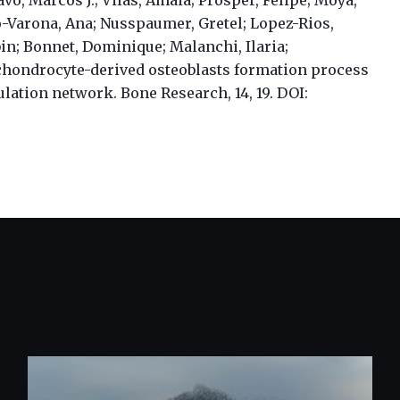
o-Varona, Ana; Nusspaumer, Gretel; Lopez-Rios,
obin; Bonnet, Dominique; Malanchi, Ilaria;
chondrocyte-derived osteoblasts formation process
gulation network.
Bone Research, 14, 19. DOI: