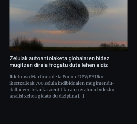
Zelulak autoantolaketa globalaren bidez
mugitzen direla frogatu dute lehen aldiz
Ildefonso Martínez de la Fuente UPV/EHUko
ikertzaileak 700 zelula indibidualen mugimendu-
ibilbideen teknika zientifiko aurreratuen bidezko
analisi xehea gidatu du diziplina […]