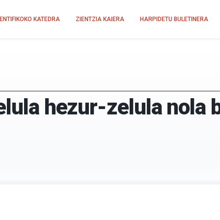
IENTIFIKOKO KATEDRA
ZIENTZIA KAIERA
HARPIDETU BULETINERA
elula hezur-zelula nola 