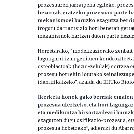
prozesuaren jarraipena egiteko, prozesu
hezurrak eratzeko prozesuan parte ha
mekanismoei buruzko ezagutza berria
frogatu da trantsizio hori benetan gertat
mekanismok hartzen duten parte hezur
Horretarako, “modelizaziorako zenbait 
lagungarri izan genituen kondrozitoetat
osteoblastoak (hezur-zelulak) sortzea 
prozesu horrekin lotutako seinaleztape
identifikatzeko”, azaldu du EHUko Biolog
Ikerketa honek gako berriak ematen d
prozesua ulertzeko, eta hori lagunga
eta medikuntza birsortzaileari buruz
ezagutzen dugu osifikazio-prozesua, eta
prozesua hobetzeko”, adierazi du Abarra