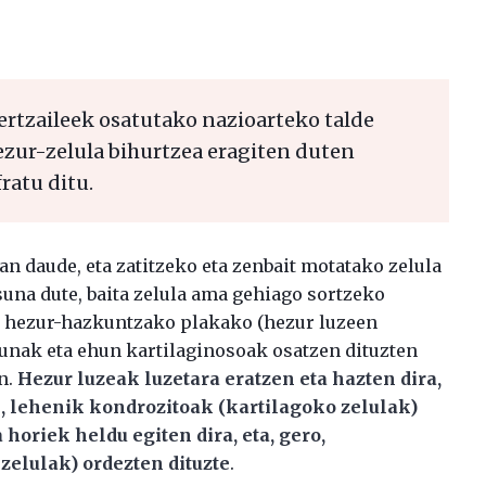
tzaileek osatutako nazioarteko talde
ezur-zelula bihurtzea eragiten duten
atu ditu.
n daude, eta zatitzeko eta zenbait motatako zelula
suna dute, baita zelula ama gehiago sortzeko
 hezur-hazkuntzako plakako (hezur luzeen
unak eta ehun kartilaginosoak osatzen dituzten
n.
Hezur luzeak luzetara eratzen eta hazten dira,
n, lehenik kondrozitoak (kartilagoko zelulak)
horiek heldu egiten dira, eta, gero,
zelulak) ordezten dituzte
.