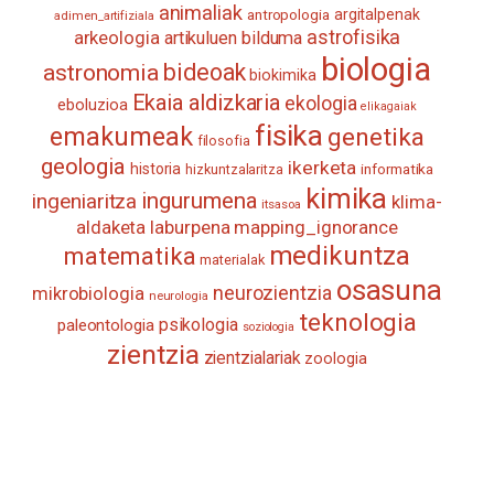
animaliak
antropologia
argitalpenak
adimen_artifiziala
astrofisika
arkeologia
artikuluen bilduma
biologia
astronomia
bideoak
biokimika
Ekaia aldizkaria
ekologia
eboluzioa
elikagaiak
fisika
emakumeak
genetika
filosofia
geologia
ikerketa
historia
informatika
hizkuntzalaritza
kimika
ingurumena
ingeniaritza
klima-
itsasoa
aldaketa
laburpena
mapping_ignorance
medikuntza
matematika
materialak
osasuna
neurozientzia
mikrobiologia
neurologia
teknologia
psikologia
paleontologia
soziologia
zientzia
zientzialariak
zoologia