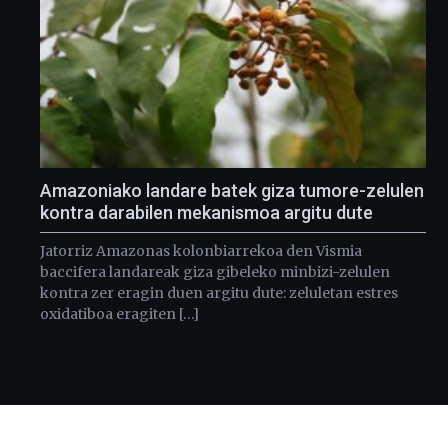
Amazoniako landare batek giza tumore-zelulen
kontra darabilen mekanismoa argitu dute
Jatorriz Amazonas kolonbiarrekoa den Vismia
baccifera landareak giza gibeleko minbizi-zelulen
kontra zer eragin duen argitu dute: zeluletan estres
oxidatiboa eragiten […]