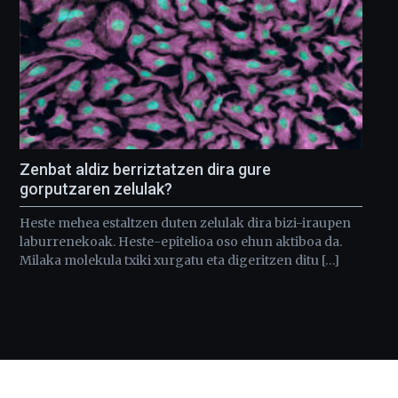
Zenbat aldiz berriztatzen dira gure
gorputzaren zelulak?
Heste mehea estaltzen duten zelulak dira bizi-iraupen
laburrenekoak. Heste-epitelioa oso ehun aktiboa da.
Milaka molekula txiki xurgatu eta digeritzen ditu […]