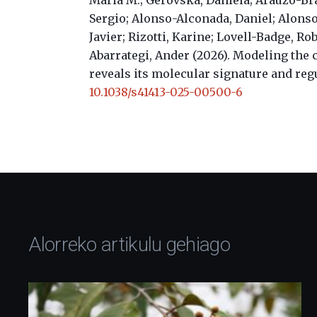
Sergio; Alonso-Alconada, Daniel; Alons
Javier; Rizotti, Karine; Lovell-Badge, R
Abarrategi, Ander (2026).
Modeling the 
reveals its molecular signature and re
10.1038/s41413-025-00500-6
Alorreko artikulu gehiago