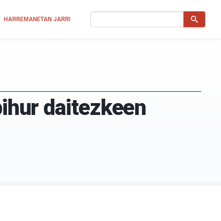
Bilatu
HARREMANETAN JARRI
bihur daitezkeen