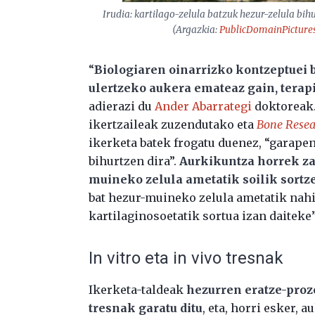
Irudia: kartilago-zelula batzuk hezur-zelula bi
(Argazkia:
PublicDomainPicture
“
Biologiaren oinarrizko kontzeptuei 
ulertzeko aukera emateaz gain, tera
adierazi du
Ander Abarrategi
doktoreak.
ikertzaileak zuzendutako eta
Bone Resea
ikerketa batek frogatu duenez, “garapen
bihurtzen dira”.
Aurkikuntza horrek za
muineko zelula ametatik soilik sortz
bat hezur-muineko zelula ametatik nahiz
kartilaginosoetatik sortua izan daiteke”
In vitro eta in vivo tresnak
Ikerketa-taldeak
hezurren eratze-proze
tresnak garatu ditu
, eta, horri esker, 