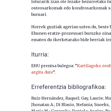
loturarik izan ote lezake hezurretako 
osteosarkomak edo kondrosarkomak sort
buruari.
Horrek guztiak agerian uzten du, beste 
Ehunen eratze-prozesuari buruzko oina
ematen du ikerketarako bide berriak ire
Iturria:
EHU prentsa bulegoa: “
Kartilagoko zenb
argitu dute
“.
Erreferentzia bibliografikoa:
Ruiz-Hernández, Raquel; Gay, Laurie; M
Jhonatan A.; Di Blasio, Stefania; Snoeks
Maria M.; Gerovska, Daniela; Araúzo-Brav