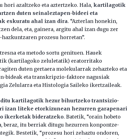
 hori azaltzeko eta aztertzeko. Hala,
kartilagotik
rtzen duten seinaleztapen-bideei eta
k eskuratu ahal izan dira
. “Azterlan honekin,
zen dela, eta, gainera, argitu ahal izan dugu zer
-hazkuntzaren prozesu horretan”.
tresna eta metodo sortu genituen. Hauek
ik (kartilagoko zeluletatik) eratorritako
eragiten duten gertaera molekularrak zehazteko eta
n-bideak eta transkripzio-faktore nagusiak
ia Zelularra eta Histologia Saileko ikertzaileak.
itu kartilagotik hezur bihurtzeko trantsizio-
rri izan liteke etorkizunean hezurren garapenari
ko ikerketak bideratzeko
. Batetik, “orain hobeto
, beraz, itu berriak ditugu hezurren konpontze-
tegik. Bestetik, “prozesu hori zehaztu ondoren,