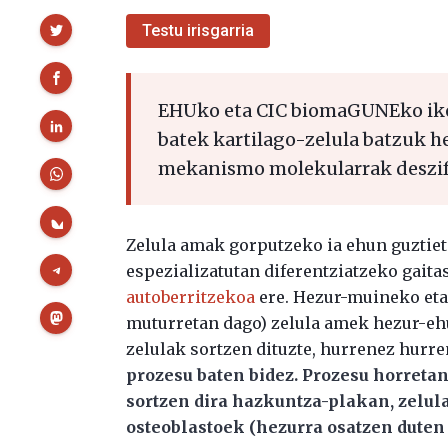
Partekatu
Testu irisgarria
EHUko eta CIC biomaGUNEko iker
batek kartilago-zelula batzuk h
mekanismo molekularrak deszifr
Zelula amak gorputzeko ia ehun guztieta
espezializatutan diferentziatzeko gaita
autoberritzekoa
ere. Hezur-muineko eta
muturretan dago) zelula amek hezur-eh
zelulak sortzen dituzte, hurrenez hurre
prozesu baten bidez. Prozesu horreta
sortzen dira hazkuntza-plakan, zelula 
osteoblastoek (hezurra osatzen duten 