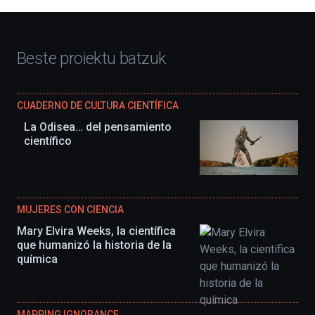
Beste proiektu batzuk
CUADERNO DE CULTURA CIENTÍFICA
La Odisea… del pensamiento
científico
MUJERES CON CIENCIA
Mary Elvira Weeks, la científica
que humanizó la historia de la
química
MAPPING IGNORANCE