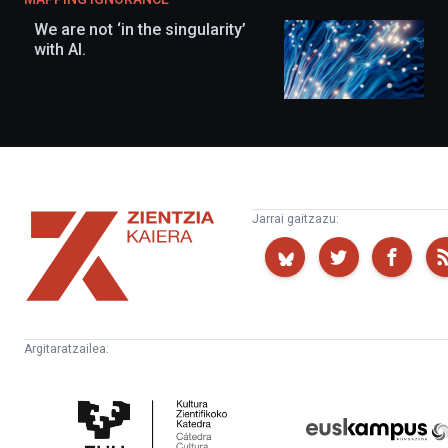
We are not ‘in the singularity’
with AI.
Zientzia
Jarrai gaitzazu:
Kaiera
Argitaratzailea:
Kultura
Euskampus
Zientifikoko
Fundazioa
Katedra