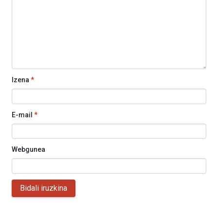
Izena
*
E-mail
*
Webgunea
Bidali iruzkina