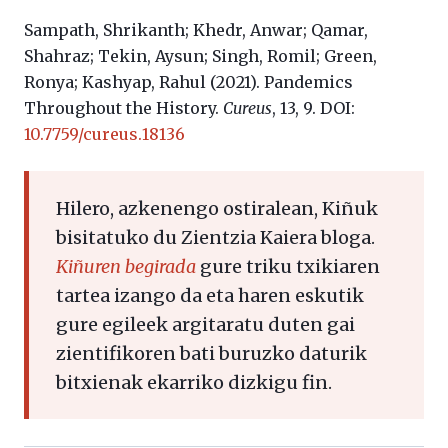
Sampath
,
Shrikanth;
Khedr
,
Anwar;
Qamar
,
Shahraz;
Tekin
,
Aysun;
Singh
,
Romil;
Green
,
Ronya;
Kashyap, Rahul (2021).
Pandemics
Throughout the History.
Cureus
, 13, 9. DOI:
10.7759/cureus.18136
Hilero, azkenengo ostiralean, Kiñuk
bisitatuko du Zientzia Kaiera bloga.
Kiñuren begirada
gure triku txikiaren
tartea izango da eta haren eskutik
gure egileek argitaratu duten gai
zientifikoren bati buruzko daturik
bitxienak ekarriko dizkigu fin.