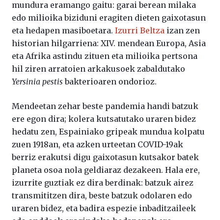
mundura eramango gaitu: garai berean milaka
edo milioika biziduni eragiten dieten gaixotasun
eta hedapen masiboetara.
Izurri Beltza
izan zen
historian hilgarriena: XIV. mendean Europa, Asia
eta Afrika astindu zituen eta milioika pertsona
hil ziren arratoien arkakusoek zabaldutako
Yersinia pestis
bakterioaren ondorioz.
Mendeetan zehar beste pandemia handi batzuk
ere egon dira; kolera kutsatutako uraren bidez
hedatu zen, Espainiako gripeak mundua kolpatu
zuen 1918an, eta azken urteetan COVID-19ak
berriz erakutsi digu gaixotasun kutsakor batek
planeta osoa nola geldiaraz dezakeen. Hala ere,
izurrite guztiak ez dira berdinak: batzuk airez
transmititzen dira, beste batzuk odolaren edo
uraren bidez, eta badira espezie inbaditzaileek