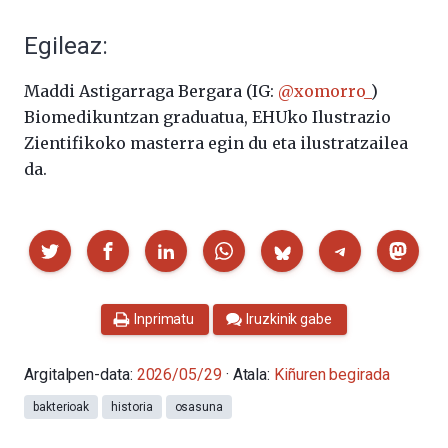
Egileaz:
Maddi Astigarraga Bergara (IG:
@xomorro_
)
Biomedikuntzan graduatua, EHUko Ilustrazio
Zientifikoko masterra egin du eta ilustratzailea
da.
Partekatu
Inprimatu
Iruzkinik gabe
Argitalpen-data:
2026/05/29
· Atala:
Kiñuren begirada
bakterioak
historia
osasuna