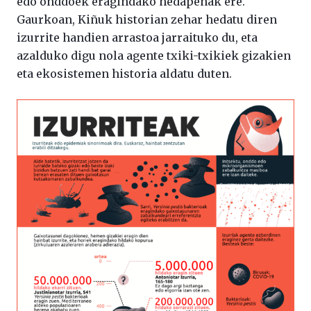
edo onddoek eragindako hedapenak ere.
Gaurkoan, Kiñuk historian zehar hedatu diren
izurrite handien arrastoa jarraituko du, eta
azalduko digu nola agente txiki-txikiek gizakien
eta ekosistemen historia aldatu duten.