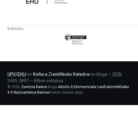
Babeslea:
Eusko
Jaurlaritza
-
Lehendakaritza
UPV
/
EHU
ren
Kultura Zientifikoko Katedra
ren bloga
—
ISSN
2445-3897
—
Bilbon editatua
©
2026
Zientzia Kaiera
bloga
Aitortu-EzKomertziala-LanEratorririkGabe
4.0 Nazioartekoa Baimen
baten mende dago