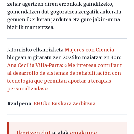
zehar agertzen diren erronkak gainditzeko,
gomendatzen dut gogoratzea zergatik aukeratu
genuen ikerketan jardutea eta gure jakin-mina
bizirik mantentzea.
Jatorrizko elkarrizketa
Mujeres con Ciencia
blogean argitaratu zen 2026ko maiatzaren 30n:
Ana Cecilia Villa-Parra: «Me interesa contribuir
al desarrollo de sistemas de rehabilitación con
tecnología que permitan aportar a terapias
personalizadas»
.
Itzulpena
:
EHUko Euskara Zerbitzua
.
Ikertzen dut
atalak
emakume