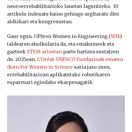
neuroerrehabilitazioko lanetan laguntzeko. 30
artikulu indexatu baino gehiago argitaratu ditu
aldizkari eta kongresuetan.
Gaur egun, UPSren Women in Engineering (
WIE
)
taldearen aholkularia da, eta emakumeek eta
gazteek
STEM arloetan
parte hartzea sustatzen
du. 2025ean
, L’Oréal-UNESCO Fundazioak ematen
duen For Women in Science
saria jaso zuen,
errehabilitazioan aplikatutako robotikaren
esparruari egindako ekarpenagatik.