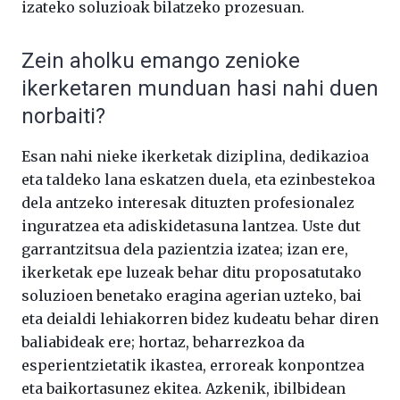
izateko soluzioak bilatzeko prozesuan.
Zein aholku emango zenioke
ikerketaren munduan hasi nahi duen
norbaiti?
Esan nahi nieke ikerketak diziplina, dedikazioa
eta taldeko lana eskatzen duela, eta ezinbestekoa
dela antzeko interesak dituzten profesionalez
inguratzea eta adiskidetasuna lantzea. Uste dut
garrantzitsua dela pazientzia izatea; izan ere,
ikerketak epe luzeak behar ditu proposatutako
soluzioen benetako eragina agerian uzteko, bai
eta deialdi lehiakorren bidez kudeatu behar diren
baliabideak ere; hortaz, beharrezkoa da
esperientzietatik ikastea, erroreak konpontzea
eta baikortasunez ekitea. Azkenik, ibilbidean