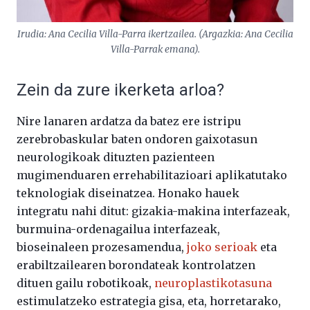
Irudia: Ana Cecilia Villa-Parra ikertzailea. (Argazkia: Ana Cecilia
Villa-Parrak emana).
Zein da zure ikerketa arloa?
Nire lanaren ardatza da batez ere istripu
zerebrobaskular baten ondoren gaixotasun
neurologikoak dituzten pazienteen
mugimenduaren errehabilitazioari aplikatutako
teknologiak diseinatzea. Honako hauek
integratu nahi ditut: gizakia-makina interfazeak,
burmuina-ordenagailua interfazeak,
bioseinaleen prozesamendua,
joko serioak
eta
erabiltzailearen borondateak kontrolatzen
dituen gailu robotikoak,
neuroplastikotasuna
estimulatzeko estrategia gisa, eta, horretarako,