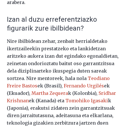
arabera.
Izan al duzu erreferentziazko
figurarik zure ibilbidean?
Nire ibilbidean zehar, zenbait herrialdetako
ikertzaileekin prestatzeko eta lankidetzan
aritzeko aukera izan dut egindako egonaldietan,
zeinetan ondorioztatu baitut oso garrantzitsua
dela diziplinarteko ikuspegia duten sareak
sortzea. Nire mentoreek, hala nola
Teodiano
Freire Bastos
ek (Brasil),
Fernando Urgilés
ek
(Ekuador),
Martha Zequera
k (Kolonbia),
Sridhar
Krishnan
ek (Kanada) eta
Tomohiko Igasaki
k
(Japonia), erakutsi zidaten zein garrantzitsuak
diren jarraitutasuna, adeitasuna eta elkarlana,
teknologia gizakien zerbitzura jartzen duen