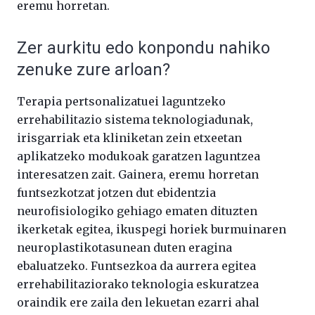
eremu horretan.
Zer aurkitu edo konpondu nahiko
zenuke zure arloan?
Terapia pertsonalizatuei laguntzeko
errehabilitazio sistema teknologiadunak,
irisgarriak eta kliniketan zein etxeetan
aplikatzeko modukoak garatzen laguntzea
interesatzen zait. Gainera, eremu horretan
funtsezkotzat jotzen dut ebidentzia
neurofisiologiko gehiago ematen dituzten
ikerketak egitea, ikuspegi horiek burmuinaren
neuroplastikotasunean duten eragina
ebaluatzeko. Funtsezkoa da aurrera egitea
errehabilitaziorako teknologia eskuratzea
oraindik ere zaila den lekuetan ezarri ahal