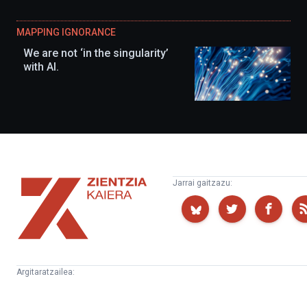
MAPPING IGNORANCE
We are not ‘in the singularity’
with AI.
Zientzia
Jarrai gaitzazu:
Kaiera
Argitaratzailea:
Kultura
Euskampus