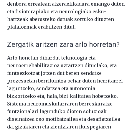
denbora errealean atzeraelikadura emango duten
eta fisioterapiako eta neurologiako esku-
hartzeak aberasteko datuak sortuko dituzten
plataformak erabiltzen ditut.
Zergatik aritzen zara arlo horretan?
Arlo honetan dihardut teknologia eta
neuroerrehabilitazioa uztartzen dituelako, eta
funtsezkotzat jotzen dut beren sendatze
prozesuetan berrikuntza behar duten herritarrei
laguntzeko, sendatzea eta autonomia
bizkortzeko eta, hala, bizi-kalitatea hobetzeko.
Sistema neuromuskularraren berreskuratze
funtzionalari lagunduko dioten soluzioak
diseinatzea oso motibatzailea eta desafiatzailea
da, gizakiaren eta zientziaren ikuspegiaren