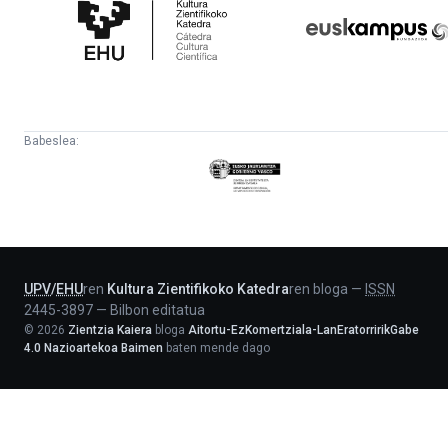
Zientifikoko
Fundazioa
Katedra
Babeslea:
Eusko
Jaurlaritza
-
Lehendakaritza
UPV
/
EHU
ren
Kultura Zientifikoko Katedra
ren bloga
—
ISSN
2445-3897
—
Bilbon editatua
©
2026
Zientzia Kaiera
bloga
Aitortu-EzKomertziala-LanEratorririkGabe
4.0 Nazioartekoa Baimen
baten mende dago