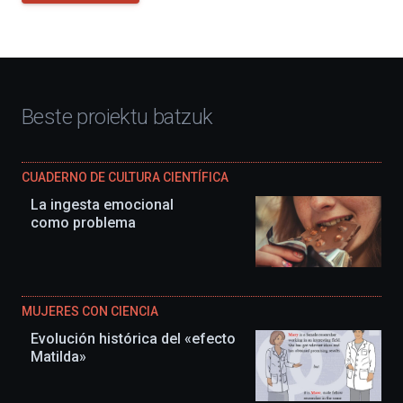
Beste proiektu batzuk
CUADERNO DE CULTURA CIENTÍFICA
La ingesta emocional
como problema
MUJERES CON CIENCIA
Evolución histórica del «efecto
Matilda»