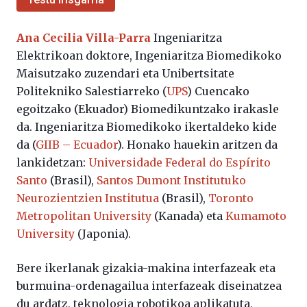
Ana Cecilia Villa-Parra
Ingeniaritza
Elektrikoan doktore, Ingeniaritza Biomedikoko
Maisutzako zuzendari eta Unibertsitate
Politekniko Salestiarreko (
UPS
) Cuencako
egoitzako (Ekuador) Biomedikuntzako irakasle
da. Ingeniaritza Biomedikoko ikertaldeko kide
da (
GIIB – Ecuador
). Honako hauekin aritzen da
lankidetzan:
Universidade Federal do Espírito
Santo
(Brasil),
Santos Dumont Institutuko
Neurozientzien Institutua
(Brasil),
Toronto
Metropolitan University
(Kanada) eta
Kumamoto
University
(Japonia).
Bere ikerlanak gizakia-makina interfazeak eta
burmuina-ordenagailua interfazeak diseinatzea
du ardatz, teknologia robotikoa aplikatuta,