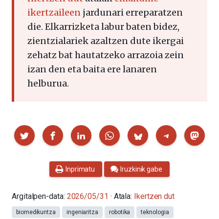
ikertzaileen
jardunari erreparatzen
die. Elkarrizketa labur baten bidez,
zientzialariek azaltzen dute ikergai
zehatz bat hautatzeko arrazoia zein
izan den eta baita ere lanaren
helburua.
Partekatu
Inprimatu
Iruzkinik gabe
Argitalpen-data:
2026/05/31
· Atala:
Ikertzen dut
biomedikuntza
ingeniaritza
robotika
teknologia