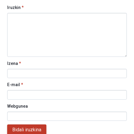
Iruzkin
*
Izena
*
E-mail
*
Webgunea
Bidali iruzkina