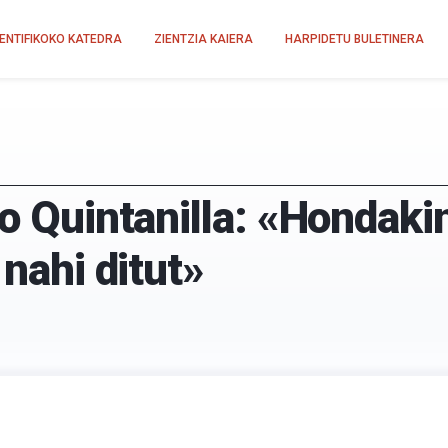
IENTIFIKOKO KATEDRA
ZIENTZIA KAIERA
HARPIDETU BULETINERA
ño Quintanilla: «Hondaki
 nahi ditut»