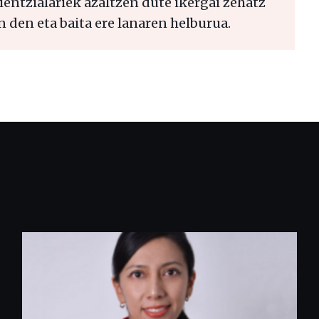
zientzialariek azaltzen dute ikergai zehatz
n den eta baita ere lanaren helburua.