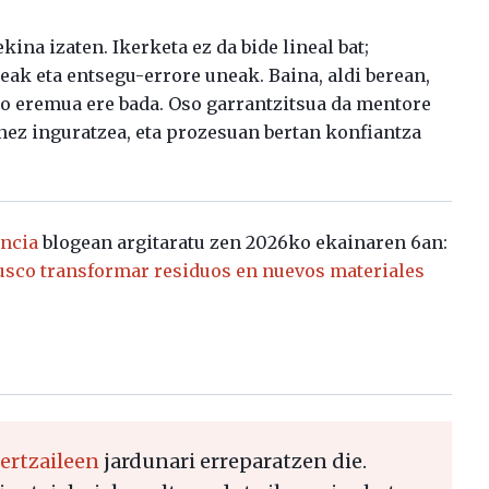
kina izaten. Ikerketa ez da bide lineal bat;
ak eta entsegu-errore uneak. Baina, aldi berean,
ko eremua ere bada. Oso garrantzitsua da mentore
nez inguratzea, eta prozesuan bertan konfiantza
encia
blogean argitaratu zen 2026ko ekainaren 6an:
Busco transformar residuos en nuevos materiales
rtzaileen
jardunari erreparatzen die.