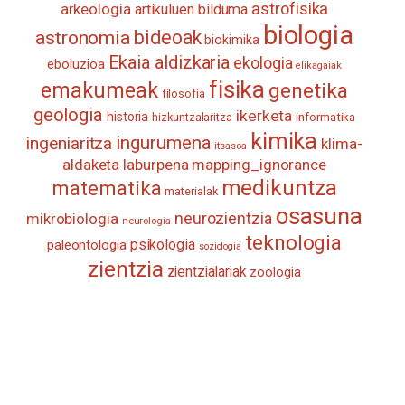
astrofisika
arkeologia
artikuluen bilduma
biologia
astronomia
bideoak
biokimika
Ekaia aldizkaria
ekologia
eboluzioa
elikagaiak
fisika
emakumeak
genetika
filosofia
geologia
ikerketa
historia
informatika
hizkuntzalaritza
kimika
ingurumena
ingeniaritza
klima-
itsasoa
aldaketa
laburpena
mapping_ignorance
medikuntza
matematika
materialak
osasuna
neurozientzia
mikrobiologia
neurologia
teknologia
psikologia
paleontologia
soziologia
zientzia
zientzialariak
zoologia