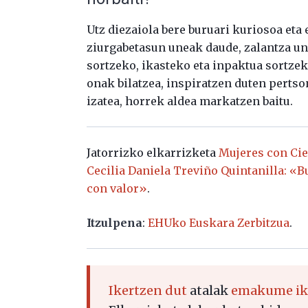
Utz diezaiola bere buruari kuriosoa eta e
ziurgabetasun uneak daude, zalantza une
sortzeko, ikasteko eta inpaktua sortze
onak bilatzea, inspiratzen duten pertso
izatea, horrek aldea markatzen baitu.
Jatorrizko elkarrizketa
Mujeres con Ci
Cecilia Daniela Treviño Quintanilla: «
con valor»
.
Itzulpena
:
EHUko Euskara Zerbitzua
.
Ikertzen dut
atalak
emakume ike