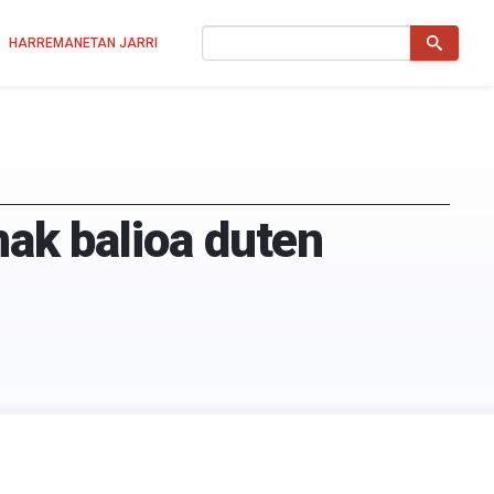
Bilatu
HARREMANETAN JARRI
nak balioa duten