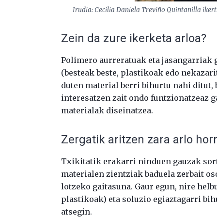
Irudia: Cecilia Daniela Treviño Quintanilla iker
Zein da zure ikerketa arloa?
Polimero aurreratuak eta jasangarriak 
(besteak beste, plastikoak edo nekazar
duten material berri bihurtu nahi ditut, 
interesatzen zait ondo funtzionatzeaz 
materialak diseinatzea.
Zergatik aritzen zara arlo hor
Txikitatik erakarri ninduen gauzak sor
materialen zientziak baduela zerbait os
lotzeko gaitasuna. Gaur egun, nire helb
plastikoak) eta soluzio egiaztagarri bih
atsegin.