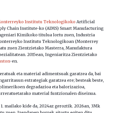
onterreyko Institutu Teknologikoko
Artificial
ply Chain Institute-ko (AIMS) Smart Manufacturing
ngeniari Kimikoko titulua lortu zuen, Industria
Monterreyko Institutu Teknologikoan (Monterrey
ratu zuen Zientzietako Masterra, Manufaktura
ezialitatean. 2015ean, Ingeniaritza Zientzietako
uston
-en.
eratuak eta material adimentsuak garatzea da, bai
ngarritasun estrategiak garatzea ere; besteak beste,
limerikoen degradazioa eta balorizazioa,
urreratuetarako material funtzionalen diseinua.
) 1. mailako kide da, 2024az geroztik. 2026an, 3Mk
atu zuen. Izendapen horrek aitortu egiten ditu