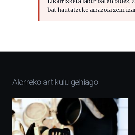
Elkarrizketa labur baten bidez, 
bat hautatzeko arrazoia zein iza
Alorreko artikulu gehiago