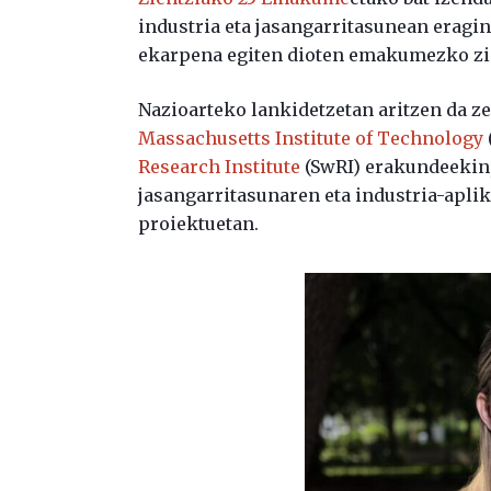
industria eta jasangarritasunean eragi
ekarpena egiten dioten emakumezko zie
Nazioarteko lankidetzetan aritzen da ze
Massachusetts Institute of Technology
Research Institute
(SwRI) erakundeekin,
jasangarritasunaren eta industria-apl
proiektuetan.