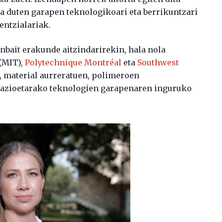
na duten garapen teknologikoari eta berrikuntzari
ntzialariak.
nbait erakunde aitzindarirekin, hala nola
(MIT),
Polytechnique Montréal
eta
Southwest
 material aurreratuen, polimeroen
ikazioetarako teknologien garapenaren inguruko