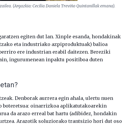
tzailea. (Argazkia: Cecilia Daniela Treviño Quintanillak emana).
garatzen egiten dut lan. Xinple esanda, hondakinak
itzako eta industriako azpiproduktuak) balioa
berriro ere industrian erabil daitezen. Bereziki
gain, ingurumenean inpaktu positiboa duten
retan?
tzeak. Denborak aurrera egin ahala, ulertu nuen
o boteretsua: oinarrizkoa aplikatutakoarekin
urua da arazo erreal bat hartu (adibidez, hondakin
urtzea. Arazotik soluziorako trantsizio hori dut oso