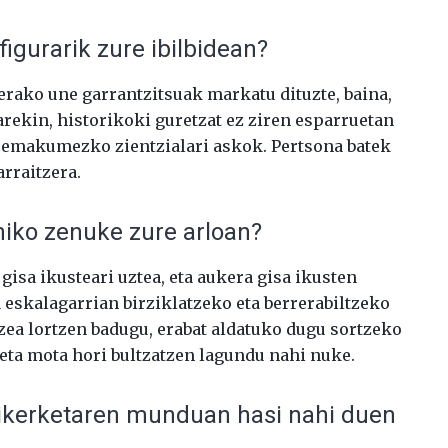
figurarik zure ibilbidean?
erako une garrantzitsuak markatu dituzte, baina,
arekin, historikoki guretzat ez ziren esparruetan
n emakumezko zientzialari askok. Pertsona batek
arraitzera.
iko zenuke zure arloan?
isa ikusteari uztea, eta aukera gisa ikusten
 eskalagarrian birziklatzeko eta berrerabiltzeko
ea lortzen badugu, erabat aldatuko dugu sortzeko
ta mota hori bultzatzen lagundu nahi nuke.
ikerketaren munduan hasi nahi duen