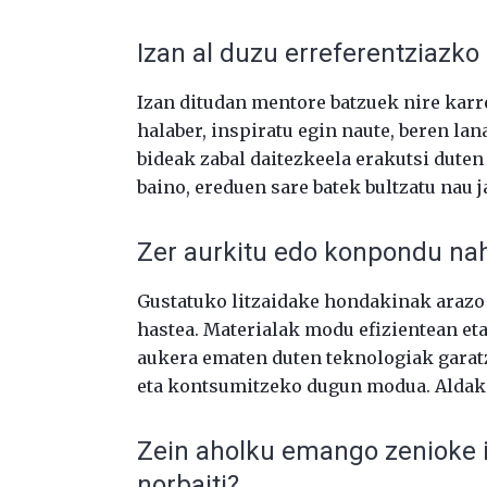
Izan al duzu erreferentziazko 
Izan ditudan mentore batzuek nire karr
halaber, inspiratu egin naute, beren lan
bideak zabal daitezkeela erakutsi dute
baino, ereduen sare batek bultzatu nau j
Zer aurkitu edo konpondu nah
Gustatuko litzaidake hondakinak arazo g
hastea. Materialak modu efizientean eta
aukera ematen duten teknologiak garatz
eta kontsumitzeko dugun modua. Aldake
Zein aholku emango zenioke 
norbaiti?