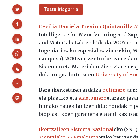
Partekatu
Testu irisgarria
Cecilia Daniela Treviño Quintanilla
M
Intelligence for Manufacturing and Sup
and Materials Lab-en kide da. 2007an, I
Ingeniaritzako espezializazioarekin, 
campusa). 2010ean, zentro berean esku
Sistemen eta Materialen Zientziaren esp
doktoregoa lortu zuen
University of Ho
Bere ikerketaren ardatza
polimero
aurr
eta plastiko eta
elastomero
etarako jasa
honako hauek lantzen ditu: hondakin po
bioplastikoen garapena eta aplikazio a
Ikertzaileen Sistema Nazional
eko (SNII
Zientziako 25 Emakume
etako bat izend