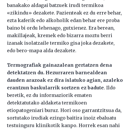
banakako aldagai batzuek irudi termikoa
«zikindu» dezakete. Pazienteak ez du erre behar,
ezta kaferik edo alkoholik edan behar ere proba
baino bi ordu lehenago, gutxienez. Era berean,
makillajeak, kremek edo bizarra moztu berri
izanak isolatzaile termiko gisa joka dezakete,
edo bero-mapa alda dezakete.
Termografiak gainazalean gertatzen dena
detektatzen du. Hezurraren barnealdean
dauden arazoak ez dira islatuko agian, azaleko
erantzun baskularrik sortzen ez badute
. Ildo
beretik, ez du informaziorik ematen
detektatutako aldaketa termikoen
etiopatogeniari buruz. Hori oso garrantzitsua da,
sortutako irudiak ezingo baitira inoiz ebaluatu
testuinguru klinikotik kanpo. Horrek esan nahi