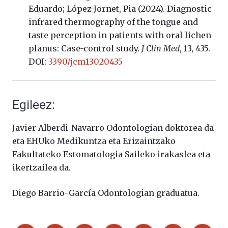
Eduardo; López-Jornet, Pia (2024). Diagnostic
infrared thermography of the tongue and
taste perception in patients with oral lichen
planus: Case-control study.
J Clin Med
, 13, 435.
DOI:
3390/jcm13020435
Egileez:
Javier Alberdi-Navarro Odontologian doktorea da
eta EHUko Medikuntza eta Erizaintzako
Fakultateko Estomatologia Saileko irakaslea eta
ikertzailea da.
Diego Barrio-García Odontologian graduatua.