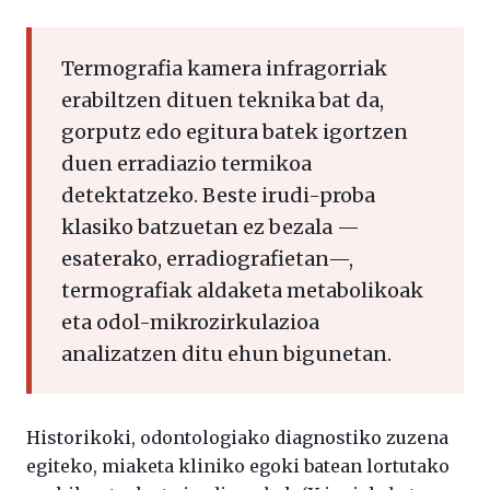
Termografia kamera infragorriak
erabiltzen dituen teknika bat da,
gorputz edo egitura batek igortzen
duen erradiazio termikoa
detektatzeko. Beste irudi-proba
klasiko batzuetan ez bezala —
esaterako, erradiografietan—,
termografiak aldaketa metabolikoak
eta odol-mikrozirkulazioa
analizatzen ditu ehun bigunetan.
Historikoki, odontologiako diagnostiko zuzena
egiteko, miaketa kliniko egoki batean lortutako