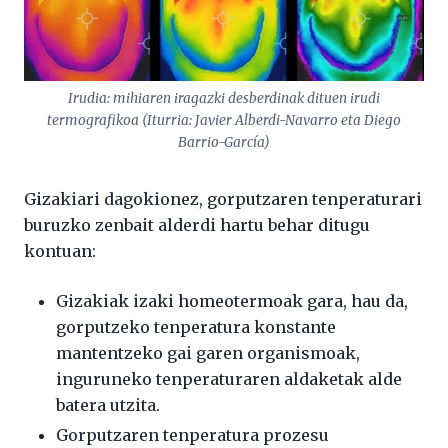
Irudia: mihiaren iragazki desberdinak dituen irudi
termografikoa (Iturria: Javier Alberdi-Navarro eta Diego
Barrio-García)
Gizakiari dagokionez, gorputzaren tenperaturari
buruzko zenbait alderdi hartu behar ditugu
kontuan:
Gizakiak izaki homeotermoak gara, hau da,
gorputzeko tenperatura konstante
mantentzeko gai garen organismoak,
inguruneko tenperaturaren aldaketak alde
batera utzita.
Gorputzaren tenperatura prozesu