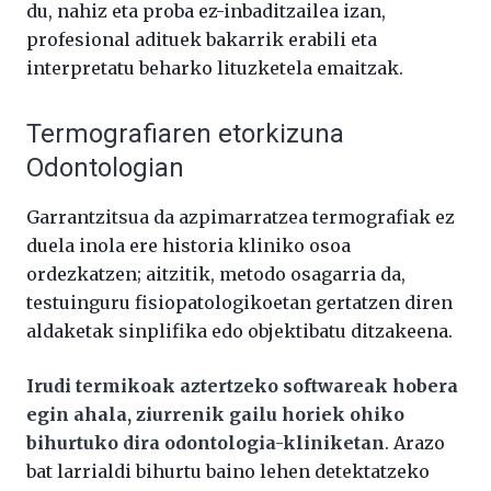
du, nahiz eta proba ez-inbaditzailea izan,
profesional adituek bakarrik erabili eta
interpretatu beharko lituzketela emaitzak.
Termografiaren etorkizuna
Odontologian
Garrantzitsua da azpimarratzea termografiak ez
duela inola ere historia kliniko osoa
ordezkatzen; aitzitik, metodo osagarria da,
testuinguru fisiopatologikoetan gertatzen diren
aldaketak sinplifika edo objektibatu ditzakeena.
Irudi termikoak aztertzeko softwareak hobera
egin ahala, ziurrenik gailu horiek ohiko
bihurtuko dira odontologia-kliniketan
. Arazo
bat larrialdi bihurtu baino lehen detektatzeko