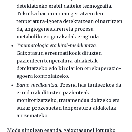
detektatzeko erabil daiteke termografia.
Teknika hau eremuan gertatzen den
tenperatura-igoera detektatzean oinarritzen
da, angiogenesiaren eta prozesu
metabolikoen gorakadak eraginda.
Traumatologia eta kirol-medikuntza.
Gaixotasun erreumatikoak dituzten
pazienteen tenperatura-aldaketak
detektatzeko edo kirolarien errekuperazio-
egoera kontrolatzeko.
Barne-medikuntza
. Tresna hau funtsezkoa da
erredurak dituzten pazienteak
monitorizatzeko, tratamendua doitzeko eta
sukar-prozesuetan tenperatura-aldaketak
antzemateko.
Modu sinplean esanda, gaixotasunei lotutako