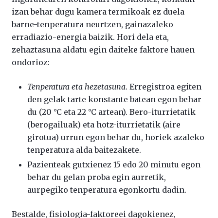
izan behar dugu kamera termikoak ez duela
barne-tenperatura neurtzen, gainazaleko
erradiazio-energia baizik. Hori dela eta,
zehaztasuna aldatu egin daiteke faktore hauen
ondorioz:
Tenperatura eta hezetasuna
. Erregistroa egiten
den gelak tarte konstante batean egon behar
du (20 °C eta 22 °C artean). Bero-iturrietatik
(berogailuak) eta hotz-iturrietatik (aire
girotua) urrun egon behar du, horiek azaleko
tenperatura alda baitezakete.
Pazienteak gutxienez 15 edo 20 minutu egon
behar du gelan proba egin aurretik,
aurpegiko tenperatura egonkortu dadin.
Bestalde, fisiologia-faktoreei dagokienez,