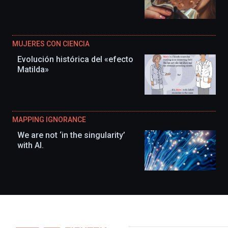
MUJERES CON CIENCIA
Evolución histórica del «efecto
Matilda»
MAPPING IGNORANCE
We are not ‘in the singularity’
with AI.