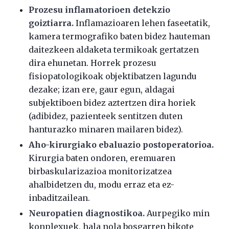
Prozesu inflamatorioen detekzio
goiztiarra.
Inflamazioaren lehen faseetatik,
kamera termografiko baten bidez hauteman
daitezkeen aldaketa termikoak gertatzen
dira ehunetan. Horrek prozesu
fisiopatologikoak objektibatzen lagundu
dezake; izan ere, gaur egun, aldagai
subjektiboen bidez aztertzen dira horiek
(adibidez, pazienteek sentitzen duten
hanturazko minaren mailaren bidez).
Aho-kirurgiako ebaluazio postoperatorioa.
Kirurgia baten ondoren, eremuaren
birbaskularizazioa monitorizatzea
ahalbidetzen du, modu erraz eta ez-
inbaditzailean.
Neuropatien diagnostikoa.
Aurpegiko min
konplexuek, hala nola bosgarren bikote