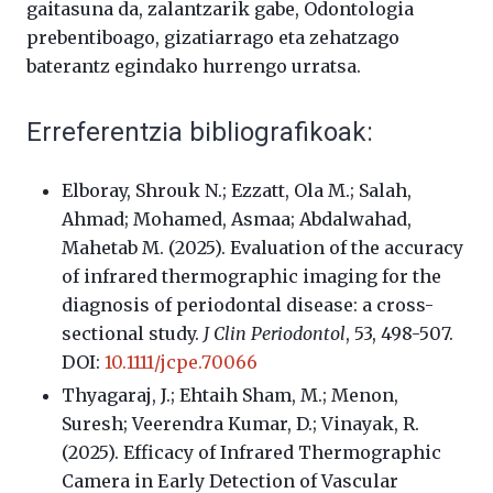
gaitasuna da, zalantzarik gabe, Odontologia
prebentiboago, gizatiarrago eta zehatzago
baterantz egindako hurrengo urratsa.
Erreferentzia bibliografikoak:
Elboray, Shrouk N.; Ezzatt, Ola M.; Salah,
Ahmad; Mohamed, Asmaa; Abdalwahad,
Mahetab M. (2025). Evaluation of the accuracy
of infrared thermographic imaging for the
diagnosis of periodontal disease: a cross-
sectional study.
J Clin Periodontol
, 53, 498-507.
DOI:
10.1111/jcpe.70066
Thyagaraj, J.; Ehtaih Sham, M.; Menon,
Suresh; Veerendra Kumar, D.; Vinayak, R.
(2025). Efficacy of Infrared Thermographic
Camera in Early Detection of Vascular