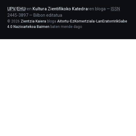
UPV
/
EHU
ren
Kultura Zientifikoko Katedra
ren bloga
—
ISSN
2445-3897
—
Bilbon editatua
©
2026
Zientzia Kaiera
bloga
Aitortu-EzKomertziala-LanEratorririkGabe
4.0 Nazioartekoa Baimen
baten mende dago