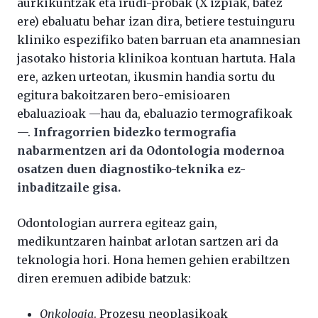
aurkikuntzak eta irudi-probak (X izpiak, batez
ere) ebaluatu behar izan dira, betiere testuinguru
kliniko espezifiko baten barruan eta anamnesian
jasotako historia klinikoa kontuan hartuta. Hala
ere, azken urteotan, ikusmin handia sortu du
egitura bakoitzaren bero-emisioaren
ebaluazioak —hau da, ebaluazio termografikoak
—.
Infragorrien bidezko termografia
nabarmentzen ari da Odontologia modernoa
osatzen duen diagnostiko-teknika ez-
inbaditzaile gisa.
Odontologian aurrera egiteaz gain,
medikuntzaren hainbat arlotan sartzen ari da
teknologia hori. Hona hemen gehien erabiltzen
diren eremuen adibide batzuk:
Onkologia
. Prozesu neoplasikoak