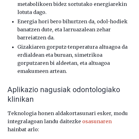
metabolikoen bidez sortutako energiarekin
lotuta dago.
Energia hori bero bihurtzen da, odol-hodiek
banatzen dute, eta larruazalean zehar
barreiatzen da.
Gizakiaren gorputz-tenperatura altuagoa da
erdialdean eta buruan, simetrikoa
gorputzaren bi aldeetan, eta altuagoa
emakumeen artean.
Aplikazio nagusiak odontologiako
klinikan
Teknologia honen aldakortasunari esker, modu
integralagoan landu daitezke
osasunaren
hainbat arlo: