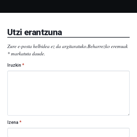
Bidebarrietako
Liburutegia,
Bizkaia
Aretoa-
EHU…
Utzi erantzuna
Zure e-posta helbidea ez da argitaratuko.
Beharrezko eremuak
*
markatuta daude
.
Iruzkin
*
Izena
*