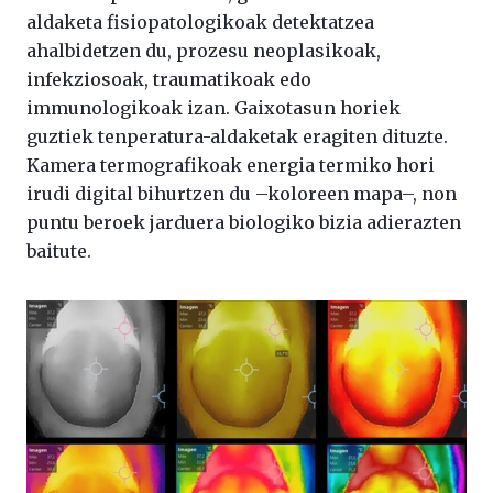
aldaketa fisiopatologikoak detektatzea
ahalbidetzen du, prozesu neoplasikoak,
infekziosoak, traumatikoak edo
immunologikoak izan. Gaixotasun horiek
guztiek tenperatura-aldaketak eragiten dituzte.
Kamera termografikoak energia termiko hori
irudi digital bihurtzen du –koloreen mapa–, non
puntu beroek jarduera biologiko bizia adierazten
baitute.