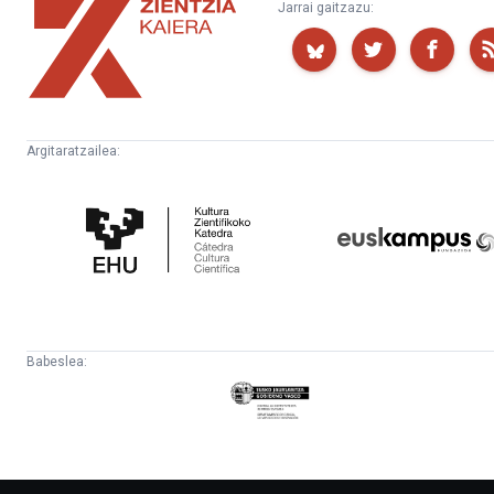
Zientzia
Jarrai gaitzazu:
Kaiera
Argitaratzailea:
Kultura
Euskampus
Zientifikoko
Fundazioa
Katedra
Babeslea:
Eusko
Jaurlaritza
-
Lehendakaritza