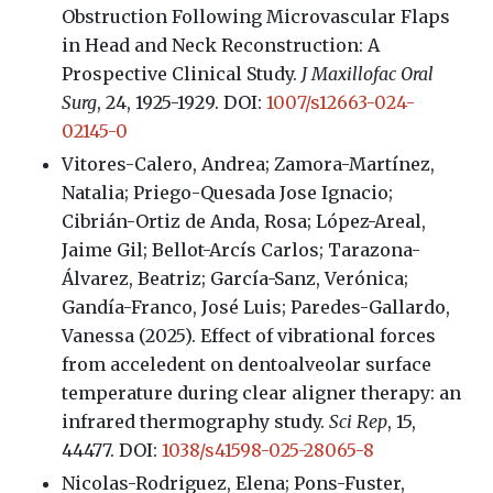
Obstruction Following Microvascular Flaps
in Head and Neck Reconstruction: A
Prospective Clinical Study.
J Maxillofac Oral
Surg
, 24, 1925-1929. DOI:
1007/s12663-024-
02145-0
Vitores-Calero, Andrea; Zamora-Martínez,
Natalia; Priego-Quesada Jose Ignacio;
Cibrián-Ortiz de Anda, Rosa; López-Areal,
Jaime Gil; Bellot-Arcís Carlos; Tarazona-
Álvarez, Beatriz; García-Sanz, Verónica;
Gandía-Franco, José Luis; Paredes-Gallardo,
Vanessa (2025). Effect of vibrational forces
from acceledent on dentoalveolar surface
temperature during clear aligner therapy: an
infrared thermography study.
Sci Rep
, 15,
44477. DOI:
1038/s41598-025-28065-8
Nicolas-Rodriguez, Elena; Pons-Fuster,