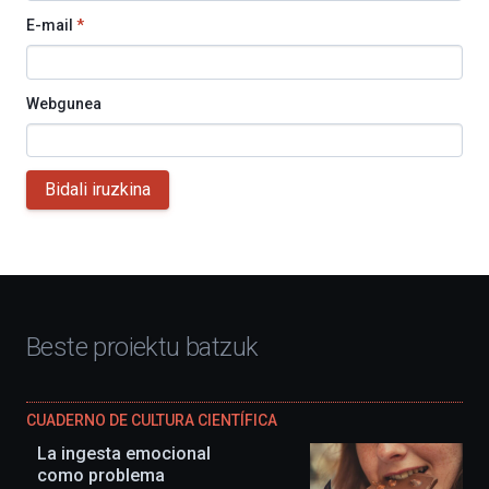
E-mail
*
Webgunea
Bidali iruzkina
Beste proiektu batzuk
CUADERNO DE CULTURA CIENTÍFICA
La ingesta emocional
como problema