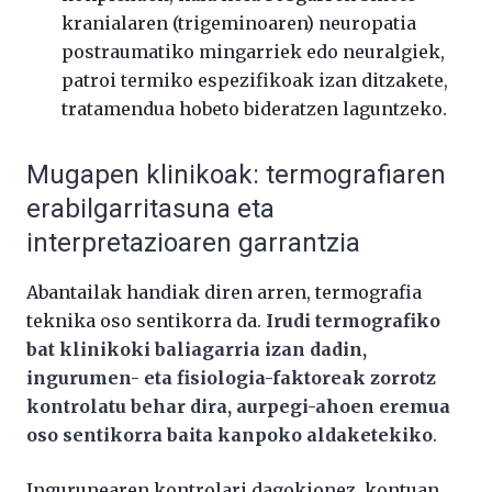
kranialaren (trigeminoaren) neuropatia
postraumatiko mingarriek edo neuralgiek,
patroi termiko espezifikoak izan ditzakete,
tratamendua hobeto bideratzen laguntzeko.
Mugapen klinikoak: termografiaren
erabilgarritasuna eta
interpretazioaren garrantzia
Abantailak handiak diren arren, termografia
teknika oso sentikorra da.
Irudi termografiko
bat klinikoki baliagarria izan dadin,
ingurumen- eta fisiologia-faktoreak zorrotz
kontrolatu behar dira, aurpegi-ahoen eremua
oso sentikorra baita kanpoko aldaketekiko
.
Ingurunearen kontrolari dagokionez, kontuan