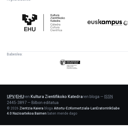
Kultura
Euskampus
Zientifikoko
Fundazioa
Katedra
Babeslea:
Eusko
Jaurlaritza
-
Lehendakaritza
UPV
/
EHU
ren
Kultura Zientifikoko Katedra
ren bloga
—
ISSN
2445-3897
—
Bilbon editatua
©
2026
Zientzia Kaiera
bloga
Aitortu-EzKomertziala-LanEratorririkGabe
4.0 Nazioartekoa Baimen
baten mende dago