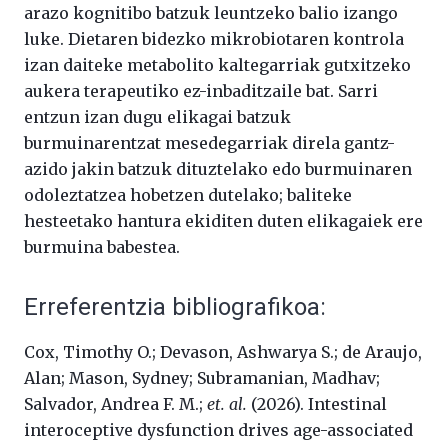
arazo kognitibo batzuk leuntzeko balio izango
luke. Dietaren bidezko mikrobiotaren kontrola
izan daiteke metabolito kaltegarriak gutxitzeko
aukera terapeutiko ez-inbaditzaile bat. Sarri
entzun izan dugu elikagai batzuk
burmuinarentzat mesedegarriak direla gantz-
azido jakin batzuk dituztelako edo burmuinaren
odoleztatzea hobetzen dutelako; baliteke
hesteetako hantura ekiditen duten elikagaiek ere
burmuina babestea.
Erreferentzia bibliografikoa:
Cox, Timothy O.; Devason, Ashwarya S.; de Araujo,
Alan; Mason, Sydney; Subramanian, Madhav;
Salvador, Andrea F. M.;
et. al.
(2026). Intestinal
interoceptive dysfunction drives age-associated