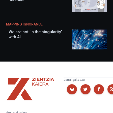
MAPPING IGNORANCE
We are not ‘in the singularity’
with AI.
Zientzia
Jarrai gaitzazu:
Kaiera
Argitaratzailea: