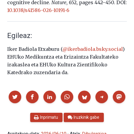
cognitive decline.
Nature
, 652,
pages
442–450. DOI:
10.1038/s41586-026-10191-6
Egileaz:
Iker Badiola Etxaburu (
@ikerbadiola.bsky.social
)
EHUko Medikuntza eta Erizaintza Fakultateko
irakaslea eta EHUko Kultura Zientifikoko
Katedrako zuzendaria da.
Partekatu
Inprimatu
Iruzkinik gabe
Argitalpen-data:
2026/06/10
· Atala:
Dibulgazioa
,