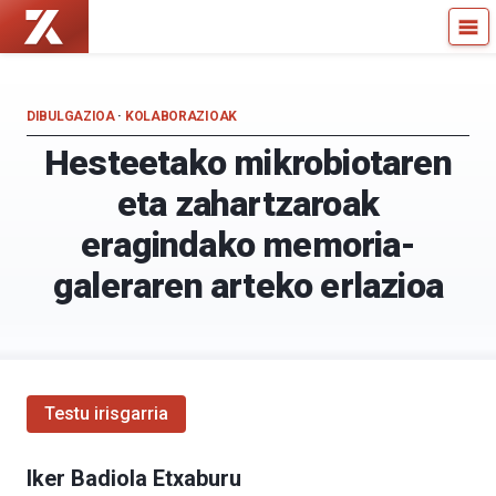
Zientzia
Kultura
Kaiera
Zientifikoko
—
Katedra
Kultura
DIBULGAZIOA
·
KOLABORAZIOAK
Zientifikoko
Hesteetako mikrobiotaren
Katedra
eta zahartzaroak
eragindako memoria-
galeraren arteko erlazioa
Testu irisgarria
Iker Badiola Etxaburu