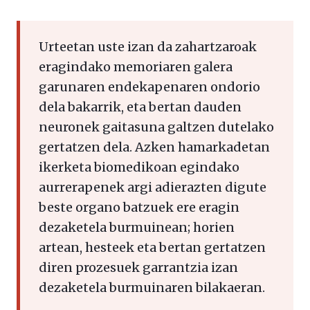
Urteetan uste izan da zahartzaroak
eragindako memoriaren galera
garunaren endekapenaren ondorio
dela bakarrik, eta bertan dauden
neuronek gaitasuna galtzen dutelako
gertatzen dela. Azken hamarkadetan
ikerketa biomedikoan egindako
aurrerapenek argi adierazten digute
beste organo batzuek ere eragin
dezaketela burmuinean; horien
artean, hesteek eta bertan gertatzen
diren prozesuek garrantzia izan
dezaketela burmuinaren bilakaeran.