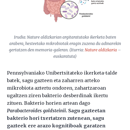
Irudia:
Nature
aldizkarian argitaratutako ikerketa baten
arabera, hesteetako mikrobiotak eragin zuzena du adinarekin
gertatzen den memoria-galeran. (Iturria:
Nature
aldizkaria
–
euskaratuta)
Pennsylvaniako Unibertsitateko ikerketa-talde
batek, sagu gazteen eta zaharren arteko
mikrobiota aztertu ondoren, zahartzaroan
ugaltzen ziren bakterio desberdinak ikertu
zituen. Bakterio horien artean dago
Parabacteroides goldsteinii
. Sagu gazteetan
bakterio hori txertatzen zutenean, sagu
gazteek ere arazo kognitiboak garatzen