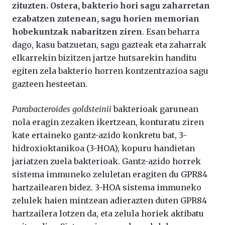
zituzten. Ostera, bakterio hori sagu zaharretan
ezabatzen zutenean, sagu horien memorian
hobekuntzak nabaritzen ziren
. Esan beharra
dago, kasu batzuetan, sagu gazteak eta zaharrak
elkarrekin bizitzen jartze hutsarekin handitu
egiten zela bakterio horren kontzentrazioa sagu
gazteen hesteetan.
Parabacteroides goldsteinii
bakterioak garunean
nola eragin zezaken ikertzean, konturatu ziren
kate ertaineko gantz-azido konkretu bat, 3-
hidroxioktanikoa (3-HOA), kopuru handietan
jariatzen zuela bakterioak. Gantz-azido horrek
sistema immuneko zeluletan eragiten du GPR84
hartzailearen bidez. 3-HOA sistema immuneko
zelulek haien mintzean adierazten duten GPR84
hartzailera lotzen da, eta zelula horiek aktibatu