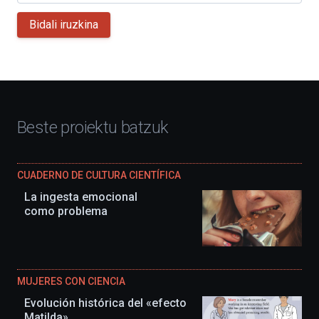
Bidali iruzkina
Beste proiektu batzuk
CUADERNO DE CULTURA CIENTÍFICA
La ingesta emocional
como problema
MUJERES CON CIENCIA
Evolución histórica del «efecto
Matilda»