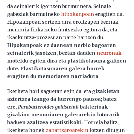
da seinalerik igortzen burmuinera. Seinale
gabeziak burmuineko
hipokanpoan
eragiten du.
Hipokanpoan sortzen dira oroitzapen berriak;
memoria finkatzeko funtsezko egitura da, eta
ikaskuntza-prozesuan parte hartzen du.
Hipokanpoak ez duenean nerbio bagoaren
seinalerik jasotzen, bertan dauden
neuronak
moteldu egiten dira eta plastikotasuna galtzen
dute. Plastikotasunaren galera horrek
eragiten du memoriaren narriadura
.
Ikerketa hori saguetan egin da, eta
gizakietan
aztertzea izango da hurrengo pausoa; batez
ere,
Parabacteroides goldsteinii
bakterioak
gizakion memoriaren galerarekin loturarik
baduen azaltzea estatistikoki
. Horrela balitz,
ikerketa honek
zahartzaroarekin
lotzen ditugun