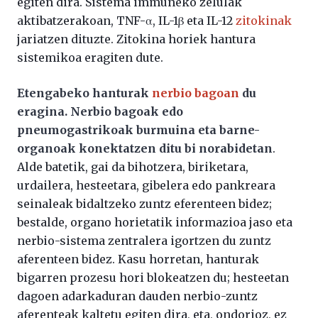
egiten dira. Sistema immuneko zelulak
aktibatzerakoan, TNF-α, IL-1β eta IL-12
zitokinak
jariatzen dituzte. Zitokina horiek hantura
sistemikoa eragiten dute.
Etengabeko hanturak
nerbio bagoan
du
eragina. Nerbio bagoak edo
pneumogastrikoak burmuina eta barne-
organoak konektatzen ditu bi norabidetan
.
Alde batetik, gai da bihotzera, biriketara,
urdailera, hesteetara, gibelera edo pankreara
seinaleak bidaltzeko zuntz eferenteen bidez;
bestalde, organo horietatik informazioa jaso eta
nerbio-sistema zentralera igortzen du zuntz
aferenteen bidez. Kasu horretan, hanturak
bigarren prozesu hori blokeatzen du; hesteetan
dagoen adarkaduran dauden nerbio-zuntz
aferenteak kaltetu egiten dira, eta, ondorioz, ez