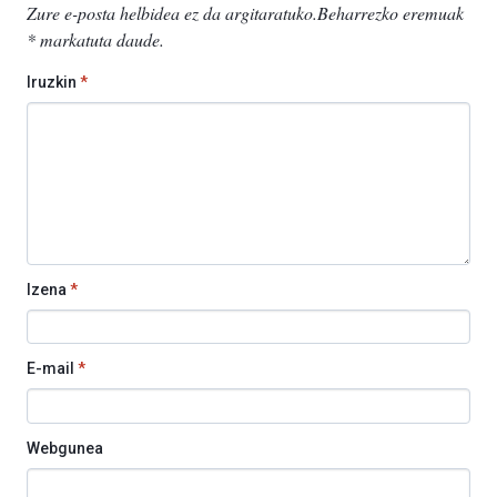
Zure e-posta helbidea ez da argitaratuko.
Beharrezko eremuak
*
markatuta daude
.
Iruzkin
*
Izena
*
E-mail
*
Webgunea