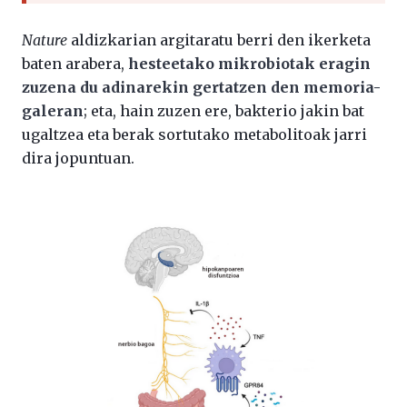
Nature
aldizkarian argitaratu berri den ikerketa
baten arabera,
hesteetako mikrobiotak eragin
zuzena du adinarekin gertatzen den memoria-
galeran
; eta, hain zuzen ere, bakterio jakin bat
ugaltzea eta berak sortutako metabolitoak jarri
dira jopuntuan.