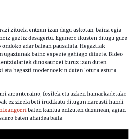
azi zituela entzun izan dugu askotan, baina egia
noiz guztiz desagertu. Egunero ikusten ditugu gure
o ondoko adar batean pausatuta. Hegaztiak
un ugaztunak baino espezie gehiago dituzte. Bideo
ientzialariek dinosauroei buruz izan duten
asi eta hegazti modernoekin duten lotura estura
rri arrunteraino, fosilek eta azken hamarkadetako
k ez zirela beti irudikatu ditugun narrasti handi
ntxangorri
baten kantua entzuten duzunean, agian
sauro baten ahaidea baita.