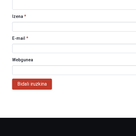
Izena
*
E-mail
*
Webgunea
Bidali iruzkina