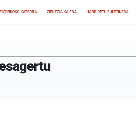
IENTIFIKOKO KATEDRA
ZIENTZIA KAIERA
HARPIDETU BULETINERA
desagertu