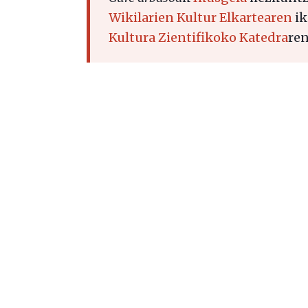
Wikilarien Kultur Elkartearen
ik
Kultura Zientifikoko Katedra
ren