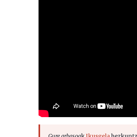
Gure arbasoa
k
Ikusgela
hezkuntza