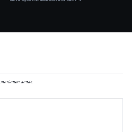
markatuta daude
.