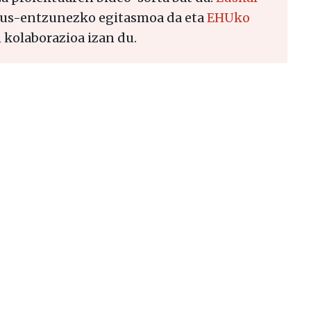
us-entzunezko egitasmoa da eta
EHUko
 kolaborazioa izan du.