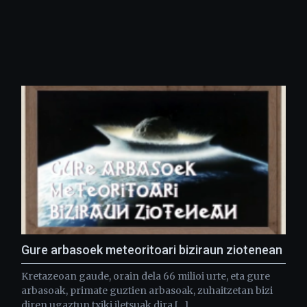
Gure arbasoek meteoritoari biziraun ziotenean
Kretazeoan gaude, orain dela 66 milioi urte, eta gure
arbasoak, primate guztien arbasoak, zuhaitzetan bizi
diren ugaztun txiki iletsuak dira […]