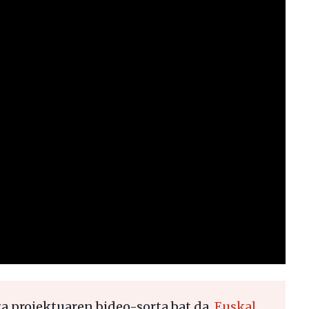
 proiektuaren bideo-sorta bat da.
Euskal