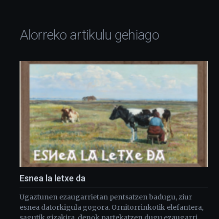
Alorreko artikulu gehiago
Esnea la letxe da
Ugaztunen ezaugarrietan pentsatzen badugu, ziur
esnea datorkigula gogora. Ornitorrinkotik elefantera,
sagutik gizakira, denok partekatzen dugu ezaugarri