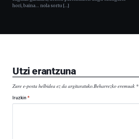
hori, baina… nola sortu […]
Utzi erantzuna
Zure e-posta helbidea ez da argitaratuko.
Beharrezko eremuak
*
Iruzkin
*