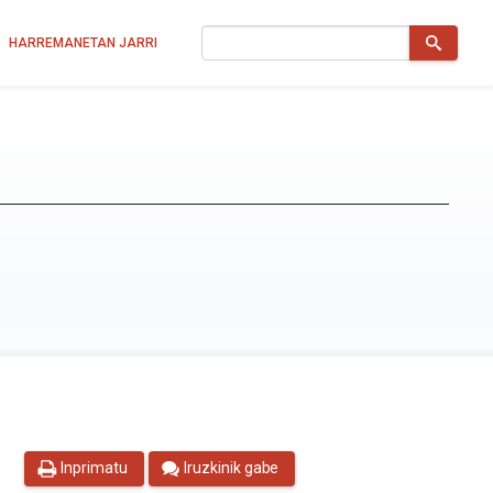
Bilatu
HARREMANETAN JARRI
Inprimatu
Iruzkinik gabe