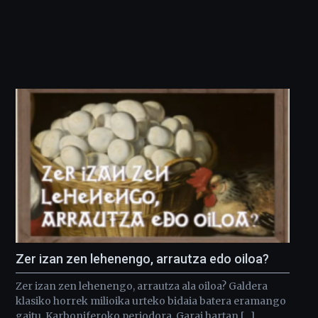
Zer izan zen lehenengo, arrautza edo oiloa?
Zer izan zen lehenengo, arrautza ala oiloa? Galdera
klasiko horrek milioika urteko bidaia batera eramango
gaitu, Karboniferoko periodora. Garai hartan […]