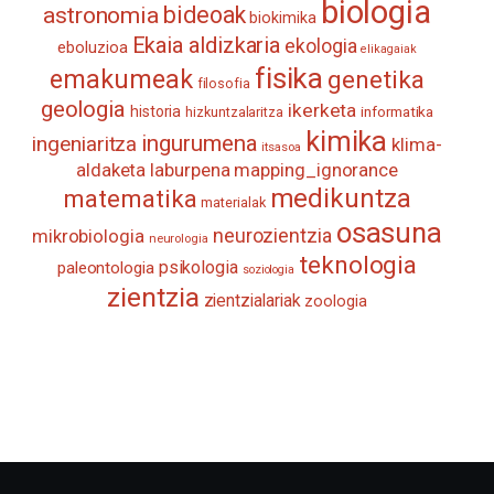
biologia
astronomia
bideoak
biokimika
Ekaia aldizkaria
ekologia
eboluzioa
elikagaiak
fisika
emakumeak
genetika
filosofia
geologia
ikerketa
historia
informatika
hizkuntzalaritza
kimika
ingurumena
ingeniaritza
klima-
itsasoa
aldaketa
laburpena
mapping_ignorance
medikuntza
matematika
materialak
osasuna
neurozientzia
mikrobiologia
neurologia
teknologia
psikologia
paleontologia
soziologia
zientzia
zientzialariak
zoologia