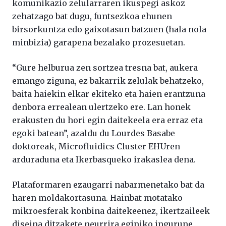
komunikazio zelularraren ikuspegi askoz
zehatzago bat dugu, funtsezkoa ehunen
birsorkuntza edo gaixotasun batzuen (hala nola
minbizia) garapena bezalako prozesuetan.
“Gure helburua zen sortzea tresna bat, aukera
emango ziguna, ez bakarrik zelulak behatzeko,
baita haiekin elkar ekiteko eta haien erantzuna
denbora errealean ulertzeko ere. Lan honek
erakusten du hori egin daitekeela era erraz eta
egoki batean”, azaldu du Lourdes Basabe
doktoreak, Microfluidics Cluster EHUren
arduraduna eta Ikerbasqueko irakaslea dena.
Plataformaren ezaugarri nabarmenetako bat da
haren moldakortasuna. Hainbat motatako
mikroesferak konbina daitekeenez, ikertzaileek
diseina ditzakete neurrira eginiko ingurune