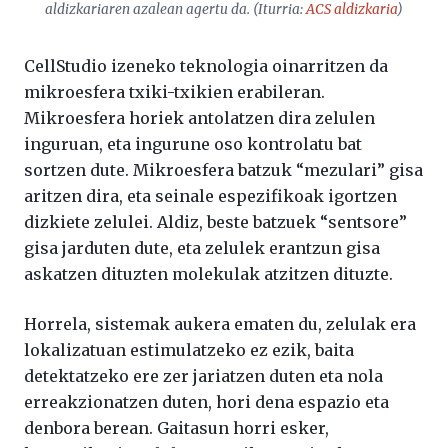
aldizkariaren azalean agertu da. (Iturria:
ACS
aldizkaria
)
CellStudio izeneko teknologia oinarritzen da
mikroesfera txiki-txikien erabileran.
Mikroesfera horiek antolatzen dira zelulen
inguruan, eta ingurune oso kontrolatu bat
sortzen dute. Mikroesfera batzuk “mezulari” gisa
aritzen dira, eta seinale espezifikoak igortzen
dizkiete zelulei. Aldiz, beste batzuek “sentsore”
gisa jarduten dute, eta zelulek erantzun gisa
askatzen dituzten molekulak atzitzen dituzte.
Horrela, sistemak aukera ematen du, zelulak era
lokalizatuan estimulatzeko ez ezik, baita
detektatzeko ere zer jariatzen duten eta nola
erreakzionatzen duten, hori dena espazio eta
denbora berean. Gaitasun horri esker,