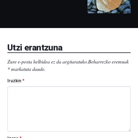
izango
ditu:
Bidebarrietako
Liburutegia,
Bizkaia
Aretoa-
EHU…
Utzi erantzuna
Zure e-posta helbidea ez da argitaratuko.
Beharrezko eremuak
*
markatuta daude
.
Iruzkin
*