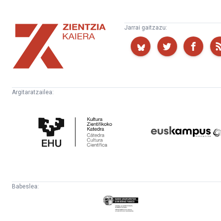
Zientzia
Jarrai gaitzazu:
Kaiera
Argitaratzailea:
Kultura
Euskampus
Zientifikoko
Fundazioa
Katedra
Babeslea:
Eusko
Jaurlaritza