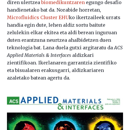
diren ulertzea
biomedikuntzaren
egungo desafio
handienetako bat da. Norabide horretan,
Microfluidics Cluster EHU
ko ikertzaileek urrats
handia egin dute, lehen aldiz sortu baitute
zelulekin elkar ekitea eta aldi berean inguruan
duten erantzuna neurtzea ahalbidetzen duen
teknologia bat. Lana duela gutxi argitaratu da
ACS
Applied Materials & Interfaces
aldizkari
zientifikoan. Ikerlanaren garrantzia zientifiko
eta bisualaren erakusgarri, aldizkariaren
azaletako batean agertu da.