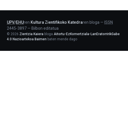
-
Lehendakaritza
UPV
/
EHU
ren
Kultura Zientifikoko Katedra
ren bloga
—
ISSN
2445-3897
—
Bilbon editatua
©
2026
Zientzia Kaiera
bloga
Aitortu-EzKomertziala-LanEratorririkGabe
4.0 Nazioartekoa Baimen
baten mende dago