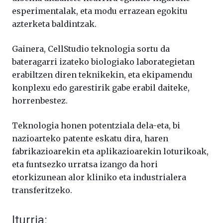
esperimentalak, eta modu errazean egokitu
azterketa baldintzak.
Gainera, CellStudio teknologia sortu da
bateragarri izateko biologiako laborategietan
erabiltzen diren teknikekin, eta ekipamendu
konplexu edo garestirik gabe erabil daiteke,
horrenbestez.
Teknologia honen potentziala dela-eta, bi
nazioarteko patente eskatu dira, haren
fabrikazioarekin eta aplikazioarekin loturikoak,
eta funtsezko urratsa izango da hori
etorkizunean alor kliniko eta industrialera
transferitzeko.
Iturria: