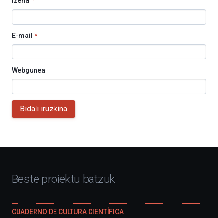
Izena
*
E-mail
*
Webgunea
Bidali iruzkina
Beste proiektu batzuk
CUADERNO DE CULTURA CIENTÍFICA