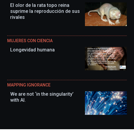
El olor de la rata topo reina
suprime la reproducción de sus
rivales
MUJERES CON CIENCIA
Longevidad humana
MAPPING IGNORANCE
We are not ‘in the singularity’
with AI.