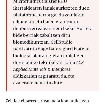
Microfluidics Cluster EHU
ikertaldearen lanak aurkezten duen
plataforma berria gai da zelulekin
elkar ekin eta haien erantzuna
denbora errealean neurtzeko. Horrek
bide berriak zabaltzen ditu
biomedikuntzan. CellStudio
pentsatuta dago bateragarri izateko
biologia laborategietan erabiltzen
diren ohiko teknikekin. Lana
ACS
Applied Materials & Interfaces
aldizkarian argitaratu da, eta
azalerako hautatu dute.
Zelulak elkarren artean nola komunikatzen