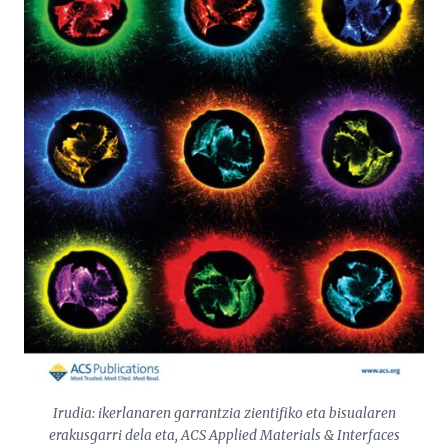
Irudia: ikerlanaren garrantzia zientifiko eta bisualaren
erakusgarri dela eta,
ACS Applied Materials & Interfaces