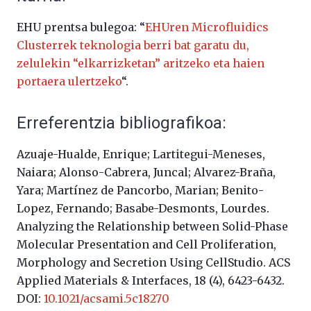
EHU prentsa bulegoa: “
EHUren Microfluidics
Clusterrek teknologia berri bat garatu du,
zelulekin “elkarrizketan” aritzeko eta haien
portaera ulertzeko
“.
Erreferentzia bibliografikoa:
Azuaje-Hualde, Enrique; Lartitegui-Meneses,
Naiara; Alonso-Cabrera, Juncal; Alvarez-Braña,
Yara; Martínez de Pancorbo, Marian; Benito-
Lopez, Fernando; Basabe-Desmonts, Lourdes.
Analyzing the Relationship between Solid-Phase
Molecular Presentation and Cell Proliferation,
Morphology and Secretion Using CellStudio.
ACS
Applied Materials & Interfaces, 18 (4), 6423-6432.
DOI:
10.1021/acsami.5c18270