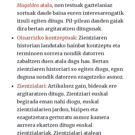
Mugaldea
atala
, non testuak gaztelaniaz
sortuak daude baina euren interesarengatik
itzuli egiten ditugu. Pil-pilean dauden gaiak
dira bertan argitaratzen ditugunak.
Oinarrizko kontzeptuak
: Zientziaren
historian landutako hainbat kontzeptu eta
terminoen sorrera nondik datorren
zabaltzen duen atala dugu hau. Bertan
zientziaren historiari so egiten diogu, egun
duguna nondik datorren ezagutzeko asmoz.
Zientzialari
: Artikuluez gain, bideoak ere
argitaratzen ditugu. Zientziari euskal
begirada eman nahi diogu, euskal
zientzialarien jardun, bizipen eta
ezagutzetara gerturatu asmoz kamera
aurrera ekartzen ditugu euskal
zientzialariak. Zientzialari atalean