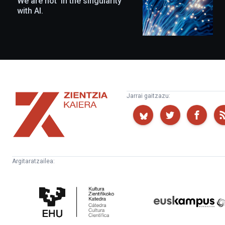
We are not ‘in the singularity’
EHU…
with AI.
Zientzia
Jarrai gaitzazu:
Kaiera
Argitaratzailea:
Kultura
Euskampus
Zientifikoko
Fundazioa
Katedra