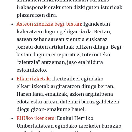
irakaspenak erakusten dizkiguten istorioak
plazaratzen dira.
Asteon zientzia begi-bistan
: Igandeetan
kaleratzen dugun gehigarria da. Bertan,
astean zehar sarean zientzia euskaraz
jorratu duten artikuluak biltzen ditugu. Begi-
bistan duguna erreparatuz, Interneteko
“zientzia” antzeman, jaso eta bilduta
eskaintzeko.
Elkarrizketak
: Ikertzaileei egindako
elkarrizketak argitaratzen ditugu bertan.
Haren lana, emaitzak, azken argitalpena
edota esku artean dutenari buruz galdetzen
diegu gizon-emakume hauei.
EHUko ikerketa
: Euskal Herriko
Unibertsitatean egindako ikerketei buruzko