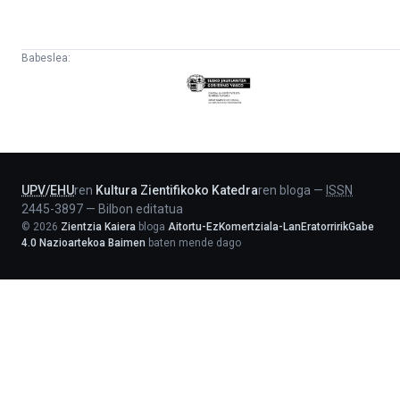
Babeslea:
Eusko
Jaurlaritza
-
Lehendakaritza
UPV
/
EHU
ren
Kultura Zientifikoko Katedra
ren bloga
—
ISSN
2445-3897
—
Bilbon editatua
©
2026
Zientzia Kaiera
bloga
Aitortu-EzKomertziala-LanEratorririkGabe
4.0 Nazioartekoa Baimen
baten mende dago