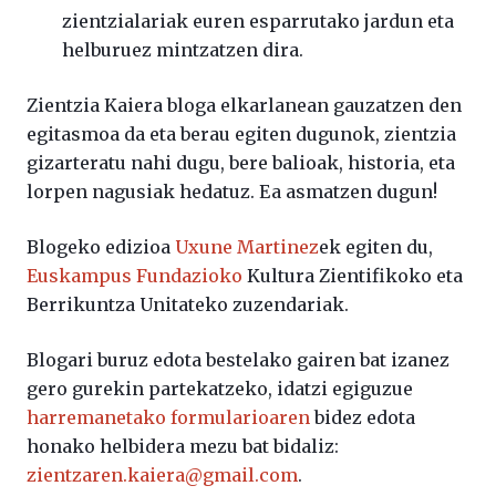
zientzialariak euren esparrutako jardun eta
helburuez mintzatzen dira.
Zientzia Kaiera bloga elkarlanean gauzatzen den
egitasmoa da eta berau egiten dugunok, zientzia
gizarteratu nahi dugu, bere balioak, historia, eta
lorpen nagusiak hedatuz. Ea asmatzen dugun!
Blogeko edizioa
Uxune Martinez
ek egiten du,
Euskampus Fundazioko
Kultura Zientifikoko eta
Berrikuntza Unitateko zuzendariak.
Blogari buruz edota bestelako gairen bat izanez
gero gurekin partekatzeko, idatzi egiguzue
harremanetako formularioaren
bidez edota
honako helbidera mezu bat bidaliz:
zientzaren.kaiera@gmail.com
.