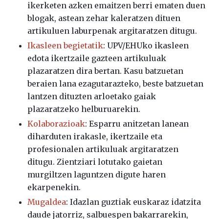
ikerketen azken emaitzen berri ematen duen
blogak, astean zehar kaleratzen dituen
artikuluen laburpenak argitaratzen ditugu.
Ikasleen begietatik
: UPV/EHUko ikasleen
edota ikertzaile gazteen artikuluak
plazaratzen dira bertan. Kasu batzuetan
beraien lana ezagutarazteko, beste batzuetan
lantzen dituzten arloetako gaiak
plazaratzeko helburuarekin.
Kolaborazioak
: Esparru anitzetan lanean
diharduten irakasle, ikertzaile eta
profesionalen artikuluak argitaratzen
ditugu. Zientziari lotutako gaietan
murgiltzen laguntzen digute haren
ekarpenekin.
Mugaldea
: Idazlan guztiak euskaraz idatzita
daude jatorriz, salbuespen bakarrarekin,