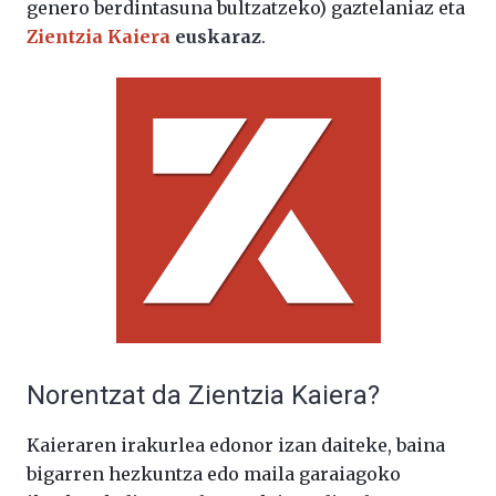
genero berdintasuna bultzatzeko) gaztelaniaz eta
Zientzia Kaiera
euskaraz
.
Norentzat da Zientzia Kaiera?
Kaieraren irakurlea edonor izan daiteke, baina
bigarren hezkuntza edo maila garaiagoko