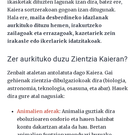
ikasketak dituzten lagunak izan dira, batez ere,
Kaiera sortzerakoan gogoan izan ditugunak.
Hala ere,
maila desberdineko idazlanak
aurkituko dituzu hemen, irakurtzeko
zailagoak eta errazagoak, kazetariek zein
irakasle edo ikerlariek idatzitakoak
.
Zer aurkituko duzu Zientzia Kaieran?
Zenbait ataletan antolatuta dago Kaiera. Gai
gehienak zientzia-dibulgaziokoak dira (biologia,
astronomia, teknologia, osasuna, eta abar). Hauek
dira gure atal nagusiak:
Animalien aferak
: Animalia guztiak dira
eboluzioaren ondorio eta hauen hainbat
kontu dakartzan atala da hau. Bertan
animalien funtzionamenduari buruzko