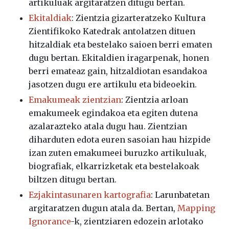
artikuluak argitaratzen ditugu bertan.
Ekitaldiak
: Zientzia gizarteratzeko Kultura
Zientifikoko Katedrak antolatzen dituen
hitzaldiak eta bestelako saioen berri ematen
dugu bertan. Ekitaldien iragarpenak, honen
berri emateaz gain, hitzaldiotan esandakoa
jasotzen dugu ere artikulu eta bideoekin.
Emakumeak zientzian
: Zientzia arloan
emakumeek egindakoa eta egiten dutena
azalarazteko atala dugu hau. Zientzian
diharduten edota euren sasoian hau hizpide
izan zuten emakumeei buruzko artikuluak,
biografiak, elkarrizketak eta bestelakoak
biltzen ditugu bertan.
Ezjakintasunaren kartografia
: Larunbatetan
argitaratzen dugun atala da. Bertan,
Mapping
Ignorance
-k, zientziaren edozein arlotako