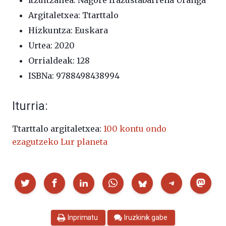
Argitaletxea: Ttarttalo
Hizkuntza: Euskara
Urtea: 2020
Orrialdeak:
128
ISBNa: 9788498438994
Iturria:
Ttarttalo argitaletxea:
100 kontu ondo
ezagutzeko Lur planeta
Partekatu
Inprimatu
Iruzkinik gabe