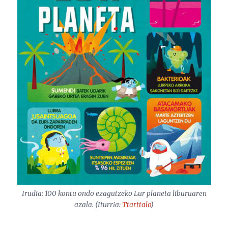
Irudia:
100 kontu ondo ezagutzeko Lur planeta
liburuaren
azala. (Iturria:
Ttarttalo
)