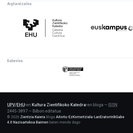
Argitaratzailea:
Kultura
Euskampus
Zientifikoko
Fundazioa
Katedra
Babeslea:
Eusko
Jaurlaritza
-
Lehendakaritza
UPV
/
EHU
ren
Kultura Zientifikoko Katedra
ren bloga
—
ISSN
2445-3897
—
Bilbon editatua
©
2026
Zientzia Kaiera
bloga
Aitortu-EzKomertziala-LanEratorririkGabe
4.0 Nazioartekoa Baimen
baten mende dago