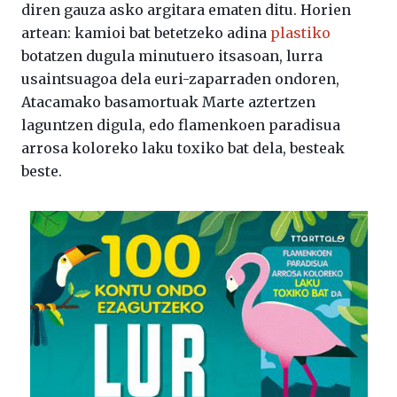
diren gauza asko argitara ematen ditu. Horien
artean: kamioi bat betetzeko adina
plastiko
botatzen dugula minutuero itsasoan, lurra
usaintsuagoa dela euri-zaparraden ondoren,
Atacamako basamortuak Marte aztertzen
laguntzen digula, edo flamenkoen paradisua
arrosa koloreko laku toxiko bat dela, besteak
beste.