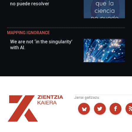
no puede resolver
MAPPING IGNORANCE
We are not ‘in the singularity’
with AI.
Zientzia
Jarrai gaitzazu:
Kaiera