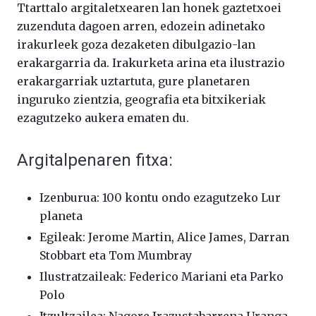
Ttarttalo argitaletxearen lan honek gaztetxoei
zuzenduta dagoen arren, edozein adinetako
irakurleek goza dezaketen dibulgazio-lan
erakargarria da. Irakurketa arina eta ilustrazio
erakargarriak uztartuta, gure planetaren
inguruko zientzia, geografia eta bitxikeriak
ezagutzeko aukera ematen du.
Argitalpenaren fitxa:
Izenburua: 100 kontu ondo ezagutzeko Lur
planeta
Egileak: Jerome Martin, Alice James, Darran
Stobbart eta Tom Mumbray
Ilustratzaileak: Federico Mariani eta Parko
Polo
Itzultzailea: Nagore Irazustabarrena Uranga