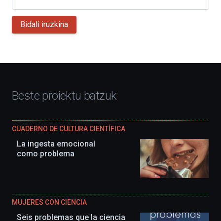
Bidali iruzkina
Beste proiektu batzuk
CUADERNO DE CULTURA CIENTÍFICA
La ingesta emocional
como problema
MUJERES CON CIENCIA
Seis problemas que la ciencia