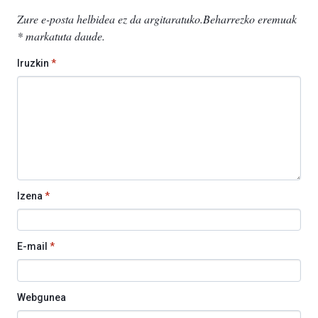
Zure e-posta helbidea ez da argitaratuko.
Beharrezko eremuak
*
markatuta daude
.
Iruzkin
*
Izena
*
E-mail
*
Webgunea