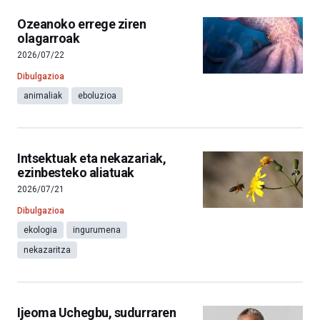
Ozeanoko errege ziren
olagarroak
2026/07/22
Dibulgazioa
animaliak
eboluzioa
Intsektuak eta nekazariak,
ezinbesteko aliatuak
2026/07/21
Dibulgazioa
ekologia
ingurumena
nekazaritza
Ijeoma Uchegbu, sudurraren