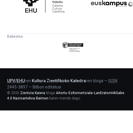
Katedra
Babeslea:
Eusko
Jaurlaritza
-
Lehendakaritza
UPV
/
EHU
ren
Kultura Zientifikoko Katedra
ren bloga
—
ISSN
2445-3897
—
Bilbon editatua
©
2026
Zientzia Kaiera
bloga
Aitortu-EzKomertziala-LanEratorririkGabe
4.0 Nazioartekoa Baimen
baten mende dago