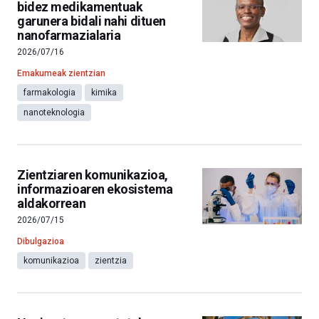
bidez medikamentuak
garunera bidali nahi dituen
nanofarmazialaria
2026/07/16
Emakumeak zientzian
farmakologia
kimika
nanoteknologia
Zientziaren komunikazioa,
informazioaren ekosistema
aldakorrean
2026/07/15
Dibulgazioa
komunikazioa
zientzia