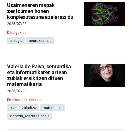
Usaimenaren mapak
zentzumen honen
konplexutasuna azalerazi du
2026/07/28
Dibulgazioa
biologia
neurozientzia
Valeria de Paiva, semantika
eta informatikaren artean
zubiak eraikitzen dituen
matematikaria
2026/07/23
Emakumeak zientzian
hizkuntzalaritza
matematika
zientzia_konputazionala