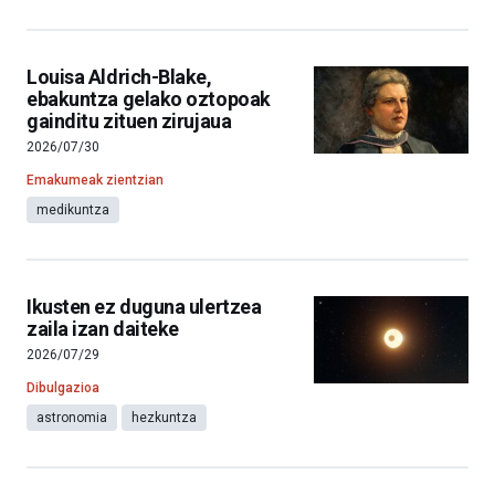
Louisa Aldrich-Blake,
ebakuntza gelako oztopoak
gainditu zituen zirujaua
2026/07/30
Emakumeak zientzian
medikuntza
Ikusten ez duguna ulertzea
zaila izan daiteke
2026/07/29
Dibulgazioa
astronomia
hezkuntza