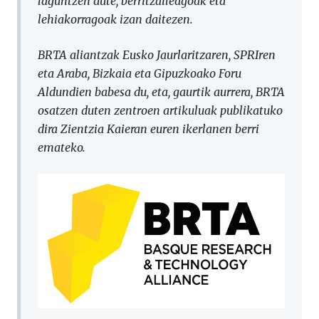
laguntzen dute, berritzaileagoak eta
lehiakorragoak izan daitezen.
BRTA aliantzak Eusko Jaurlaritzaren, SPRIren
eta Araba, Bizkaia eta Gipuzkoako Foru
Aldundien babesa du, eta, gaurtik aurrera, BRTA
osatzen duten zentroen artikuluak publikatuko
dira Zientzia Kaieran euren ikerlanen berri
emateko.