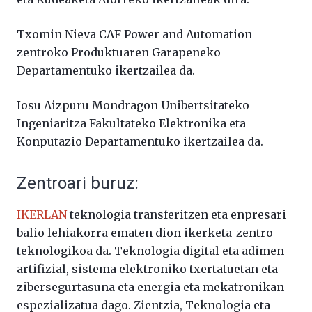
Txomin Nieva CAF Power and Automation
zentroko Produktuaren Garapeneko
Departamentuko ikertzailea da.
Iosu Aizpuru Mondragon Unibertsitateko
Ingeniaritza Fakultateko Elektronika eta
Konputazio Departamentuko ikertzailea da.
Zentroari buruz:
IKERLAN
teknologia transferitzen eta enpresari
balio lehiakorra ematen dion ikerketa-zentro
teknologikoa da. Teknologia digital eta adimen
artifizial, sistema elektroniko txertatuetan eta
zibersegurtasuna eta energia eta mekatronikan
espezializatua dago. Zientzia, Teknologia eta