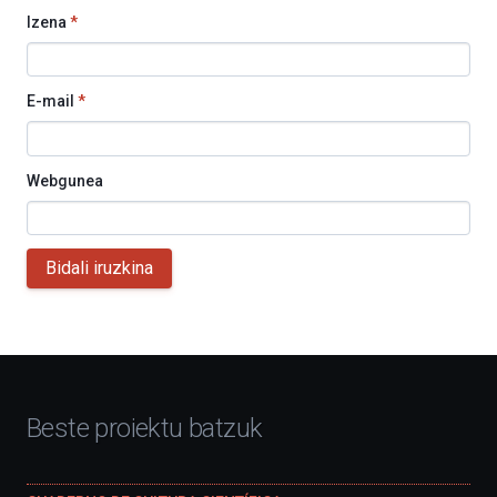
Izena
*
E-mail
*
Webgunea
Bidali iruzkina
Beste proiektu batzuk