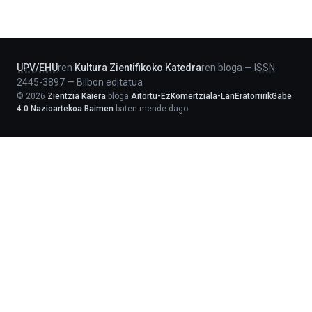
Jaurlaritza
-
Lehendakaritza
UPV
/
EHU
ren
Kultura Zientifikoko Katedra
ren bloga
—
ISSN
2445-3897
—
Bilbon editatua
©
2026
Zientzia Kaiera
bloga
Aitortu-EzKomertziala-LanEratorririkGabe
4.0 Nazioartekoa Baimen
baten mende dago