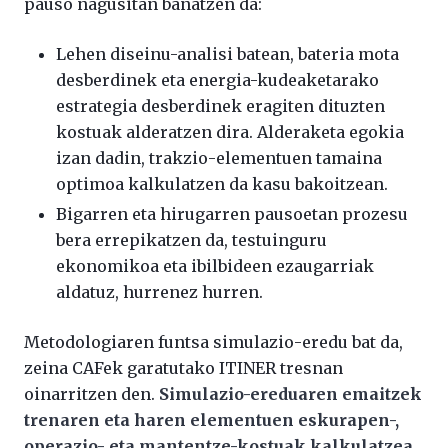
pauso nagusitan banatzen da:
Lehen diseinu-analisi batean, bateria mota
desberdinek eta energia-kudeaketarako
estrategia desberdinek eragiten dituzten
kostuak alderatzen dira. Alderaketa egokia
izan dadin, trakzio-elementuen tamaina
optimoa kalkulatzen da kasu bakoitzean.
Bigarren eta hirugarren pausoetan prozesu
bera errepikatzen da, testuinguru
ekonomikoa eta ibilbideen ezaugarriak
aldatuz, hurrenez hurren.
Metodologiaren funtsa simulazio-eredu bat da,
zeina CAFek garatutako ITINER tresnan
oinarritzen den.
Simulazio-ereduaren emaitzek
trenaren eta haren elementuen eskurapen-,
operazio- eta mantentze-kostuak kalkulatzea