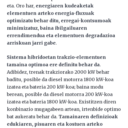
eta. Oro har,
energiaren kudeaketak
elementuen arteko energia-fluxuak
optimizatu behar ditu, erregai-kontsumoak
minimizatuz, baina ibilgailuaren
errendimendua eta elementuen degradazioa
arriskuan jarri gabe
.
Sistema hibridoetan trakzio-elementuen
tamaina optimoa ere definitu behar da
.
Adibidez, trenak trakziorako 2000 kW behar
baditu, posible da diesel motorra 1800 kW-koa
izatea eta bateria 200 kW-koa; baina modu
berean, posible da diesel motorra 200 kW-koa
izatea eta bateria 1800 kW-koa. Existitzen diren
konbinazio mugagabeen artean, irtenbide optimo
bat aukeratu behar da.
Tamainaren definizioak
edukiaren, pisuaren eta kostuen arteko