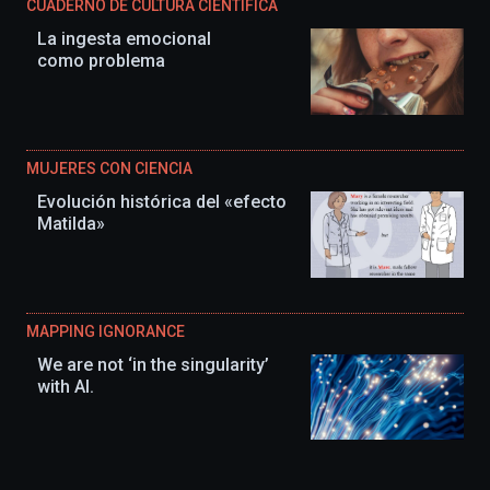
CUADERNO DE CULTURA CIENTÍFICA
La ingesta emocional
como problema
MUJERES CON CIENCIA
Evolución histórica del «efecto
Matilda»
MAPPING IGNORANCE
We are not ‘in the singularity’
with AI.