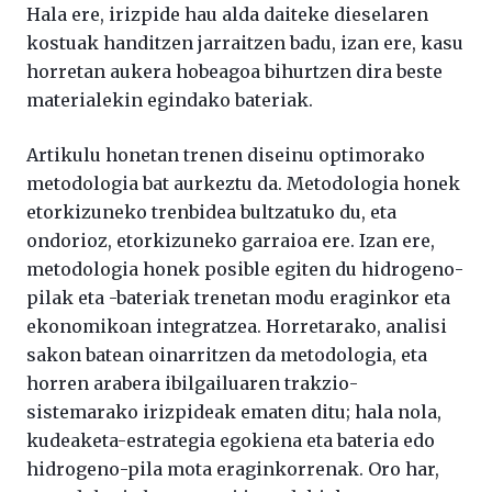
Hala ere, irizpide hau alda daiteke dieselaren
kostuak handitzen jarraitzen badu, izan ere, kasu
horretan aukera hobeagoa bihurtzen dira beste
materialekin egindako bateriak.
Artikulu honetan trenen diseinu optimorako
metodologia bat aurkeztu da. Metodologia honek
etorkizuneko trenbidea bultzatuko du, eta
ondorioz, etorkizuneko garraioa ere. Izan ere,
metodologia honek posible egiten du hidrogeno-
pilak eta -bateriak trenetan modu eraginkor eta
ekonomikoan integratzea. Horretarako, analisi
sakon batean oinarritzen da metodologia, eta
horren arabera ibilgailuaren trakzio-
sistemarako irizpideak ematen ditu; hala nola,
kudeaketa-estrategia egokiena eta bateria edo
hidrogeno-pila mota eraginkorrenak. Oro har,