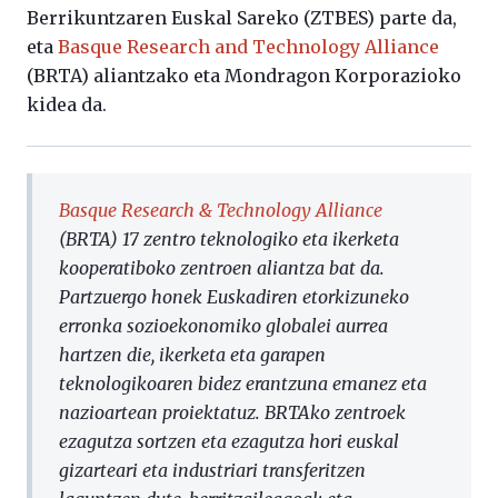
Berrikuntzaren Euskal Sareko (ZTBES) parte da,
eta
Basque Research and Technology Alliance
(BRTA) aliantzako eta Mondragon Korporazioko
kidea da.
Basque Research & Technology Alliance
(BRTA) 17 zentro teknologiko eta ikerketa
kooperatiboko zentroen aliantza bat da.
Partzuergo honek Euskadiren etorkizuneko
erronka sozioekonomiko globalei aurrea
hartzen die, ikerketa eta garapen
teknologikoaren bidez erantzuna emanez eta
nazioartean proiektatuz. BRTAko zentroek
ezagutza sortzen eta ezagutza hori euskal
gizarteari eta industriari transferitzen