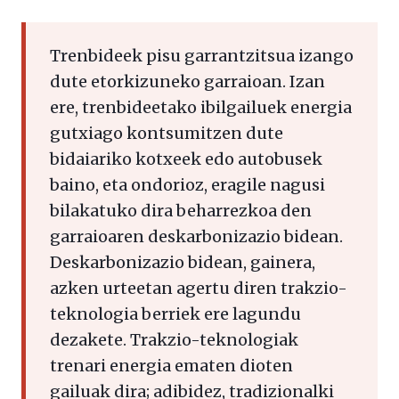
Trenbideek pisu garrantzitsua izango
dute etorkizuneko garraioan. Izan
ere, trenbideetako ibilgailuek energia
gutxiago kontsumitzen dute
bidaiariko kotxeek edo autobusek
baino, eta ondorioz, eragile nagusi
bilakatuko dira beharrezkoa den
garraioaren deskarbonizazio bidean.
Deskarbonizazio bidean, gainera,
azken urteetan agertu diren trakzio-
teknologia berriek ere lagundu
dezakete. Trakzio-teknologiak
trenari energia ematen dioten
gailuak dira; adibidez, tradizionalki