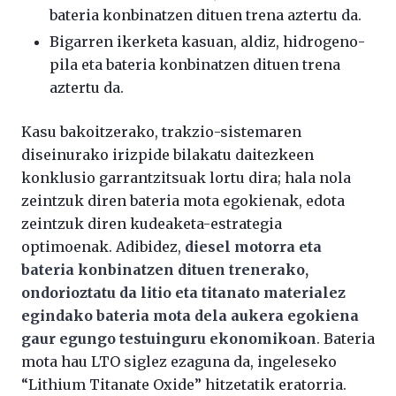
bateria konbinatzen dituen trena aztertu da.
Bigarren ikerketa kasuan, aldiz, hidrogeno-
pila eta bateria konbinatzen dituen trena
aztertu da.
Kasu bakoitzerako, trakzio-sistemaren
diseinurako irizpide bilakatu daitezkeen
konklusio garrantzitsuak lortu dira; hala nola
zeintzuk diren bateria mota egokienak, edota
zeintzuk diren kudeaketa-estrategia
optimoenak. Adibidez,
diesel motorra eta
bateria konbinatzen dituen trenerako,
ondorioztatu da litio eta titanato materialez
egindako bateria mota dela aukera egokiena
gaur egungo testuinguru ekonomikoan
. Bateria
mota hau LTO siglez ezaguna da, ingeleseko
“Lithium Titanate Oxide” hitzetatik eratorria.