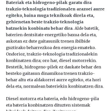
Bateriak eta hidrogeno-pilak garatu dira
trakzio-teknologia tradizionalen arazoei aurre
egiteko, baina muga teknikoak direla eta,
gehienetan beste trakzio-teknologia
batzuekin konbinatu behar dira
. Alde batetik,
baterien dentsitate energetiko baxua dela eta,
askotan ez dute gaitasunik trenen ibilbide
guztirako beharrezkoa den energia emateko.
Ondorioz, trakzio-teknologia tradizionalekin
konbinatzen dira; oro har, diesel motorrekin.
Bestetik, hidrogeno-pilek ez daukate behar den
besteko gaitasun dinamikoa trenen trakzio-
behar altu eta aldakorrei aurre egiteko, eta hori
dela eta, normalean bateriekin konbinatzen dira.
Diesel motorra eta bateria, edo hidrogeno-pila
eta bateria konbinatzen dituzten sistemak