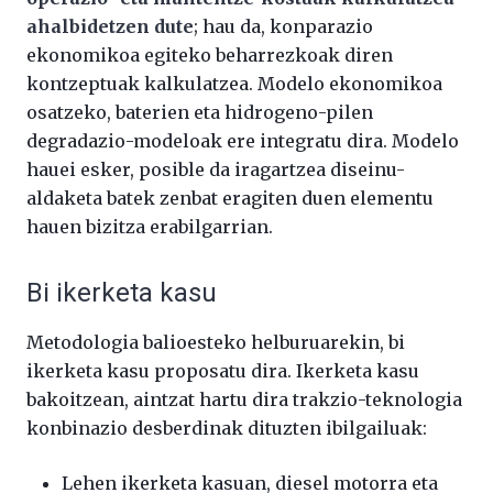
ahalbidetzen dute
; hau da, konparazio
ekonomikoa egiteko beharrezkoak diren
kontzeptuak kalkulatzea. Modelo ekonomikoa
osatzeko, baterien eta hidrogeno-pilen
degradazio-modeloak ere integratu dira. Modelo
hauei esker, posible da iragartzea diseinu-
aldaketa batek zenbat eragiten duen elementu
hauen bizitza erabilgarrian.
Bi ikerketa kasu
Metodologia balioesteko helburuarekin, bi
ikerketa kasu proposatu dira. Ikerketa kasu
bakoitzean, aintzat hartu dira trakzio-teknologia
konbinazio desberdinak dituzten ibilgailuak:
Lehen ikerketa kasuan, diesel motorra eta