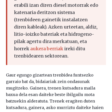
erabili izan diren diesel motorrak edo
katenaria deritzon sistema
(trenbideen gainetik instalatzen
diren kableak). Azken urteetan, aldiz,
litio-ioizko bateriak eta hidrogeno-
pilak agertu dira merkatuan, eta
horrek
aukera berriak
ireki ditu
trenbidearen sektorean.
Gaur egungo gizartean trenbidea funtsezko
garraio bat da, bidaiariak zein ondasunak
mugitzeko. Gainera, trenen kutsadura maila
baxua dela esan daiteke beste ibilgailu mota
batzuekin alderatuta. Trenek eragiten duten
kutsadura, gainera, asko murriztu daiteke haien