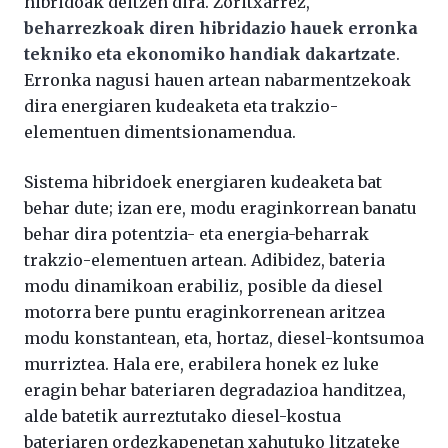
hibridoak deitzen dira. Zoritxarrez,
beharrezkoak diren hibridazio hauek erronka
tekniko eta ekonomiko handiak dakartzate
.
Erronka nagusi hauen artean nabarmentzekoak
dira energiaren kudeaketa eta trakzio-
elementuen dimentsionamendua.
Sistema hibridoek energiaren kudeaketa bat
behar dute; izan ere, modu eraginkorrean banatu
behar dira potentzia- eta energia-beharrak
trakzio-elementuen artean. Adibidez, bateria
modu dinamikoan erabiliz, posible da diesel
motorra bere puntu eraginkorrenean aritzea
modu konstantean, eta, hortaz, diesel-kontsumoa
murriztea. Hala ere, erabilera honek ez luke
eragin behar bateriaren degradazioa handitzea,
alde batetik aurreztutako diesel-kostua
bateriaren ordezkapenetan xahutuko litzateke