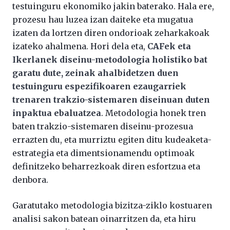
testuinguru ekonomiko jakin baterako. Hala ere,
prozesu hau luzea izan daiteke eta mugatua
izaten da lortzen diren ondorioak zeharkakoak
izateko ahalmena. Hori dela eta,
CAFek eta
Ikerlanek diseinu-metodologia holistiko bat
garatu dute, zeinak ahalbidetzen duen
testuinguru espezifikoaren ezaugarriek
trenaren trakzio-sistemaren diseinuan duten
inpaktua ebaluatzea
. Metodologia honek tren
baten trakzio-sistemaren diseinu-prozesua
errazten du, eta murriztu egiten ditu kudeaketa-
estrategia eta dimentsionamendu optimoak
definitzeko beharrezkoak diren esfortzua eta
denbora.
Garatutako metodologia bizitza-ziklo kostuaren
analisi sakon batean oinarritzen da, eta hiru