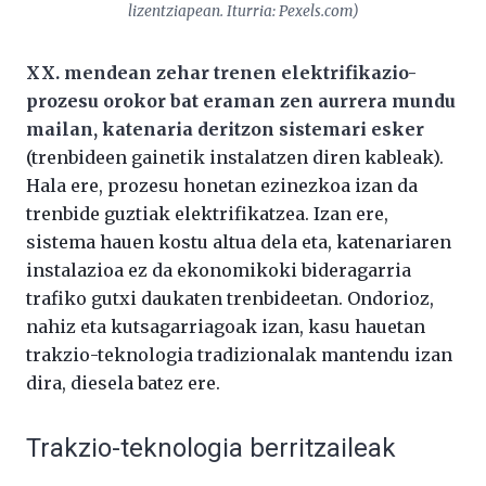
lizentziapean. Iturria: Pexels.com)
XX. mendean zehar trenen elektrifikazio-
prozesu orokor bat eraman zen aurrera mundu
mailan, katenaria deritzon sistemari esker
(trenbideen gainetik instalatzen diren kableak).
Hala ere, prozesu honetan ezinezkoa izan da
trenbide guztiak elektrifikatzea. Izan ere,
sistema hauen kostu altua dela eta, katenariaren
instalazioa ez da ekonomikoki bideragarria
trafiko gutxi daukaten trenbideetan. Ondorioz,
nahiz eta kutsagarriagoak izan, kasu hauetan
trakzio-teknologia tradizionalak mantendu izan
dira, diesela batez ere.
Trakzio-teknologia berritzaileak