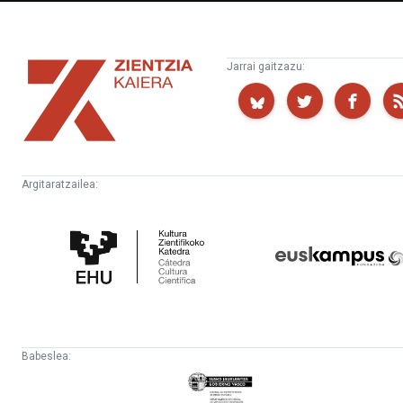
Zientzia
Jarrai gaitzazu:
Kaiera
Argitaratzailea:
Kultura
Euskampus
Zientifikoko
Fundazioa
Katedra
Babeslea:
Eusko