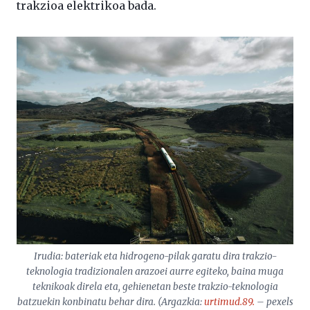
trakzioa elektrikoa bada.
Irudia: bateriak eta hidrogeno-pilak garatu dira trakzio-
teknologia tradizionalen arazoei aurre egiteko, baina muga
teknikoak direla eta, gehienetan beste trakzio-teknologia
batzuekin konbinatu behar dira. (Argazkia:
urtimud.89.
– pexels