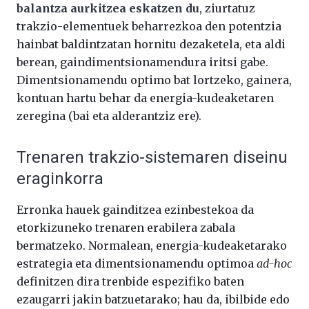
balantza aurkitzea eskatzen du
, ziurtatuz
trakzio-elementuek beharrezkoa den potentzia
hainbat baldintzatan hornitu dezaketela, eta aldi
berean, gaindimentsionamendura iritsi gabe.
Dimentsionamendu optimo bat lortzeko, gainera,
kontuan hartu behar da energia-kudeaketaren
zeregina (bai eta alderantziz ere).
Trenaren trakzio-sistemaren diseinu
eraginkorra
Erronka hauek gainditzea ezinbestekoa da
etorkizuneko trenaren erabilera zabala
bermatzeko. Normalean, energia-kudeaketarako
estrategia eta dimentsionamendu optimoa
ad-hoc
definitzen dira trenbide espezifiko baten
ezaugarri jakin batzuetarako; hau da, ibilbide edo