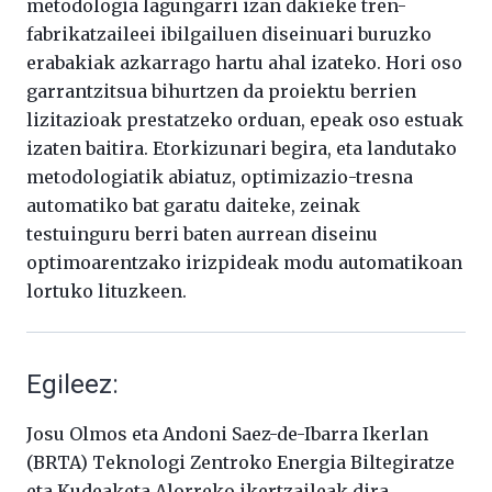
metodologia lagungarri izan dakieke tren-
fabrikatzaileei ibilgailuen diseinuari buruzko
erabakiak azkarrago hartu ahal izateko. Hori oso
garrantzitsua bihurtzen da proiektu berrien
lizitazioak prestatzeko orduan, epeak oso estuak
izaten baitira. Etorkizunari begira, eta landutako
metodologiatik abiatuz, optimizazio-tresna
automatiko bat garatu daiteke, zeinak
testuinguru berri baten aurrean diseinu
optimoarentzako irizpideak modu automatikoan
lortuko lituzkeen.
Egileez:
Josu Olmos eta Andoni Saez-de-Ibarra Ikerlan
(BRTA) Teknologi Zentroko Energia Biltegiratze
eta Kudeaketa Alorreko ikertzaileak dira.