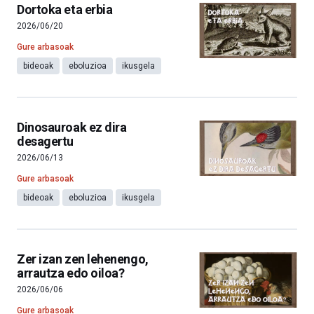
Dortoka eta erbia
2026/06/20
Gure arbasoak
bideoak
eboluzioa
ikusgela
Dinosauroak ez dira
desagertu
2026/06/13
Gure arbasoak
bideoak
eboluzioa
ikusgela
Zer izan zen lehenengo,
arrautza edo oiloa?
2026/06/06
Gure arbasoak