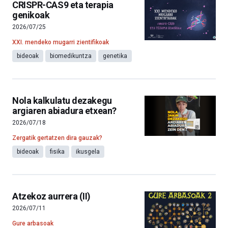
CRISPR-CAS9 eta terapia
genikoak
2026/07/25
XXI. mendeko mugarri zientifikoak
bideoak
biomedikuntza
genetika
Nola kalkulatu dezakegu
argiaren abiadura etxean?
2026/07/18
Zergatik gertatzen dira gauzak?
bideoak
fisika
ikusgela
Atzekoz aurrera (II)
2026/07/11
Gure arbasoak