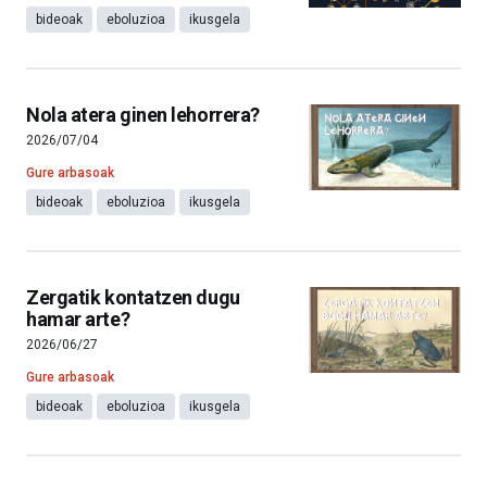
bideoak
eboluzioa
ikusgela
Nola atera ginen lehorrera?
2026/07/04
Gure arbasoak
bideoak
eboluzioa
ikusgela
Zergatik kontatzen dugu
hamar arte?
2026/06/27
Gure arbasoak
bideoak
eboluzioa
ikusgela