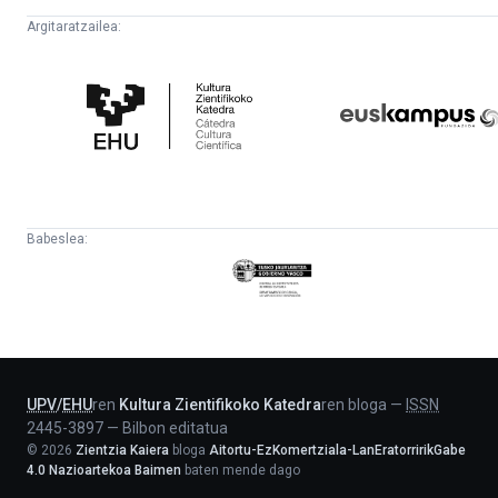
Argitaratzailea:
Kultura
Euskampus
Zientifikoko
Fundazioa
Katedra
Babeslea:
Eusko
Jaurlaritza
-
Lehendakaritza
UPV
/
EHU
ren
Kultura Zientifikoko Katedra
ren bloga
—
ISSN
2445-3897
—
Bilbon editatua
©
2026
Zientzia Kaiera
bloga
Aitortu-EzKomertziala-LanEratorririkGabe
4.0 Nazioartekoa Baimen
baten mende dago