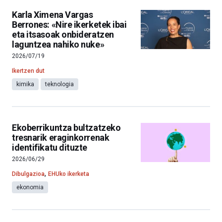
Karla Ximena Vargas
Berrones: «Nire ikerketek ibai
eta itsasoak onbideratzen
laguntzea nahiko nuke»
2026/07/19
Ikertzen dut
kimika
teknologia
Ekoberrikuntza bultzatzeko
tresnarik eraginkorrenak
identifikatu dituzte
2026/06/29
,
Dibulgazioa
EHUko ikerketa
ekonomia