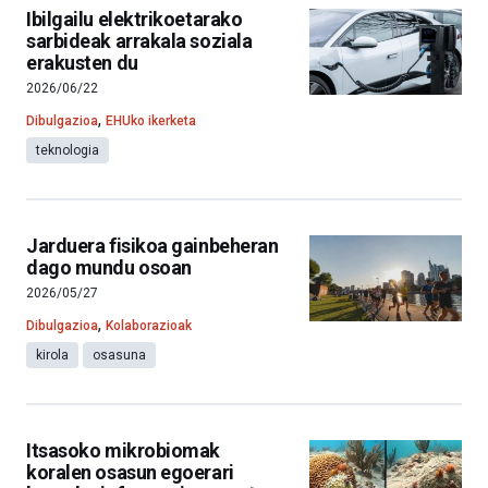
Ibilgailu elektrikoetarako
sarbideak arrakala soziala
erakusten du
2026/06/22
,
Dibulgazioa
EHUko ikerketa
teknologia
Jarduera fisikoa gainbeheran
dago mundu osoan
2026/05/27
,
Dibulgazioa
Kolaborazioak
kirola
osasuna
Itsasoko mikrobiomak
koralen osasun egoerari