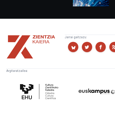
Zientzia
Jarrai gaitzazu:
Kaiera
Argitaratzailea:
Kultura
Euskampus
Zientifikoko
Fundazioa
Katedra