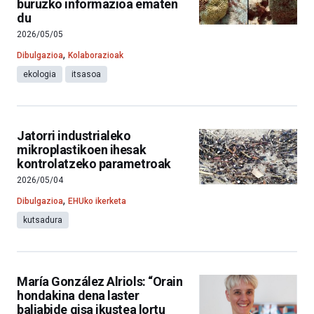
buruzko informazioa ematen
du
2026/05/05
,
Dibulgazioa
Kolaborazioak
ekologia
itsasoa
Jatorri industrialeko
mikroplastikoen ihesak
kontrolatzeko parametroak
2026/05/04
,
Dibulgazioa
EHUko ikerketa
kutsadura
María González Alriols: “Orain
hondakina dena laster
baliabide gisa ikustea lortu