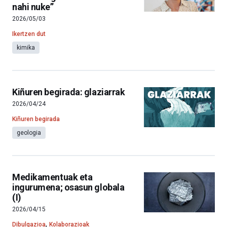
nahi nuke”
2026/05/03
Ikertzen dut
kimika
Kiñuren begirada: glaziarrak
2026/04/24
Kiñuren begirada
geologia
Medikamentuak eta
ingurumena; osasun globala
(I)
2026/04/15
,
Dibulgazioa
Kolaborazioak