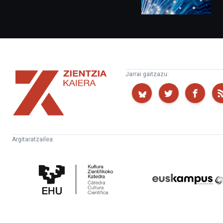
Zientzia
Jarrai gaitzazu:
Kaiera
Argitaratzailea:
Kultura
Euskampus
Zientifikoko
Fundazioa
Katedra