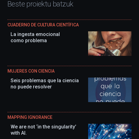
Beste proiektu batzuk
du.
EHUko
Kultura
Zientifikoko
CUADERNO DE CULTURA CIENTÍFICA
Katedrak
antolatuta,
La ingesta emocional
ekimena
como problema
berritasunez
beteta
itzuliko
da
irailean,
MUJERES CON CIENCIA
eta
agertoki
Seis problemas que la ciencia
berriak
no puede resolver
ere
izango
ditu:
Bidebarrietako
Liburutegia,
Bizkaia
MAPPING IGNORANCE
Aretoa-
We are not ‘in the singularity’
EHU…
with AI.