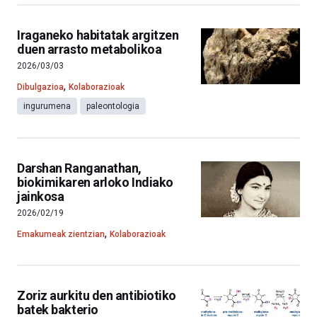
Iraganeko habitatak argitzen
duen arrasto metabolikoa
2026/03/03
,
Dibulgazioa
Kolaborazioak
ingurumena
paleontologia
Darshan Ranganathan,
biokimikaren arloko Indiako
jainkosa
2026/02/19
,
Emakumeak zientzian
Kolaborazioak
Zoriz aurkitu den antibiotiko
batek bakterio