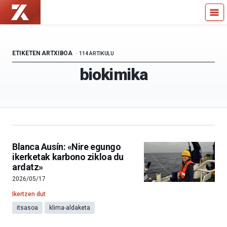
Zientzia
Kultura
Kaiera
Zientifikoko
—
Katedra
Kultura
ETIKETEN ARTXIBOA
114 ARTIKULU
Zientifikoko
biokimika
Katedra
Blanca Ausín: «Nire egungo
ikerketak karbono zikloa du
ardatz»
2026/05/17
Ikertzen dut
itsasoa
klima-aldaketa