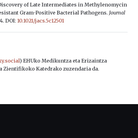
. Discovery of Late Intermediates in Methylenomycin
esistant Gram-Positive Bacterial Pathogens.
Journal
44. DOI:
10.1021/jacs.5c12501
y.social
) EHUko Medikuntza eta Erizaintza
a Zientifikoko Katedrako zuzendaria da.