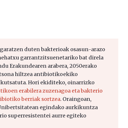
a garatzen duten bakterioak osasun-arazo
mehatxu garrantzitsuenetariko bat direla
du Erakundearen arabera, 2050erako
rtsona hiltzea antibiotikoekiko
kutsatuta. Hori ekiditeko, oinarrizko
otikoen erabilera zuzenagoa eta bakterio
biotiko berriak sortze
a
. Oraingoan,
nibertsitatean egindako aurkikuntza
rio superresistentei aurre egiteko