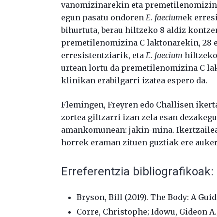
vanomizinarekin eta premetilenomizina
egun pasatu ondoren
E. faecium
ek erres
bihurtuta, berau hiltzeko 8 aldiz kontze
premetilenomizina C laktonarekin, 28 e
erresistentziarik, eta
E. faecium
hiltzeko
urtean lortu da premetilenomizina C lak
klinikan erabilgarri izatea espero da.
Flemingen, Freyren edo Challisen ikert
zortea giltzarri izan zela esan dezakegu.
amankomunean: jakin-mina. Ikertzaile
horrek eraman zituen guztiak ere aukera
Erreferentzia bibliografikoak:
Bryson, Bill (2019). The Body: A Gui
Corre, Christophe; Idowu, Gideon A.;