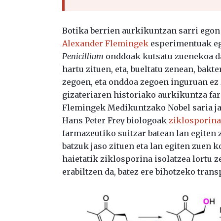
Botika berrien aurkikuntzan sarri egon
Alexander Flemingek
esperimentuak eg
Penicillium
onddoak kutsatu zuenekoa da
hartu zituen, eta, bueltatu zenean, bakt
zegoen, eta onddoa zegoen inguruan ez 
gizateriaren historiako aurkikuntza fa
Flemingek Medikuntzako Nobel saria jas
Hans Peter Frey biologoak
ziklosporin
farmazeutiko suitzar batean lan egiten 
batzuk jaso zituen eta lan egiten zuen 
haietatik ziklosporina isolatzea lortu
erabiltzen da, batez ere bihotzeko tran