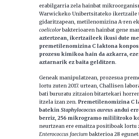
erabilgarria zela hainbat mikroorgani
Warwickeko Unibertsitateko ikertzaile 
gidaritzapean, metilenomizina A-ren e
coelicolor
bakterioaren hainbat gene man
aztertzean, ikertzaileek ikusi dute m
premetilenomizina C laktona konposa
prozesu kimikoa hain da azkarra, eze
aztarnarik ez baita gelditzen
.
Geneak manipulatzean, prozesua preme
lortu zuten 2017. urtean, Challisen labo
bati bururatu zitzaion bitartekari horr
itzela izan zen.
Premetilenomizina C l
batekin
Staphylococcus aureus
andui err
berriz, 256 m
ikrogramo mililitroko k
neurtzean ere emaitza positiboak lortu 
Enterococcus faecium
bakterioa 28 eguneta