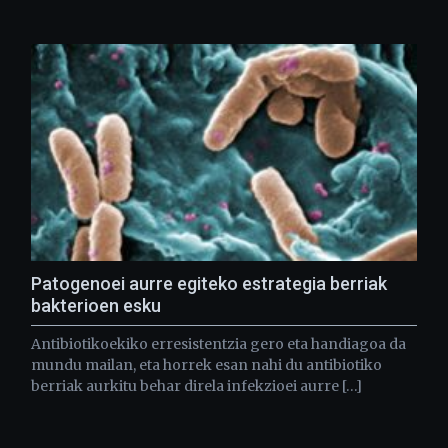
Patogenoei aurre egiteko estrategia berriak
bakterioen esku
Antibiotikoekiko erresistentzia gero eta handiagoa da
mundu mailan, eta horrek esan nahi du antibiotiko
berriak aurkitu behar direla infekzioei aurre […]