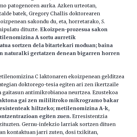
smo patogenoren aurka. Azken urteotan,
talde batek, Gregory Challis doktorearen
koizpenean sakondu du, eta, horretarako,
S.
ipulatu dituzte.
Ekoizpen-prozesua sakon
etilenomizina A sortu aurretik
tua sortzen dela bitartekari moduan; baina
n naturalki gertatzen denean bigarren horren
tilenomizina C laktonaren ekoizpenean gelditzea
rategian doktorego-tesia egiten ari zen ikertzaile
en gaitasun antimikrobianoa neurtzea. Ezustekoa
aktona gai zen mililitroko mikrogramo bakar
esistenteak hiltzeko; metilenomizina A-k,
ontzentrazioan egiten zuen.
Erresistentzia
zituzten. Gernu-infekzio larriak sortzen dituen
n kontaktuan jarri zuten, dosi txikitan,