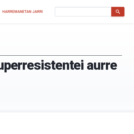
Bilatu
HARREMANETAN JARRI
uperresistentei aurre