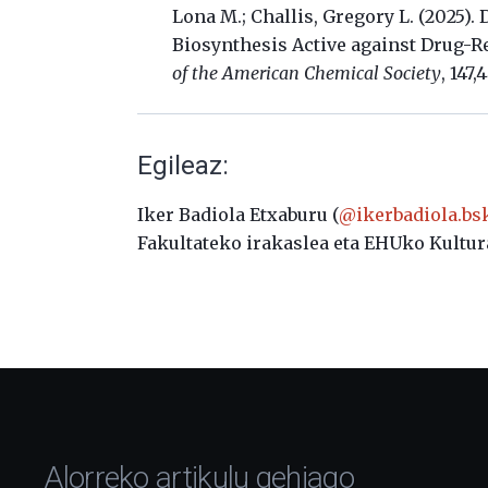
Lona M.; Challis, Gregory L. (2025)
Biosynthesis Active against Drug-R
of the American Chemical Society
, 147,
Egileaz:
Iker Badiola Etxaburu (
@ikerbadiola.bsk
Fakultateko irakaslea eta EHUko Kultur
Alorreko artikulu gehiago