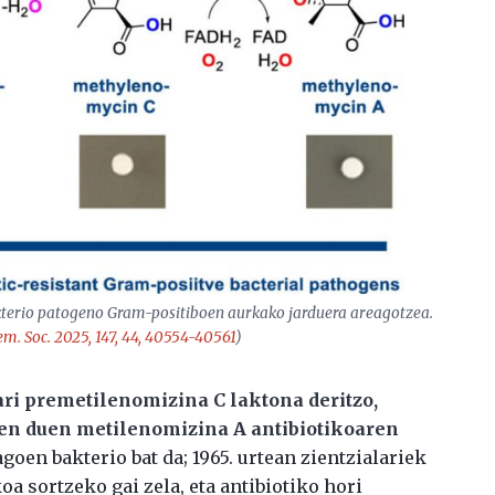
bakterio patogeno Gram-positiboen aurkako jarduera areagotzea.
em. Soc
. 2025, 147, 44, 40554-40561
)
ri premetilenomizina C laktona deritzo,
zen duen metilenomizina A antibiotikoaren
oen bakterio bat da; 1965. urtean zientzialariek
a sortzeko gai zela, eta antibiotiko hori