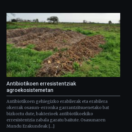
Antibiotikoen erresistentziak
agroekosistemetan
Antibiotikoen gehiegizko erabilerak eta erabilera
okerrak osasun-erronka garrantzitsuenetako bat
bizkortu dute, bakterioek antibiotikoekiko
erresistentzia zabala garatu baitute. Osasunaren
Mundu Erakundeak […]