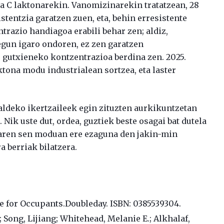
 C laktonarekin. Vanomizinarekin tratatzean, 28
istentzia garatzen zuen, eta, behin erresistente
ntrazio handiagoa erabili behar zen; aldiz,
gun igaro ondoren, ez zen garatzen
 gutxieneko kontzentrazioa berdina zen. 2025.
tona modu industrialean sortzea, eta laster
aldeko ikertzaileek egin zituzten aurkikuntzetan
 Nik uste dut, ordea, guztiek beste osagai bat dutela
aren sen moduan ere ezaguna den jakin-min
 berriak bilatzera.
de for Occupants.Doubleday. ISBN:‎ 0385539304.
 Song, Lijiang; Whitehead, Melanie E.; Alkhalaf,