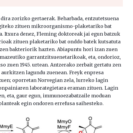
 dira zorizko gertaerak. Beharbada, entzutetsuena
iteko zituen mikroorganismo-plaketariko bat
. Itxura denez, Fleming doktoreak jai egun batzuk
erioak zituen plaketariko bat onddo batek kutsatuta
zen bakteriorik hazten. Abiapuntu hori izan zuen
rmazeutiko garrantzitsuenetarikoak, eta, ondorioz,
o zuen 1945. urtean. Antzerako zerbait gertatu zen
a
aurkitzen lagundu zuenean. Freyk enpresa
zuen; oporretan Norvegian zela, lurreko lagin
konpainiaren laborategietara eraman zituen. Lagin
 zen, eta, gaur egun, immunoezabatzaile moduan
splanteak egin ondoren errefusa saihesteko.