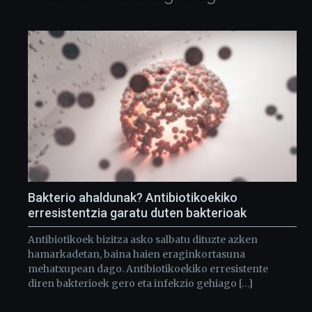
Bakterio ahaldunak? Antibiotikoekiko
erresistentzia garatu duten bakterioak
Antibiotikoek bizitza asko salbatu dituzte azken
hamarkadetan, baina haien eraginkortasuna
mehatxupean dago. Antibiotikoekiko erresistente
diren bakterioek gero eta infekzio gehiago […]