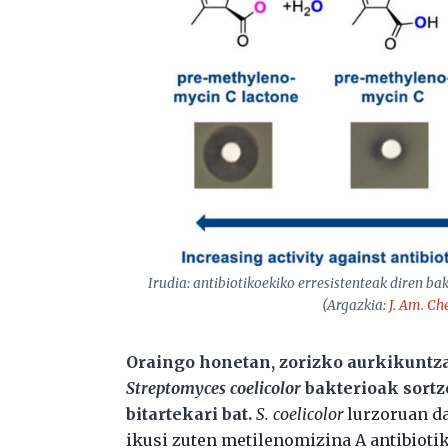
Irudia: antibiotikoekiko erresistenteak diren 
(Argazkia:
J. Am. Ch
Oraingo honetan, zorizko aurkikuntza
Streptomyces coelicolor
bakterioak sort
bitartekari bat.
S. coelicolor
lurzoruan dag
ikusi zuten metilenomizina A antibiotiko