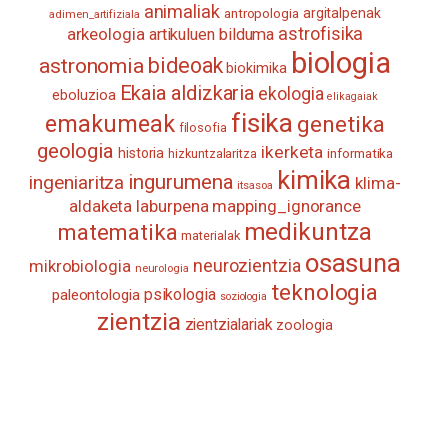
animaliak
antropologia
argitalpenak
adimen_artifiziala
astrofisika
arkeologia
artikuluen bilduma
biologia
astronomia
bideoak
biokimika
Ekaia aldizkaria
ekologia
eboluzioa
elikagaiak
fisika
emakumeak
genetika
filosofia
geologia
ikerketa
historia
informatika
hizkuntzalaritza
kimika
ingurumena
ingeniaritza
klima-
itsasoa
aldaketa
laburpena
mapping_ignorance
medikuntza
matematika
materialak
osasuna
neurozientzia
mikrobiologia
neurologia
teknologia
psikologia
paleontologia
soziologia
zientzia
zientzialariak
zoologia