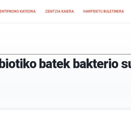
IENTIFIKOKO KATEDRA
ZIENTZIA KAIERA
HARPIDETU BULETINERA
ibiotiko batek bakterio s