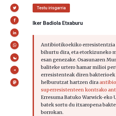
Partekatu
Testu irisgarria
Iker Badiola Etxaburu
Antibiotikoekiko erresistentzi
bihurtu dira, eta etorkizuneko 
esan genezake. Osasunaren Mun
baliteke urtero hamar milioi pe
erresistenteak diren bakterioek 
helburutzat hartzen dira
antibi
superresistenteen kontrako anti
Erresuma Batuko Warwick-eko U
batek sortu du itxaropena bakte
borrokan.