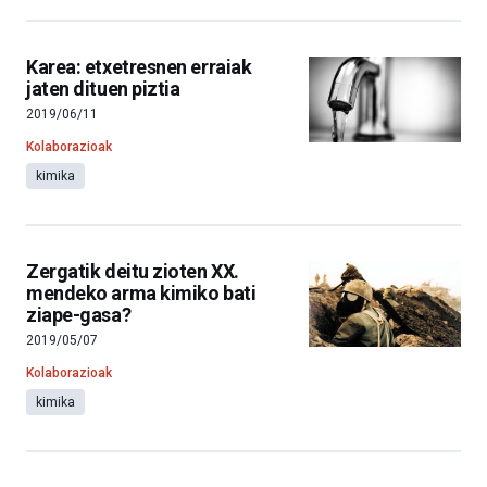
Karea: etxetresnen erraiak
jaten dituen piztia
2019/06/11
Kolaborazioak
kimika
Zergatik deitu zioten XX.
mendeko arma kimiko bati
ziape-gasa?
2019/05/07
Kolaborazioak
kimika