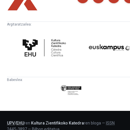
Argitaratzailea:
Kultura
Euskampus
Zientifikoko
Fundazioa
Katedra
Babeslea:
Eusko
Jaurlaritza
-
Lehendakaritza
UPV
/
EHU
ren
Kultura Zientifikoko Katedra
ren bloga
—
ISSN
2445-3897
—
Bilbon editatua