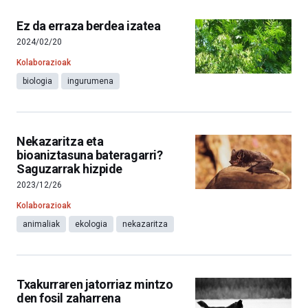
Ez da erraza berdea izatea
2024/02/20
Kolaborazioak
biologia
ingurumena
Nekazaritza eta
bioaniztasuna bateragarri?
Saguzarrak hizpide
2023/12/26
Kolaborazioak
animaliak
ekologia
nekazaritza
Txakurraren jatorriaz mintzo
den fosil zaharrena