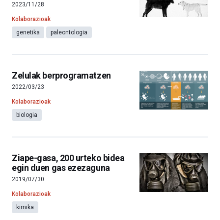
2023/11/28
Kolaborazioak
genetika
paleontologia
Zelulak berprogramatzen
2022/03/23
Kolaborazioak
biologia
Ziape-gasa, 200 urteko bidea
egin duen gas ezezaguna
2019/07/30
Kolaborazioak
kimika