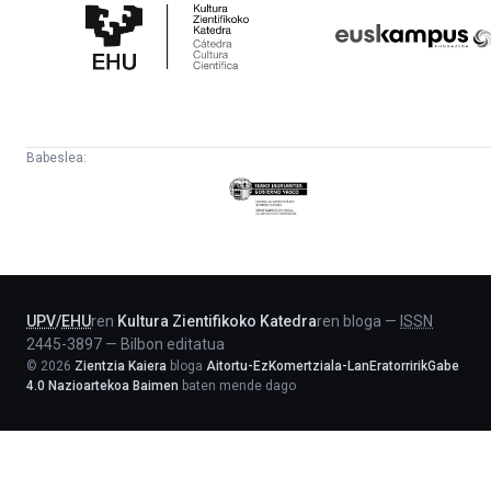
Zientifikoko
Fundazioa
Katedra
Babeslea:
Eusko
Jaurlaritza
-
Lehendakaritza
UPV
/
EHU
ren
Kultura Zientifikoko Katedra
ren bloga
—
ISSN
2445-3897
—
Bilbon editatua
©
2026
Zientzia Kaiera
bloga
Aitortu-EzKomertziala-LanEratorririkGabe
4.0 Nazioartekoa Baimen
baten mende dago