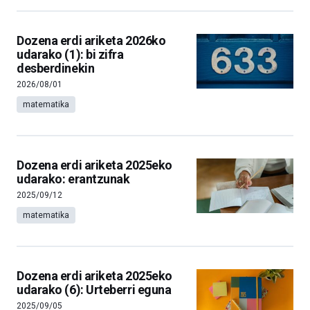
Dozena erdi ariketa 2026ko
udarako (1): bi zifra
desberdinekin
2026/08/01
matematika
Dozena erdi ariketa 2025eko
udarako: erantzunak
2025/09/12
matematika
Dozena erdi ariketa 2025eko
udarako (6): Urteberri eguna
2025/09/05