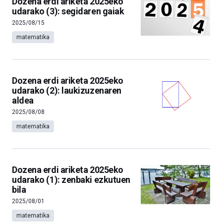
Dozena erdi ariketa 2025eko
udarako (3): segidaren gaiak
2025/08/15
matematika
Dozena erdi ariketa 2025eko
udarako (2): laukizuzenaren
aldea
2025/08/08
matematika
Dozena erdi ariketa 2025eko
udarako (1): zenbaki ezkutuen
bila
2025/08/01
matematika