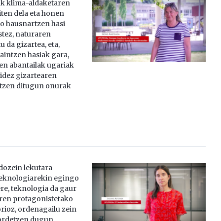
uk klima-aldaketaren
iten dela eta honen
o hausnartzen hasi
tez, naturaren
u da gizartea, eta,
aintzen hasiak gara,
ren abantailak ugariak
bidez gizartearen
rtzen ditugun onurak
dozein lekutara
teknologiarekin egingo
ere, teknologia da gaur
ren protagonistetako
rioz, ordenagailu zein
ordetzen dugun