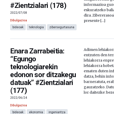
#Zientzialari (178)
informazioa gur
eskuratzeko bali
2022/07/08
dira. Zibererasoa
presente […]
Dibulgazioa
bideoak
teknologia
zibersegurtasuna
Enara Zarrabeitia:
Adimen lehiakor
entzuten den te
“Egungo
lehiakorra enpre
teknologiarekin
lehiakorra hobet
ematen duten in
edonon sor ditzakegu
datza, behin inf
datuak” #Zientzialari
barneratuta, erab
gauzatzeko. Datu
(177)
lor daitezke: bez
2022/06/24
Dibulgazioa
bideoak
ekonomia
ingeniaritza