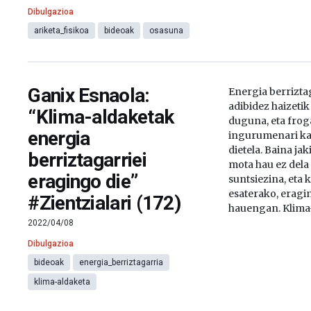
Dibulgazioa
ariketa_fisikoa
bideoak
osasuna
Ganix Esnaola:
Energia berrizta
adibidez haizetik
“Klima-aldaketak
duguna, eta frog
energia
ingurumenari kal
dietela. Baina ja
berriztagarriei
mota hau ez dela
eragingo die”
suntsiezina, eta 
esaterako, eragi
#Zientzialari (172)
hauengan. Klima-
2022/04/08
Dibulgazioa
bideoak
energia_berriztagarria
klima-aldaketa