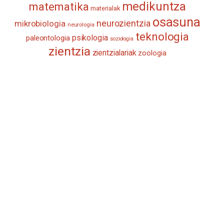
medikuntza
matematika
materialak
osasuna
neurozientzia
mikrobiologia
neurologia
teknologia
psikologia
paleontologia
soziologia
zientzia
zientzialariak
zoologia