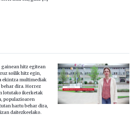
gainean hitz egitean
ruz soilik hitz egin,
ta ekintza multimediak
 behar dira. Horrez
n lotutako ikerketak
n, populazioaren
utan hartu behar dira,
izan daitezkeelako.