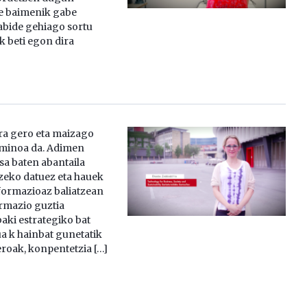
e baimenik gabe
abide gehiago sortu
k beti egon dira
ra gero eta maizago
rminoa da. Adimen
sa baten abantaila
zeko datuez eta hauek
formazioaz baliatzean
ormazio guztia
aki estrategiko bat
a k hainbat gunetatik
eroak, konpentetzia […]