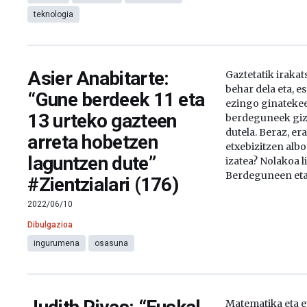
teknologia
Asier Anabitarte:
Gaztetatik irakat
behar dela eta, e
“Gune berdeek 11 eta
ezingo ginatekeel
13 urteko gazteen
berdeguneek giz
dutela. Beraz, er
arreta hobetzen
etxebizitzen al
laguntzen dute”
izatea? Nolakoa l
Berdeguneen eta
#Zientzialari (176)
2022/06/10
Dibulgazioa
ingurumena
osasuna
Matematika eta e