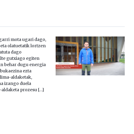
garri mota ugari dago,
 eta olatuetatik lortzen
atuta dago
te gutxiago egiten
kin behar dugu energia
 bukaezina ezta
klima-aldaketak,
na izango duela
aldaketa prozesu […]