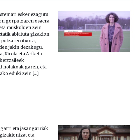
stemari esker ezagutu
on gorputzaren osaera
 eta muskuluen zein
tatik abiatuta gizakion
putzaren itxura,
den jakin dezakegu.
, Kirola eta Ariketa
ikertzaileek
 nolakoak garen, eta
ko eduki zein […]
garri eta jasangarriak
gizakiontzat eta