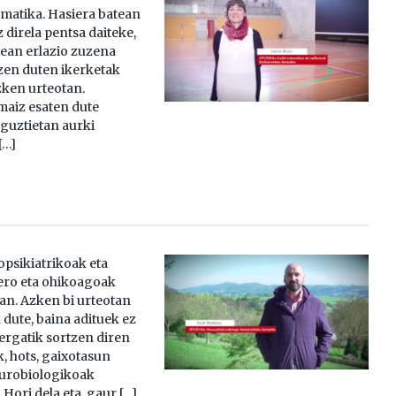
matika. Hasiera batean
z direla pentsa daiteke,
tean erlazio zuzena
zen duten ikerketak
zken urteotan.
maiz esaten dute
guztietan aurki
[…]
psikiatrikoak eta
ero eta ohikoagoak
ean. Azken bi urteotan
dute, baina adituek ez
ergatik sortzen diren
, hots, gaixotasun
eurobiologikoak
Hori dela eta, gaur […]