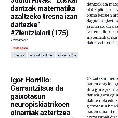
Judith Rivas: “Euskal
dantzak eta mate
dantzak matematika
bi diziplina arrot
azaltzeko tresna izan
baina beraien ar
dagoela egiaztat
daitezke”
argitaratu dira a
#Zientzialari (175)
Matematikariek 
matematika leku 
2022/05/27
daitekeela, eta bi 
Dibulgazioa
bideoak
euskal dantzak
matematika
Igor Horrillo:
Gaixotasun neuro
hauen eragina g
Garrantzitsua da
dira gure gizart
gaixotasun
datuek gora egin 
dakite nola edo z
neuropiskiatrikoen
gaixotasun hauek
oinarriak aztertzea
hauen oinarri n
ezezagunak dira. 