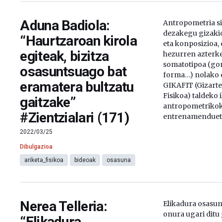
Aduna Badiola:
Antropometria si
dezakegu gizaki
“Haurtzaroan kirola
eta konposizioa,
egiteak, bizitza
hezurren azterke
somatotipoa (gor
osasuntsuago bat
forma…) nolako 
eramatera bultzatu
GIKAFIT (Gizartea
Fisikoa) taldeko 
gaitzake”
antropometrikoki
#Zientzialari (171)
entrenamendueta
2022/03/25
Dibulgazioa
ariketa_fisikoa
bideoak
osasuna
Nerea Telleria:
Elikadura osasun
onura ugari ditu 
“Elikadura