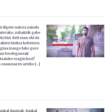
si digute natura zaindu
saterako, zuhaitzik gabe
a bizi. Beti esan ohi da
akien bizitza hobetzen
agina izango luke gure
boan berdeguneak
itzateke eragin hori?
 osasunaren arteko […]
uskal dantzak. Euskal