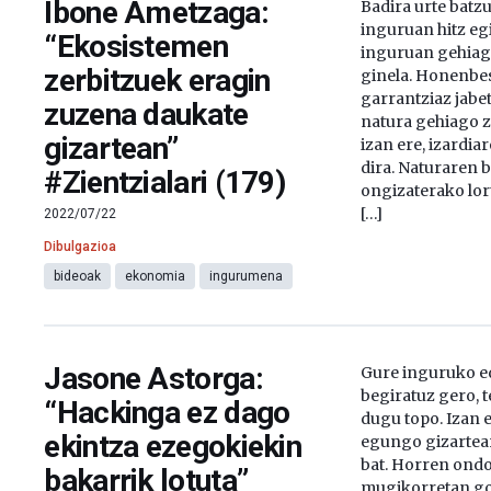
Ibone Ametzaga:
Badira urte batz
inguruan hitz eg
“Ekosistemen
inguruan gehiag
zerbitzuek eragin
ginela. Honenbes
garrantziaz jabet
zuzena daukate
natura gehiago z
gizartean”
izan ere, izardia
dira. Naturaren 
#Zientzialari (179)
ongizaterako lo
[…]
2022/07/22
Dibulgazioa
bideoak
ekonomia
ingurumena
Jasone Astorga:
Gure inguruko e
begiratuz gero, 
“Hackinga ez dago
dugu topo. Izan 
ekintza ezegokiekin
egungo gizartea
bat. Horren ondo
bakarrik lotuta”
mugikorretan g