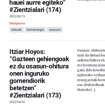
hauei aurre egiteko”
#Zientzialari (174)
2022/05/13
Dibulgazioa
bideoak
farmakologia
osasuna
Itziar Hoyos:
Osasun-ohituren 
ezin da dietari bu
“Gazteen gehiengoak
ariketa fisikoa e
ez du osasun-ohitura
ere kontuan izan
gain, ildo honeki
onen inguruko
egiterako ordua
gomendiorik
ezaugarriak kont
oso desberdinak 
betetzen”
Metodo […]
#Zientzialari (173)
2022/04/22