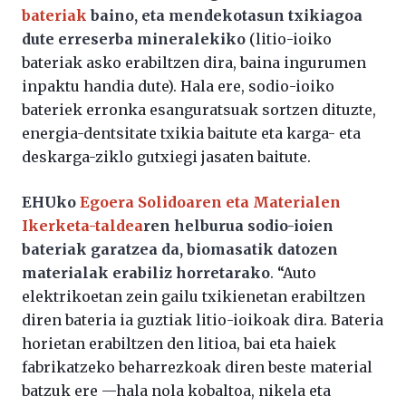
bateriak
baino, eta mendekotasun txikiagoa
dute erreserba mineralekiko
(litio-ioiko
bateriak asko erabiltzen dira, baina ingurumen
inpaktu handia dute). Hala ere, sodio-ioiko
bateriek erronka esanguratsuak sortzen dituzte,
energia-dentsitate txikia baitute eta karga- eta
deskarga-ziklo gutxiegi jasaten baitute.
EHUko
Egoera Solidoaren eta Materialen
Ikerketa-taldea
ren helburua sodio-ioien
bateriak garatzea da, biomasatik datozen
materialak erabiliz horretarako
. “Auto
elektrikoetan zein gailu txikienetan erabiltzen
diren bateria ia guztiak litio-ioikoak dira. Bateria
horietan erabiltzen den litioa, bai eta haiek
fabrikatzeko beharrezkoak diren beste material
batzuk ere —hala nola kobaltoa, nikela eta