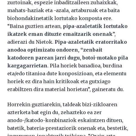
zurtoinak, espezie inbaditzaileen zuhaixkak,
mahats-haziak eta -azala, artaburuak eta baita
biohondakinetatik lortutako konposta ere.
“Baina guztien artean,
pipa-azaletatik lortutako
ikatzek eman dituzte emaitzarik onenak
”,
adierazi du Nietok.
Pipa-azaletatik eratorritako
anodoa optimizatu ondoren, “zenbait
katodoren parean jarri dugu, botoi-motako pila
kargagarrietan
. Pila horiek banadioa, burdina
eta/edo titanioa dute konposizioan, eta elementu
horiek ez dira hain kritikoak eta gutxiago
erabiltzen dira material horietan”, gaineratu du.
Horrekin guztiarekin, taldeak bizi-zikloaren
azterketa bat egin du, zehazteko ea zer
anodo-/katodo-konbinaziok eskaintzen dituen,
batetik, bateria-prestaziorik onenak eta, bestetik,
ingurumen-inpakturik txikiena. “Orain arte