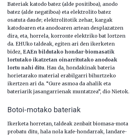
Bateriak katodo batez (alde positiboa), anodo
batez (alde negatiboa) eta elektrolito batez
osatuta daude; elektrolitotik zehar, kargak
katodoaren eta anodoaren artean desplazatzen
dira, eta, horrela, korronte elektriko bat lortzen
da. EHUko taldeak, egiten ari den ikerketen
bidez,
EAEn bildutako hondar-biomasatik
lortutako ikatzetan oinarritutako anodoak
lortu nahi ditu
. Hau da, hondakinak bateria
horietarako material erabilgarri bihurtzeko
ikertzen ari da. “Gure asmoa da ahalik eta
bateriarik jasangarrienak muntatzea”, dio Nietok.
Botoi-motako bateriak
Ikerketa horretan, taldeak zenbait biomasa-mota
probatu ditu, hala nola kafe-hondarrak, landare-