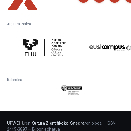
Argitaratzailea:
Kultura
Euskampus
Zientifikoko
Fundazioa
Katedra
Babeslea:
Eusko
Jaurlaritza
-
Lehendakaritza
UPV
/
EHU
ren
Kultura Zientifikoko Katedra
ren bloga
—
ISSN
2445-3897
—
Bilbon editatua