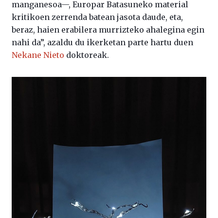
manganesoa—, Europar Batasuneko material
kritikoen zerrenda batean jasota daude, eta,
beraz, haien erabilera murrizteko ahalegina egin
nahi da”, azaldu du ikerketan parte hartu duen
Nekane Nieto
doktoreak.