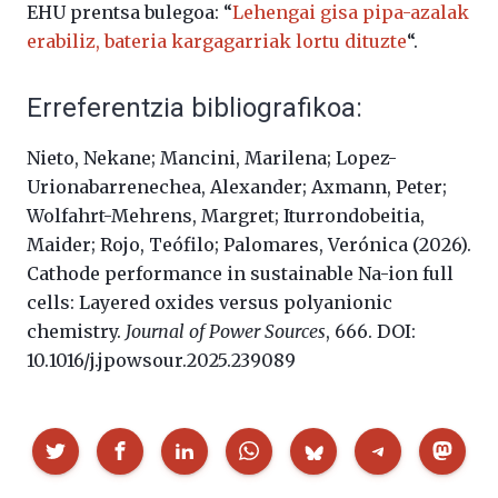
EHU prentsa bulegoa: “
Lehengai gisa pipa-azalak
erabiliz, bateria kargagarriak lortu dituzte
“.
Erreferentzia bibliografikoa:
Nieto, Nekane; Mancini, Marilena; Lopez-
Urionabarrenechea, Alexander; Axmann, Peter;
Wolfahrt-Mehrens, Margret; Iturrondobeitia,
Maider; Rojo, Teófilo; Palomares, Verónica (2026).
Cathode performance in sustainable Na-ion full
cells: Layered oxides versus polyanionic
chemistry.
Journal of Power Sources
, 666. DOI:
10.1016/j.jpowsour.2025.239089
Partekatu