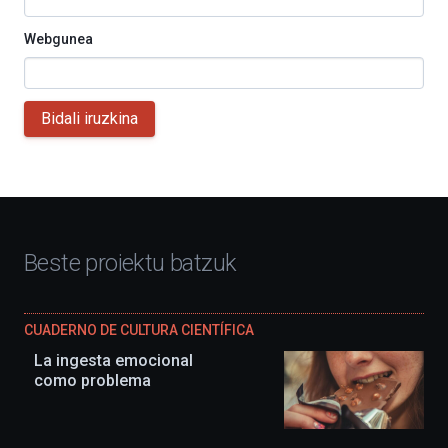
Webgunea
Bidali iruzkina
Beste proiektu batzuk
CUADERNO DE CULTURA CIENTÍFICA
La ingesta emocional
como problema