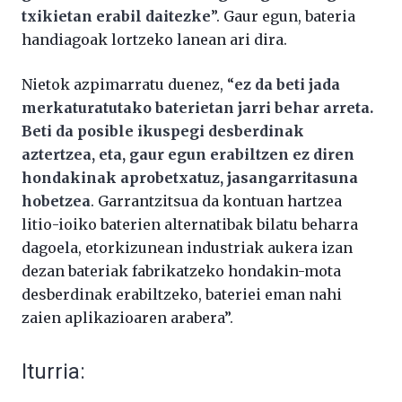
txikietan erabil daitezke
”. Gaur egun, bateria
handiagoak lortzeko lanean ari dira.
Nietok azpimarratu duenez, “
ez da beti jada
merkaturatutako baterietan jarri behar arreta.
Beti da posible ikuspegi desberdinak
aztertzea, eta, gaur egun erabiltzen ez diren
hondakinak aprobetxatuz, jasangarritasuna
hobetzea
. Garrantzitsua da kontuan hartzea
litio-ioiko baterien alternatibak bilatu beharra
dagoela, etorkizunean industriak aukera izan
dezan bateriak fabrikatzeko hondakin-mota
desberdinak erabiltzeko, bateriei eman nahi
zaien aplikazioaren arabera”.
Iturria: