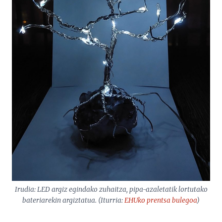
Irudia: LED argiz egindako zuhaitza, pipa-azaletatik lortutako
bateriarekin argiztatua. (Iturria:
EHUko prentsa bulegoa
)