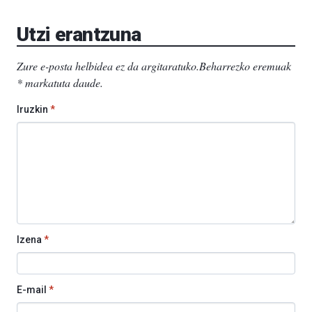
EHU…
Utzi erantzuna
Zure e-posta helbidea ez da argitaratuko.
Beharrezko eremuak
*
markatuta daude
.
Iruzkin
*
Izena
*
E-mail
*