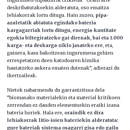
deskribatutakoekin alderatuta, oso emaitza
lehiakorrak lortu ditugu. Hain zuzen,
pipa-
azaletatik abiatuta egindako bateria
kargagarriak lortu ditugu, energia-kantitate
egokia biltegiratzeko gai direnak, bai eta 1.000
karga- eta deskarga-ziklo jasateko ere
, eta,
gainera, kasu bakoitzean ingurumena gehien
errespetatzen duen katodoaren kimika
hautatzeko aukera ematen dutenak”, adierazi du
ikertzaileak.
Nietok nabarmendu du garrantzitsua dela
“biomasako materialekin eta material kritikoen
zerrendan ez dauden elementuekin eraiki izana
bateria horiek. Hala ere,
oraindik ez dira
lehiakorrak litio-ioien bateriekin alderatuta:
gure bateriak sistema osagarri gisa edo gailu