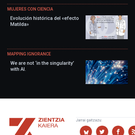
MUJERES CON CIENCIA
Evolución histórica del «efecto
Matilda»
MAPPING IGNORANCE
We are not ‘in the singularity’
with AI.
Zientzia
Jarrai gaitzazu:
Kaiera