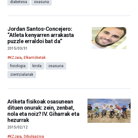
diabetesa
osasuna
Jordan Santos-Concejero:
“Atleta kenyarren arrakasta
puzzle erraldoi bat da”
2015/03/31
,
#KZJaia
Elkarrizketak
fisiologia
kirola
osasuna
zientzialariak
Ariketa fisikoak osasunean
dituen onurak: zein, zenbat,
nola eta noiz? IV. Giharrak eta
hezurrak
2015/02/12
,
#KZJaia
Dibulgazioa