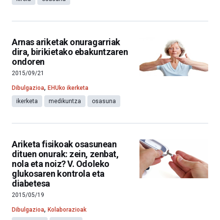
Arnas ariketak onuragarriak
dira, birikietako ebakuntzaren
ondoren
2015/09/21
,
Dibulgazioa
EHUko ikerketa
ikerketa
medikuntza
osasuna
Ariketa fisikoak osasunean
dituen onurak: zein, zenbat,
nola eta noiz? V. Odoleko
glukosaren kontrola eta
diabetesa
2015/05/19
,
Dibulgazioa
Kolaborazioak