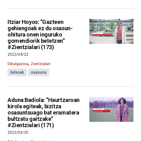
Itziar Hoyos: “Gazteen
gehiengoak ez du osasun-
ohitura onen inguruko
gomendiorik betetzen”
#Zientzialari (173)
2022/04/22
,
Dibulgazioa
Zientzialari
bideoak
osasuna
Aduna Badiola: “Haurtzaroan
kirola egiteak, bizitza
osasuntsuago bat eramatera
bultzatu gaitzake”
#Zientzialari (171)
2022/03/25