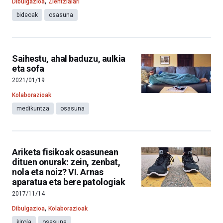
,
Dibulgazioa
Zientzialari
bideoak
osasuna
Saihestu, ahal baduzu, aulkia
eta sofa
2021/01/19
Kolaborazioak
medikuntza
osasuna
Ariketa fisikoak osasunean
dituen onurak: zein, zenbat,
nola eta noiz? VI. Arnas
aparatua eta bere patologiak
2017/11/14
,
Dibulgazioa
Kolaborazioak
kirola
osasuna