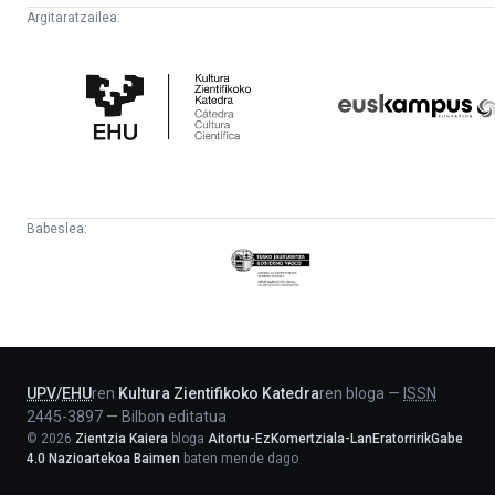
Argitaratzailea:
Kultura
Euskampus
Zientifikoko
Fundazioa
Katedra
Babeslea:
Eusko
Jaurlaritza
-
Lehendakaritza
UPV
/
EHU
ren
Kultura Zientifikoko Katedra
ren bloga
—
ISSN
2445-3897
—
Bilbon editatua
©
2026
Zientzia Kaiera
bloga
Aitortu-EzKomertziala-LanEratorririkGabe
4.0 Nazioartekoa Baimen
baten mende dago