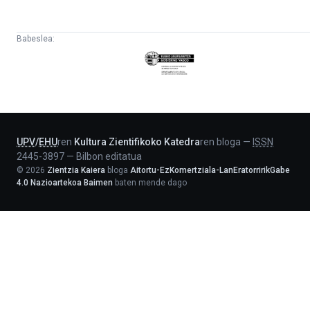
Babeslea:
Eusko
Jaurlaritza
-
Lehendakaritza
UPV
/
EHU
ren
Kultura Zientifikoko Katedra
ren bloga
—
ISSN
2445-3897
—
Bilbon editatua
©
2026
Zientzia Kaiera
bloga
Aitortu-EzKomertziala-LanEratorririkGabe
4.0 Nazioartekoa Baimen
baten mende dago