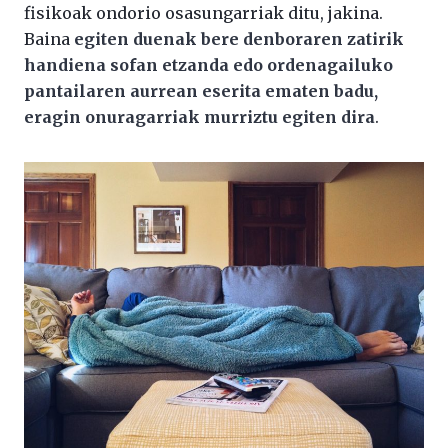
fisikoak ondorio osasungarriak ditu, jakina.
Baina
egiten duenak bere denboraren zatirik
handiena sofan etzanda edo ordenagailuko
pantailaren aurrean eserita ematen badu,
eragin onuragarriak murriztu egiten dira
.