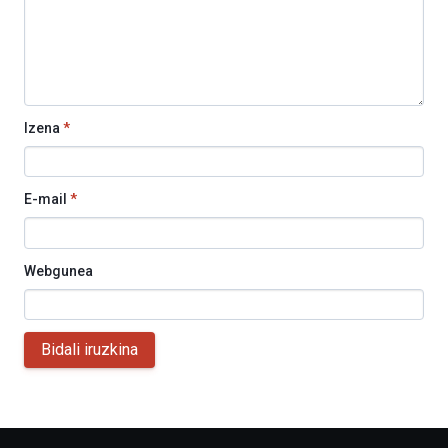
Izena
*
E-mail
*
Webgunea
Bidali iruzkina