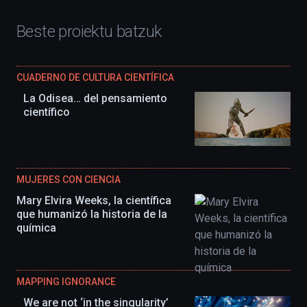
Beste proiektu batzuk
CUADERNO DE CULTURA CIENTÍFICA
La Odisea… del pensamiento
científico
MUJERES CON CIENCIA
Mary Elvira Weeks, la científica
que humanizó la historia de la
química
MAPPING IGNORANCE
We are not ‘in the singularity’