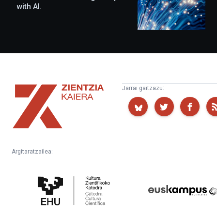
with AI.
Zientzia
Jarrai gaitzazu:
Kaiera
Argitaratzailea:
Kultura
Euskampus
Zientifikoko
Fundazioa
Katedra