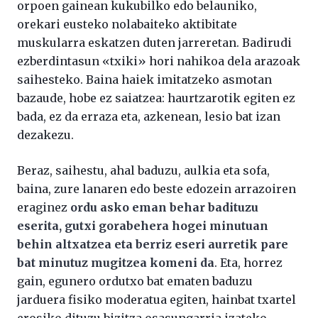
orpoen gainean kukubilko edo belauniko,
orekari eusteko nolabaiteko aktibitate
muskularra eskatzen duten jarreretan. Badirudi
ezberdintasun «txiki» hori nahikoa dela arazoak
saihesteko. Baina haiek imitatzeko asmotan
bazaude, hobe ez saiatzea: haurtzarotik egiten ez
bada, ez da erraza eta, azkenean, lesio bat izan
dezakezu.
Beraz, saihestu, ahal baduzu, aulkia eta sofa,
baina, zure lanaren edo beste edozein arrazoiren
eraginez
ordu asko eman behar badituzu
eserita, gutxi gorabehera hogei minutuan
behin altxatzea eta berriz eseri aurretik pare
bat minutuz mugitzea komeni da
. Eta, horrez
gain, egunero ordutxo bat ematen baduzu
jarduera fisiko moderatua egiten, hainbat txartel