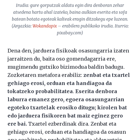
Irudia: gure gorputzak aldatu egin dira denboran zehar
atsedena hartu ahal izateko, baina aulkian eserita eta sofa
batean botata egoteak kalteak eragin ditzakegu epe luzean.
(Argazkia:
Wokandapix
– erabilera publikoko irudia. Iturria:
pixabay.com
)
Dena den, jarduera fisikoak osasungarria izaten
jarraitzen du, baita oso gomendagarria ere,
mugimendu gutxiko bizimodua baldin badugu.
Zozketaren metafora erabiliz:
zenbat eta txartel
gehiago erosi, orduan eta handiagoa da
tokatzeko probabilitatea
.
Eserita denbora
laburra emanez gero, egoera osasungarrian
egoteko txartelak erosiko ditugu; kirolen bat
edo jarduera fisikoren bat maiz eginez gero
ere bai.
Txartel ezberdinak dira. Zenbat eta
gehiago erosi, orduan eta handiagoa da osasun