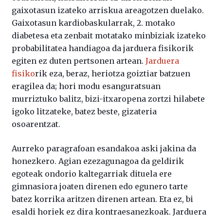
gaixotasun izateko arriskua areagotzen duelako.
Gaixotasun kardiobaskularrak, 2. motako
diabetesa eta zenbait motatako minbiziak izateko
probabilitatea handiagoa da jarduera fisikorik
egiten ez duten pertsonen artean.
Jarduera
fisiko
rik eza, beraz, heriotza goiztiar batzuen
eragilea da; hori modu esanguratsuan
murriztuko balitz, bizi-itxaropena zortzi hilabete
igoko litzateke, batez beste, gizateria
osoarentzat.
Aurreko paragrafoan esandakoa aski jakina da
honezkero. Agian ezezagunagoa da geldirik
egoteak ondorio kaltegarriak dituela ere
gimnasiora joaten direnen edo egunero tarte
batez korrika aritzen direnen artean. Eta ez, bi
esaldi horiek ez dira kontraesanezkoak. Jarduera