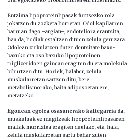
ona egokitzeko probabilitatea eta alderantziz.
Entzima lipoproteinlipasak funtsezko rola
jokatzen du zozketa horretan. Odol kapilarren
barruan dago –argian–, endoteliora erantsita,
hau da, hodiak estaltzen dituen zelula geruzara.
Odolean zirkulatzen duten dentsitate baxu-
baxuko eta oso baxuko lipoproteinen
triglizeridoen gainean eragiten du eta molekula
bihurtzen ditu. Horiek, halaber, zelula
muskularretan sartzen ditu, bere
metabolismorako, baita adiposoetan ere,
metatzeko.
Egonean egotea osasunerako kaltegarria da
,
muskuluak ez mugitzeak lipoproteinlipasaren
mailak murriztea eragiten duelako, eta, hala,
zelula muskularretan sartu behar zuten