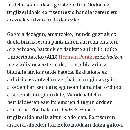
molekulak odolean geratzen dira. Ondorioz,
triglizeridoak kontzentrazio handia izatera eta
arazoak sortzera irits daitezke.
Gogora dezagun, amaitzeko, mundu guztiak ez
duela bizitza erdia pantailaren aurrean ematen.
Are gehiago, batzuek ez daukate aulkirik. Duke
Unibertsitateko (AEB)
Herman Pontzer
rek
hadzen
metabolismoa aztertu du, hots, ehiztari eta
biltzaile afrikar talde batena. Ez daukate ez
aulkirik, ez antzeko ezer, baina lo egiteaz gain,
atseden hartzen dute; egunean hamar bat orduko
atsedenaldia egiten dute, Mendebaldeko
herrialdeetan eserita ematen ditugun orduen
adinakoa. Eta, hala ere,
hadzek
ez dute
triglizerido maila alturik odolean. Pontzerren
arabera,
atseden hartzeko moduan datza gakoa
,