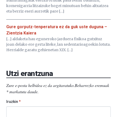
Baina lanagatik eserita orduak pasa behar badituzu,
komenigarria litzaizuke hogei minutuan behin altxatzea
eta berriz eseri aurretik pare […]
Gure gorputz-tenperatura ez da guk uste duguna –
Zientzia Kaiera
[…] aldaketa hau eguneroko jarduera fisikoa gutxituz
joan delako ere gerta liteke, lan sedentarioagoekin lotuta.
Herrialde garatu gehienetan XIX. […]
Utzi erantzuna
Zure e-posta helbidea ez da argitaratuko.
Beharrezko eremuak
*
markatuta daude
.
Iruzkin
*