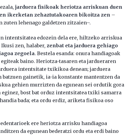
bezala,
jarduera fisikoak heriotza arriskuan duen
en ikerketan zehaztutakoaren bikoitza zen
–
in zuten lehenago galdetzen zitzaien–.
n intentsitatea edozein dela ere, hiltzeko arriskua
Ikusi zen, halaber,
zenbat eta jarduera gehiago
kiagoa zegoela
. Bestela esanda: onura handiagoak
 egiteak baino. Heriotza-tasaren eta jardueraren
rduera intentsitate txikikoa denean; jarduera
in batzuen gainetik, ia-ia konstante mantentzen da
iskua gehien murrizten da egunean sei ordutik gora
a eginez, bost bat orduz intentsitatea txiki samarra
handia bada; eta ordu erdiz, ariketa fisikoa oso
 sedentarioek ere heriotza arrisku handiagoa
nditzen da egunean bederatzi ordu eta erdi baino