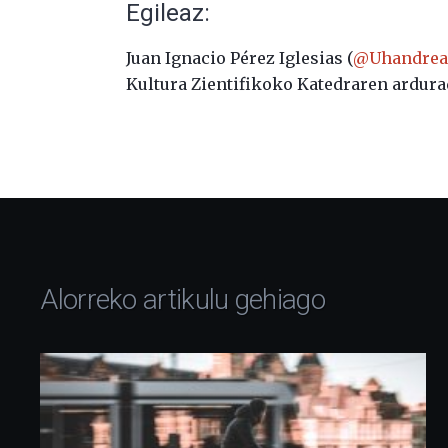
Egileaz:
Juan Ignacio Pérez Iglesias (
@Uhandrea
Kultura Zientifikoko Katedraren ardura
Alorreko artikulu gehiago