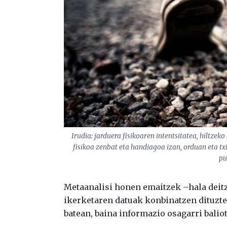
Irudia: jarduera fisikoaren intentsitatea, hiltze
fisikoa zenbat eta handiagoa izan, orduan eta t
pu
Metaanalisi honen emaitzek –hala deitz
ikerketaren datuak konbinatzen dituzte
batean, baina informazio osagarri balio