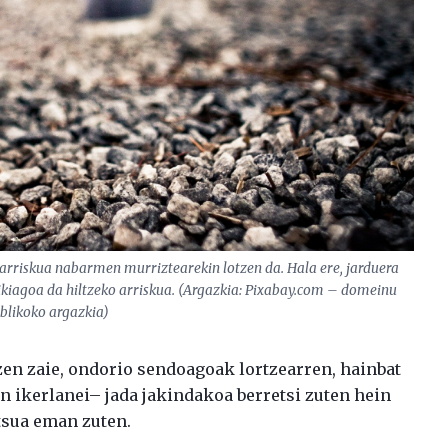
ko arriskua nabarmen murriztearekin lotzen da. Hala ere, jarduera
xikiagoa da hiltzeko arriskua. (Argazkia: Pixabay.com – domeinu
blikoko argazkia)
en zaie, ondorio sendoagoak lortzearren, hainbat
n ikerlanei– jada jakindakoa berretsi zuten hein
tsua eman zuten.