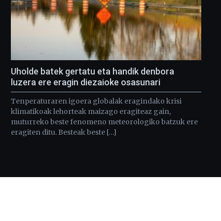
Uholde batek gertatu eta handik denbora
luzera ere eragin diezaioke osasunari
Tenperaturaren igoera globalak eragindako krisi
klimatikoak lehorteak maizago eragiteaz gain,
muturreko beste fenomeno meteorologiko batzuk ere
eragiten ditu. Besteak beste […]