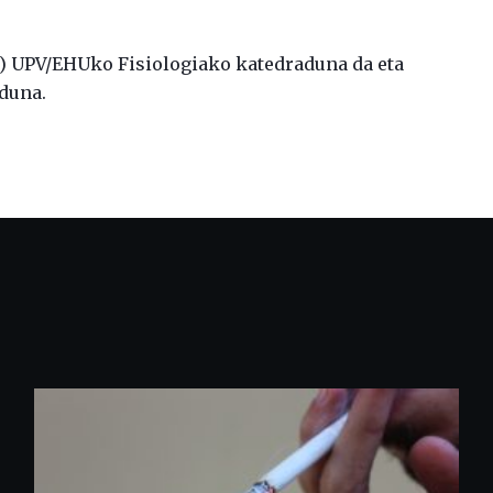
) UPV/EHUko Fisiologiako katedraduna da eta
duna.