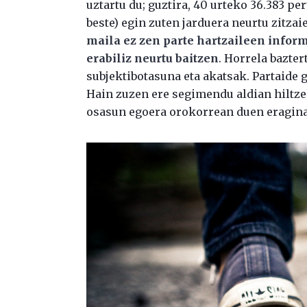
uztartu du; guztira, 40 urteko 36.383 per
beste) egin zuten jarduera neurtu zitzaie
maila ez zen parte hartzaileen infor
erabiliz neurtu baitzen
. Horrela bazte
subjektibotasuna eta akatsak. Partaide gu
Hain zuzen ere segimendu aldian hiltzek
osasun egoera orokorrean duen eragina 