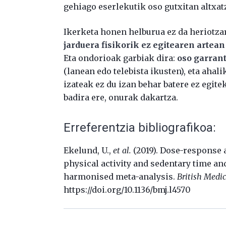
gehiago eserlekutik oso gutxitan altxat
Ikerketa honen helburua ez da heriotzar
jarduera fisikorik ez egitearen artea
Eta ondorioak garbiak dira:
oso garrant
(lanean edo telebista ikusten), eta ahal
izateak ez du izan behar batere ez egit
badira ere, onurak dakartza.
Erreferentzia bibliografikoa:
Ekelund, U.,
et al.
(2019). Dose-response
physical activity and sedentary time an
harmonised meta-analysis.
British Medic
https://doi.org/10.1136/bmj.l4570