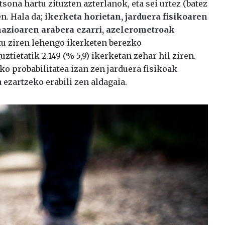
tsona hartu zituzten azterlanok, eta sei urtez (batez
n. Hala da;
ikerketa horietan, jarduera fisikoaren
mazioaren arabera ezarri, azelerometroak
rtu ziren lehengo ikerketen berezko
ztietatik 2.149 (% 5,9) ikerketan zehar hil ziren.
o probabilitatea izan zen jarduera fisikoak
ezartzeko erabili zen aldagaia.