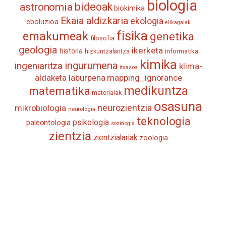
biologia
astronomia
bideoak
biokimika
Ekaia aldizkaria
ekologia
eboluzioa
elikagaiak
fisika
emakumeak
genetika
filosofia
geologia
ikerketa
historia
informatika
hizkuntzalaritza
kimika
ingurumena
ingeniaritza
klima-
itsasoa
aldaketa
laburpena
mapping_ignorance
medikuntza
matematika
materialak
osasuna
neurozientzia
mikrobiologia
neurologia
teknologia
psikologia
paleontologia
soziologia
zientzia
zientzialariak
zoologia