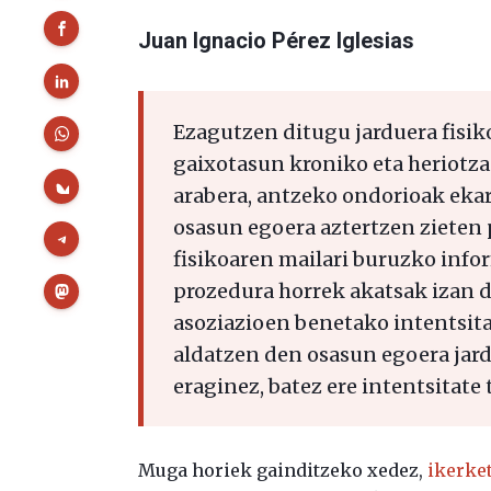
Juan Ignacio Pérez Iglesias
Ezagutzen ditugu jarduera fisik
gaixotasun kroniko eta heriotza 
arabera, antzeko ondorioak ekar
osasun egoera aztertzen zieten
fisikoaren mailari buruzko info
prozedura horrek akatsak izan di
asoziazioen benetako intentsitat
aldatzen den osasun egoera jar
eraginez, batez ere intentsitate
Muga horiek gainditzeko xedez,
ikerket