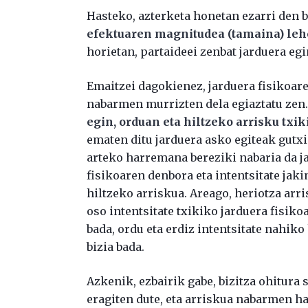
Hasteko, azterketa honetan ezarri den 
efektuaren magnitudea (tamaina) leh
horietan, partaideei zenbat jarduera eg
Emaitzei dagokienez, jarduera fisikoare
nabarmen murrizten dela egiaztatu zen. 
egin, orduan eta hiltzeko arrisku txi
ematen ditu jarduera asko egiteak gutxi
arteko harremana bereziki nabaria da ja
fisikoaren denbora eta intentsitate jak
hiltzeko arriskua. Areago, heriotza arr
oso intentsitate txikiko jarduera fisiko
bada, ordu eta erdiz intentsitate nahiko 
bizia bada.
Azkenik, ezbairik gabe, bizitza ohitura
eragiten dute, eta arriskua nabarmen ha