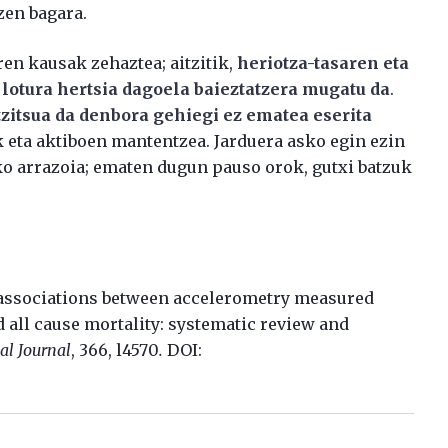
zen bagara.
en kausak zehaztea; aitzitik,
heriotza-tasaren eta
n lotura hertsia dagoela baieztatzera mugatu da
.
zitsua da denbora gehiegi ez ematea eserita
ik eta aktiboen mantentzea. Jarduera asko egin ezin
eko arrazoia; ematen dugun pauso orok, gutxi batzuk
 associations between accelerometry measured
d all cause mortality: systematic review and
al Journal
,
366,
l4570
.
DOI: