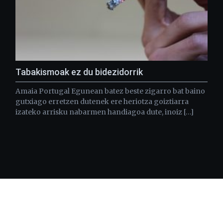
Tabakismoak ez du bidezidorrik
Amaia Portugal Egunean batez beste zigarro bat baino
gutxiago erretzen dutenek ere heriotza goiztiarra
izateko arrisku nabarmen handiagoa dute, inoiz […]