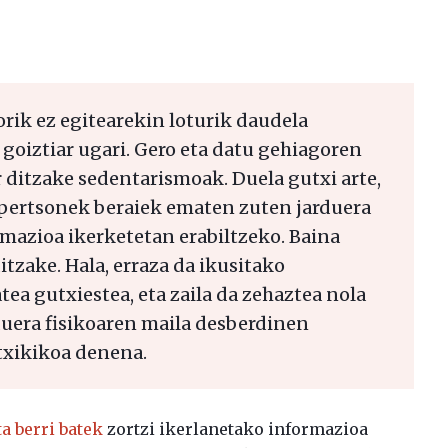
orik ez egitearekin loturik daudela
goiztiar ugari. Gero eta datu gehiagoren
 ditzake sedentarismoak. Duela gutxi arte,
 pertsonek beraiek ematen zuten jarduera
rmazioa ikerketetan erabiltzeko. Baina
tzake. Hala, erraza da ikusitako
ea gutxiestea, eta zaila da zehaztea nola
duera fisikoaren maila desberdinen
 txikikoa denena.
a berri batek
zortzi ikerlanetako informazioa