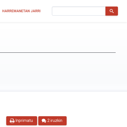
Bilatu
HARREMANETAN JARRI
Inprimatu
2 iruzkin