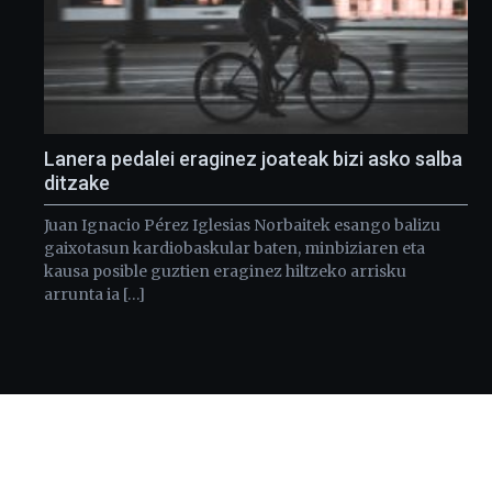
Lanera pedalei eraginez joateak bizi asko salba
ditzake
Juan Ignacio Pérez Iglesias Norbaitek esango balizu
gaixotasun kardiobaskular baten, minbiziaren eta
kausa posible guztien eraginez hiltzeko arrisku
arrunta ia […]