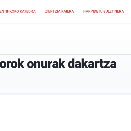
IENTIFIKOKO KATEDRA
ZIENTZIA KAIERA
HARPIDETU BULETINERA
orok onurak dakartza