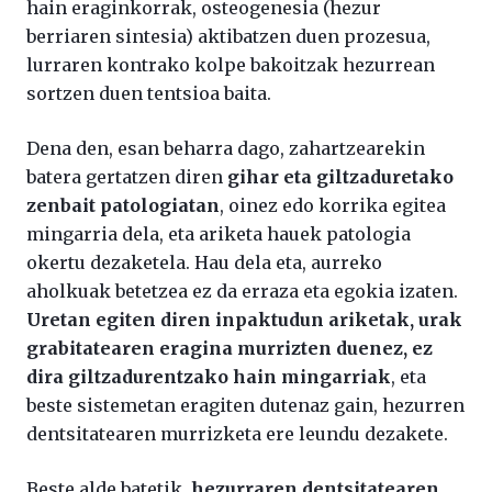
hain eraginkorrak, osteogenesia (hezur
berriaren sintesia) aktibatzen duen prozesua,
lurraren kontrako kolpe bakoitzak hezurrean
sortzen duen tentsioa baita.
Dena den, esan beharra dago, zahartzearekin
batera gertatzen diren
gihar eta giltzaduretako
zenbait patologiatan
, oinez edo korrika egitea
mingarria dela, eta ariketa hauek patologia
okertu dezaketela. Hau dela eta, aurreko
aholkuak betetzea ez da erraza eta egokia izaten.
Uretan egiten diren inpaktudun ariketak, urak
grabitatearen eragina murrizten duenez, ez
dira giltzadurentzako hain mingarriak
, eta
beste sistemetan eragiten dutenaz gain, hezurren
dentsitatearen murrizketa ere leundu dezakete.
Beste alde batetik,
hezurraren dentsitatearen