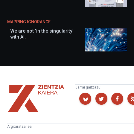
MAPPING IGNORANCE
We are not ‘in the singularity’
with AI.
Zientzia
Jarrai gaitzazu:
Kaiera
Argitaratzailea: