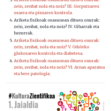
zein, zenbat nola eta noiz? III. Gorputzaren
osaera eta pisuaren kontrola.
Ariketa fisikoak osasunean dituen onurak:
zein, zenbat, nola eta noiz? IV. Giharrak eta
hezurrak.
Ariketa fisikoak osasunean dituen onurak:
zein, zenbat, nola eta noiz? V. Odoleko
glukosaren kontrola eta diabetesa
.
Ariketa fisikoak osasunean dituen onurak:
zein, zenbat, nola eta noiz? VI. Arnas aparatua
eta bere patologia
.