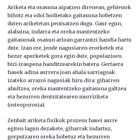
Ariketa eta osasuna aipatzen direnean, gehienok
bihotz eta odol hodietako gaitasuna hobetzen
duten ariketetan pentsatzen dugu. Gaur egun,
alabaina, indarra eta oreka mantentzeko
gaitasunak osasun arloan garrantzi handia hartu
dute.
I
zan ere, jende nagusiaren erorketek eta
hezur apurketek gora egin dute, populazioen
bizi-iraupena handitzearekin batera. Gertaera
hauek adina aurrera joan ahala sarriagoak
izateko arrazoi nagusiak hiru dira: giharren
ahultzea, oreka mantentzeko gaitasuna galtzea
eta hezurren dentsitatearen murrizketa
(osteoporosia).
Zenbait ariketa fisikok prozesu hauei aurre
egiten lagun dezakete, giharrak indartuz,
gorputzaren oreka hobetuz eta hezurren