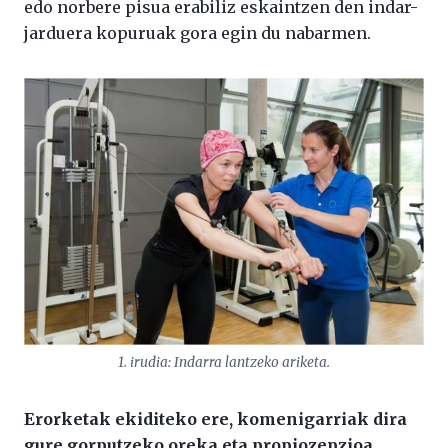
edo norbere pisua erabiliz eskaintzen den indar-
jarduera kopuruak gora egin du nabarmen.
1. irudia: Indarra lantzeko ariketa.
Erorketak ekiditeko ere, komenigarriak dira
gure gorputzeko oreka eta propiozepzioa