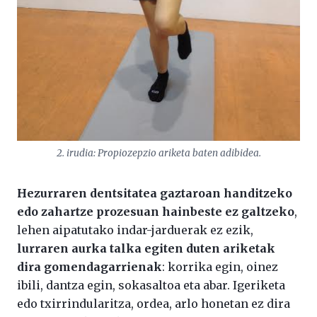
2. irudia: Propiozepzio ariketa baten adibidea.
Hezurraren dentsitatea gaztaroan handitzeko
edo zahartze prozesuan hainbeste ez galtzeko
,
lehen aipatutako indar-jarduerak ez ezik,
lurraren aurka talka egiten duten ariketak
dira gomendagarrienak
: korrika egin, oinez
ibili, dantza egin, sokasaltoa eta abar. Igeriketa
edo txirrindularitza, ordea, arlo honetan ez dira