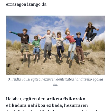
errazagoa izango da.
3. irudia: Jauzi egitea hezurren dentsitatea handitzeko egokia
da.
Halaber,
egiten den ariketa fisikorako
elikadura nahikoa ez bada, hezurraren