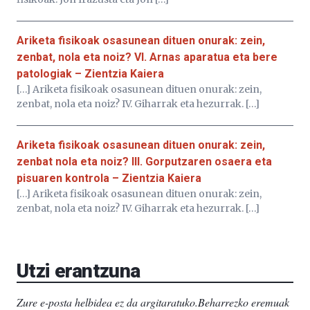
Ariketa fisikoak osasunean dituen onurak: zein,
zenbat, nola eta noiz? VI. Arnas aparatua eta bere
patologiak – Zientzia Kaiera
[…] Ariketa fisikoak osasunean dituen onurak: zein,
zenbat, nola eta noiz? IV. Giharrak eta hezurrak. […]
Ariketa fisikoak osasunean dituen onurak: zein,
zenbat nola eta noiz? III. Gorputzaren osaera eta
pisuaren kontrola – Zientzia Kaiera
[…] Ariketa fisikoak osasunean dituen onurak: zein,
zenbat, nola eta noiz? IV. Giharrak eta hezurrak. […]
Utzi erantzuna
Zure e-posta helbidea ez da argitaratuko.
Beharrezko eremuak