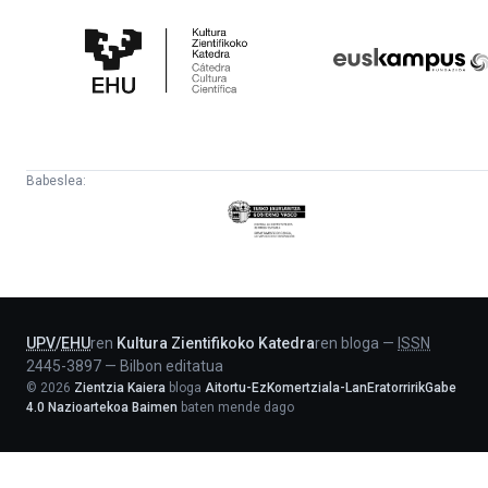
Kultura
Euskampus
Zientifikoko
Fundazioa
Katedra
Babeslea:
Eusko
Jaurlaritza
-
Lehendakaritza
UPV
/
EHU
ren
Kultura Zientifikoko Katedra
ren bloga
—
ISSN
2445-3897
—
Bilbon editatua
©
2026
Zientzia Kaiera
bloga
Aitortu-EzKomertziala-LanEratorririkGabe
4.0 Nazioartekoa Baimen
baten mende dago