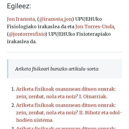
Egileez:
Jon Irazusta
, (
@irazusta_jon
) UPV/EHUko
Fisiologiako irakaslea da eta
Jon Torres-Unda
,
(
@jontorresfisio
) UPV/EHUko Fisioterapiako
irakaslea da.
Ariketa fisikoari buruzko artikulu-sorta:
Ariketa fisikoak osasunean dituen onurak:
zein, zenbat, nola eta noiz? I. Oinarriak.
Ariketa fisikoak osasunean dituen onurak:
zein, zenbat, nola eta noiz? II. Bihotz eta odol-
hodien sistema.
Ariketa fisikoak osasunean dituen onurak: