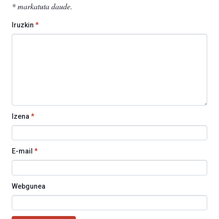
*
markatuta daude
.
Iruzkin
*
Izena
*
E-mail
*
Webgunea