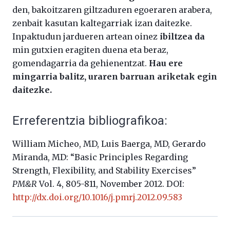
den, bakoitzaren giltzaduren egoeraren arabera,
zenbait kasutan kaltegarriak izan daitezke.
Inpaktudun jardueren artean oinez
ibiltzea da
min gutxien eragiten duena eta beraz,
gomendagarria da gehienentzat.
Hau ere
mingarria balitz, uraren barruan ariketak egin
daitezke.
Erreferentzia bibliografikoa:
William Micheo, MD, Luis Baerga, MD, Gerardo
Miranda, MD: “Basic Principles Regarding
Strength, Flexibility, and Stability Exercises”
PM&R
Vol. 4, 805-811, November 2012. DOI:
http://dx.doi.org/10.1016/j.pmrj.2012.09.583