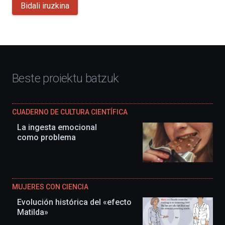
Bidali iruzkina
Beste proiektu batzuk
CUADERNO DE CULTURA CIENTÍFICA
La ingesta emocional
como problema
MUJERES CON CIENCIA
Evolución histórica del «efecto
Matilda»