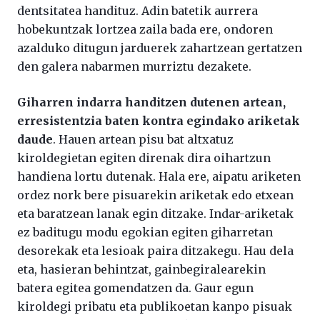
dentsitatea handituz. Adin batetik aurrera
hobekuntzak lortzea zaila bada ere, ondoren
azalduko ditugun jarduerek zahartzean gertatzen
den galera nabarmen murriztu dezakete.
Giharren indarra handitzen dutenen artean,
erresistentzia baten kontra egindako ariketak
daude
. Hauen artean pisu bat altxatuz
kiroldegietan egiten direnak dira oihartzun
handiena lortu dutenak. Hala ere, aipatu ariketen
ordez nork bere pisuarekin ariketak edo etxean
eta baratzean lanak egin ditzake. Indar-ariketak
ez baditugu modu egokian egiten giharretan
desorekak eta lesioak paira ditzakegu. Hau dela
eta, hasieran behintzat, gainbegiralearekin
batera egitea gomendatzen da. Gaur egun
kiroldegi pribatu eta publikoetan kanpo pisuak