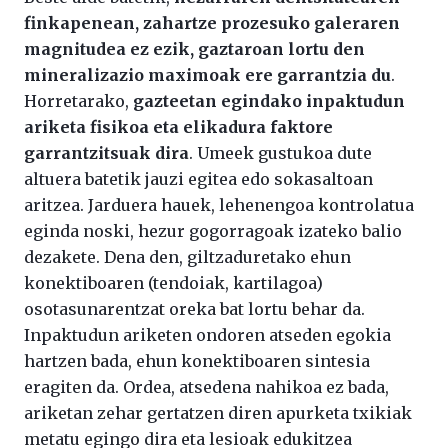
finkapenean, zahartze prozesuko galeraren
magnitudea ez ezik, gaztaroan lortu den
mineralizazio maximoak ere garrantzia du
.
Horretarako,
gazteetan egindako inpaktudun
ariketa fisikoa eta elikadura faktore
garrantzitsuak dira
. Umeek gustukoa dute
altuera batetik jauzi egitea edo sokasaltoan
aritzea. Jarduera hauek, lehenengoa kontrolatua
eginda noski, hezur gogorragoak izateko balio
dezakete. Dena den, giltzaduretako ehun
konektiboaren (tendoiak, kartilagoa)
osotasunarentzat oreka bat lortu behar da.
Inpaktudun ariketen ondoren atseden egokia
hartzen bada, ehun konektiboaren sintesia
eragiten da. Ordea, atsedena nahikoa ez bada,
ariketan zehar gertatzen diren apurketa txikiak
metatu egingo dira eta lesioak edukitzea