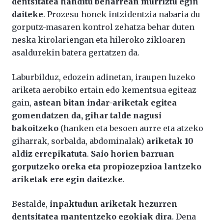
dentsitatea handitu beharrean murriztu egin
daiteke
. Prozesu honek intzidentzia nabaria du
gorputz-masaren kontrol zehatza behar duten
neska kirolariengan eta hileroko zikloaren
asaldurekin batera gertatzen da.
Laburbilduz, edozein adinetan, iraupen luzeko
ariketa aerobiko ertain edo kementsua egiteaz
gain,
astean bitan indar-ariketak egitea
gomendatzen da,
gihar talde nagusi
bakoitzeko
(hanken eta besoen aurre eta atzeko
giharrak, sorbalda, abdominalak)
ariketak 10
aldiz errepikatuta
.
Saio horien barruan
gorputzeko oreka eta propiozepzioa lantzeko
ariketak ere egin daitezke
.
Bestalde,
inpaktudun ariketak hezurren
dentsitatea mantentzeko egokiak dira
. Dena