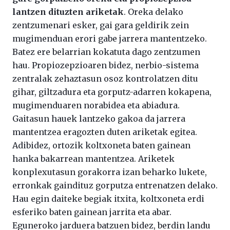
lantzen dituzten ariketak
. Oreka delako
zentzumenari esker, gai gara geldirik zein
mugimenduan erori gabe jarrera mantentzeko.
Batez ere belarrian kokatuta dago zentzumen
hau. Propiozepzioaren bidez, nerbio-sistema
zentralak zehaztasun osoz kontrolatzen ditu
gihar, giltzadura eta gorputz-adarren kokapena,
mugimenduaren norabidea eta abiadura.
Gaitasun hauek lantzeko gakoa da jarrera
mantentzea eragozten duten ariketak egitea.
Adibidez, ortozik koltxoneta baten gainean
hanka bakarrean mantentzea. Ariketek
konplexutasun gorakorra izan beharko lukete,
erronkak gaindituz gorputza entrenatzen delako.
Hau egin daiteke begiak itxita, koltxoneta erdi
esferiko baten gainean jarrita eta abar.
Eguneroko jarduera batzuen bidez, berdin landu