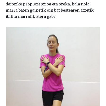
daitezke propiozepzioa eta oreka, hala nola,
marra baten gainetik oin bat bestearen atzetik
ibilita marratik atera gabe.