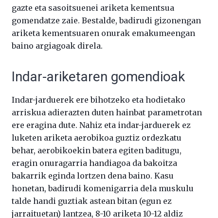
gazte eta sasoitsuenei ariketa kementsua
gomendatze zaie. Bestalde, badirudi gizonengan
ariketa kementsuaren onurak emakumeengan
baino argiagoak direla.
Indar-ariketaren gomendioak
Indar-jarduerek ere bihotzeko eta hodietako
arriskua adierazten duten hainbat parametrotan
ere eragina dute. Nahiz eta indar-jarduerek ez
luketen ariketa aerobikoa guztiz ordezkatu
behar, aerobikoekin batera egiten baditugu,
eragin onuragarria handiagoa da bakoitza
bakarrik eginda lortzen dena baino. Kasu
honetan, badirudi komenigarria dela muskulu
talde handi guztiak astean bitan (egun ez
jarraituetan) lantzea, 8-10 ariketa 10-12 aldiz