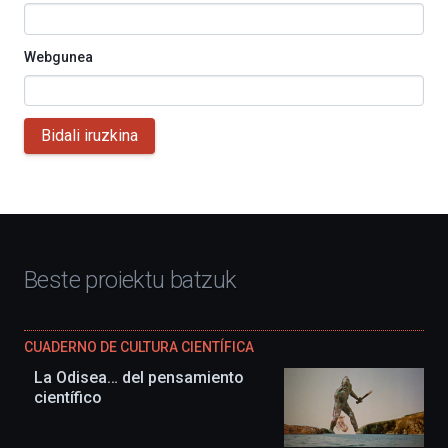
Webgunea
Bidali iruzkina
Beste proiektu batzuk
CUADERNO DE CULTURA CIENTÍFICA
La Odisea… del pensamiento
científico