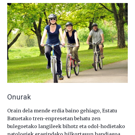
Onurak
Orain dela mende erdia baino gehiago, Estatu
Batuetako tren-enpresetan behatu zen
bulegoetako langileek bihotz eta odol-hodietako
patologiek eragindako hilkortasun handiagoa