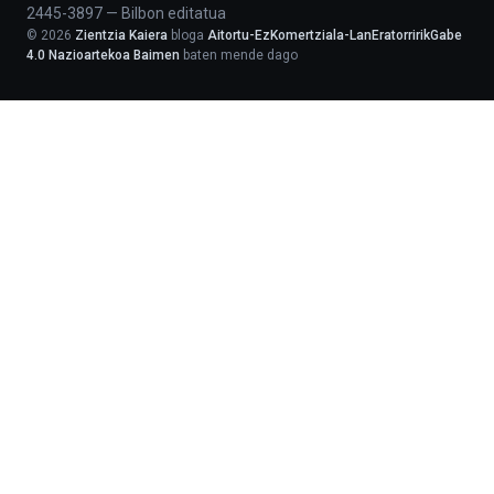
2445-3897
—
Bilbon editatua
©
2026
Zientzia Kaiera
bloga
Aitortu-EzKomertziala-LanEratorririkGabe
4.0 Nazioartekoa Baimen
baten mende dago