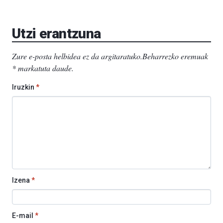
Utzi erantzuna
Zure e-posta helbidea ez da argitaratuko.
Beharrezko eremuak
*
markatuta daude
.
Iruzkin
*
Izena
*
E-mail
*