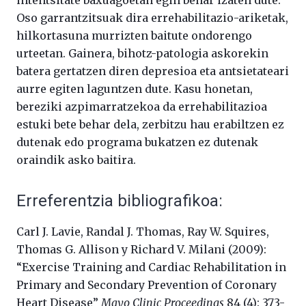
intentsitate baxuagoetan egin behar izaten dute.
Oso garrantzitsuak dira errehabilitazio-ariketak,
hilkortasuna murrizten baitute ondorengo
urteetan. Gainera, bihotz-patologia askorekin
batera gertatzen diren depresioa eta antsietateari
aurre egiten laguntzen dute. Kasu honetan,
bereziki azpimarratzekoa da errehabilitazioa
estuki bete behar dela, zerbitzu hau erabiltzen ez
dutenak edo programa bukatzen ez dutenak
oraindik asko baitira.
Erreferentzia bibliografikoa:
Carl J. Lavie, Randal J. Thomas, Ray W. Squires,
Thomas G. Allison y Richard V. Milani (2009):
“Exercise Training and Cardiac Rehabilitation in
Primary and Secondary Prevention of Coronary
Heart Disease”
Mayo Clinic Proceedings
84 (4): 373-