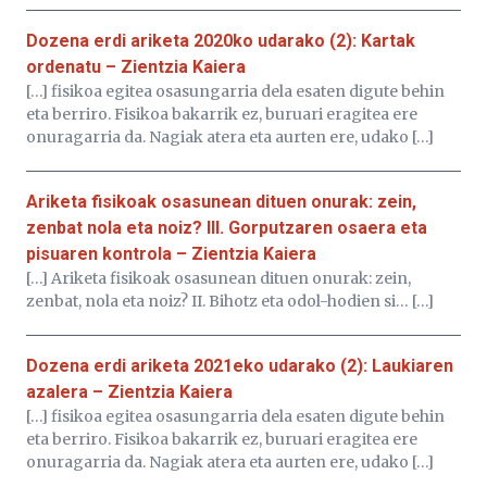
Dozena erdi ariketa 2020ko udarako (2): Kartak
ordenatu – Zientzia Kaiera
[…] fisikoa egitea osasungarria dela esaten digute behin
eta berriro. Fisikoa bakarrik ez, buruari eragitea ere
onuragarria da. Nagiak atera eta aurten ere, udako […]
Ariketa fisikoak osasunean dituen onurak: zein,
zenbat nola eta noiz? III. Gorputzaren osaera eta
pisuaren kontrola – Zientzia Kaiera
[…] Ariketa fisikoak osasunean dituen onurak: zein,
zenbat, nola eta noiz? II. Bihotz eta odol-hodien si… […]
Dozena erdi ariketa 2021eko udarako (2): Laukiaren
azalera – Zientzia Kaiera
[…] fisikoa egitea osasungarria dela esaten digute behin
eta berriro. Fisikoa bakarrik ez, buruari eragitea ere
onuragarria da. Nagiak atera eta aurten ere, udako […]