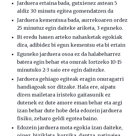
Jarduera ertaina bada, gutxienez astean 5
aldiz 30 minutu egitea gomendatzen da
Jarduera kementsua bada, aurrekoaren ordez
25 minutuz egin daiteke ariketa, 3 eguneko.
Bi eredu hauen arteko nahasketak egokiak
dira, adibidez bi egun kementsu eta bi ertain
Eguneko jarduera osoa ez da halabeharrez
batera egin behar eta onurak lortzeko 10-15
minutuko 2-3 saio ere egin daitezke.
Jarduera gehiago egiteak eragin onuragarri
handiagoak sor ditzake. Hala ere, aipatu
diren mailetara iristeko gaitasunik ez
dutenek ez dute amore eman behar eta argi
izan behar dute hobe dela edozein jarduera
fisiko, zeharo geldi egotea baino.
Edozein jarduera mota egokia izan daiteke,
oinez, bizikleta, korrika, dantza, patinajea,