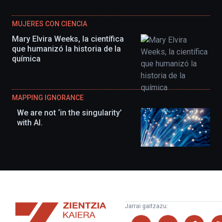
MUJERES CON CIENCIA
Mary Elvira Weeks, la científica
que humanizó la historia de la
química
MAPPING IGNORANCE
We are not ‘in the singularity’
with AI.
Zientzia
Jarrai gaitzazu:
Kaiera