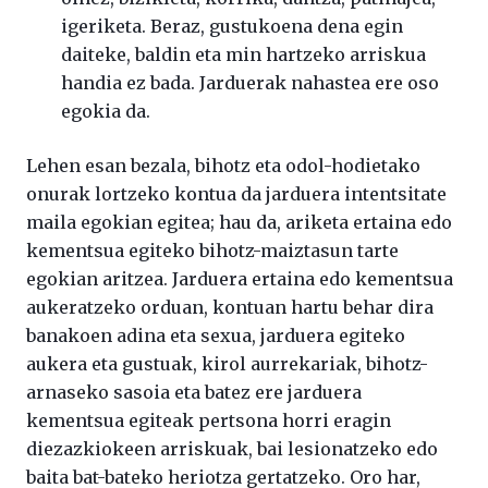
igeriketa. Beraz, gustukoena dena egin
daiteke, baldin eta min hartzeko arriskua
handia ez bada. Jarduerak nahastea ere oso
egokia da.
Lehen esan bezala, bihotz eta odol-hodietako
onurak lortzeko kontua da jarduera intentsitate
maila egokian egitea; hau da, ariketa ertaina edo
kementsua egiteko bihotz-maiztasun tarte
egokian aritzea. Jarduera ertaina edo kementsua
aukeratzeko orduan, kontuan hartu behar dira
banakoen adina eta sexua, jarduera egiteko
aukera eta gustuak, kirol aurrekariak, bihotz-
arnaseko sasoia eta batez ere jarduera
kementsua egiteak pertsona horri eragin
diezazkiokeen arriskuak, bai lesionatzeko edo
baita bat-bateko heriotza gertatzeko. Oro har,