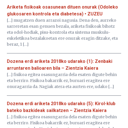
Ariketa fisikoak osasunean dituen onurak (Odoleko
glukosaren kontrola eta diabetesa) • ZUZEU
[…] mugatzen duen arrazoi nagusia. Dena den, aurreko
sarreretan esan genuen bezala, ariketa fisikoak bihotz
eta odol-hodiak, pisu-kontrola eta sistema muskulu-
eskeletikoa bezalakoetan ere onurak eragin ditzake, eta
beraz, 1 […]
Dozena erdi ariketa 2018ko udarako (1): Zenbaki
arruntaren balioaren bila – Zientzia Kaiera
[…] fisikoa egitea osasungarria dela esaten digute behin
eta berriro. Fisikoa bakarrik ez, buruari eragitea ere
onuragarria da. Nagiak atera eta aurten ere, udako […]
Dozena erdi ariketa 2018ko udarako (5): Kirol-klub
bateko bazkideak sailkatzen – Zientzia Kaiera
[…] fisikoa egitea osasungarria dela esaten digute behin
eta berriro. Fisikoa bakarrik ez, buruari eragitea ere