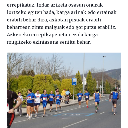
errepikatuz. Indar-ariketa osasun onurak
lortzeko egiten bada, karga arinak edo ertainak
erabili behar dira, askotan pisuak erabili
beharrean zinta malguak edo gorputza erabiliz.
Azkeneko errepikapenetan ez da karga
mugitzeko ezintasuna sentitu behar.