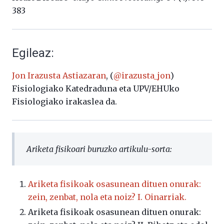
383
Egileaz:
Jon Irazusta Astiazaran
, (
@irazusta_jon
)
Fisiologiako Katedraduna eta UPV/EHUko
Fisiologiako irakaslea da.
Ariketa fisikoari buruzko artikulu-sorta:
Ariketa fisikoak osasunean dituen onurak:
zein, zenbat, nola eta noiz? I. Oinarriak.
Ariketa fisikoak osasunean dituen onurak: