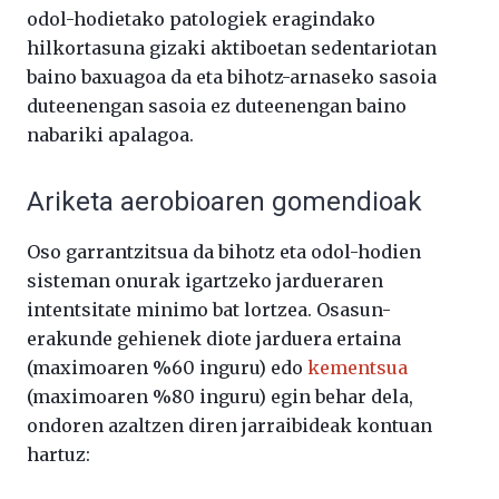
odol-hodietako patologiek eragindako
hilkortasuna gizaki aktiboetan sedentariotan
baino baxuagoa da eta bihotz-arnaseko sasoia
duteenengan sasoia ez duteenengan baino
nabariki apalagoa.
Ariketa aerobioaren gomendioak
Oso garrantzitsua da bihotz eta odol-hodien
sisteman onurak igartzeko jardueraren
intentsitate minimo bat lortzea. Osasun-
erakunde gehienek diote jarduera ertaina
(maximoaren %60 inguru) edo
kementsua
(maximoaren %80 inguru) egin behar dela,
ondoren azaltzen diren jarraibideak kontuan
hartuz: