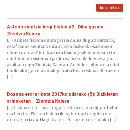
Eman iritzia
Asteon zientzia begi-bistan #2 | Dibulgazioa |
Zientzia Kaiera
[…] Ariketa fisikoa onuragarria da. Ez dugu zalatzarik,
ezta? Baina zeintzuk dira ariketa fisikoak osasunean
dituen onurak? Jon Irazusta fisiologoak bihotzean eta
odol-hodien sisteman jardurea fisikoak duen eragina
azaltzen digu Zientzia Kaieran. Adibidez, bihotz eta odol-
hodietako gaixotasunak pairatzeko arriskua adierazten
[…]
Dozena erdi ariketa 2017ko udarako (5): Bizikletan
arineketan – Zientzia Kaiera
[…] fisikoa egitea osasungarria dela esaten digute behin
eta berriro. Fisikoa bakarrik ez, buruari eragitea ere
onuragarria da. Nagiak atera eta aurten ere, udako […]