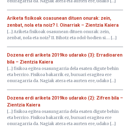
onuragarria da. Nagiak atera eta aurten ere, udako […]
Ariketa fisikoak osasunean dituen onurak: zein,
zenbat, nola eta noiz? I. Oinarriak – Zientzia Kaiera
[…] Ariketa fisikoak osasunean dituen onurak: zein,
zenbat, nola eta noiz? II. Bihotz eta odol-hodien si…. […]
Dozena erdi ariketa 2019ko udarako (3): Erradioaren
bila – Zientzia Kaiera
[…] fisikoa egitea osasungarria dela esaten digute behin
eta berriro. Fisikoa bakarrik ez, buruari eragitea ere
onuragarria da. Nagiak atera eta aurten ere, udako […]
Dozena erdi ariketa 2019ko udarako (2): Zifren bila –
Zientzia Kaiera
[…] fisikoa egitea osasungarria dela esaten digute behin
eta berriro. Fisikoa bakarrik ez, buruari eragitea ere
onuragarria da. Nagiak atera eta aurten ere, udako […]