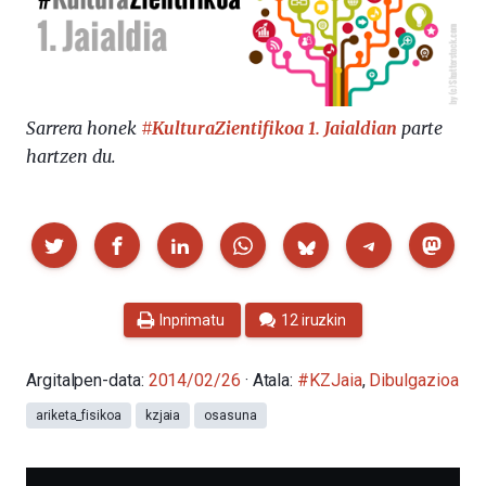
Sarrera honek
#KulturaZientifikoa 1. Jaialdian
parte
hartzen du.
Partekatu
Inprimatu
12 iruzkin
Argitalpen-data:
2014/02/26
· Atala:
#KZJaia
,
Dibulgazioa
ariketa_fisikoa
kzjaia
osasuna