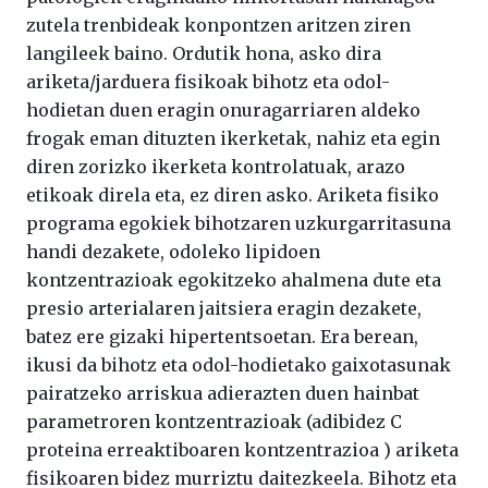
zutela trenbideak konpontzen aritzen ziren
langileek baino. Ordutik hona, asko dira
ariketa/jarduera fisikoak bihotz eta odol-
hodietan duen eragin onuragarriaren aldeko
frogak eman dituzten ikerketak, nahiz eta egin
diren zorizko ikerketa kontrolatuak, arazo
etikoak direla eta, ez diren asko. Ariketa fisiko
programa egokiek bihotzaren uzkurgarritasuna
handi dezakete, odoleko lipidoen
kontzentrazioak egokitzeko ahalmena dute eta
presio arterialaren jaitsiera eragin dezakete,
batez ere gizaki hipertentsoetan. Era berean,
ikusi da bihotz eta odol-hodietako gaixotasunak
pairatzeko arriskua adierazten duen hainbat
parametroren kontzentrazioak (adibidez C
proteina erreaktiboaren kontzentrazioa ) ariketa
fisikoaren bidez murriztu daitezkeela. Bihotz eta