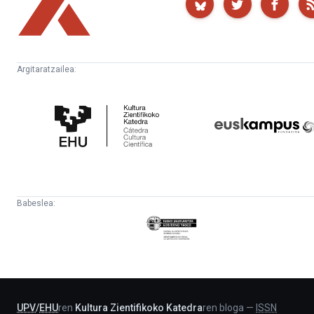
Argitaratzailea:
Kultura
Euskampus
Zientifikoko
Fundazioa
Katedra
Babeslea:
Eusko
Jaurlaritza
-
Lehendakaritza
UPV
/
EHU
ren
Kultura Zientifikoko Katedra
ren bloga
—
ISSN