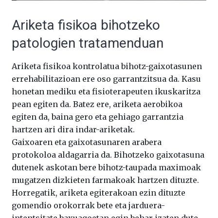
Ariketa fisikoa bihotzeko
patologien tratamenduan
Ariketa fisikoa kontrolatua bihotz-gaixotasunen
errehabilitazioan ere oso garrantzitsua da. Kasu
honetan mediku eta fisioterapeuten ikuskaritza
pean egiten da. Batez ere, ariketa aerobikoa
egiten da, baina gero eta gehiago garrantzia
hartzen ari dira indar-ariketak.
Gaixoaren eta gaixotasunaren arabera
protokoloa aldagarria da. Bihotzeko gaixotasuna
dutenek askotan bere bihotz-taupada maximoak
mugatzen dizkieten farmakoak hartzen dituzte.
Horregatik, ariketa egiterakoan ezin dituzte
gomendio orokorrak bete eta jarduera-