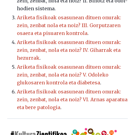
zein, zenbat, nola eta noiz? II. Bihotz eta odol-
hodien sistema.
Ariketa fisikoak osasunean dituen onurak:
zein, zenbat nola eta noiz? III. Gorputzaren
osaera eta pisuaren kontrola
.
Ariketa fisikoak osasunean dituen onurak:
zein, zenbat, nola eta noiz? IV. Giharrak eta
hezurrak
.
Ariketa fisikoak osasunean dituen onurak:
zein, zenbat, nola eta noiz? V. Odoleko
glukosaren kontrola eta diabetesa
.
Ariketa fisikoak osasunean dituen onurak:
zein, zenbat, nola eta noiz? VI. Arnas aparatua
eta bere patologia
.