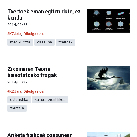
Txertoek eman egiten dute, ez
kendu
2014/05/28
,
#KZJaia
Dibulgazioa
medikuntza
osasuna
txertoak
Zikoinaren Teoria
baieztatzeko frogak
2014/05/27
,
#KZJaia
Dibulgazioa
estatistika
kultura_zientifikoa
zientzia
Ariketa fisikoak osasunean