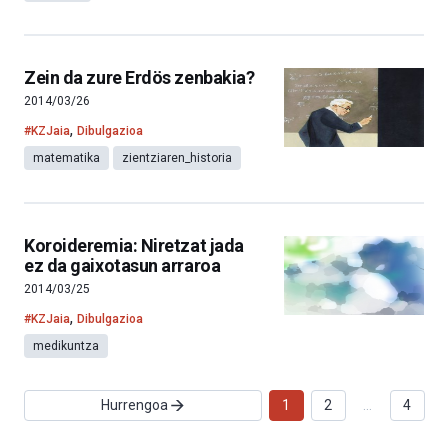
Zein da zure Erdös zenbakia?
2014/03/26
,
#KZJaia
Dibulgazioa
matematika
zientziaren_historia
Koroideremia: Niretzat jada
ez da gaixotasun arraroa
2014/03/25
,
#KZJaia
Dibulgazioa
medikuntza
Hurrengoa
1
2
…
4