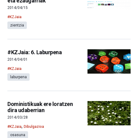
eta ezaugarriak
2014/04/15
#KZJaia
zientzia
#KZJaia: 6. Laburpena
2014/04/01
#KZJaia
laburpena
Doministikuak ere loratzen
dira udaberrian
2014/03/28
,
#KZJaia
Dibulgazioa
osasuna