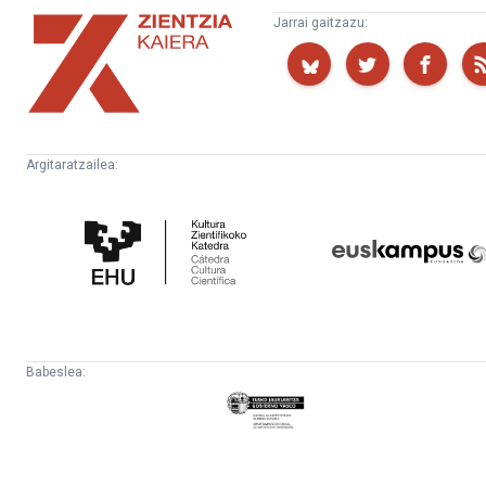
Zientzia
Jarrai gaitzazu:
Kaiera
Argitaratzailea:
Kultura
Euskampus
Zientifikoko
Fundazioa
Katedra
Babeslea:
Eusko
Jaurlaritza
-
Lehendakaritza