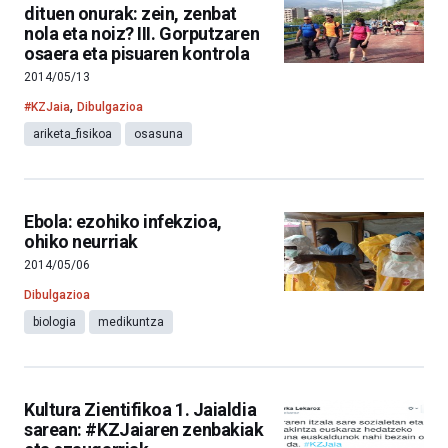
dituen onurak: zein, zenbat
nola eta noiz? III. Gorputzaren
osaera eta pisuaren kontrola
2014/05/13
,
#KZJaia
Dibulgazioa
ariketa_fisikoa
osasuna
Ebola: ezohiko infekzioa,
ohiko neurriak
2014/05/06
Dibulgazioa
biologia
medikuntza
Kultura Zientifikoa 1. Jaialdia
sarean: #KZJaiaren zenbakiak