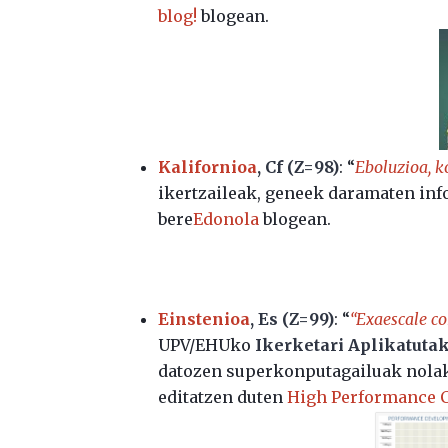
blog!
blogean.
Kalifornioa
, Cf (Z=98)
: “
Eboluzioa, k
ikertzaileak, geneek daramaten inf
bere
Edonola
blogean.
Einstenioa
, Es (Z=99)
: “
“Exaescale c
UPV/EHUko
Ikerketari Aplikatuta
datozen superkonputagailuak nolak
editatzen duten
High Performance 