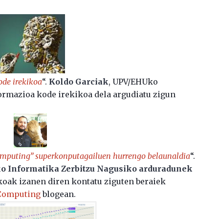
ode irekikoa
“.
Koldo Garciak
, UPV/EHUko
ormazioa kode irekikoa dela argudiatu zigun
omputing” superkonputagailuen hurrengo belaunaldia
“.
ko Informatika Zerbitzu Nagusiko arduradunek
oak izanen diren kontatu ziguten beraiek
Computing
blogean.