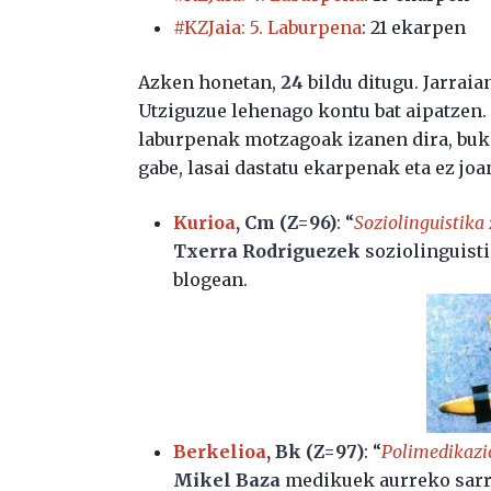
#KZJaia: 5. Laburpena
: 21 ekarpen
Azken honetan,
24
bildu ditugu. Jarrai
Utziguzue lehenago kontu bat aipatzen.
laburpenak motzagoak izanen dira, buka
gabe, lasai dastatu ekarpenak eta ez jo
Kurioa
, Cm (Z=96)
: “
Soziolinguistika 
Txerra Rodriguezek
soziolinguist
blogean.
Berkelioa
, Bk (Z=97)
: “
Polimedikazio
Mikel Baza
medikuek aurreko sarre