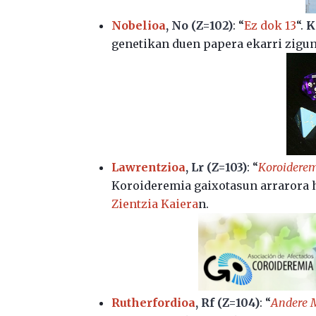
Nobelioa
, No (Z=102)
: “
Ez dok 13
“.
K
genetikan duen papera ekarri zigun
Lawrentzioa
, Lr (Z=103)
: “
Koroiderem
Koroideremia gaixotasun arrarora 
Zientzia Kaiera
n.
Rutherfordioa
, Rf (Z=104)
: “
Andere M