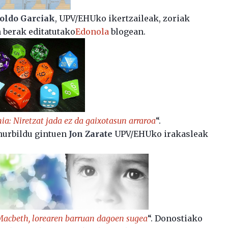
oldo Garciak
, UPV/EHUko ikertzaileak, zoriak
 berak editatutako
Edonola
blogean.
ia: Niretzat jada ez da gaixotasun arraroa
“.
hurbildu gintuen
Jon Zarate
UPV/EHUko irakasleak
acbeth, lorearen barruan dagoen sugea
“. Donostiako