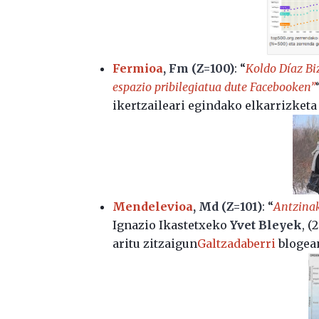
Fermioa
, Fm (Z=100)
: “
Koldo Díaz Bi
espazio pribilegiatua dute Facebooken”
ikertzaileari egindako elkarrizketa
Mendelevioa
, Md (Z=101)
: “
Antzinak
Ignazio Ikastetxeko
Yvet Bleyek
, (
aritu zitzaigun
Galtzadaberri
blogea