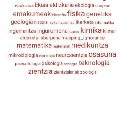
Ekaia aldizkaria
ekologia
eboluzioa
elikagaiak
fisika
emakumeak
genetika
filosofia
geologia
ikerketa
historia
informatika
hizkuntzalaritza
kimika
ingurumena
ingeniaritza
klima-
itsasoa
aldaketa
laburpena
mapping_ignorance
medikuntza
matematika
materialak
osasuna
neurozientzia
mikrobiologia
neurologia
teknologia
psikologia
paleontologia
soziologia
zientzia
zientzialariak
zoologia