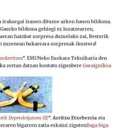
an irakurgai izanen dituzue azken hauen bilduma.
 Gaurko bilduma gehiegi ez luzatzearren,
eran hainbat sorpresa duzuelako zai, Besterik
an zuzenean bukaerara sorpresak ikustera!
zedarritzea
“. EMUNeko Euskara Teknikaria den
ika zertan datzan kontatu zigunbere
Garaigoikoa
tik Depreskripziora (II)
“.
Arritxu Etxeberria
eta
raren bigarren zatia eskaini ziguten
Baga biga