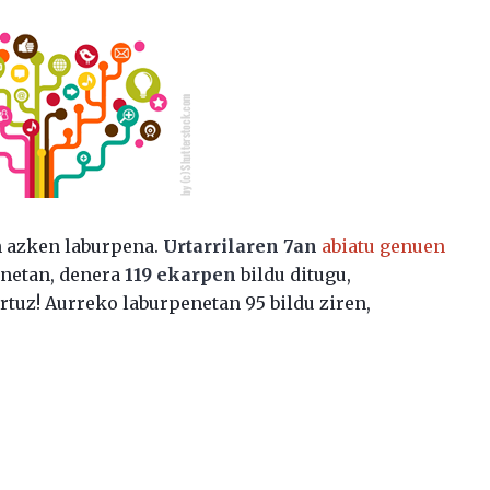
n azken laburpena.
Urtarrilaren 7an
abiatu genuen
honetan, denera
119 ekarpen
bildu ditugu,
tuz! Aurreko laburpenetan 95 bildu ziren,