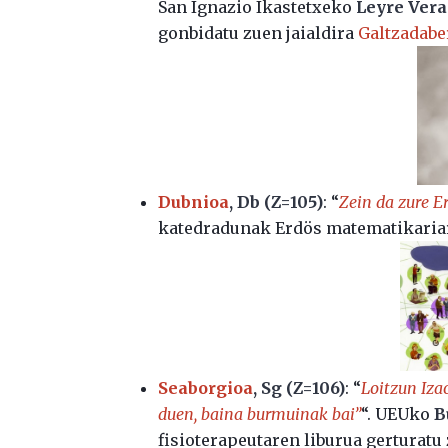
San Ignazio Ikastetxeko
Leyre Ver
gonbidatu zuen jaialdira
Galtzadabe
Dubnioa
, Db (Z=105)
: “
Zein da zure E
katedradunak Erdös matematikariar
Seaborgioa
, Sg (Z=106)
: “
Loitzun Iza
duen, baina burmuinak bai”
“. UEUko
B
fisioterapeutaren liburua gerturatu