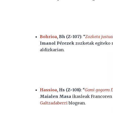
Bohrioa
, Bh (Z=107)
: “
Zozketa justua
Imanol Pérezek
zozketak egiteko 
aldizkarian.
Hassioa
, Hs (Z=108)
: “
Garai gogorra 
Maialen Masa
ikasleak Francoren 
Galtzadaberri
blogean.