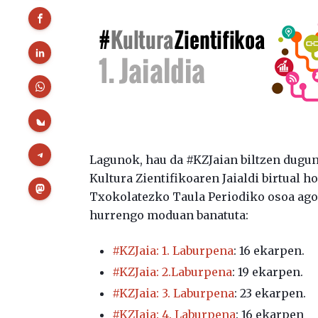
Lagunok, hau da #KZJaian biltzen dugu
Kultura Zientifikoaren Jaialdi birtual 
Txokolatezko Taula Periodiko osoa agor
hurrengo moduan banatuta:
#KZJaia: 1. Laburpena
: 16 ekarpen.
#
KZJaia: 2.Laburpena
: 19 ekarpen.
#KZJaia: 3. Laburpena
: 23 ekarpen.
#KZJaia: 4. Laburpena
: 16 ekarpen