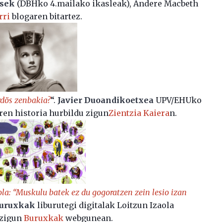
asek
(DBHko 4.mailako ikasleak), Andere Macbeth
rri
blogaren bitartez.
rdös zenbakia?
“.
Javier Duoandikoetxea
UPV/EHUko
en historia hurbildu zigun
Zientzia Kaiera
n.
ola: “Muskulu batek ez du gogoratzen zein lesio izan
uruxkak
liburutegi digitalak Loitzun Izaola
 zigun
Buruxkak
webgunean.