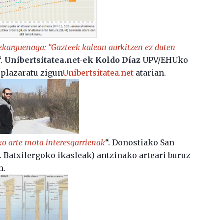
zkarguenaga: “Gazteek kalean aurkitzen ez duten
“.
Unibertsitatea.net-ek Koldo Díaz
UPV/EHUko
 plazaratu zigun
Unibertsitatea.net
atarian.
o arte mota interesgarrienak
“. Donostiako San
2. Batxilergoko ikasleak) antzinako arteari buruz
n.