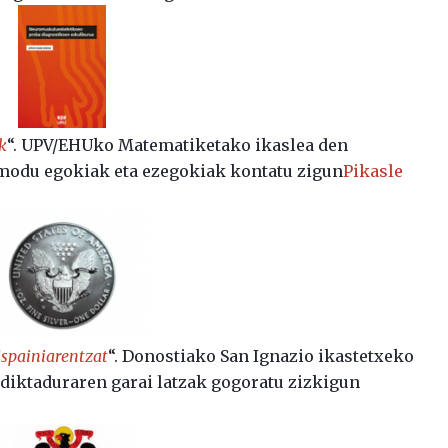
k
“. UPV/EHUko Matematiketako ikaslea den
modu egokiak eta ezegokiak kontatu zigun
Pikasle
Espainiarentzat
“. Donostiako San Ignazio ikastetxeko
diktaduraren garai latzak gogoratu zizkigun