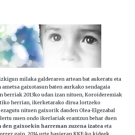
izkigun milaka galderaren artean bat aukeratu eta
on ametsa gaixotasun baten aurkako sendagaia
n berriak 2013ko udan izan nituen, Koroideremiak
tiko herrian, ikerketarako dirua lortzeko
n ezagutu nituen gaixorik dauden Olea-Elgezabal
lertu nuen ondo ikerlariak erantzun behar duen
ua den gaixoekin harreman zuzena izatea
eta
orrez gain, 2014 urte hasieran KKE-ko kideek