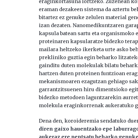
eraginkortasuna lortzeko. Zuzenean kor
eraman dezakeen sistema da aztertu beh
bitartez ez genuke zelulen material gen
izan dezaten. Nanomedikuntzaren garap
kapsula batean sartu eta organismoko e
proteinaren kapsularatze bidezko tera
mailara heltzeko ikerketa urte asko beh
prekliniko guztia egin beharko litzate
gainditu duten molekulak bilatu behark
hartzen duten proteinen funtzioan era
mekanismoaren ezagutzan gehiago sako
garrantzitsuenen hiru dimentsioko egi
bidezko metodoen laguntzarekin aurreti
molekula eraginkorrenak aukeratuko g
Dena den, koroideremia sendatuko due
diren gaixo hauentzako epe laburrago
aukeraz ere pentsatu beharko genuk