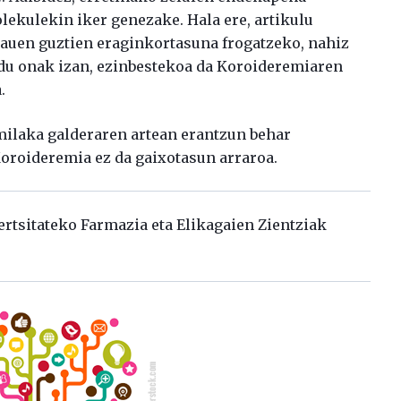
lekulekin iker genezake. Hala ere, artikulu
hauen guztien eraginkortasuna frogatzeko, nahiz
edu onak izan, ezinbestekoa da Koroideremiaren
.
milaka galderaren artean erantzun behar
Koroideremia ez da gaixotasun arraroa.
ertsitateko Farmazia eta Elikagaien Zientziak