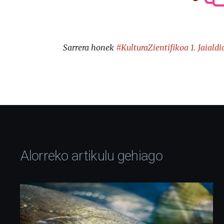
Sarrera honek
#KulturaZientifikoa 1. Jaialdi
Alorreko artikulu gehiago