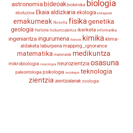
biologia
astronomia
bideoak
biokimika
Ekaia aldizkaria
ekologia
eboluzioa
elikagaiak
fisika
emakumeak
genetika
filosofia
geologia
ikerketa
historia
informatika
hizkuntzalaritza
kimika
ingurumena
ingeniaritza
klima-
itsasoa
aldaketa
laburpena
mapping_ignorance
medikuntza
matematika
materialak
osasuna
neurozientzia
mikrobiologia
neurologia
teknologia
psikologia
paleontologia
soziologia
zientzia
zientzialariak
zoologia