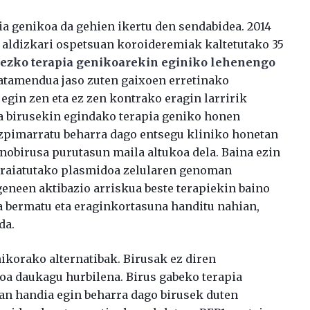
a genikoa da gehien ikertu den sendabidea. 2014
t aldizkari ospetsuan koroideremiak kaltetutako 35
dezko terapia genikoarekin eginiko lehenengo
ratamendua jaso zuten gaixoen erretinako
 egin zen eta ez zen kontrako eragin larririk
da birusekin egindako terapia geniko honen
Azpimarratu beharra dago entsegu kliniko honetan
nobirusa purutasun maila altukoa dela. Baina ezin
rraiatutako plasmidoa zelularen genoman
ogeneen aktibazio arriskua beste terapiekin baino
na bermatu eta eraginkortasuna handitu nahian,
da.
ikorako alternatibak. Birusak ez diren
koa daukagu hurbilena. Birus gabeko terapia
an handia egin beharra dago birusek duten