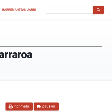
Bilatu
HARREMANETAN JARRI
arraroa
Inprimatu
2 iruzkin