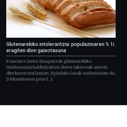
Glutenarekiko intolerantzia: populazioaren % 1i
eragiten dion gaixotasuna
Francisco Javier Eizaguirrek glutenarekiko
intolerantzia baldintzatzen duten faktoreak aztertu
ditu haren tesi lanean. Egindako lanak ondorioztatu du,
D bitaminaren gene […]