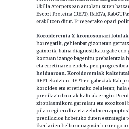
Ubilla Aterpetxean antolatu zuten batz
Escort Proteina (REP1), Rab27a, RabGTP
erabiltzen ditut. Erregeetako opari polit
Koroideremia X kromosomari lotutako
horregatik, gehienbat gizonetan gertatz
gaixorik, baina diagnostikatu gabe edo
kontuan izango bagenitu prebalentzia h
eta erretinaren endekapen progresiboa 
helduaroan
.
Koroideremiak kaltetuta
REP1 ekoizten. REP1-en gabeziak Rab pr
koroides eta erretinako zeluletan; hala
prenilazio baxuak kalteak eragin. Preni
zitoplasmikora garraiatu eta exozitosi 
pilatu egiten dira eta zelularen apoptos
prenilazioa hobetuko duten estrategia 
ikerlarien helburu nagusia hurrengo ur