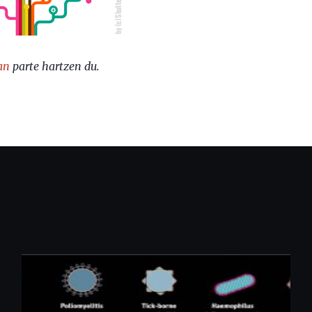
an
parte hartzen du.