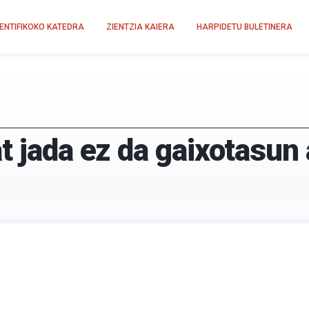
IENTIFIKOKO KATEDRA
ZIENTZIA KAIERA
HARPIDETU BULETINERA
t jada ez da gaixotasun 