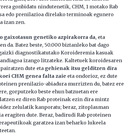
arrera gonbidatu nindutenetik, CHM, 1 motako Rab
asa edo prenilazioa direlako terminoak egunero
a izan zen.
 gaixotasun genetiko azpirakorra da
, eta
en da. Batez beste, 50.000 biztanleko bat dago
 gaizki diagnostikatutako Koroideremia kasuak
andiagoa izango litzateke. Kaltetuek koroidesaren
pairatzen dute eta
gehienak itsu gelditzen dira
koei CHM genea falta zaie
eta ondorioz, ez dute
oteinen prenilazio-abiadura murrizten du, batez ere
 ere, gorputzeko beste ehun batzuetan ere
latzen ez diren Rab proteinak ezin dira mintz
bidez zelulatik kanporatu; beraz, zitoplasman
ia eragiten dute. Beraz, badirudi Rab proteinen
terapeutikoak garatzea izan beharko lukeela
teetan.