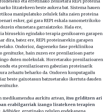
oideseko eta erretinako zeluletara REP1 proteina
arko litzatekeen beste aukera bat. Sistema hauen
etikoa manipulatuko zelulek falta zaien proteina
enari esker, gai gara REP1 eskala nanometrikoko
dozein ehunetara garraiatzeko. Hala ere,
pia birusekin egindako terapia genikoaren garapen
ar dira, batez ere, REP1 proteinarekin garapen
keelako. Ondorioz, dagoeneko fase preklinikoa
o genituzke, hain zuzen ere prenilazioan parte
gingo duten molekulak. Horretarako prenilazioaren
ndu eta prenilazioaren gabezian proteinarik
tura zehaztu beharko da. Ondoren konputagailu
az beste gaixotasun batzuetarako ikertuta dauden
enituzke.
n medikamendua aurkitu artean,
itsu gelditzen ari
an erabilgarriak izango liratekeen terapien
e
. Adibidez, erretinako zelulen endekapena