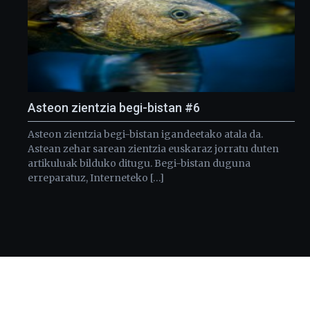
Asteon zientzia begi-bistan #6
Asteon zientzia begi-bistan igandeetako atala da.
Astean zehar sarean zientzia euskaraz jorratu duten
artikuluak bilduko ditugu. Begi-bistan duguna
erreparatuz, Interneteko […]