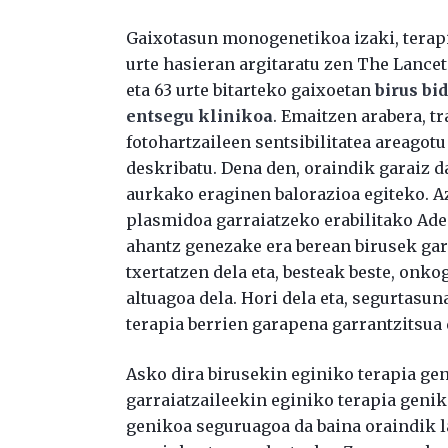
Gaixotasun monogenetikoa izaki, terapi
urte hasieran argitaratu zen The Lance
eta 63 urte bitarteko gaixoetan
birus bi
entsegu klinikoa
. Emaitzen arabera, t
fotohartzaileen sentsibilitatea areagotu
deskribatu. Dena den, oraindik garaiz 
aurkako eraginen balorazioa egiteko. 
plasmidoa garraiatzeko erabilitako Ade
ahantz genezake era berean birusek ga
txertatzen dela eta, besteak beste, onk
altuagoa dela. Hori dela eta, segurtasu
terapia berrien garapena garrantzitsua 
Asko dira birusekin eginiko terapia gen
garraiatzaileekin eginiko terapia geni
genikoa seguruagoa da baina oraindik l