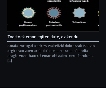
Txertoek eman egiten dute, ez kendu
Amaia Portugal Andrew Wakefield doktoreak 1998an
argitaratu zuen artikulu batek aztoramen handia
eragin zuen, haurrei eman ohi zaien txerto hirukoitz
[…]