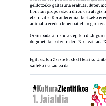
geldotzeko gaitasuna erakutsi duten mo
honetan proposatzen diren estrategia 
eta in vitro Koroideremia ikertzeko er
animalia eredua lehenbailehen garatzea
Orain badakit naturak egiten dizkigun 
dugunetako bat zein den. Niretzat jada 
Egileaz: Jon Zarate Euskal Herriko Unib
saileko irakaslea da.