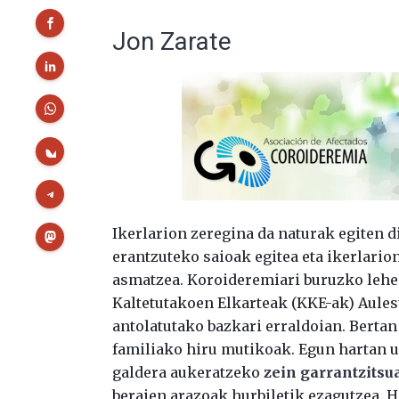
Jon Zarate
Ikerlarion zeregina da naturak egiten d
erantzuteko saioak egitea eta ikerlari
asmatzea. Koroideremiari buruzko lehe
Kaltetutakoen Elkarteak (KKE-ak) Aules
antolatutako bazkari erraldoian. Berta
familiako hiru mutikoak. Egun hartan u
galdera aukeratzeko
zein garrantzits
beraien arazoak hurbiletik ezagutzea. H