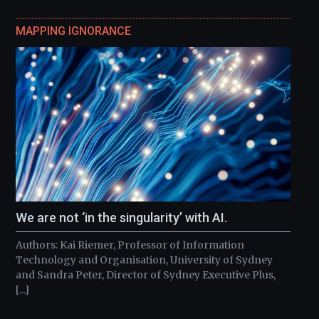
MAPPING IGNORANCE
We are not ‘in the singularity’ with AI.
Authors: Kai Riemer, Professor of Information
Technology and Organisation, University of Sydney
and Sandra Peter, Director of Sydney Executive Plus,
[...]