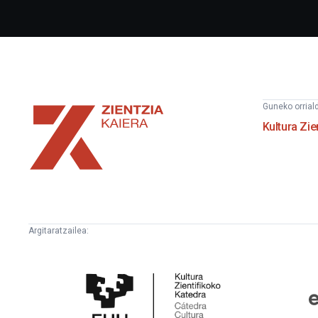
Zientzia
Guneko orrial
Kaiera
Kultura Zie
Argitaratzailea:
Kultura
E
Zientifikoko
F
Katedra