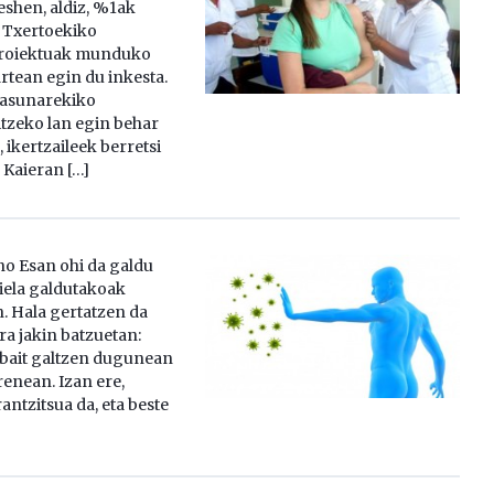
eshen, aldiz, %1ak
 Txertoekiko
Proiektuak munduko
rtean egin du inkesta.
tasunarekiko
itzeko lan egin behar
ikertzaileek berretsi
 Kaieran […]
o Esan ohi da galdu
kiela galdutakoak
n. Hala gertatzen da
ra jakin batzuetan:
bait galtzen dugunean
renean. Izan ere,
ntzitsua da, eta beste