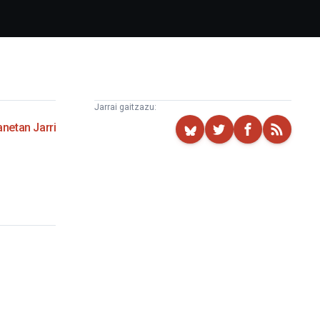
Jarrai gaitzazu:
netan Jarri