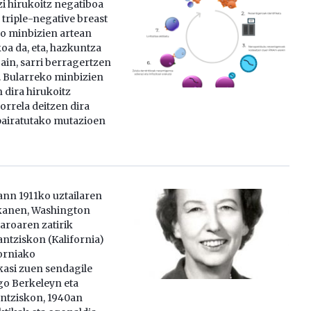
i hirukoitz negatiboa
 triple-negative breast
o minbizien artean
oa da, eta, hazkuntza
ain, sarri berragertzen
. Bularreko minbizien
 dira hirukoitz
orrela deitzen dira
pairatutako mutazioen
nn 1911ko uztailaren
okanen, Washington
aroaren zatirik
ntziskon (Kalifornia)
forniako
kasi zuen sendagile
go Berkeleyn eta
ntziskon, 1940an