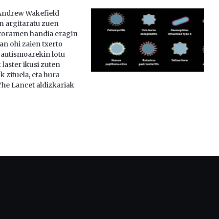
Andrew Wakefield
n argitaratu zuen
ztoramen handia eragin
an ohi zaien txerto
 autismoarekin lotu
 laster ikusi zuten
k zituela, eta hura
The Lancet aldizkariak