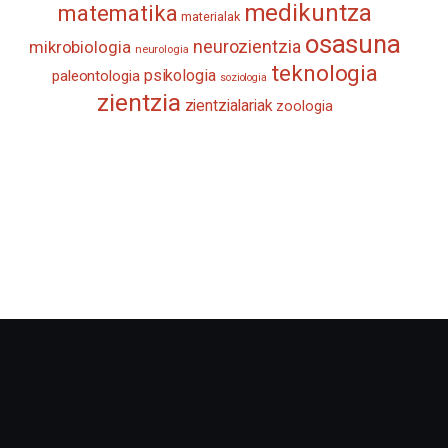
medikuntza
matematika
materialak
osasuna
neurozientzia
mikrobiologia
neurologia
teknologia
psikologia
paleontologia
soziologia
zientzia
zientzialariak
zoologia