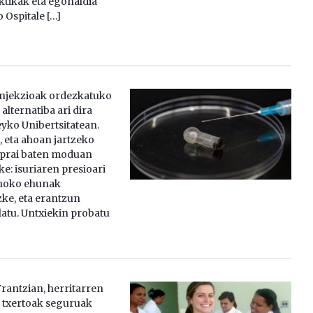
ktikak eta egonaldia
 Ospitale […]
Injekzioak ordezkatuko
alternatiba ari dira
yko Unibertsitatean.
, eta ahoan jartzeko
Esprai baten moduan
e: isuriaren presioari
ahoko ehunak
zke, eta erantzun
atu. Untxiekin probatu
rantzian, herritarren
 txertoak seguruak