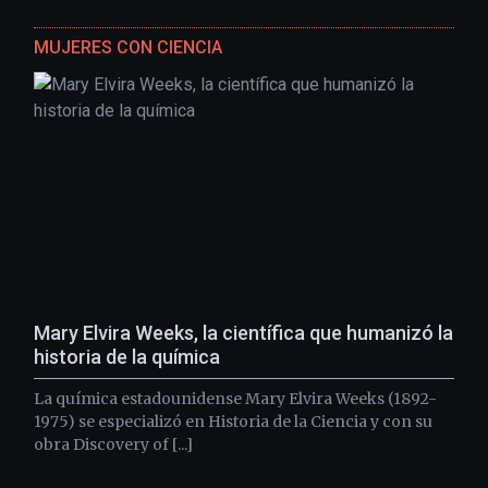
MUJERES CON CIENCIA
Mary Elvira Weeks, la científica que humanizó la
historia de la química
La química estadounidense Mary Elvira Weeks (1892-
1975) se especializó en Historia de la Ciencia y con su
obra Discovery of [...]