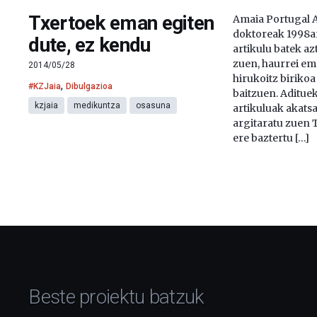
Txertoek eman egiten
Amaia Portugal 
doktoreak 1998a
dute, ez kendu
artikulu batek a
zuen, haurrei em
2014/05/28
hirukoitz birikoa
,
#KZJaia
Dibulgazioa
baitzuen. Adituek
kzjaia
medikuntza
osasuna
artikuluak akatsa
argitaratu zuen 
ere baztertu […]
Beste proiektu batzuk