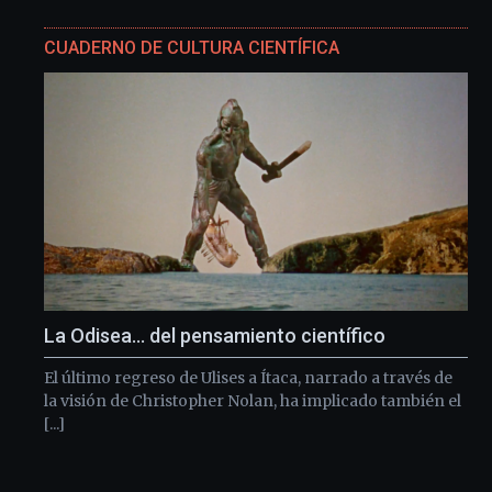
CUADERNO DE CULTURA CIENTÍFICA
La Odisea… del pensamiento científico
El último regreso de Ulises a Ítaca, narrado a través de
la visión de Christopher Nolan, ha implicado también el
[...]