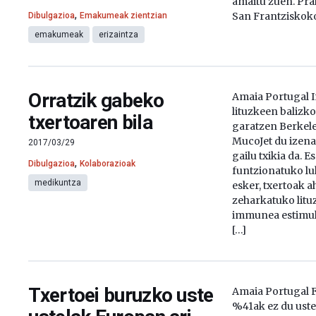
amaitu zuen. Pra
,
San Frantziskoko
Dibulgazioa
Emakumeak zientzian
emakumeak
erizaintza
Orratzik gabeko
Amaia Portugal 
lituzkeen balizko 
txertoaren bila
garatzen Berkele
MucoJet du izena
2017/03/29
gailu txikia da. 
,
Dibulgazioa
Kolaborazioak
funtzionatuko luk
medikuntza
esker, txertoak 
zeharkatuko litu
immunea estimul
[…]
Txertoei buruzko uste
Amaia Portugal F
%41ak ez du uste