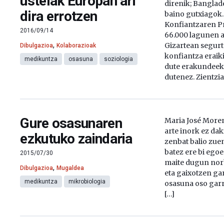
ustelak Europan ari
direnik; Banglad
dira errotzen
baino gutxiagok.
Konfiantzaren 
2016/09/14
66.000 lagunen a
,
Gizartean segur
Dibulgazioa
Kolaborazioak
konfiantza eraik
medikuntza
osasuna
soziologia
dute erakundeek, 
dutenez. Zientzia
Gure osasunaren
Maria José Moren
arte inork ez da
ezkutuko zaindaria
zenbat balio zue
batez ere bi egoe
2015/07/30
maite dugun nor
,
Dibulgazioa
Mugaldea
eta gaixotzen ga
medikuntza
mikrobiologia
osasuna oso garra
[…]