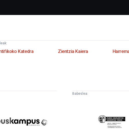
deak:
ntifikoko Katedra
Zientzia Kaiera
Harrema
Babeslea:
uskampus
Eusko
undazioa
Jaurlaritza
-
Lehendakaritza