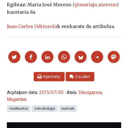
Egileaz:
Maria José Moreno
(
@mariajo_moreno
)
kazetaria da.
Juan Carlos Odriozola
k euskaratu du artikulua.
Partekatu
Inprimatu
2 iruzkin
Argitalpen-data:
2015/07/30
· Atala:
Dibulgazioa
,
Mugaldea
medikuntza
mikrobiologia
txertoak