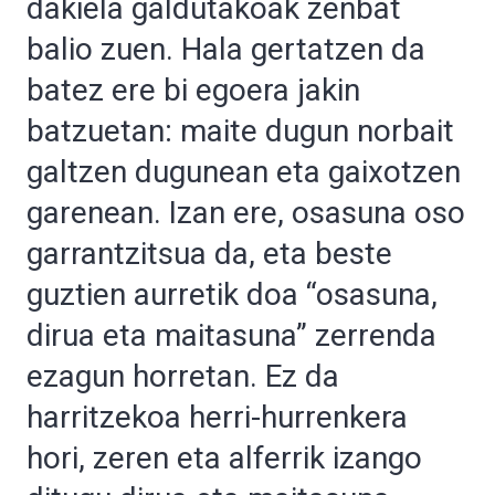
dakiela galdutakoak zenbat
balio zuen. Hala gertatzen da
batez ere bi egoera jakin
batzuetan: maite dugun norbait
galtzen dugunean eta gaixotzen
garenean. Izan ere, osasuna oso
garrantzitsua da, eta beste
guztien aurretik doa “osasuna,
dirua eta maitasuna” zerrenda
ezagun horretan. Ez da
harritzekoa herri-hurrenkera
hori, zeren eta alferrik izango