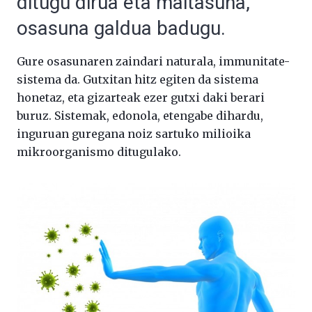
ditugu dirua eta maitasuna,
osasuna galdua badugu.
Gure osasunaren zaindari naturala, immunitate-
sistema da. Gutxitan hitz egiten da sistema
honetaz, eta gizarteak ezer gutxi daki berari
buruz. Sistemak, edonola, etengabe dihardu,
inguruan guregana noiz sartuko milioika
mikroorganismo ditugulako.