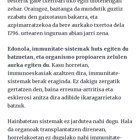
besterik gabe txertoari uko egin diotenengan
zehar. Oraingoz, baztanga da mundutik guztiz
ezabatu den gaixotasun bakarra, eta
azpimarratzekoa da bere aurkako txertoa dela
1796. urtearen inguruan abian jarri zena.
Edonola, immunitate-sistemak huts egiten du
batzuetan, eta organismo propioaren zelulen
aurka egiten du
. Kasu horretan,
immunoeskasiak azaltzen dira, immunitate-
sistemak berak eraginda. Ez dakigu zergatik
gertatzen den, baina erreuma-artritisa eta
esklerosi anitza dira adibide ikaragarrietako
batzuk.
Hainbatetan sistemak ez jardutea nahi dugu. Hala
da organoak transplantatzen direnean,
horrelakoetan ez dugulako nahi immunitate-