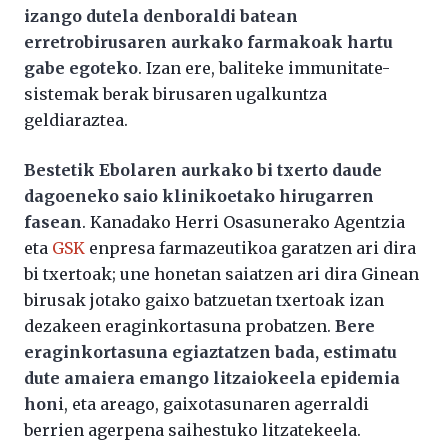
izango dutela denboraldi batean
erretrobirusaren aurkako farmakoak hartu
gabe egoteko
. Izan ere, baliteke immunitate-
sistemak berak birusaren ugalkuntza
geldiaraztea.
Bestetik Ebolaren aurkako bi txerto daude
dagoeneko saio klinikoetako hirugarren
fasean
. Kanadako Herri Osasunerako Agentzia
eta
GSK
enpresa farmazeutikoa garatzen ari dira
bi txertoak; une honetan saiatzen ari dira Ginean
birusak jotako gaixo batzuetan txertoak izan
dezakeen eraginkortasuna probatzen.
Bere
eraginkortasuna egiaztatzen bada, estimatu
dute amaiera emango litzaiokeela epidemia
hon
i, eta areago, gaixotasunaren agerraldi
berrien agerpena saihestuko litzatekeela.