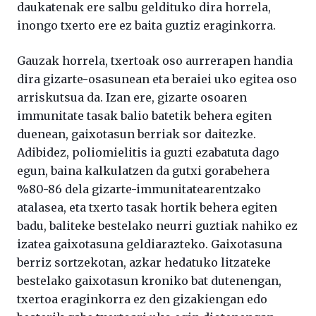
daukatenak ere salbu geldituko dira horrela,
inongo txerto ere ez baita guztiz eraginkorra.
Gauzak horrela, txertoak oso aurrerapen handia
dira gizarte-osasunean eta beraiei uko egitea oso
arriskutsua da. Izan ere, gizarte osoaren
immunitate tasak balio batetik behera egiten
duenean, gaixotasun berriak sor daitezke.
Adibidez, poliomielitis ia guzti ezabatuta dago
egun, baina kalkulatzen da gutxi gorabehera
%80-86 dela gizarte-immunitatearentzako
atalasea, eta txerto tasak hortik behera egiten
badu, baliteke bestelako neurri guztiak nahiko ez
izatea gaixotasuna geldiarazteko. Gaixotasuna
berriz sortzekotan, azkar hedatuko litzateke
bestelako gaixotasun kroniko bat dutenengan,
txertoa eraginkorra ez den gizakiengan edo