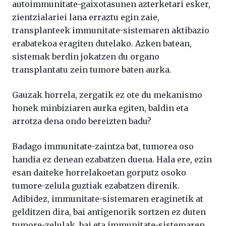
autoimmunitate-gaixotasunen azterketari esker,
zientzialariei lana erraztu egin zaie,
transplanteek immunitate-sistemaren aktibazio
erabatekoa eragiten dutelako. Azken batean,
sistemak berdin jokatzen du organo
transplantatu zein tumore baten aurka.
Gauzak horrela, zergatik ez ote du mekanismo
honek minbiziaren aurka egiten, baldin eta
arrotza dena ondo bereizten badu?
Badago immunitate-zaintza bat, tumorea oso
handia ez denean ezabatzen duena. Hala ere, ezin
esan daiteke horrelakoetan gorputz osoko
tumore-zelula guztiak ezabatzen direnik.
Adibidez, immunitate-sistemaren eraginetik at
gelditzen dira, bai antigenorik sortzen ez duten
tumore-zelulak, bai eta immunitate-sistemaren