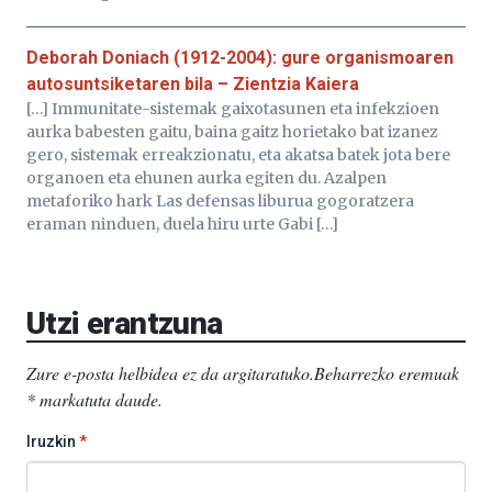
Deborah Doniach (1912-2004): gure organismoaren
autosuntsiketaren bila – Zientzia Kaiera
[…] Immunitate-sistemak gaixotasunen eta infekzioen
aurka babesten gaitu, baina gaitz horietako bat izanez
gero, sistemak erreakzionatu, eta akatsa batek jota bere
organoen eta ehunen aurka egiten du. Azalpen
metaforiko hark Las defensas liburua gogoratzera
eraman ninduen, duela hiru urte Gabi […]
Utzi erantzuna
Zure e-posta helbidea ez da argitaratuko.
Beharrezko eremuak
*
markatuta daude
.
Iruzkin
*