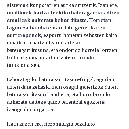
sistemak kanpotarren aurka aritzerik. Izan ere,
medikuek hartzaileekiko bateragarriak diren
emaileak aukeratu behar dituzte. Horretan,
laguntza handia eman dute genetikaren
aurrerapenek
, esparru honetan zehazten baita
emaile eta hartzailearen arteko
bateragarritasuna, eta ondorioz horrela lortzen
baita organoa onartua izatea eta ondo
funtzionatzea.
Laborategiko bateragarritasun-frogek agerian
uzten dute zehazki zein osagai genetikok duten
bateragarritasun handiena, eta horrela ondo
aukeratu daiteke gaixo batentzat egokiena
izango den organoa.
Hain zuzen ere, fibromialgia bezalako