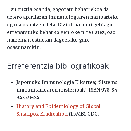
Hau guztia esanda, gogoratu beharrekoa da
urtero apirilaren Immunologiaren nazioarteko
eguna ospatzen dela. Diziplina honi gehiago
erreparatuko beharko genioke nire ustez, oso
harreman estuetan dagoelako gure
osasunarekin.
Erreferentzia bibliografikoak
Japoniako Immunologia Elkartea; ‘Sistema-
immunitarioaren misterioak’; ISBN 978-84-
942571-2-4
History and Epidemiology of Global
Smallpox Eradication
(1.5MB). CDC.