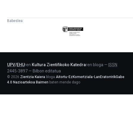
Babeslea:
Eusko
Jaurlaritza
-
Lehendakaritza
UPV
/
EHU
ren
Kultura Zientifikoko Katedra
ren bloga
—
ISSN
2445-3897
—
Bilbon editatua
©
2026
Zientzia Kaiera
bloga
Aitortu-EzKomertziala-LanEratorririkGabe
4.0 Nazioartekoa Baimen
baten mende dago