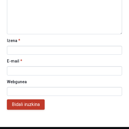
Izena
*
E-mail
*
Webgunea
Bidali iruzkina