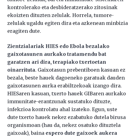
kontrolerako eta desbideratzerako zitosinak
ekoizten dituzten zelulak. Horrela, tumore-
zelulak ugaldu egiten dira eta azkenean minbizia
eragiten dute.
Zientzialariak HIES edo Ebola bezalako
gaixotasunen aurkako tratamendu bat
garatzen ari dira, terapiako txertoetan
oinarrituta
. Gaixotasun prebentiboen kasuan ez
bezala, beste hauek dagoeneko garatuak dauden
gaixotasunen aurka erabiltzekoak izango dira.
HIESaren kasuan, txerto hauek GIBaren aurkako
immunitate-erantzunak sustatuko dituzte,
infekzioa kontrolatu ahal izateko. Egun, uste
dute txerto hauek nekez ezabatuko dutela birusa
organismoan (hau da, nekez osatuko dituztela
gaixoak), baina
espero dute gaixoek aukera