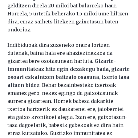
gelditzen direla 20 miloi bat bularreko haur.
Horrela, 5 urtetik beherako 1.5 miloi ume hiltzen
dira, erraz saihets litekeen gaixotasun baten
ondorioz.
Indibiduoak dira zuzeneko onura lortzen
dutenak, baina hala ere ahaztezinezkoa da
gizartea bere osotasunean hartuta.
Gizarte-
immunitateaz hitz egin dezakegu bada, gizarte
osoari eskaintzen baitzaio osasuna, txerto tasa
altuen bidez
. Behar bezainbesteko txertoak
emanez gero, nekez egingo du gaixotasunak
aurrera gizartean. Horrek babesa dakarkie
txertoa hartzerik ez daukatenei ere, jaioberriei
eta gaixo kronikoei alegia. Izan ere, gaixotasun-
tasa dagoelarik, babesik gabekoak ez dira hain
erraz kutsatuko. Guztizko immunitatea ez