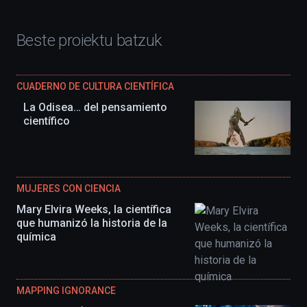
Beste proiektu batzuk
CUADERNO DE CULTURA CIENTÍFICA
La Odisea… del pensamiento
científico
MUJERES CON CIENCIA
Mary Elvira Weeks, la científica
que humanizó la historia de la
química
MAPPING IGNORANCE