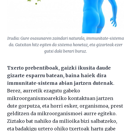
Irudia: Gure osasunaren zaindari naturala, immunitate-sistema
da. Gutxitan hitz egiten da sistema honetaz, eta gizarteak ezer
gutxi daki berari buruz.
Txerto prebentiboak, gaizki ikusita daude
gizarte esparru batean, baina haiek dira
immunitate-sistema abian jartzen dutenak
.
Berez, aurretik ezagutu gabeko
mikroorganismoarekiko kontaktuan jartzen
dute gorputza, eta horri esker, organismoa, prest
gelditzen da mikroorganismoei aurre egiteko.
Ziztako bat nahiko da milioika bizi salbatzeko,
eta badakigu urtero ohiko txertoak hartu gabe