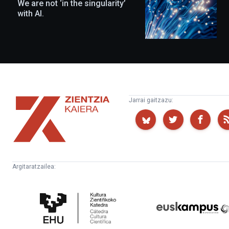
We are not ‘in the singularity’
with AI.
Zientzia
Jarrai gaitzazu:
Kaiera
Argitaratzailea:
Kultura
Euskampus
Zientifikoko
Fundazioa
Katedra