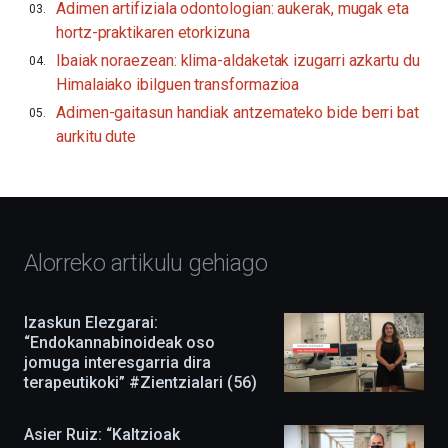
Adimen artifiziala odontologian: aukerak, mugak eta
edizioarekin.Irailaren
16tik
hortz-praktikaren etorkizuna
urriaren
Ibaiak noraezean: klima-aldaketak izugarri azkartu du
4ra,
BZP
Himalaiako ibilguen transformazioa
2026
Adimen-gaitasun handiak antzemateko bide berri bat
festibalak
aurkitu dute
hiria
bakarrizketaz,
erakusketez,
hitzaldiz,
dokuforumez
eta
zientzia-
Alorreko artikulu gehiago
ikuskizunez
beteko
du.
EHUko
Izaskun Elezgarai:
Kultura
“Endokannabinoideak oso
Zientifikoko
jomuga interesgarria dira
Katedrak
terapeutikoki” #Zientzialari (56)
antolatuta,
ekimena
berritasunez
Asier Ruiz: “Kaltzioak
beteta