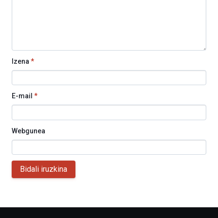
Izena
*
E-mail
*
Webgunea
Bidali iruzkina