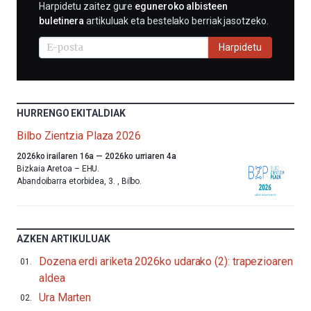
HARPIDETU
Harpidetu zaitez gure
eguneroko albisteen
E-
buletinera
artikuluak eta bestelako berriak jasotzeko.
MAIL
BIDEZ
Harpidetu
HURRENGO EKITALDIAK
Bilbo Zientzia Plaza 2026
Aurten
2026ko irailaren 16a
—
2026ko urriaren 4a
ere,
Bizkaia Aretoa – EHU.
Bilbok
Abandoibarra etorbidea, 3.
,
Bilbo.
udazkenari
ongietorria
emango
dio
AZKEN ARTIKULUAK
Bilbo
Zientzia
Dozena erdi ariketa 2026ko udarako (2): trapezioaren
Plaza
aldea
(BZP)
jaialdiaren
Ura Marten
bederatzigarren