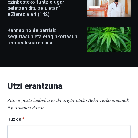
ezinbesteko funtzio ugari
itzuliko
betetzen ditu zeluletan”
da
#Zientzialari (142)
irailean,
eta
agertoki
Kannabinoide berriak:
berriak
segurtasun eta eraginkortasun
ere
terapeutikoaren bila
izango
ditu:
Bidebarrietako
Liburutegia,
Bizkaia
Aretoa-
EHU…
Utzi erantzuna
Zure e-posta helbidea ez da argitaratuko.
Beharrezko eremuak
*
markatuta daude
.
Iruzkin
*