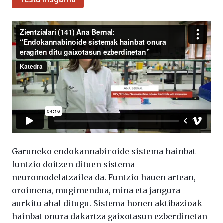
Garuneko endokannabinoide sistema hainbat
funtzio doitzen dituen sistema
neuromodelatzailea da. Funtzio hauen artean,
oroimena, mugimendua, mina eta jangura
aurkitu ahal ditugu. Sistema honen aktibazioak
hainbat onura dakartza gaixotasun ezberdinetan