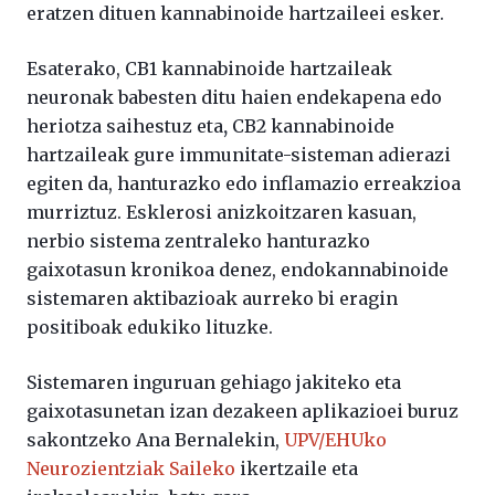
eratzen dituen kannabinoide hartzaileei esker.
Esaterako, CB1 kannabinoide hartzaileak
neuronak babesten ditu haien endekapena edo
heriotza saihestuz eta
,
CB2 kannabinoide
hartzaileak gure immunitate-sisteman adierazi
egiten da, hanturazko edo inflamazio erreakzioa
murriztuz. Esklerosi anizkoitzaren kasuan,
nerbio sistema zentraleko hanturazko
gaixotasun kronikoa denez, endokannabinoide
sistemaren aktibazioak aurreko bi eragin
positiboak edukiko lituzke.
Sistemaren inguruan gehiago jakiteko eta
gaixotasunetan izan dezakeen aplikazioei buruz
sakontzeko Ana Bernalekin,
UPV/EHUko
Neurozientziak Saileko
ikertzaile eta