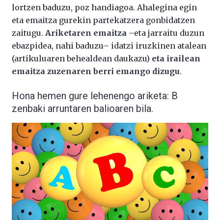
lortzen baduzu, poz handiagoa. Ahalegina egin
eta emaitza gurekin partekatzera gonbidatzen
zaitugu.
Ariketaren emaitza
–eta jarraitu duzun
ebazpidea, nahi baduzu– idatzi iruzkinen atalean
(artikuluaren behealdean daukazu)
eta irailean
emaitza zuzenaren berri emango dizugu
.
Hona hemen gure lehenengo ariketa: B
zenbaki arruntaren balioaren bila.