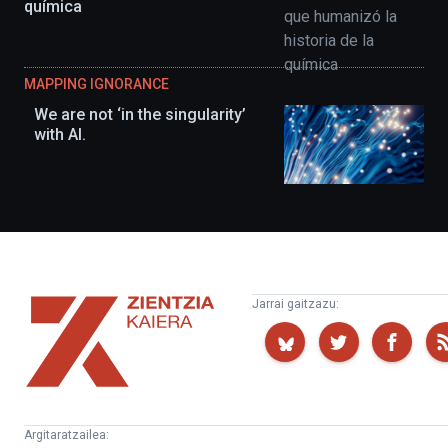
química
MAPPING IGNORANCE
We are not ‘in the singularity’
with AI.
Zientzia
Jarrai gaitzazu:
Kaiera
Argitaratzailea: