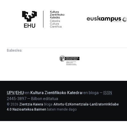
Kultura
Euskampus
Zientifikoko
Fundazioa
Katedra
Babeslea:
Eusko
Jaurlaritza
-
Lehendakaritza
UPV
/
EHU
ren
Kultura Zientifikoko Katedra
ren bloga
—
ISSN
2445-3897
—
Bilbon editatua
©
2026
Zientzia Kaiera
bloga
Aitortu-EzKomertziala-LanEratorririkGabe
4.0 Nazioartekoa Baimen
baten mende dago