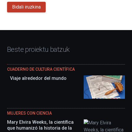
Bidali iruzkina
Beste proiektu batzuk
CUADERNO DE CULTURA CIENTÍFICA
Viaje alrededor del mundo
MUJERES CON CIENCIA
Mary Elvira Weeks, la científica
que humanizó la historia de la