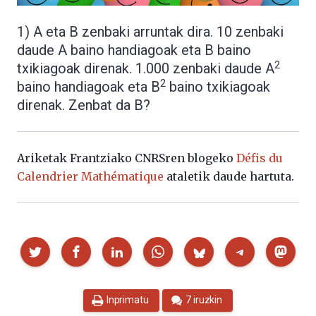
1) A eta B zenbaki arruntak dira. 10 zenbaki
daude A baino handiagoak eta B baino
2
txikiagoak direnak. 1.000 zenbaki daude A
2
baino handiagoak eta B
baino txikiagoak
direnak. Zenbat da B?
Ariketak Frantziako CNRSren blogeko
Défis du
Calendrier Mathématique
ataletik daude hartuta.
Partekatu
Inprimatu
7 iruzkin