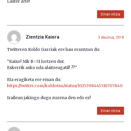
Laster arte!
Eman iritzia
Zientzia Kaiera
3 abuztua, 2018
Twitteren Koldo Garciak ere hau erantzun du:
“Kaixo! Nik B=51 lortzen dut.
Eskerrik asko uda alaitzeagatil! ??”
Eta eragiketa ere eman du:
https://twitter.com/koldotxu/status/1025398441516707840
Irailean jakingo dugu zuzena den edo ez!
Eman iritzia