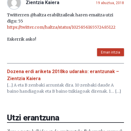
Zientzia Kaiera
19 abuztua, 2018
Twitterren @haltza erabiltzaileak haren emaitza utzi
digu: 55
https://twitter.com/haltza/status/1025856165572485122
Eskerrik asko!
Eman iritzia
Dozena erdi ariketa 2018ko udarako: erantzunak –
Zientzia Kaiera
[…] A eta B zenbaki arruntak dira. 10 zenbaki daude A
baino handiagoak eta B baino txikiagoak direnak. 1… […]
Utzi erantzuna
Zure e-posta helbidea ez da argitaratuko.
Beharrezko eremuak