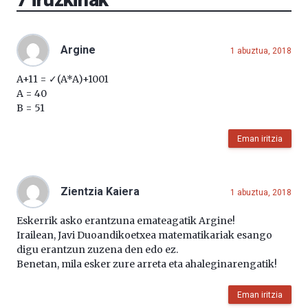
Argine
1 abuztua, 2018
A+11 = ✓(A*A)+1001
A = 40
B = 51
Eman iritzia
Zientzia Kaiera
1 abuztua, 2018
Eskerrik asko erantzuna emateagatik Argine!
Irailean, Javi Duoandikoetxea matematikariak esango
digu erantzun zuzena den edo ez.
Benetan, mila esker zure arreta eta ahaleginarengatik!
Eman iritzia