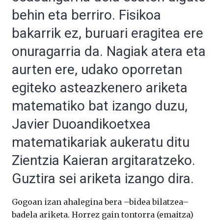
behin eta berriro. Fisikoa
bakarrik ez, buruari eragitea ere
onuragarria da. Nagiak atera eta
aurten ere, udako oporretan
egiteko asteazkenero ariketa
matematiko bat izango duzu,
Javier Duoandikoetxea
matematikariak aukeratu ditu
Zientzia Kaieran argitaratzeko.
Guztira sei ariketa izango dira.
Gogoan izan ahalegina bera –bidea bilatzea–
badela ariketa. Horrez gain tontorra (emaitza)