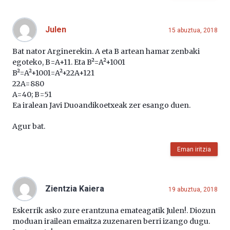
Julen
15 abuztua, 2018
Bat nator Arginerekin. A eta B artean hamar zenbaki
egoteko, B=A+11. Eta B²=A²+1001
B²=A²+1001=A²+22A+121
22A=880
A=40; B=51
Ea iralean Javi Duoandikoetxeak zer esango duen.
Agur bat.
Eman iritzia
Zientzia Kaiera
19 abuztua, 2018
Eskerrik asko zure erantzuna emateagatik Julen!. Diozun
moduan irailean emaitza zuzenaren berri izango dugu.