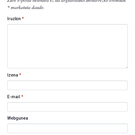
*
markatuta daude
.
Iruzkin
*
Izena
*
E-mail
*
Webgunea