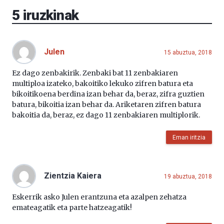
EHU…
5
iruzkinak
Julen
15 abuztua, 2018
Ez dago zenbakirik. Zenbaki bat 11 zenbakiaren
multiploa izateko, bakoitiko lekuko zifren batura eta
bikoitikoena berdina izan behar da, beraz, zifra guztien
batura, bikoitia izan behar da. Ariketaren zifren batura
bakoitia da, beraz, ez dago 11 zenbakiaren multiplorik.
Eman iritzia
Zientzia Kaiera
19 abuztua, 2018
Eskerrik asko Julen erantzuna eta azalpen zehatza
emateagatik eta parte hatzeagatik!