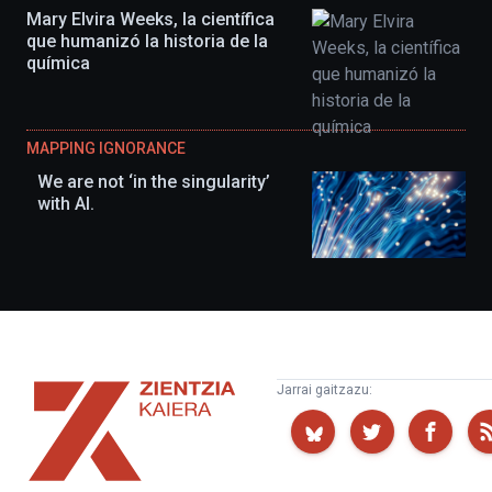
Mary Elvira Weeks, la científica
que humanizó la historia de la
química
MAPPING IGNORANCE
We are not ‘in the singularity’
with AI.
Zientzia
Jarrai gaitzazu:
Kaiera