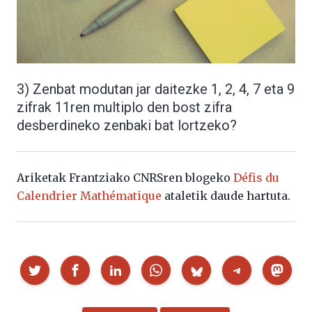
3) Zenbat modutan jar daitezke 1, 2, 4, 7 eta 9
zifrak 11ren multiplo den bost zifra
desberdineko zenbaki bat lortzeko?
Ariketak Frantziako CNRSren blogeko
Défis du
Calendrier Mathématique
ataletik daude hartuta.
Partekatu