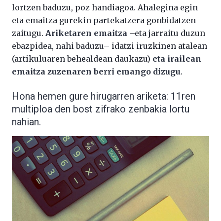
lortzen baduzu, poz handiagoa. Ahalegina egin
eta emaitza gurekin partekatzera gonbidatzen
zaitugu.
Ariketaren emaitza
–eta jarraitu duzun
ebazpidea, nahi baduzu– idatzi iruzkinen atalean
(artikuluaren behealdean daukazu)
eta irailean
emaitza zuzenaren berri emango dizugu
.
Hona hemen gure hirugarren ariketa: 11ren
multiploa den bost zifrako zenbakia lortu
nahian.