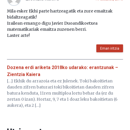
Mila esker Ekhi parte hartzeagatik eta zure emaitzak
bidaltzeagatik!
Irailean emango digu Javier Duoandikoetxea
matematikariak emaitza zuzenen berri.
Laster arte!
Eman iritzia
Dozena erdi ariketa 2018ko udarako: erantzunak –
Zientzia Kaiera
[…] Ekhik du arrazoia eta ez Julenek. Toki bakoitietan
dauden zifren baturari toki bikoitietan dauden zifren
batura kenduta, 11ren multiploa lortu behar da (ez du
zertan 0 izan). Hortaz, 9, 7 eta 1 doaz leku bakoitietan (6
aukera), eta 2 […]