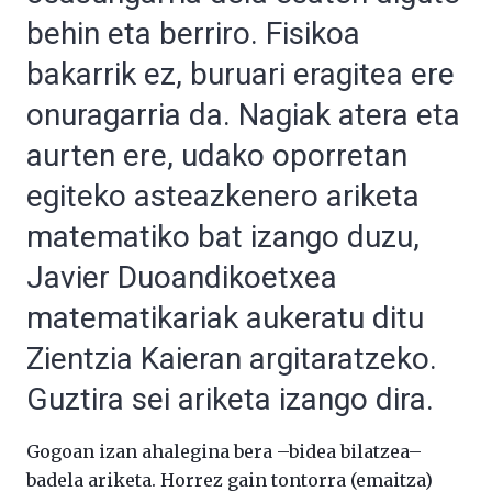
behin eta berriro. Fisikoa
bakarrik ez, buruari eragitea ere
onuragarria da. Nagiak atera eta
aurten ere, udako oporretan
egiteko asteazkenero ariketa
matematiko bat izango duzu,
Javier Duoandikoetxea
matematikariak aukeratu ditu
Zientzia Kaieran argitaratzeko.
Guztira sei ariketa izango dira.
Gogoan izan ahalegina bera –bidea bilatzea–
badela ariketa. Horrez gain tontorra (emaitza)