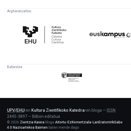
Argitaratzailea:
Kultura
Euskampus
Zientifikoko
Fundazioa
Katedra
Babeslea:
Eusko
Jaurlaritza
-
Lehendakaritza
UPV
/
EHU
ren
Kultura Zientifikoko Katedra
ren bloga
—
ISSN
2445-3897
—
Bilbon editatua
©
2026
Zientzia Kaiera
bloga
Aitortu-EzKomertziala-LanEratorririkGabe
4.0 Nazioartekoa Baimen
baten mende dago