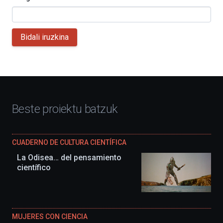
Bidali iruzkina
Beste proiektu batzuk
CUADERNO DE CULTURA CIENTÍFICA
La Odisea… del pensamiento
científico
MUJERES CON CIENCIA