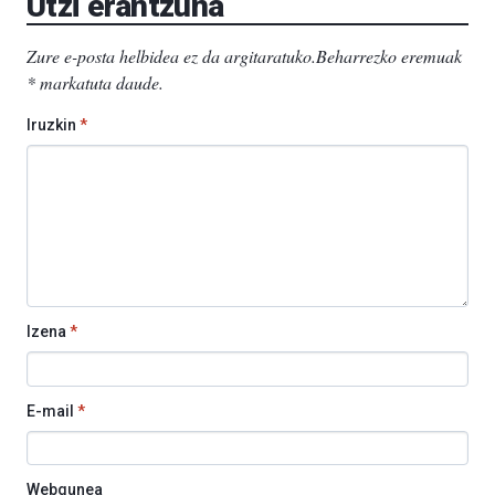
Utzi erantzuna
Zure e-posta helbidea ez da argitaratuko.
Beharrezko eremuak
*
markatuta daude
.
Iruzkin
*
Izena
*
E-mail
*
Webgunea