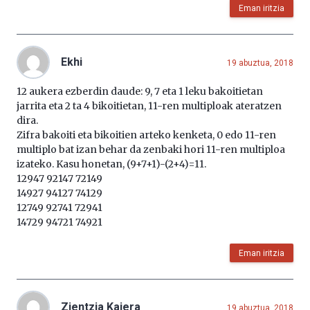
Eman iritzia
Ekhi
19 abuztua, 2018
12 aukera ezberdin daude: 9, 7 eta 1 leku bakoitietan
jarrita eta 2 ta 4 bikoitietan, 11-ren multiploak ateratzen
dira.
Zifra bakoiti eta bikoitien arteko kenketa, 0 edo 11-ren
multiplo bat izan behar da zenbaki hori 11-ren multiploa
izateko. Kasu honetan, (9+7+1)-(2+4)=11.
12947 92147 72149
14927 94127 74129
12749 92741 72941
14729 94721 74921
Eman iritzia
Zientzia Kaiera
19 abuztua, 2018