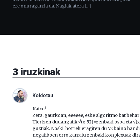
ere onuragarria da. Nagiak atera […]
3
iruzkinak
Koldotxu
Kaixo!
Zera, gaurkoan, eeeeee, eske algoritmo bat beha
Ulertzen dudangatik √(x-52)=zenbaki osoa eta √(
guztiak. Noski, horrek eragiten du 52 baino hand
negatiboen erro karratu zenbaki konplexuak dira e