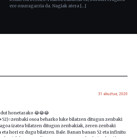
ere onuragarria da. Nagiak atera […]
31 abuztua, 2020
r dut honetarako 😂😂😂
x+52)=zenbaki osoa beharko luke bilatzen ditugun zenbaki
iagoa izatea bilatzen ditugun zenbakiak, zeren zenbaki
ta hori ez dugu bilatzen. Bale. Banan banan 52 eta infinitu