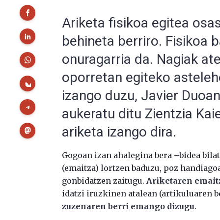
Ariketa fisikoa egitea osa
behineta berriro. Fisikoa b
onuragarria da. Nagiak ate
oporretan egiteko astele
izango duzu, Javier Duoa
aukeratu ditu Zientzia Kai
ariketa izango dira.
Gogoan izan ahalegina bera –bidea bilat
(emaitza) lortzen baduzu, poz handiago
gonbidatzen zaitugu.
Ariketaren emait
idatzi iruzkinen atalean (artikuluaren
zuzenaren berri emango dizugu
.