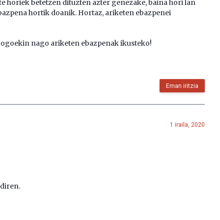
 horiek betetzen dituzten azter genezake, baina hori lan
ebazpena hortik doanik. Hortaz, ariketen ebazpenei
 gogoekin nago ariketen ebazpenak ikusteko!
Eman iritzia
1 iraila, 2020
 diren.