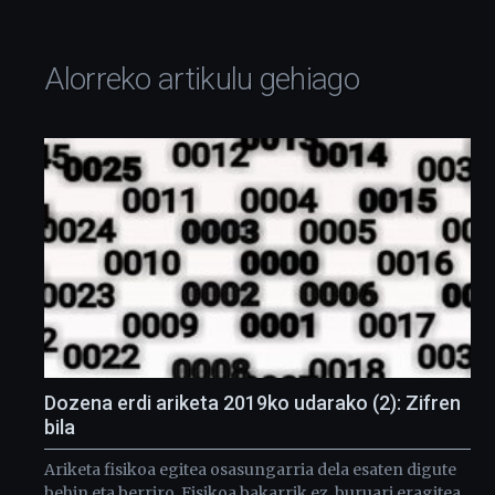
Alorreko artikulu gehiago
Dozena erdi ariketa 2019ko udarako (2): Zifren
bila
Ariketa fisikoa egitea osasungarria dela esaten digute
behin eta berriro. Fisikoa bakarrik ez, buruari eragitea