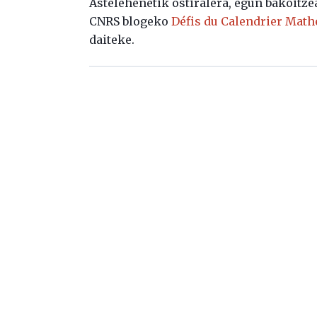
Astelehenetik ostiralera, egun bakoitze
CNRS blogeko
Défis du Calendrier Mat
daiteke.