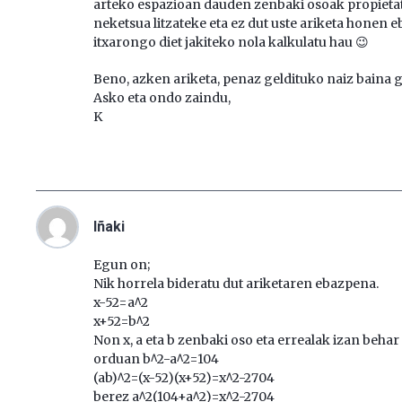
arteko espazioan dauden zenbaki osoak propietate
neketsua litzateke eta ez dut uste ariketa honen 
itxarongo diet jakiteko nola kalkulatu hau 😉
Beno, azken ariketa, penaz geldituko naiz baina
Asko eta ondo zaindu,
K
Iñaki
Egun on;
Nik horrela bideratu dut ariketaren ebazpena.
x-52=a^2
x+52=b^2
Non x, a eta b zenbaki oso eta errealak izan behar
orduan b^2-a^2=104
(ab)^2=(x-52)(x+52)=x^2-2704
berez a^2(104+a^2)=x^2-2704