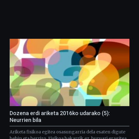
Dozena erdi ariketa 2016ko udarako (5):
Neurrien bila
Ariketa fisikoa egitea osasungarria dela esaten digute
behin eta berriro. Fisikoa bakarrik ez, buruari eragitea