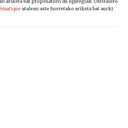
an ariketa bat proposatzen du egutegiak. Ostiralero
hématique
atalean aste horretako ariketa bat aurki