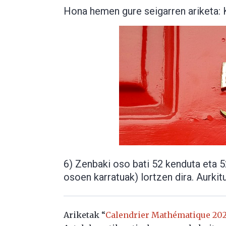
Hona hemen gure seigarren ariketa: 
6) Zenbaki oso bati 52 kenduta eta 5
osoen karratuak) lortzen dira. Aurkit
Ariketak “
Calendrier Mathématique 2020