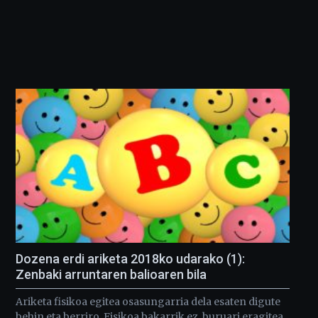
Dozena erdi ariketa 2018ko udarako (1):
Zenbaki arruntaren balioaren bila
Ariketa fisikoa egitea osasungarria dela esaten digute
behin eta berriro. Fisikoa bakarrik ez, buruari eragitea