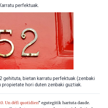
Karratu perfektuak.
2 gehituta, bietan karratu perfektuak (zenbaki
u propietate hori duten zenbaki guztiak.
. Un défi quotidien
” egutegitik hartuta daude.