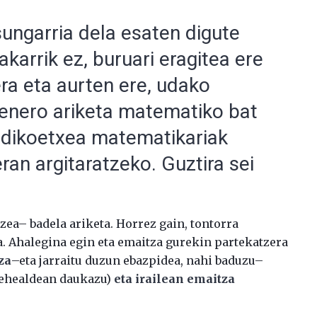
sungarria dela esaten digute
akarrik ez, buruari eragitea ere
ra eta aurten ere, udako
henero ariketa matematiko bat
ndikoetxea matematikariak
eran argitaratzeko. Guztira sei
zea– badela ariketa. Horrez gain, tontorra
a. Ahalegina egin eta emaitza gurekin partekatzera
za
–eta jarraitu duzun ebazpidea, nahi baduzu–
 behealdean daukazu)
eta irailean emaitza