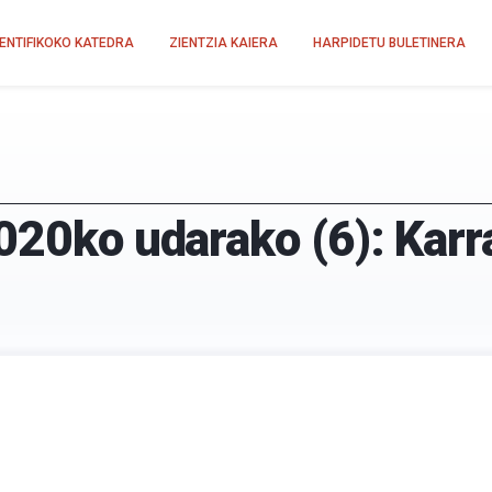
IENTIFIKOKO KATEDRA
ZIENTZIA KAIERA
HARPIDETU BULETINERA
020ko udarako (6): Karr