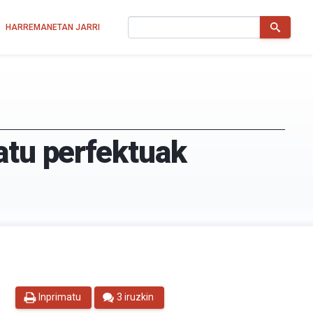
Bilatu
HARREMANETAN JARRI
atu perfektuak
Inprimatu
3 iruzkin