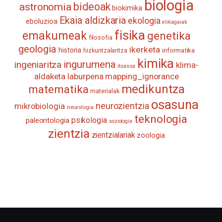
biologia
astronomia
bideoak
biokimika
Ekaia aldizkaria
ekologia
eboluzioa
elikagaiak
fisika
emakumeak
genetika
filosofia
geologia
ikerketa
historia
informatika
hizkuntzalaritza
kimika
ingurumena
ingeniaritza
klima-
itsasoa
aldaketa
laburpena
mapping_ignorance
medikuntza
matematika
materialak
osasuna
neurozientzia
mikrobiologia
neurologia
teknologia
psikologia
paleontologia
soziologia
zientzia
zientzialariak
zoologia