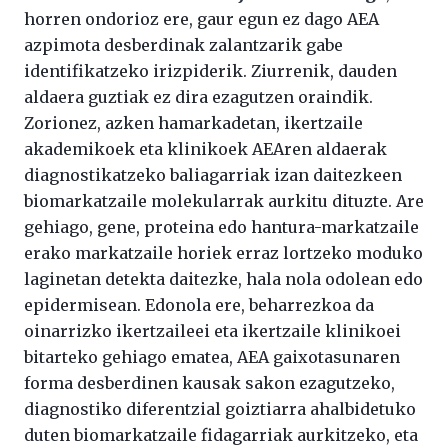
horren ondorioz ere, gaur egun ez dago AEA
azpimota desberdinak zalantzarik gabe
identifikatzeko irizpiderik. Ziurrenik, dauden
aldaera guztiak ez dira ezagutzen oraindik.
Zorionez, azken hamarkadetan, ikertzaile
akademikoek eta klinikoek AEAren aldaerak
diagnostikatzeko baliagarriak izan daitezkeen
biomarkatzaile molekularrak aurkitu dituzte. Are
gehiago, gene, proteina edo hantura-markatzaile
erako markatzaile horiek erraz lortzeko moduko
laginetan detekta daitezke, hala nola odolean edo
epidermisean. Edonola ere, beharrezkoa da
oinarrizko ikertzaileei eta ikertzaile klinikoei
bitarteko gehiago ematea, AEA gaixotasunaren
forma desberdinen kausak sakon ezagutzeko,
diagnostiko diferentzial goiztiarra ahalbidetuko
duten biomarkatzaile fidagarriak aurkitzeko, eta