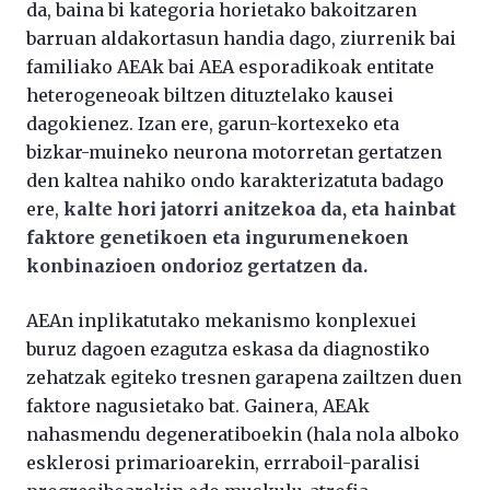
da, baina bi kategoria horietako bakoitzaren
barruan aldakortasun handia dago, ziurrenik bai
familiako AEAk bai AEA esporadikoak entitate
heterogeneoak biltzen dituztelako kausei
dagokienez. Izan ere, garun-kortexeko eta
bizkar-muineko neurona motorretan gertatzen
den kaltea nahiko ondo karakterizatuta badago
ere,
kalte hori jatorri anitzekoa da, eta hainbat
faktore genetikoen eta ingurumenekoen
konbinazioen ondorioz gertatzen da.
AEAn inplikatutako mekanismo konplexuei
buruz dagoen ezagutza eskasa da diagnostiko
zehatzak egiteko tresnen garapena zailtzen duen
faktore nagusietako bat. Gainera, AEAk
nahasmendu degeneratiboekin (hala nola alboko
esklerosi primarioarekin, errraboil-paralisi