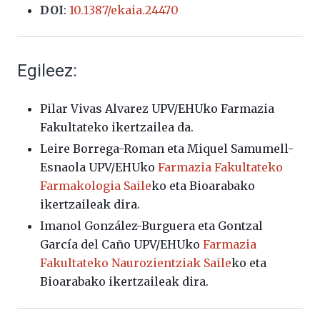
DOI
:
10.1387/ekaia.24470
Egileez:
Pilar Vivas Alvarez UPV/EHUko Farmazia
Fakultateko ikertzailea da.
Leire Borrega-Roman eta Miquel Samumell-
Esnaola UPV/EHUko
Farmazia Fakultateko
Farmakologia Saile
ko eta Bioarabako
ikertzaileak dira.
Imanol González-Burguera eta Gontzal
García del Caño UPV/EHUko
Farmazia
Fakultateko Naurozientziak Saile
ko eta
Bioarabako ikertzaileak dira.