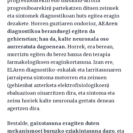
progresiboarekin edo muskulu-atrofia
progresiboarekin) partekatzen dituen zeinuek
eta sintomek diagnostikoan huts egitea eragin
dezakete. Horren guztiaren ondorioz,
AEAren
diagnostikoa beranduegi egiten da
gehienetan; hau da, kalte neuronala oso
aurreratuta dagoenean.
Horrek, era berean,
murriztu egiten du berez baxua den terapia
farmakologikoen eraginkortasuna. Izan ere,
ELAren diagnostiko-eskalak eta larritasunaren
jarraipena sintoma motorren eta zeinuen
(gehienbat azterketa elektrofisiologikoen)
ebaluazioan oinarritzen dira, eta sintoma eta
zeinu horiek kalte neuronala gertatu denean
agertzen dira.
Bestalde,
gaixotasuna eragiten duten
mekanismoei buruzko ezjakintasuna dago
, eta