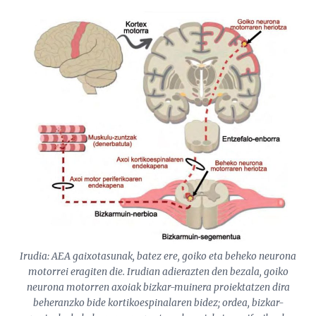
Irudia: AEA gaixotasunak, batez ere, goiko eta beheko neurona
motorrei eragiten die. Irudian adierazten den bezala, goiko
neurona motorren axoiak bizkar-muinera proiektatzen dira
beheranzko bide kortikoespinalaren bidez; ordea, bizkar-