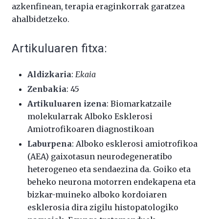
azkenfinean, terapia eraginkorrak garatzea
ahalbidetzeko.
Artikuluaren fitxa:
Aldizkaria
:
Ekaia
Zenbakia
: 45
Artikuluaren izena
: Biomarkatzaile
molekularrak Alboko Esklerosi
Amiotrofikoaren diagnostikoan
Laburpena
: Alboko esklerosi amiotrofikoa
(AEA) gaixotasun neurodegeneratibo
heterogeneo eta sendaezina da. Goiko eta
beheko neurona motorren endekapena eta
bizkar-muineko alboko kordoiaren
esklerosia dira zigilu histopatologiko