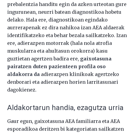
prebalentzia handitu egin da azken urteotan gure
ingurunean, neurri batean diagnostikoa hobetu
delako. Hala ere, diagnostikoan egindako
aurrerapenak ez dira nahikoa izan AEA aldaerak
identifikatzeko eta behar bezala sailkatzeko. Izan
ere, adierazpen motorrak (hala nola atrofia
muskularra eta ahultasun orokorra) kasu
guztietan agertzen badira ere,
gaixotasuna
pairatzen duten pazienteen profila oso
aldakorra da
adierazpen klinikoak agertzeko
denborari eta adierazpen horien larritasunari
dagokienez.
Aldakortarun handia, ezagutza urria
Gaur egun, gaixotasuna AEA familiarra eta AEA
esporadikoa deritzen bi kategoriatan sailkatzen