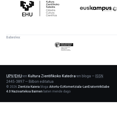
Zientifikoko
Fundazioa
Katedra
Babeslea:
Eusko
Jaurlaritza
-
Lehendakaritza
UPV
/
EHU
ren
Kultura Zientifikoko Katedra
ren bloga
—
ISSN
2445-3897
—
Bilbon editatua
©
2026
Zientzia Kaiera
bloga
Aitortu-EzKomertziala-LanEratorririkGabe
4.0 Nazioartekoa Baimen
baten mende dago