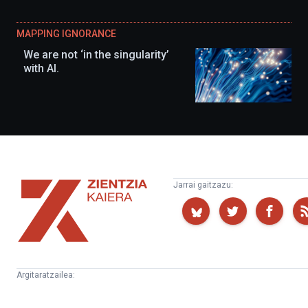
MAPPING IGNORANCE
We are not ‘in the singularity’
with AI.
Zientzia
Jarrai gaitzazu:
Kaiera
Argitaratzailea:
Kultura
Euskampus