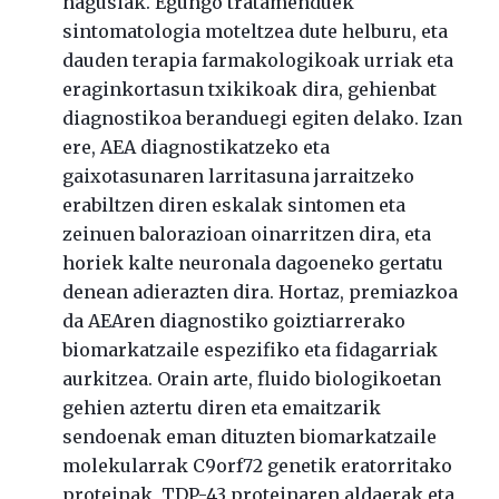
nagusiak. Egungo tratamenduek
sintomatologia moteltzea dute helburu, eta
dauden terapia farmakologikoak urriak eta
eraginkortasun txikikoak dira, gehienbat
diagnostikoa beranduegi egiten delako. Izan
ere, AEA diagnostikatzeko eta
gaixotasunaren larritasuna jarraitzeko
erabiltzen diren eskalak sintomen eta
zeinuen balorazioan oinarritzen dira, eta
horiek kalte neuronala dagoeneko gertatu
denean adierazten dira. Hortaz, premiazkoa
da AEAren diagnostiko goiztiarrerako
biomarkatzaile espezifiko eta fidagarriak
aurkitzea. Orain arte, fluido biologikoetan
gehien aztertu diren eta emaitzarik
sendoenak eman dituzten biomarkatzaile
molekularrak C9orf72 genetik eratorritako
proteinak, TDP-43 proteinaren aldaerak eta