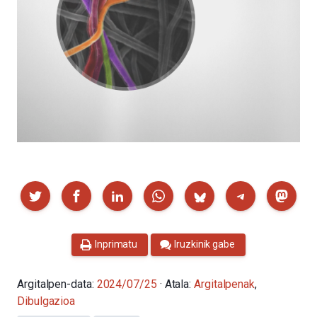
Partekatu
Inprimatu
Iruzkinik gabe
Argitalpen-data:
2024/07/25
· Atala:
Argitalpenak
,
Dibulgazioa