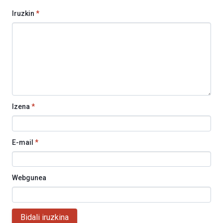
Iruzkin
*
Izena
*
E-mail
*
Webgunea
Bidali iruzkina