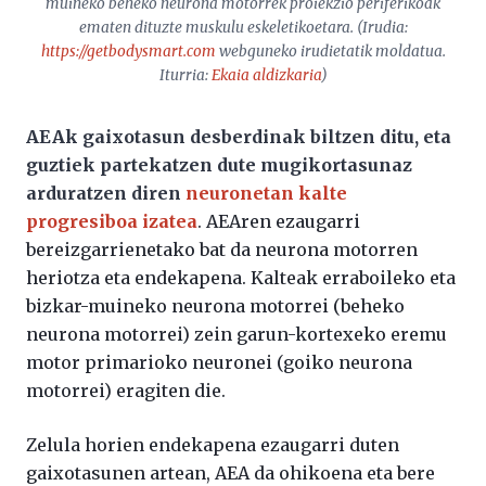
muineko beheko neurona motorrek proiekzio periferikoak
ematen dituzte muskulu eskeletikoetara. (Irudia:
https://getbodysmart.com
webguneko irudietatik moldatua.
Iturria:
Ekaia aldizkaria
)
AEAk gaixotasun desberdinak biltzen ditu, eta
guztiek partekatzen dute mugikortasunaz
arduratzen diren
neuronetan kalte
progresiboa izatea
. AEAren ezaugarri
bereizgarrienetako bat da neurona motorren
heriotza eta endekapena. Kalteak erraboileko eta
bizkar-muineko neurona motorrei (beheko
neurona motorrei) zein garun-kortexeko eremu
motor primarioko neuronei (goiko neurona
motorrei) eragiten die.
Zelula horien endekapena ezaugarri duten
gaixotasunen artean, AEA da ohikoena eta bere