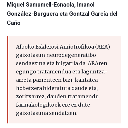
Miquel Samumell-Esnaola, Imanol
González-Burguera eta Gontzal García del
Caño
Alboko Esklerosi Amiotrofikoa (AEA)
gaixotasun neurodegeneratibo
sendaezina eta hilgarria da. AEAren
egungo tratamendua eta laguntza-
arreta pazienteen bizi-kalitatea
hobetzera bideratuta daude eta,
zoritxarrez, dauden tratamendu
farmakologikoek ere ez dute
gaixotasuna sendatzen.