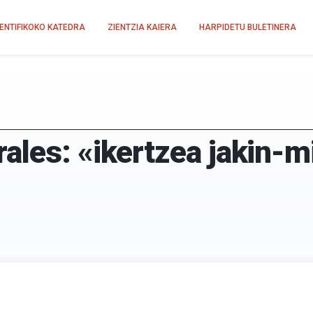
IENTIFIKOKO KATEDRA
ZIENTZIA KAIERA
HARPIDETU BULETINERA
les: «ikertzea jakin-mi