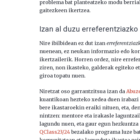
problema bat planteatzeko modu berriak 
gaitezkeen ikertzea.
Izan al duzu erreferentziazko 
Nire ibilbidean ez dut izan
erreferentziazk
nuenean, ez neukan informazio edo kon
ikertzailerik. Horren ordez, nire erref
ziren, non ikasteko, galderak egiteko 
giroa topatu nuen.
Niretzat oso garrantzitsua izan da
Abuz
kuantikoan hezteko xedea duen irabazi 
bere ikastaroekin eraiki nituen, eta, d
nintzen: mentore eta irakasle laguntzai
lagundu nuen, eta gaur egun hezkuntza
QClass23/24
bezalako programa luze bat
komunitatean eta lagunduta ikastea zei