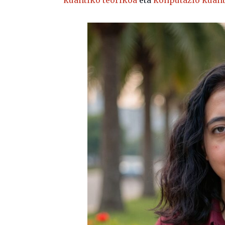
kuantiko teorikoa
eta
konputazio kuan