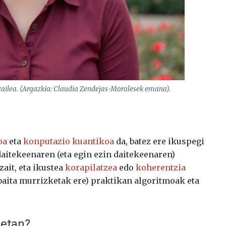
zailea. (Argazkia: Claudia Zendejas-Moralesek emana).
oa
eta
konputazio kuantikoa
da, batez ere ikuspegi
daitekeenaren (eta egin ezin daitekeenaren)
ait, eta ikustea
korapilatzea
edo
koherentzia
baita murrizketak ere) praktikan algoritmoak eta
retan?