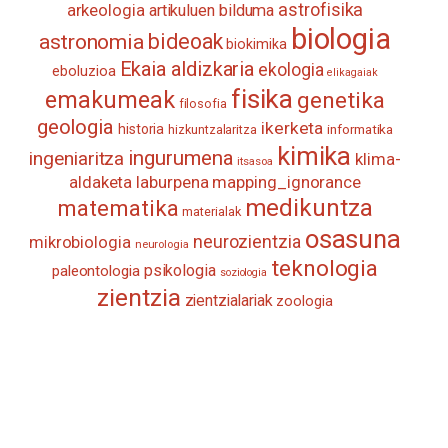
astrofisika
arkeologia
artikuluen bilduma
biologia
astronomia
bideoak
biokimika
Ekaia aldizkaria
ekologia
eboluzioa
elikagaiak
fisika
emakumeak
genetika
filosofia
geologia
ikerketa
historia
informatika
hizkuntzalaritza
kimika
ingurumena
ingeniaritza
klima-
itsasoa
aldaketa
laburpena
mapping_ignorance
medikuntza
matematika
materialak
osasuna
neurozientzia
mikrobiologia
neurologia
teknologia
psikologia
paleontologia
soziologia
zientzia
zientzialariak
zoologia