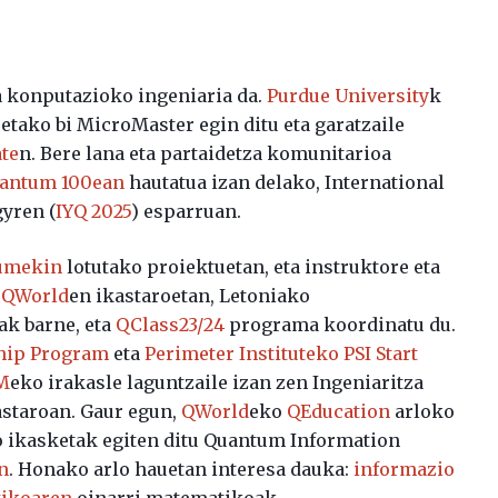
a konputazioko ingeniaria da.
Purdue University
k
tako bi MicroMaster egin ditu eta garatzaile
ate
n. Bere lana eta partaidetza komunitarioa
antum 100ean
hautatua izan delako, International
yren (
IYQ 2025
) esparruan.
umekin
lotutako proiektuetan, eta instruktore eta
u
QWorld
en ikastaroetan, Letoniako
ak barne, eta
QClass23/24
programa koordinatu du.
hip Program
eta
Perimeter Instituteko PSI Start
M
eko irakasle laguntzaile izan zen Ingeniaritza
staroan. Gaur egun,
QWorld
eko
QEducation
arloko
o ikasketak egiten ditu Quantum Information
n
. Honako arlo hauetan interesa dauka:
informazio