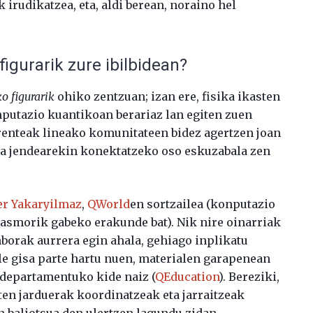
irudikatzea, eta, aldi berean, noraino hel
figurarik zure ibilbidean?
o figurarik
ohiko zentzuan; izan ere, fisika ikasten
putazio kuantikoan berariaz lan egiten zuen
erenteak lineako komunitateen bidez agertzen joan
eta jendearekin konektatzeko oso eskuzabala zen
er Yakaryilmaz
,
QWorld
en sortzailea (konputazio
asmorik gabeko erakunde bat). Nik nire oinarriak
enborak aurrera egin ahala, gehiago inplikatu
le gisa parte hartu nuen, materialen garapenean
 departamentuko kide naiz (
QEducation
). Bereziki,
en jarduerak koordinatzeak eta jarraitzeak
n baliotsua den ulertzen lagundu zidan.