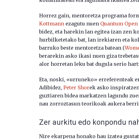
Horrez gain, mentoretza programa forma
Kottmann
ezagutu nuen
Quantum Open 
bidez, eta harekin lan egitea izan zen
hurbilketetako bat, lan irekiaren eta 
barruko beste mentoretza batean (
Wome
berarekin asko ikasi nuen giza trebetas
alor horretan leku bat dugula serio har
Eta, noski, «urruneko» erreferenteak ere
Adibidez,
Peter Shor
ek asko inspiratzen
guztiaren bidea markatzen lagundu zu
nau zorroztasun teorikoak aukera berria
Zer aurkitu edo konpondu nah
Nire ekarpena honako hau izatea gustat