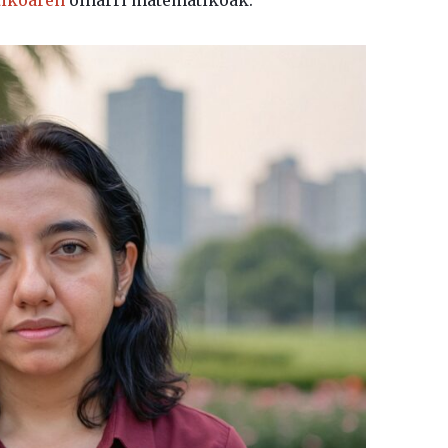
tikoaren
oinarri matematikoak.