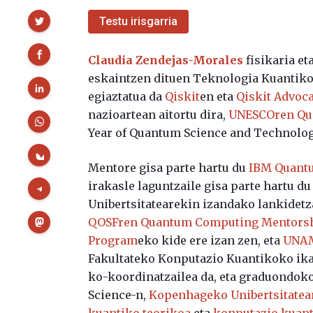
Partekatu
Testu irisgarria
Claudia Zendejas-Morales
fisikaria et
eskaintzen dituen Teknologia Kuantikoe
egiaztatua da
Qiskit
en eta
Qiskit Advoc
nazioartean aitortu dira,
UNESCOren Qu
Year of Quantum Science and Technolog
Mentore gisa parte hartu du
IBM Quant
irakasle laguntzaile gisa parte hartu d
Unibertsitatearekin izandako lankidetz
QOSFren Quantum Computing Mentors
Program
eko kide ere izan zen, eta
UNA
Fakultateko Konputazio Kuantikoko ika
ko-koordinatzailea da, eta graduondok
Science-n,
Kopenhageko Unibertsitatea