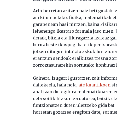
Arlo horretan aritzen naiz beti gustatu 
aurkitu nuelako: fisika, matematikak e
garapenean hasi nintzen, baina Fisikar
lehenengo ikastaro formala jaso nuen. U
denak, bitxia eta liluragarria izateaz g
buruz beste ikuspegi batetik pentsarazt
jotzen ditugun intuizio askok funtzionatz
erantzun sendoak eraikitzea tresna zor
zorroztasunarekin sortutako konbinaz
Gainera, izugarri gustatzen zait inform
daitekeela, hala nola,
ate kuantikoen
si
ahal izan dut egitura matematikoaren er
dela soilik hizkuntza dotorea, baizik et
funtzionatzen duten ulertzeko gida bat.
horretan gozatzea eragiten dute, sorme