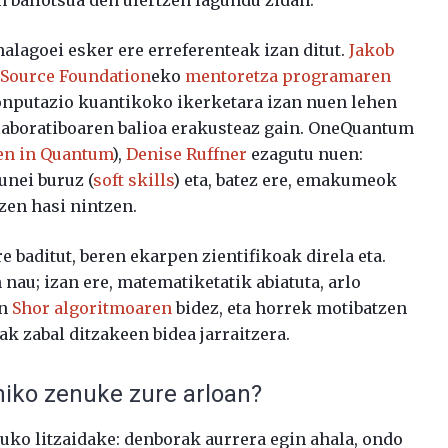
lagoei esker ere erreferenteak izan ditut.
Jakob
Source Foundation
eko
mentoretza programaren
 konputazio kuantikoko ikerketara izan nuen lehen
kolaboratiboaren balioa erakusteaz gain. OneQuantum
n in Quantum
),
Denise Ruffner
ezagutu nuen:
unei buruz (
soft skills
) eta, batez ere, emakumeok
tzen hasi nintzen.
 baditut, beren ekarpen zientifikoak direla eta.
 nau; izan ere, matematiketatik abiatuta, arlo
en
Shor algoritmoaren
bidez, eta horrek motibatzen
k zabal ditzakeen bidea jarraitzera.
iko zenuke zure arloan?
uko litzaidake: denborak aurrera egin ahala, ondo