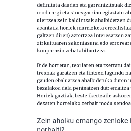
definituta dauden eta garrantzitsuak d
modu argi eta sinesgarrian egiaztatu aha
ulertzea zein baldintzak ahalbidetzen d
abantaila horiek murrizketa errealista
galtzen diren) aztertzea interesatzen za
zirkuituaren sakontasuna edo erroreare
konparazio zehatz bihurtzea.
Bide horretan, teoriaren eta txertatu d
tresnak garatzen eta fintzen lagundu na
gauden ebaluatzea ahalbidetuko duten i
bezalakoa dela pentsatzen dut: emaitza 
Horiek guztiak, beste ikertzaile askore
dezaten horrelako zerbait modu sendoa
Zein aholku emango zenioke 
norbaiti?