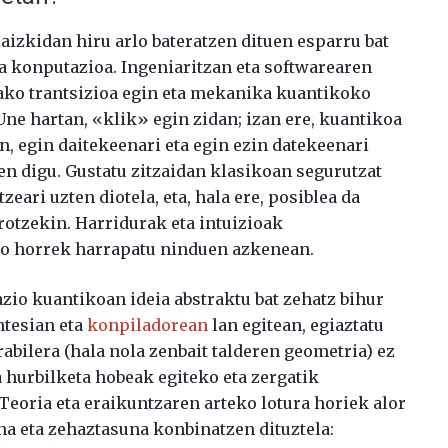
zaizkidan hiru arlo bateratzen dituen esparru bat
ta konputazioa. Ingeniaritzan eta softwarearen
ako trantsizioa egin eta mekanika kuantikoko
ne hartan, «klik» egin zidan; izan ere, kuantikoa
ain, egin daitekeenari eta egin ezin datekeenari
en digu. Gustatu zitzaidan klasikoan segurutzat
eari uzten diotela, eta, hala ere, posiblea da
rotzekin. Harridurak eta intuizioak
io horrek harrapatu ninduen azkenean.
azio kuantikoan ideia abstraktu bat zehatz bihur
ntesian eta
konpiladorean
lan egitean, egiaztatu
abilera (hala nola zenbait talderen geometria) ez
a hurbilketa hobeak egiteko eta zergatik
 Teoria eta eraikuntzaren arteko lotura horiek alor
na eta zehaztasuna konbinatzen dituztela: