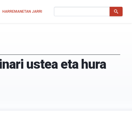
Bilatu
HARREMANETAN JARRI
nari ustea eta hura