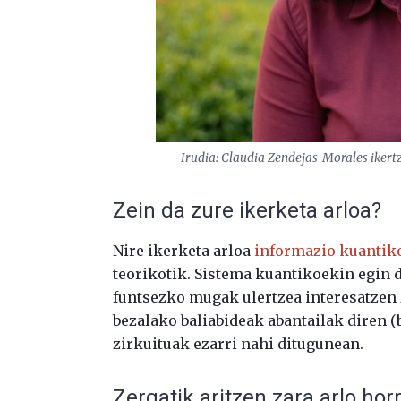
Irudia: Claudia Zendejas-Morales ikert
Zein da zure ikerketa arloa?
Nire ikerketa arloa
informazio kuantik
teorikotik. Sistema kuantikoekin egin 
funtsezko mugak ulertzea interesatzen z
bezalako baliabideak abantailak diren (
zirkuituak ezarri nahi ditugunean.
Zergatik aritzen zara arlo hor