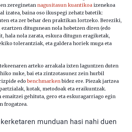
iren zereginetan
nagusitasun kuantikoa
izenekoa
l izatea, baina oso ikuspegi zehatz batetik:
uten eta zer behar den praktikan lortzeko. Bereziki,
k ezartzen ditugunean nola hobetzen diren (edo
it, hala nola zarata, eskura ditugun eragiketak,
kiko tolerantziak, eta galdera horiek muga eta
aitekeenaren arteko arrakala ixten laguntzen duten
hiko nuke, bai eta zintzotasunez zein hurbil
rizpide edo
benchmarken
bidez ere. Piezak jartzea
partzialak, kotak, metodoak eta eraikuntzak.
n emaitzei gehituta, gero eta eskuragarriago egin
n frogatzea.
ikerketaren munduan hasi nahi duen