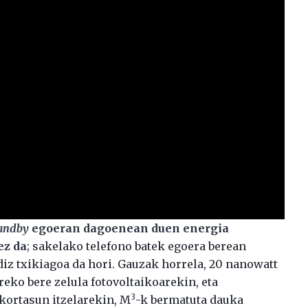
andby
egoeran dagoenean duen energia
ez da
; sakelako telefono batek egoera berean
iz txikiagoa da hori. Gauzak horrela, 20 nanowatt
eko bere zelula fotovoltaikoarekin, eta
3
ortasun itzelarekin, M
-k bermatuta dauka