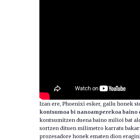
Izan ere, Phoenixi esker, gailu honek
st
kontsumoa bi nanoamperekoa baino 
kontsumitzen duena baino milioi bat ald
sortzen dituen milimetro karratu bakarr
prozesadore honek ematen dion eragink