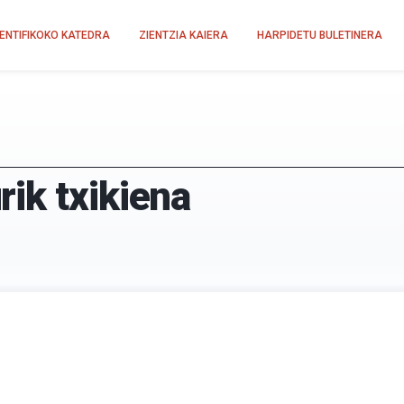
IENTIFIKOKO KATEDRA
ZIENTZIA KAIERA
HARPIDETU BULETINERA
ik txikiena