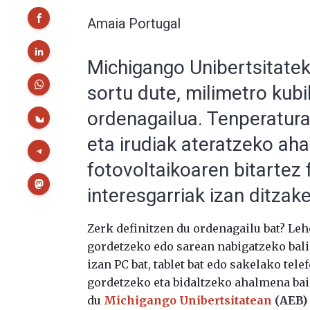
Amaia Portugal
Michigango Unibertsitatek
sortu dute, milimetro kub
ordenagailua. Tenperatura
eta irudiak ateratzeko ah
fotovoltaikoaren bitartez 
interesgarriak izan ditza
Zerk definitzen du ordenagailu bat? L
gordetzeko edo sarean nabigatzeko bali
izan PC bat, tablet bat edo sakelako tel
gordetzeko eta bidaltzeko ahalmena bain
du
Michigango Unibertsitatean
(AEB) 