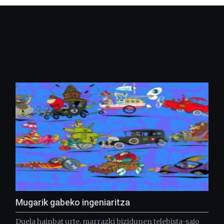
Mugarik gabeko ingeniaritza
Duela hainbat urte, marrazki bizidunen telebista-saio