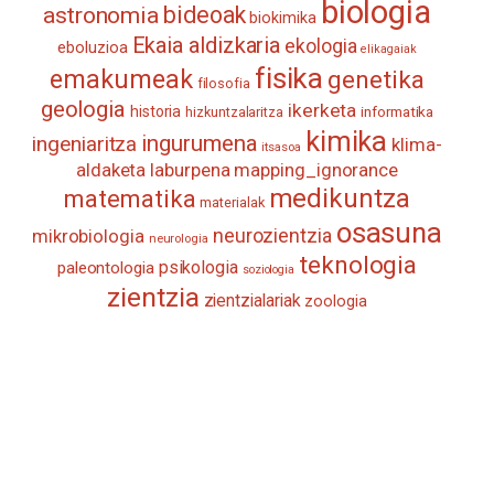
biologia
astronomia
bideoak
biokimika
Ekaia aldizkaria
ekologia
eboluzioa
elikagaiak
fisika
emakumeak
genetika
filosofia
geologia
ikerketa
historia
informatika
hizkuntzalaritza
kimika
ingurumena
ingeniaritza
klima-
itsasoa
aldaketa
laburpena
mapping_ignorance
medikuntza
matematika
materialak
osasuna
neurozientzia
mikrobiologia
neurologia
teknologia
psikologia
paleontologia
soziologia
zientzia
zientzialariak
zoologia