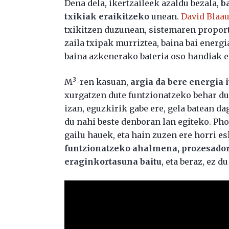
Dena dela, ikertzaileek azaldu bezala,
b
txikiak eraikitzeko
unean.
David Blaa
txikitzen duzunean, sistemaren proport
zaila txipak murriztea, baina bai energi
baina azkenerako bateria oso handiak e
3
M
-ren kasuan,
argia da bere energia i
xurgatzen dute funtzionatzeko behar due
izan, eguzkirik gabe ere, gela batean d
du nahi beste denboran lan egiteko. Ph
gailu hauek, eta hain zuzen ere horri e
funtzionatzeko ahalmena, prozesado
eraginkortasuna baitu
, eta beraz, ez d