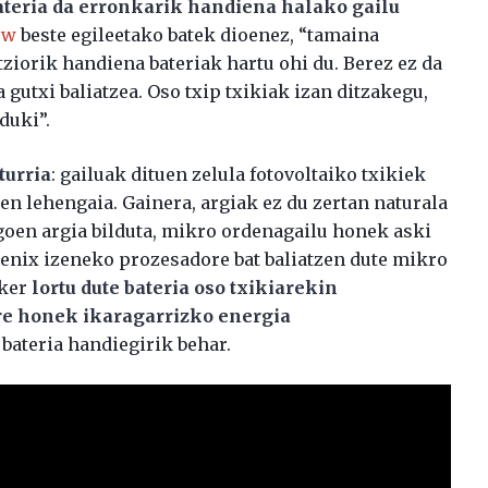
ateria da erronkarik handiena halako gailu
uw
beste egileetako batek dioenez, “tamaina
ziorik handiena bateriak hartu ohi du. Berez ez da
a gutxi baliatzea. Oso txip txikiak izan ditzakegu,
duki”.
turria
: gailuak dituen zelula fotovoltaiko txikiek
n lehengaia. Gainera, argiak ez du zertan naturala
agoen argia bilduta, mikro ordenagailu honek aski
oenix izeneko prozesadore bat baliatzen dute mikro
sker
lortu dute bateria oso txikiarekin
re honek ikaragarrizko energia
u bateria handiegirik behar.