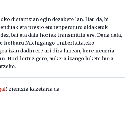
oko distantzian egin dezakete lan. Hau da, bi
enduak eta presio eta tenperatura aldaketak
ez, bai eta datu horiek transmititu ere. Dena dela,
te helburu
Michigango Unibertsitateko
goa izan dadin ere ari dira lanean,
bere neurria
an
. Hori lortuz gero, aukera izango lukete hura
atzeko.
al
) zientzia kazetaria da.