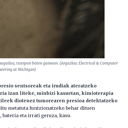
nagailua, txanpon baten gainean. (Argazkia: Electrical & Computer
eering at Michigan)
 presio sentsoreak eta irudiak ateratzeko
ria izan liteke, minbizi kasuetan, kimioterapia
egileek diotenez tumorearen presioa detektatzeko
ditu metatuta funtzionatzeko behar dituen
bateria eta irrati geruza, kasu.