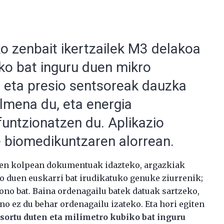
o zenbait ikertzailek M3 delakoa
iko bat inguru duen mikro
 eta presio sentsoreak dauzka
almena du, eta energia
funtzionatzen du. Aplikazio
ke biomedikuntzaren alorrean.
ehen kolpean dokumentuak idazteko, argazkiak
o duen euskarri bat irudikatuko genuke ziurrenik;
efono bat. Baina ordenagailu batek datuak sartzeko,
o ez du behar ordenagailu izateko. Eta hori egiten
sortu duten eta milimetro kubiko bat inguru