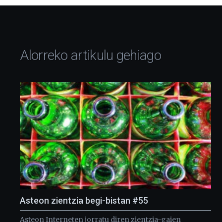
Alorreko artikulu gehiago
Asteon zientzia begi-bistan #55
Asteon Interneten jorratu diren zientzia-gaien