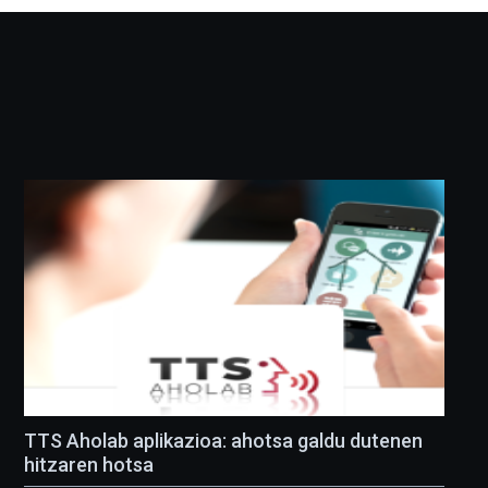
TTS Aholab aplikazioa: ahotsa galdu dutenen
hitzaren hotsa