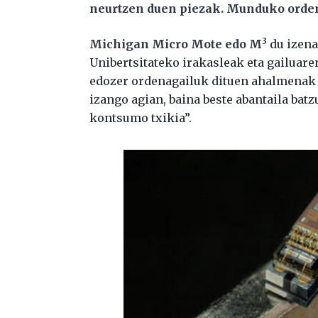
neurtzen duen piezak. Munduko orden
3
Michigan Micro Mote edo M
du izena
Unibertsitateko irakasleak eta gailuare
edozer ordenagailuk dituen ahalmenak 
izango agian, baina beste abantaila batz
kontsumo txikia”.