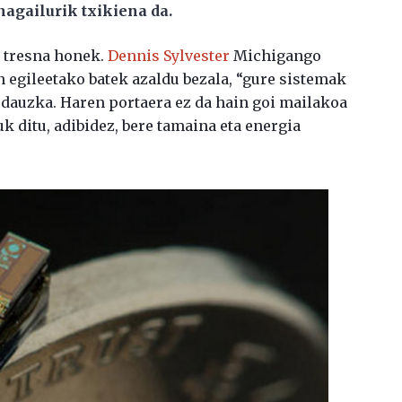
agailurik txikiena da.
 tresna honek.
Dennis Sylvester
Michigango
n egileetako batek azaldu bezala, “gure sistemak
dauzka. Haren portaera ez da hain goi mailakoa
uk ditu, adibidez, bere tamaina eta energia