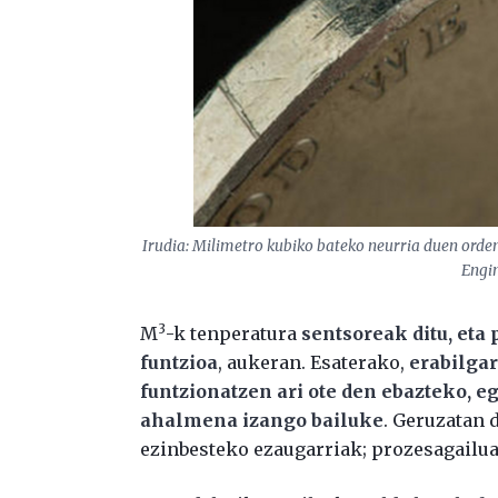
Irudia: Milimetro kubiko bateko neurria duen orde
Engin
3
M
-k tenperatura
sentsoreak ditu, eta
funtzioa
, aukeran. Esaterako,
erabilgar
funtzionatzen ari ote den ebazteko, 
ahalmena izango bailuke
. Geruzatan 
ezinbesteko ezaugarriak; prozesagailua, 