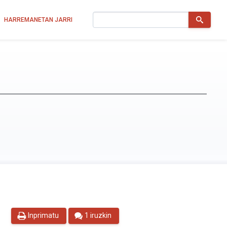
Bilatu
HARREMANETAN JARRI
Inprimatu
1 iruzkin