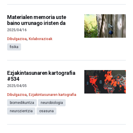
Materialen memoria uste
baino urrunago iristen da
2025/04/16
,
Dibulgazioa
Kolaborazioak
fisika
Ezjakintasunaren kartografia
#534
2025/04/05
,
Dibulgazioa
Ezjakintasunaren kartografia
biomedikuntza
neurobiologia
neurozientzia
osasuna