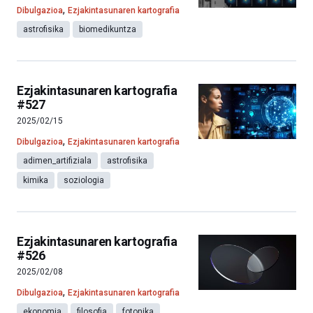
,
Dibulgazioa
Ezjakintasunaren kartografia
astrofisika
biomedikuntza
Ezjakintasunaren kartografia
#527
2025/02/15
,
Dibulgazioa
Ezjakintasunaren kartografia
adimen_artifiziala
astrofisika
kimika
soziologia
Ezjakintasunaren kartografia
#526
2025/02/08
,
Dibulgazioa
Ezjakintasunaren kartografia
ekonomia
filosofia
fotonika