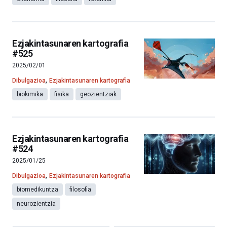
Ezjakintasunaren kartografia
#525
2025/02/01
,
Dibulgazioa
Ezjakintasunaren kartografia
biokimika
fisika
geozientziak
Ezjakintasunaren kartografia
#524
2025/01/25
,
Dibulgazioa
Ezjakintasunaren kartografia
biomedikuntza
filosofia
neurozientzia