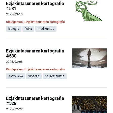
Ezjakintasunaren kartografia
#531
2025/03/15
,
Dibulgazioa
Ezjakintasunaren kartografia
biologia
fisika
medikuntza
Ezjakintasunaren kartografia
#530
2025/03/08
,
Dibulgazioa
Ezjakintasunaren kartografia
astrofisika
filosofia
neurozientzia
Ezjakintasunaren kartografia
#528
2025/02/22