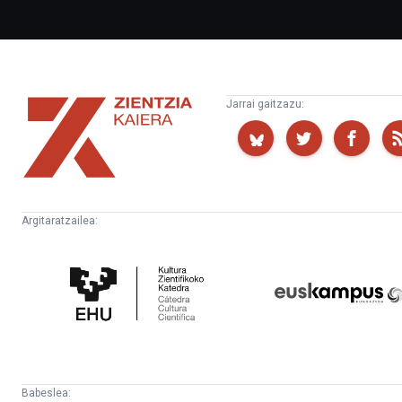
Zientzia
Jarrai gaitzazu:
Kaiera
Argitaratzailea:
Kultura
Euskampus
Zientifikoko
Fundazioa
Katedra
Babeslea: