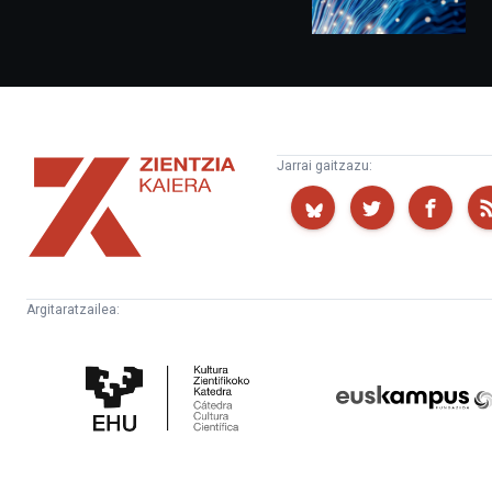
Zientzia
Jarrai gaitzazu:
Kaiera
Argitaratzailea:
Kultura
Euskampus
Zientifikoko
Fundazioa
Katedra