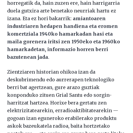
horregatik da, hain zuzen ere, hain harrigarria
duela gutxira arte benetako neurriak hartu ez
izana. Eta ez hori bakarrik:
amiantoaren
industriaren hedapen handiena eta eromen
komertziala 1940ko hamarkadan hasi eta
maila gorenera iritsi zen 1950eko eta 1960ko
hamarkadetan, informazio horren berri
bazutenean jada
.
Zientziaren historian ohikoa izan da
deskubrimendu edo aurrerapen teknologiko
berri bat agertzean, gure arazo guztiak
konponduko zituen Grial Santu edo sorgin-
harritzat hartzea. Horixe bera gertatu zen
elektrizitatearekin, erradioaktibitatearekin —
gogoan izan eguneroko erabilerako produktu
askok bazeukatela radioa, baita hortzetako