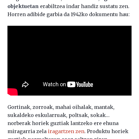
objektuetan
erabiltzea indar handiz sustatu zen.
Horren adibide garbia da 1942ko dokumentu hau:
Gortinak, zorroak, mahai oihalak, mantak,
sukaldeko eskularruak, poltsak, sokak…
norberak horiek guztiak lantzeko ere ehuna
miragarria zela
iragartzen zen
. Produktu horiek