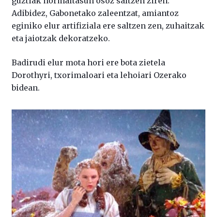
guztiak normaltasun osoz saltzen ziren.
Adibidez, Gabonetako zaleentzat, amiantoz
eginiko elur artifiziala ere saltzen zen, zuhaitzak
eta jaiotzak dekoratzeko.
Badirudi elur mota hori ere bota zietela
Dorothyri, txorimaloari eta lehoiari Ozerako
bidean.