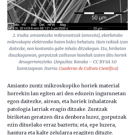
2. irudia: amiantozko mikrozuntzak (amosita), ekorketako
mikroskopio elektroniko baten bidez behatuta. Hain txikiak izan
daitezke, non konturatu gabe inhala ditzakegun. Eta, biriketan
dauzkagunean, gorputzak zailtasun handiak izaten ditu horiek
desagerrarazteko. (Argazkia: Ravaka – CC BY-SA 3.0
lizentziapean. Iturria:
Cuaderno de Cultura Científica
)
Amianto zuntz mikroskopiko horiek material
horrekin lan egiten ari den edozein ingurunetan
egon daitezke, airean, eta horiek inhalatzeak
patologia larriak eragin ditzake. Zuntzak
biriketan geratzen dira denbora luzez, gorputzak
ezin dituelako erraz baztertu; eta, epe luzera,
hantura eta kalte zelularra eragiten dituzte.