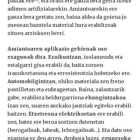
pastak ere—, eta orain ere gauza bera gerta liteke
adimen artifizialarekin. Amiantoarekin ere
gauza bera gertatu zen, baina aldea da goiena jo
zuenean bazutela material hura erabiltzeak
zituen arriskuen berri.
Amiantoaren aplikazio gehienak oso
ezagunak dira
.
Eraikuntzan
, isolamendu eta
estalgarri gisa erabili da, baita zoruen
iraunkortasuna eta erresistentzia hobetzeko ere.
Automobilgintzan
, ohiko materiala zen freno
pastilletan eta enbrageetan. Baina, zalantzarik
gabe, erabilera beldurgarriena
ehungintzakoa
izan zen, suaren aurkako jantziak egiteko erabili
baitzen.
Etxetresna elektrikoetan
ere erabili
zen, batez ere beroa sortzen dutenetan
(berogailuak, labeak, lehorgailuak…). Eta datu oso
ezaguna ez den arren, denbora luzez,
eguneroko