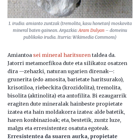
1. irudia: amianto zuntzak (tremolita, kasu honetan) moskovita
mineral baten gainean. Argazkia:
Aram Dulyan
– domeinu
publikoko irudia. Iturria: Wikimedia Commons)
Amiantoa
sei mineral haritsuren
taldea da.
Jatorri metamorfikoa dute eta silikatoz osatzen
dira —zehazki, naturan ugarien direnak—:
grunerita (edo amosita, barietate haritsurako),
krisotiloa, riebeckita (krozidolita), tremolita,
bisolita (aktinolita) eta antofilita. Bi ezaugarrik
eragiten dute mineralak hainbeste propietate
izatea eta hain moldakorra izatea: alde batetik,
haren konbinazioak; eta, bestetik, zuntz luze,
malgu eta erresistentez osatuta egoteak.
Erresistentea da suaren aurka, propietate