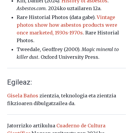
Kin, Daniel (2024).
History of asbestos
.
Asbestos.com.
2024ko uztailaren 12a.
Rare Historial Photos (data gabe).
Vintage
photos show how asbestos products were
once marketed, 1930s-1970s
. Rare Historial
Photos.
Tweedale, Geoffrey (2000).
Magic mineral to
killer dust
. Oxford University Press.
Egileaz:
Gisela
Baños
zientzia,
teknologia
eta
zientzia
fikzioaren
dibulgatzailea
da.
Jatorrizko artikulua
Cuaderno de Cultura