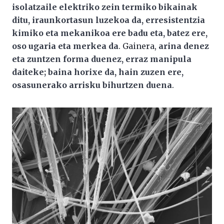
isolatzaile elektriko zein termiko bikainak
ditu, iraunkortasun luzekoa da, erresistentzia
kimiko eta mekanikoa ere badu eta, batez ere,
oso ugaria eta merkea da
. Gainera,
arina denez
eta zuntzen forma duenez, erraz manipula
daiteke; baina horixe da, hain zuzen ere,
osasunerako arrisku bihurtzen duena
.