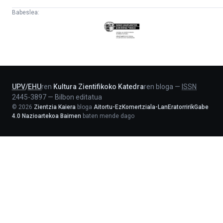
Babeslea:
Eusko
Jaurlaritza
-
Lehendakaritza
UPV
/
EHU
ren
Kultura Zientifikoko Katedra
ren bloga
—
ISSN
2445-3897
—
Bilbon editatua
©
2026
Zientzia Kaiera
bloga
Aitortu-EzKomertziala-LanEratorririkGabe
4.0 Nazioartekoa Baimen
baten mende dago