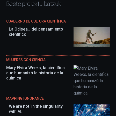
Beste proiektu batzuk
CUADERNO DE CULTURA CIENTÍFICA
La Odisea… del pensamiento
científico
MUJERES CON CIENCIA
Mary Elvira Weeks, la científica
que humanizó la historia de la
química
MAPPING IGNORANCE
We are not ‘in the singularity’
with AI.