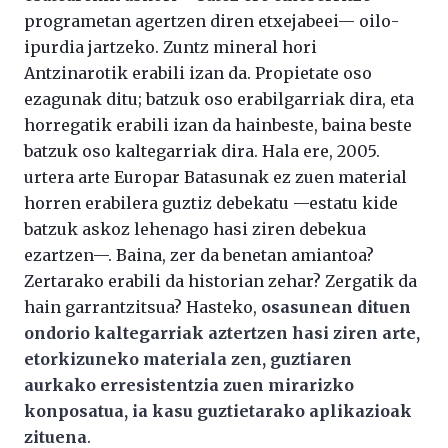
programetan agertzen diren etxejabeei— oilo-
ipurdia jartzeko. Zuntz mineral hori
Antzinarotik erabili izan da. Propietate oso
ezagunak ditu; batzuk oso erabilgarriak dira, eta
horregatik erabili izan da hainbeste, baina beste
batzuk oso kaltegarriak dira. Hala ere, 2005.
urtera arte Europar Batasunak ez zuen material
horren erabilera guztiz debekatu —estatu kide
batzuk askoz lehenago hasi ziren debekua
ezartzen—. Baina, zer da benetan amiantoa?
Zertarako erabili da historian zehar? Zergatik da
hain garrantzitsua? Hasteko,
osasunean dituen
ondorio kaltegarriak aztertzen hasi ziren arte,
etorkizuneko materiala zen, guztiaren
aurkako erresistentzia zuen mirarizko
konposatua, ia kasu guztietarako aplikazioak
zituena
.