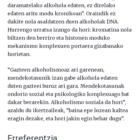
daramatelako alkohola edaten, ez direlako
edaten aritu modu kronikoan”. Oraindik ez
dakite nola asaldatzen duen alkoholak DNA.
Hurrengo urratsa izango da hori: kromatina nola
biltzen den berriro eta histonen moduko
mekanismo konplexuen portaera gizabanako
horietan.
“Gazteen alkoholismoaz ari garenean,
mendekotasunik izan gabe alkohola edaten
duten gazteei buruz ari gara. Mendekotasunak
ondorio sozial eta psikologiko konplexuago bat
dakar berarekin. Alkoholismo soziala da hori”,
azaldu du ikertzaileak, “baina epe luzean kaltea
eragin dezake, eta hori jakin egin behar dugu”.
Erreferentzia