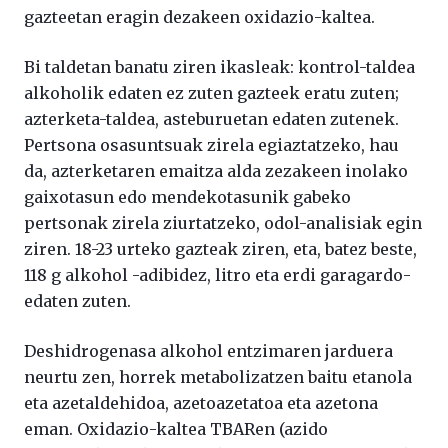
gazteetan eragin dezakeen oxidazio-kaltea.
Bi taldetan banatu ziren ikasleak: kontrol-taldea
alkoholik edaten ez zuten gazteek eratu zuten;
azterketa-taldea, asteburuetan edaten zutenek.
Pertsona osasuntsuak zirela egiaztatzeko, hau
da, azterketaren emaitza alda zezakeen inolako
gaixotasun edo mendekotasunik gabeko
pertsonak zirela ziurtatzeko, odol-analisiak egin
ziren. 18-23 urteko gazteak ziren, eta, batez beste,
118 g alkohol -adibidez, litro eta erdi garagardo-
edaten zuten.
Deshidrogenasa alkohol entzimaren jarduera
neurtu zen, horrek metabolizatzen baitu etanola
eta azetaldehidoa, azetoazetatoa eta azetona
eman. Oxidazio-kaltea TBARen (azido