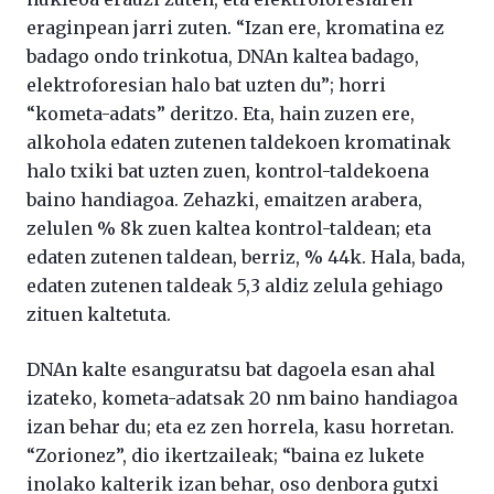
eraginpean jarri zuten. “Izan ere, kromatina ez
badago ondo trinkotua, DNAn kaltea badago,
elektroforesian halo bat uzten du”; horri
“kometa-adats” deritzo. Eta, hain zuzen ere,
alkohola edaten zutenen taldekoen kromatinak
halo txiki bat uzten zuen, kontrol-taldekoena
baino handiagoa. Zehazki, emaitzen arabera,
zelulen % 8k zuen kaltea kontrol-taldean; eta
edaten zutenen taldean, berriz, % 44k. Hala, bada,
edaten zutenen taldeak 5,3 aldiz zelula gehiago
zituen kaltetuta.
DNAn kalte esanguratsu bat dagoela esan ahal
izateko, kometa-adatsak 20 nm baino handiagoa
izan behar du; eta ez zen horrela, kasu horretan.
“Zorionez”, dio ikertzaileak; “baina ez lukete
inolako kalterik izan behar, oso denbora gutxi