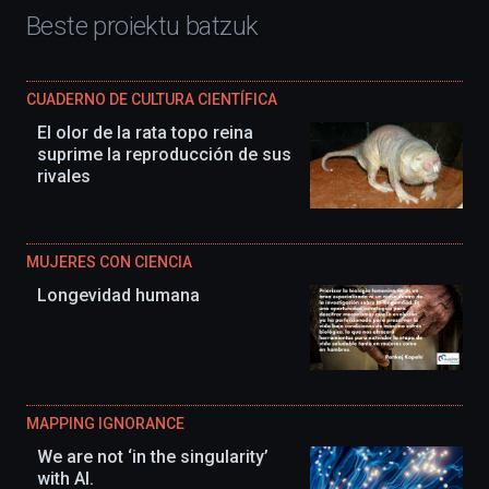
Beste proiektu batzuk
CUADERNO DE CULTURA CIENTÍFICA
El olor de la rata topo reina
suprime la reproducción de sus
rivales
MUJERES CON CIENCIA
Longevidad humana
MAPPING IGNORANCE
We are not ‘in the singularity’
with AI.