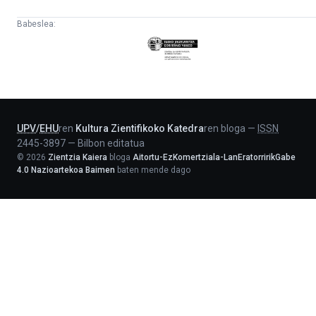
Babeslea:
Eusko
Jaurlaritza
-
Lehendakaritza
UPV
/
EHU
ren
Kultura Zientifikoko Katedra
ren bloga
—
ISSN
2445-3897
—
Bilbon editatua
©
2026
Zientzia Kaiera
bloga
Aitortu-EzKomertziala-LanEratorririkGabe
4.0 Nazioartekoa Baimen
baten mende dago