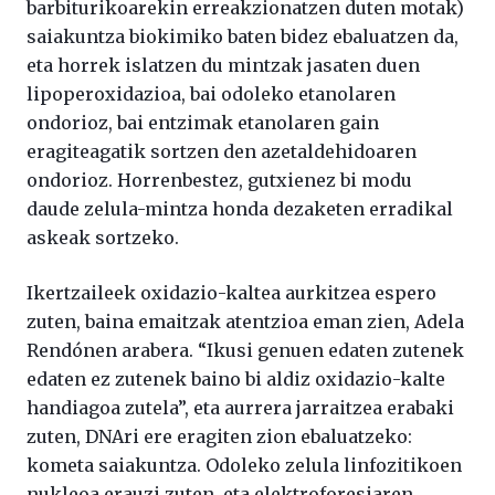
barbiturikoarekin erreakzionatzen duten motak)
saiakuntza biokimiko baten bidez ebaluatzen da,
eta horrek islatzen du mintzak jasaten duen
lipoperoxidazioa, bai odoleko etanolaren
ondorioz, bai entzimak etanolaren gain
eragiteagatik sortzen den azetaldehidoaren
ondorioz. Horrenbestez, gutxienez bi modu
daude zelula-mintza honda dezaketen erradikal
askeak sortzeko.
Ikertzaileek oxidazio-kaltea aurkitzea espero
zuten, baina emaitzak atentzioa eman zien, Adela
Rendónen arabera. “Ikusi genuen edaten zutenek
edaten ez zutenek baino bi aldiz oxidazio-kalte
handiagoa zutela”, eta aurrera jarraitzea erabaki
zuten, DNAri ere eragiten zion ebaluatzeko:
kometa saiakuntza. Odoleko zelula linfozitikoen
nukleoa erauzi zuten, eta elektroforesiaren