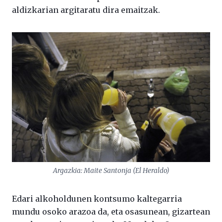
aldizkarian argitaratu dira emaitzak.
Argazkia: Maite Santonja (El Heraldo)
Edari alkoholdunen kontsumo kaltegarria
mundu osoko arazoa da, eta osasunean, gizartean