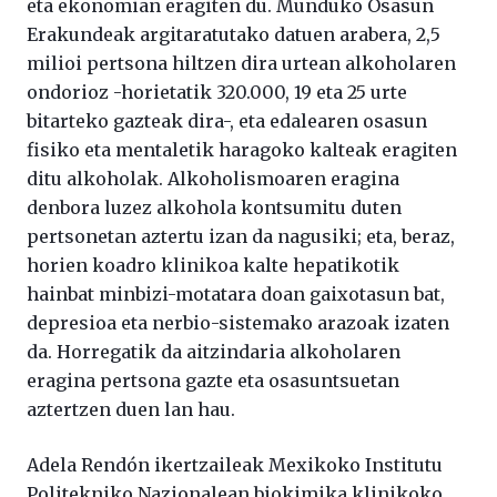
eta ekonomian eragiten du. Munduko Osasun
Erakundeak argitaratutako datuen arabera, 2,5
milioi pertsona hiltzen dira urtean alkoholaren
ondorioz -horietatik 320.000, 19 eta 25 urte
bitarteko gazteak dira-, eta edalearen osasun
fisiko eta mentaletik haragoko kalteak eragiten
ditu alkoholak. Alkoholismoaren eragina
denbora luzez alkohola kontsumitu duten
pertsonetan aztertu izan da nagusiki; eta, beraz,
horien koadro klinikoa kalte hepatikotik
hainbat minbizi-motatara doan gaixotasun bat,
depresioa eta nerbio-sistemako arazoak izaten
da. Horregatik da aitzindaria alkoholaren
eragina pertsona gazte eta osasuntsuetan
aztertzen duen lan hau.
Adela Rendón ikertzaileak Mexikoko Institutu
Politekniko Nazionalean biokimika klinikoko