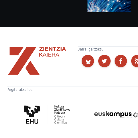
Zientzia
Jarrai gaitzazu:
Kaiera
Argitaratzailea:
Kultura
Euskampus
Zientifikoko
Fundazioa
Katedra