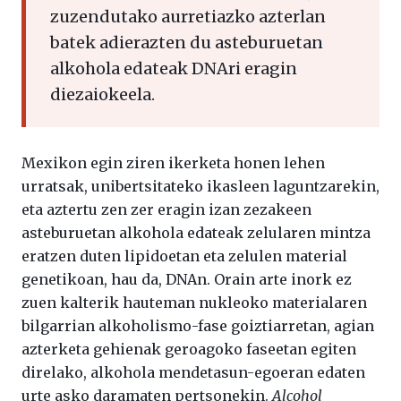
zuzendutako aurretiazko azterlan
batek adierazten du asteburuetan
alkohola edateak DNAri eragin
diezaiokeela.
Mexikon egin ziren ikerketa honen lehen
urratsak, unibertsitateko ikasleen laguntzarekin,
eta aztertu zen zer eragin izan zezakeen
asteburuetan alkohola edateak zelularen mintza
eratzen duten lipidoetan eta zelulen material
genetikoan, hau da, DNAn. Orain arte inork ez
zuen kalterik hauteman nukleoko materialaren
bilgarrian alkoholismo-fase goiztiarretan, agian
azterketa gehienak geroagoko faseetan egiten
direlako, alkohola mendetasun-egoeran edaten
urte asko daramaten pertsonekin.
Alcohol