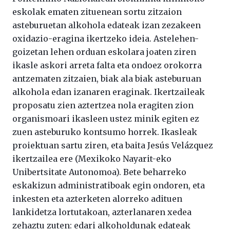
eskolak ematen zituenean sortu zitzaion
asteburuetan alkohola edateak izan zezakeen
oxidazio-eragina ikertzeko ideia. Astelehen-
goizetan lehen orduan eskolara joaten ziren
ikasle askori arreta falta eta ondoez orokorra
antzematen zitzaien, biak ala biak asteburuan
alkohola edan izanaren eraginak. Ikertzaileak
proposatu zien aztertzea nola eragiten zion
organismoari ikasleen ustez minik egiten ez
zuen asteburuko kontsumo horrek. Ikasleak
proiektuan sartu ziren, eta baita Jesús Velázquez
ikertzailea ere (Mexikoko Nayarit-eko
Unibertsitate Autonomoa). Bete beharreko
eskakizun administratiboak egin ondoren, eta
inkesten eta azterketen alorreko adituen
lankidetza lortutakoan, azterlanaren xedea
zehaztu zuten: edari alkoholdunak edateak