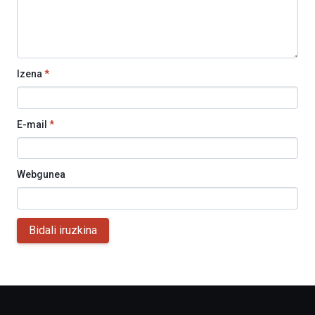
Izena
*
E-mail
*
Webgunea
Bidali iruzkina