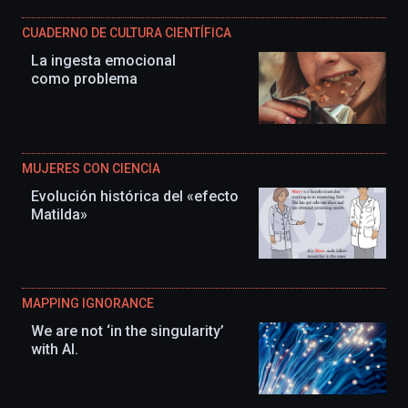
CUADERNO DE CULTURA CIENTÍFICA
La ingesta emocional
como problema
MUJERES CON CIENCIA
Evolución histórica del «efecto
Matilda»
MAPPING IGNORANCE
We are not ‘in the singularity’
with AI.