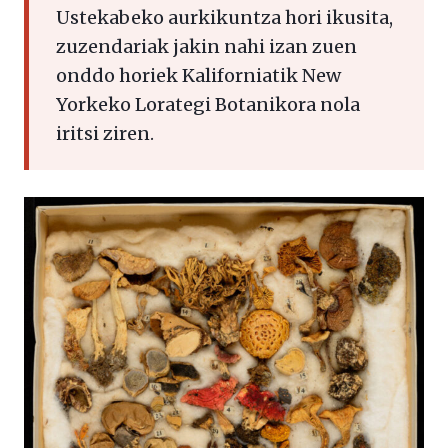
Ustekabeko aurkikuntza hori ikusita,
zuzendariak jakin nahi izan zuen
onddo horiek Kaliforniatik New
Yorkeko Lorategi Botanikora nola
iritsi ziren.