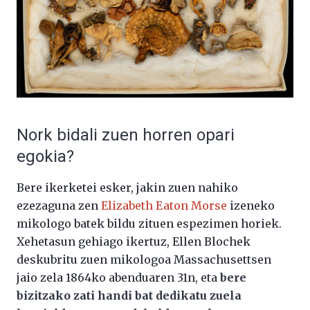
Nork bidali zuen horren opari
egokia?
Bere ikerketei esker, jakin zuen nahiko
ezezaguna zen
Elizabeth Eaton Morse
izeneko
mikologo batek bildu zituen espezimen horiek.
Xehetasun gehiago ikertuz, Ellen Blochek
deskubritu zuen mikologoa Massachusettsen
jaio zela 1864ko abenduaren 31n, eta
bere
bizitzako zati handi bat dedikatu zuela