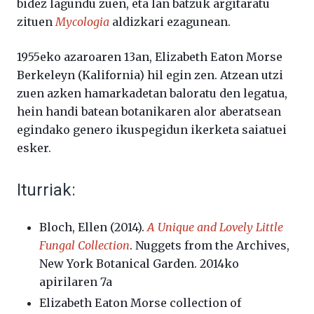
bidez lagundu zuen, eta lan batzuk argitaratu
zituen
Mycologia
aldizkari ezagunean.
1955eko azaroaren 13an, Elizabeth Eaton Morse
Berkeleyn (Kalifornia) hil egin zen. Atzean utzi
zuen azken hamarkadetan baloratu den legatua,
hein handi batean botanikaren alor aberatsean
egindako genero ikuspegidun ikerketa saiatuei
esker.
Iturriak:
Bloch, Ellen (2014).
A Unique and Lovely Little
Fungal Collection
. Nuggets from the Archives,
New York Botanical Garden. 2014ko
apirilaren 7a
Elizabeth Eaton Morse collection of