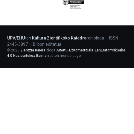
Eusko
Jaurlaritza
-
Lehendakaritza
UPV
/
EHU
ren
Kultura Zientifikoko Katedra
ren bloga
—
ISSN
2445-3897
—
Bilbon editatua
©
2026
Zientzia Kaiera
bloga
Aitortu-EzKomertziala-LanEratorririkGabe
4.0 Nazioartekoa Baimen
baten mende dago