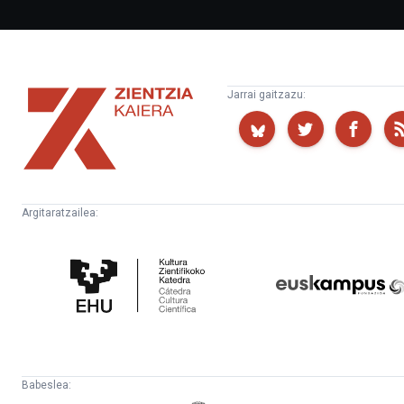
Zientzia
Jarrai gaitzazu:
Kaiera
Argitaratzailea:
Kultura
Euskampus
Zientifikoko
Fundazioa
Katedra
Babeslea: