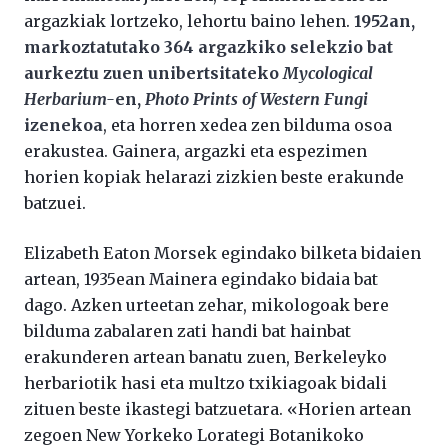
argazkiak lortzeko, lehortu baino lehen.
1952an,
markoztatutako 364 argazkiko selekzio bat
aurkeztu zuen unibertsitateko
Mycological
Herbarium-
en,
Photo Prints of Western Fungi
izenekoa
, eta horren xedea zen bilduma osoa
erakustea. Gainera, argazki eta espezimen
horien kopiak helarazi zizkien beste erakunde
batzuei.
Elizabeth Eaton Morsek egindako bilketa bidaien
artean, 1935ean Mainera egindako bidaia bat
dago. Azken urteetan zehar, mikologoak bere
bilduma zabalaren zati handi bat hainbat
erakunderen artean banatu zuen, Berkeleyko
herbariotik hasi eta multzo txikiagoak bidali
zituen beste ikastegi batzuetara. «Horien artean
zegoen New Yorkeko Lorategi Botanikoko