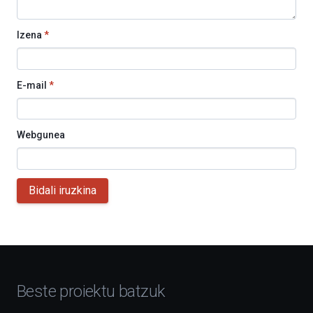
Izena
*
E-mail
*
Webgunea
Bidali iruzkina
Beste proiektu batzuk