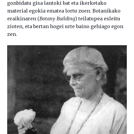
gonbidatu gisa lantoki bat eta ikerketako
material egokia ematea lortu zuen. Botanikako
eraikinaren (
Botany Building
) teilatupea esleitu
zioten, eta bertan hogei urte baino gehiago egon
zen.