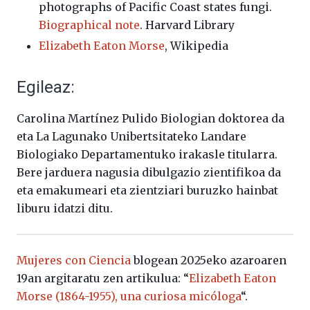
photographs of Pacific Coast states fungi.
Biographical note
. Harvard Library
Elizabeth Eaton Morse
, Wikipedia
Egileaz:
Carolina Martínez Pulido Biologian doktorea da
eta La Lagunako Unibertsitateko Landare
Biologiako Departamentuko irakasle titularra.
Bere jarduera nagusia dibulgazio zientifikoa da
eta emakumeari eta zientziari buruzko hainbat
liburu idatzi ditu.
Mujeres con Ciencia
blogean 2025eko azaroaren
19an argitaratu zen artikulua: “
Elizabeth Eaton
Morse (1864-1955), una curiosa micóloga
“.