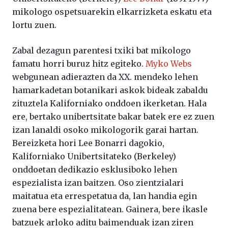
mikologo ospetsuarekin elkarrizketa eskatu eta
lortu zuen.
Zabal dezagun parentesi txiki bat mikologo
famatu horri buruz hitz egiteko.
Myko Webs
webgunean adierazten da XX. mendeko lehen
hamarkadetan botanikari askok bideak zabaldu
zituztela Kaliforniako onddoen ikerketan. Hala
ere, bertako unibertsitate bakar batek ere ez zuen
izan lanaldi osoko mikologorik garai hartan.
Bereizketa hori Lee Bonarri dagokio,
Kaliforniako Unibertsitateko (Berkeley)
onddoetan dedikazio esklusiboko lehen
espezialista izan baitzen. Oso zientzialari
maitatua eta errespetatua da, lan handia egin
zuena bere espezialitatean. Gainera, bere ikasle
batzuek arloko aditu baimenduak izan ziren