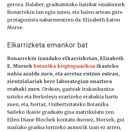
gerora. Halaber, graduatutako hainbat emakumek
Bonarrekin lan egin zuten, eta haien artean gure
protagonista nabarmentzen da: Elizabeth Eaton
Morse.
Elkarrizketa emankor bat
Bonarrekin izandako elkarrizketan, Elizabeth
E. Morsek
botanika kriptogamikoa
ikasteko
nahia azaldu zuen, eta arretaz entzun ostean,
zientzialariak bere laborategian onartzea
erabaki zuen
. Orduan, gazteak irakaskuntza
uzteko eta Berkeleyn ezartzeko erabakia hartu
zuen, eta, hortaz, Unibertsitateko Botanika
Saileko ikasle graduatu gisa matrikulatu zen.
Ellen Diane Blochek kontatu duenez, Morsek, goi
mailako gradua lortzeko asmorik izan ez arren,