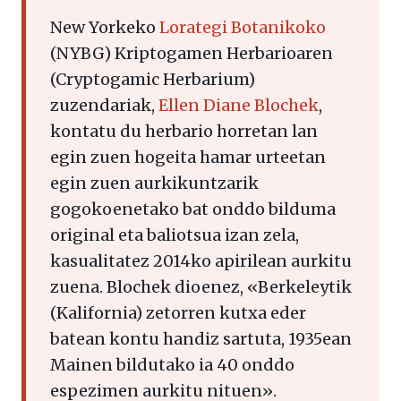
New Yorkeko
Lorategi Botanikoko
(NYBG) Kriptogamen Herbarioaren
(Cryptogamic Herbarium)
zuzendariak,
Ellen Diane Blochek
,
kontatu du herbario horretan lan
egin zuen hogeita hamar urteetan
egin zuen aurkikuntzarik
gogokoenetako bat onddo bilduma
original eta baliotsua izan zela,
kasualitatez 2014ko apirilean aurkitu
zuena. Blochek dioenez, «Berkeleytik
(Kalifornia) zetorren kutxa eder
batean kontu handiz sartuta, 1935ean
Mainen bildutako ia 40 onddo
espezimen aurkitu nituen».