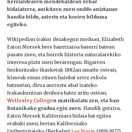
herrialdearen mendebaldean zehar
bidaiatzera, aurkitzen zuen onddo aniztasun
handia bildu, aztertu eta horien bilduma
egiteko.
Wikipedian irakur dezakegun moduan, Elizabeth
Eaton Morsek bere haurtzaroa baserri batean
pasatu zuen, eta horrek historia naturalarekiko
interesa piztu zuen berarengan. Bigarren
hezkuntzako ikasketak 1882an amaitu ostean,
klaseak eman zituen hainbat urtez eskola
batzuetan, dirua aurreztu ahal izateko.
Irakaskuntzan denbora batez aritu ostean,
Wellesley College
n matrikulatu zen, eta han
Botanikako gradua egin zuen
. Handik gutxira,
Eaton Morsek Kaliforniara bidaia bat egitea
erabaki zuen; bertan Kaliforniako
Unibertsitateko (Berkeley)
Lee Bonar
(1891-1977)