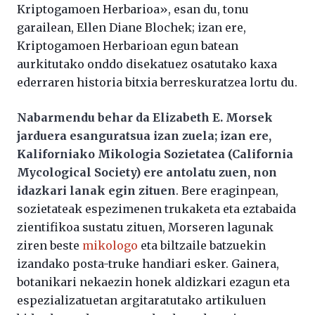
Kriptogamoen Herbarioa», esan du, tonu
garailean, Ellen Diane Blochek; izan ere,
Kriptogamoen Herbarioan egun batean
aurkitutako onddo disekatuez osatutako kaxa
ederraren historia bitxia berreskuratzea lortu du.
Nabarmendu behar da Elizabeth E. Morsek
jarduera esanguratsua izan zuela; izan ere,
Kaliforniako Mikologia Sozietatea (California
Mycological Society) ere antolatu zuen, non
idazkari lanak egin zituen
. Bere eraginpean,
sozietateak espezimenen trukaketa eta eztabaida
zientifikoa sustatu zituen, Morseren lagunak
ziren beste
mikologo
eta biltzaile batzuekin
izandako posta-truke handiari esker. Gainera,
botanikari nekaezin honek aldizkari ezagun eta
espezializatuetan argitaratutako artikuluen