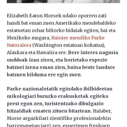
Elizabeth Eaton Morsek udako oporren zati
handi bat eman zuen Amerikako mendebaldeko
estatuetan zehar biltzeko bidaiak egiten, bai eta
Mexikoko mugara,
Rainier mendiko Parke
Naturalera
(Washington estatuan kokatua),
Alaskara eta Hawaiira ere.
Bere interes nagusia
onddoak izan ziren, eta horietako espezie
batzuei izena eman zien, baina beste landare
batzuen bilduma ere egin zuen
.
Parke nazionaletatik egindako ibilbideetan
mikologiari buruzko erakusketak egiteko
prest egon zen, turistentzako dibulgazio
hitzaldiak ematen zituen bitartean
. Halaber,
Morse argazkilari zientifiko profesionalekin
harremanetan jarri zen, espezimen freskoen