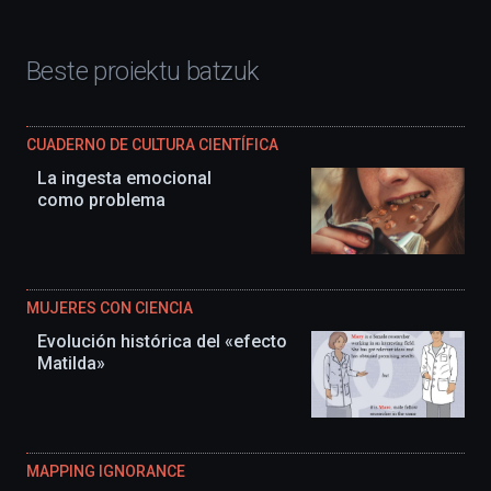
Beste proiektu batzuk
CUADERNO DE CULTURA CIENTÍFICA
La ingesta emocional
como problema
MUJERES CON CIENCIA
Evolución histórica del «efecto
Matilda»
MAPPING IGNORANCE