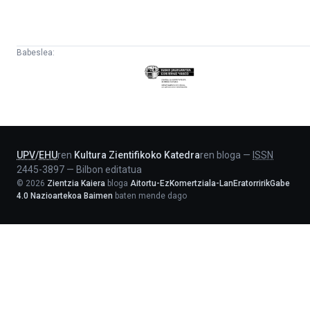
Babeslea:
Eusko
Jaurlaritza
-
Lehendakaritza
UPV
/
EHU
ren
Kultura Zientifikoko Katedra
ren bloga
—
ISSN
2445-3897
—
Bilbon editatua
©
2026
Zientzia Kaiera
bloga
Aitortu-EzKomertziala-LanEratorririkGabe
4.0 Nazioartekoa Baimen
baten mende dago