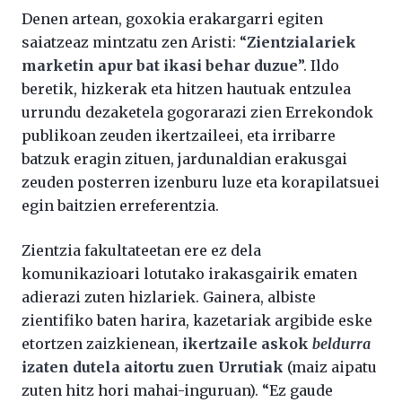
Denen artean, goxokia erakargarri egiten
saiatzeaz mintzatu zen Aristi: “
Zientzialariek
marketin apur bat ikasi behar duzue
”. Ildo
beretik, hizkerak eta hitzen hautuak entzulea
urrundu dezaketela gogorarazi zien Errekondok
publikoan zeuden ikertzaileei, eta irribarre
batzuk eragin zituen, jardunaldian erakusgai
zeuden posterren izenburu luze eta korapilatsuei
egin baitzien erreferentzia.
Zientzia fakultateetan ere ez dela
komunikazioari lotutako irakasgairik ematen
adierazi zuten hizlariek. Gainera, albiste
zientifiko baten harira, kazetariak argibide eske
etortzen zaizkienean,
ikertzaile askok
beldurra
izaten dutela aitortu zuen Urrutiak
(maiz aipatu
zuten hitz hori mahai-inguruan). “Ez gaude