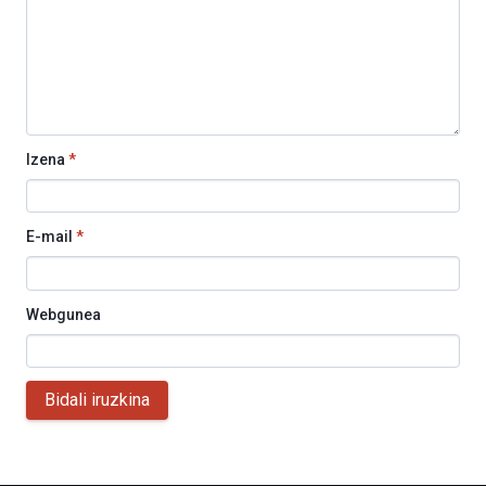
Izena
*
E-mail
*
Webgunea
Bidali iruzkina