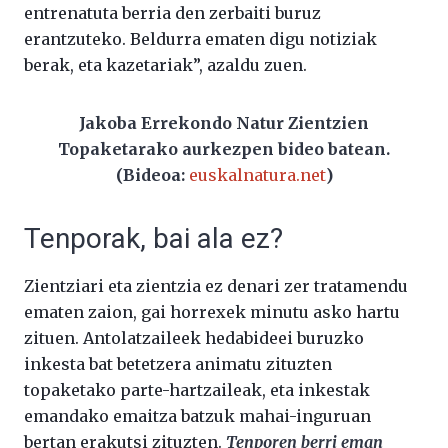
entrenatuta berria den zerbaiti buruz
erantzuteko. Beldurra ematen digu notiziak
berak, eta kazetariak”, azaldu zuen.
Jakoba Errekondo Natur Zientzien
Topaketarako aurkezpen bideo batean.
(Bideoa:
euskalnatura.net
)
Tenporak, bai ala ez?
Zientziari eta zientzia ez denari zer tratamendu
ematen zaion, gai horrexek minutu asko hartu
zituen. Antolatzaileek hedabideei buruzko
inkesta bat betetzera animatu zituzten
topaketako parte-hartzaileak, eta inkestak
emandako emaitza batzuk mahai-inguruan
bertan erakutsi zituzten.
Tenporen berri eman