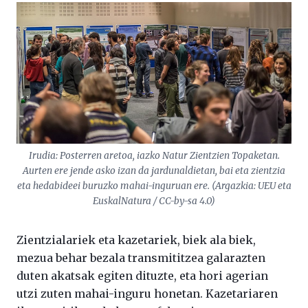
Irudia: Posterren aretoa, iazko Natur Zientzien Topaketan.
Aurten ere jende asko izan da jardunaldietan, bai eta zientzia
eta hedabideei buruzko mahai-inguruan ere. (Argazkia: UEU eta
EuskalNatura / CC-by-sa 4.0)
Zientzialariek eta kazetariek, biek ala biek,
mezua behar bezala transmititzea galarazten
duten akatsak egiten dituzte, eta hori agerian
utzi zuten mahai-inguru honetan. Kazetariaren