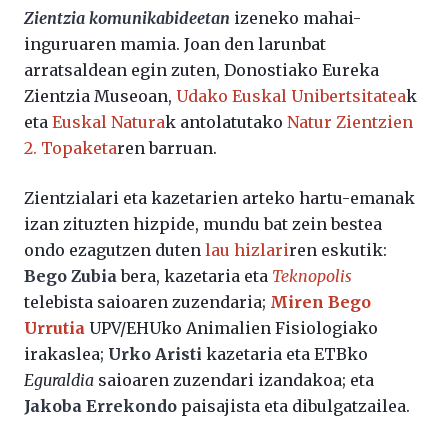
Zientzia komunikabideetan
izeneko mahai-
inguruaren mamia. Joan den larunbat
arratsaldean egin zuten, Donostiako Eureka
Zientzia Museoan,
Udako Euskal Unibertsitatea
k
eta
Euskal Natura
k antolatutako
Natur Zientzien
2. Topaketa
ren barruan.
Zientzialari eta kazetarien arteko hartu-emanak
izan zituzten hizpide, mundu bat zein bestea
ondo ezagutzen duten
lau hizlari
ren eskutik:
Bego Zubia
bera, kazetaria eta
Teknopolis
telebista saioaren zuzendaria;
Miren Bego
Urrutia
UPV/EHUko Animalien Fisiologiako
irakaslea;
Urko Aristi
kazetaria eta ETBko
Eguraldia
saioaren zuzendari izandakoa; eta
Jakoba Errekondo
paisajista eta dibulgatzailea.