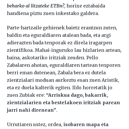
beharko al litzateke ETBn?
, horixe eztabaida
handiena piztu zuen inkestako galdera.
Parte-hartzaile gehienek baietz erantzun zuten,
baldin eta eguraldiaren atalean bada, eta argi
adierazten bada tenporak ez direla iragarpen
zientifikoa. Mahai-inguruko lau hizlarien artean,
baina, askotariko iritziak zeuden. Pello
Zabalaren ahotan, eguraldiaren tartean tenporen
berri eman dutenean, Zabala bera ez dutela
zientzialari moduan aurkeztu esan zuen Aristik,
eta ez duela kalterik egiten. Ildo horretatik jo
zuen Zubiak ere:
“Arriskua dago, bakarrik,
zientzialarien eta bestelakoen iritziak parean
jarri nahi direnean”
.
Urrutiaren ustez, ordea,
isobaren mapa eta