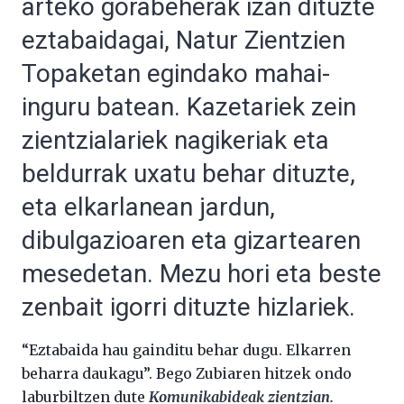
arteko gorabeherak izan dituzte
eztabaidagai, Natur Zientzien
Topaketan egindako mahai-
inguru batean. Kazetariek zein
zientzialariek nagikeriak eta
beldurrak uxatu behar dituzte,
eta elkarlanean jardun,
dibulgazioaren eta gizartearen
mesedetan. Mezu hori eta beste
zenbait igorri dituzte hizlariek.
“Eztabaida hau gainditu behar dugu. Elkarren
beharra daukagu”. Bego Zubiaren hitzek ondo
laburbiltzen dute
Komunikabideak zientzian.