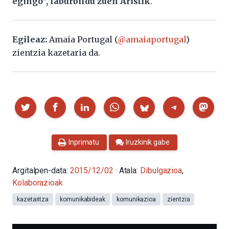
egingo”, laburbildu zuen Aristik
.
Egileaz:
Amaia Portugal (
@amaiaportugal
)
zientzia kazetaria da.
Partekatu
Inprimatu
Iruzkinik gabe
Argitalpen-data:
2015/12/02
· Atala:
Dibulgazioa
,
Kolaborazioak
kazetaritza
komunikabideak
komunikazioa
zientzia