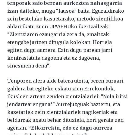
tenporak saio berean aurkeztea nahasgarria
izan daiteke
, muga “lausoa” baita. Eguraldirako
zein bestelako kasuetarako, metodo zientifikoa
aldarrikatu zuen UPV/EHUko ikertzaileak:
“Zientziaren ezaugarria zera da, emaitzak
etengabe jartzen ditugula kolokan. Horrela
egiten dugu aurrera. Ezin dugu parean jarri
kontrastatuta dagoena eta ez dagoena,
sinesmena dena”.
Tenporen afera alde batera utzita, beren buruari
galdera bat egiteko eskatu zien Errekondok,
ikusleen artean zeuden zientzialariei: “Nola iritsi
jendartearengana?” Aurrejuzguak baztertu, eta
kazetariek zein zientzialariek nagikeriak eta
beldurrak uxatu behar dituztela, hori geratu zen
agerian
. “Elkarrekin, edo ez dugu aurrera