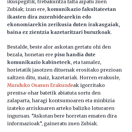
ikuspegitik, trebakuntza falta aipatu zuen
Zubiak; izan ere,
komunikazio fakultateetan
ikasten dira zuzenbidearekin edo
ekonomiarekin zerikusia duten irakasgaiak,
baina ez zientzia kazetaritzari buruzkoak
.
Bestalde, beste alor askotan gertatu ohi den
bezala, honetan ere
pisu handia dute
komunikazio kabineteek
, eta tamalez,
horietatik jasotzen dituenak erositako prezioan
saltzen ditu, maiz, kazetariak. Horren erakusle,
Munduko Osasun Erakunde
ak igorritako
prentsa-ohar batetik abiatuta sortu den
zalaparta, haragi kontsumoaren eta minbizia
izateko arriskuaren arteko balizko loturaren
inguruan. “Askotan bere horretan ematen dira
informazioak”, gaineratu zuen Zubiak.