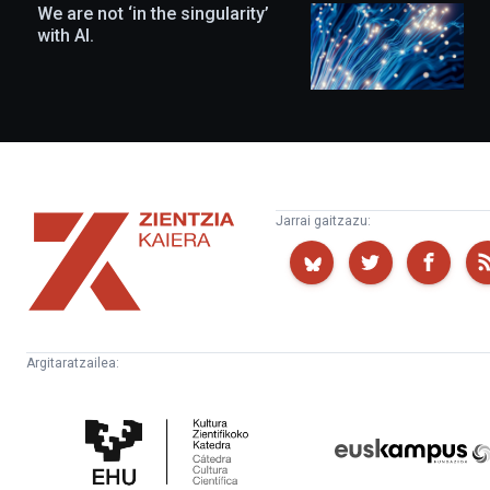
We are not ‘in the singularity’
with AI.
Zientzia
Jarrai gaitzazu:
Kaiera
Argitaratzailea:
Kultura
Euskampus
Zientifikoko
Fundazioa
Katedra