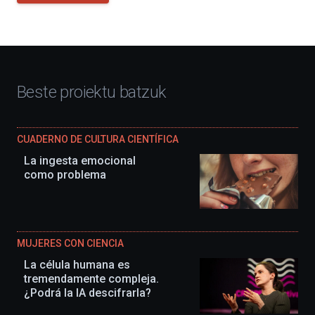
Beste proiektu batzuk
CUADERNO DE CULTURA CIENTÍFICA
La ingesta emocional
como problema
MUJERES CON CIENCIA
La célula humana es
tremendamente compleja.
¿Podrá la IA descifrarla?