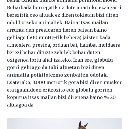
behar txikiak dituzte animalia poikilotermoek.
Beharbada horregatik ez dute aparteko ezaugarri
berezirik oso altuak ez diren tokietan bizi diren
odol hotzeko animaliek. Baina itsas mailan
arrunta den presioaren heren batean baino
gehiago (500 mmHg-tik behera) jaisten bada
atmosfera-presioa, orduan bai, hainbat moldaera
berezi behar dituzte zelulek behar duten
oxigenoa lortu ahal izateko. Izan ere,
globulu
gorri gehiago du toki altuetan bizi diren
animalia poikilotermo zenbaiten odolak
.
Esaterako, 3.000 metrotik gora bizi diren musker
eta iguanidoen eritrozito edo globulu gorrien
kopurua itsas mailan bizi direnena baino % 20
altuagoa da.