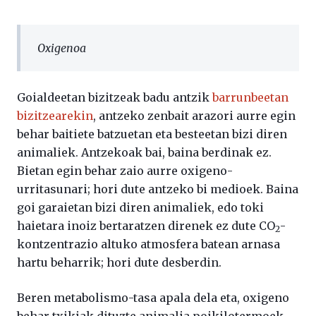
Oxigenoa
Goialdeetan bizitzeak badu antzik
barrunbeetan
bizitzearekin
, antzeko zenbait arazori aurre egin
behar baitiete batzuetan eta besteetan bizi diren
animaliek. Antzekoak bai, baina berdinak ez.
Bietan egin behar zaio aurre oxigeno-
urritasunari; hori dute antzeko bi medioek. Baina
goi garaietan bizi diren animaliek, edo toki
haietara inoiz bertaratzen direnek ez dute CO
-
2
kontzentrazio altuko atmosfera batean arnasa
hartu beharrik; hori dute desberdin.
Beren metabolismo-tasa apala dela eta, oxigeno