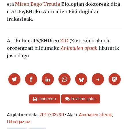
eta
Miren Bego Urrutia
Biologian doktoreak dira
eta UPV/EHUko Animalien Fisiologiako
irakasleak.
Artikulua UPV/EHUren
ZIO
(Zientzia irakurle
ororentzat) bildumako
Animalien aferak
liburutik
jaso dugu.
Partekatu
Inprimatu
Iruzkinik gabe
Argitalpen-data:
2017/03/30
· Atala:
Animalien aferak
,
Dibulgazioa