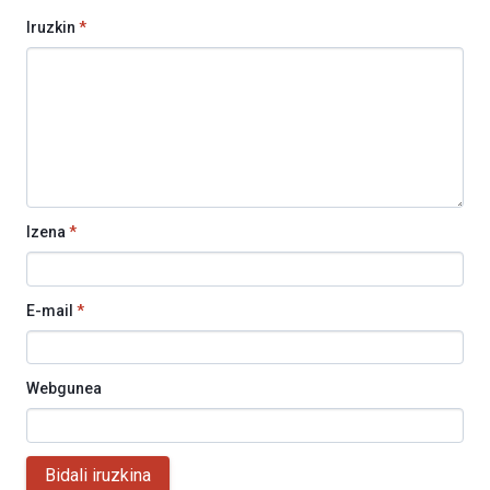
Iruzkin
*
Izena
*
E-mail
*
Webgunea
Bidali iruzkina