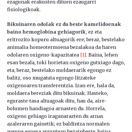
ezagunak erakusten dituen ezaugarri
fisiologikoak.
Bikuinaren odolak ez du beste kamelidoenak
baino hemoglobina gehiagorik
, ez eta
eritrozito kopuru altuagorik ere; beraz, bestelako
animalia homeotermoena bezalakoa da haren
odolaren oxigeno-kapazitatea
[1]
. Baina, lehen
esan bezala, toki horietan oxigeno gutxiago dago,
eta, beraz, bestelako moldaerarik egongo ez
balitz, oso mugatuta egongo litzateke
oxigenoaren transferentzia. Izan ere, hala da,
moldaera bereziak ditu bikuinak. Hasteko,
eguraste-tasa altuagoak ditu, hau da, aire-
bolumen handiagoa arnasten du. Horrela,
oxigeno gehiago iraganarazten du arnas
azaleraren gainetik; ez baldintza normalen
menpe egoera arruntean bezainbeste, baina