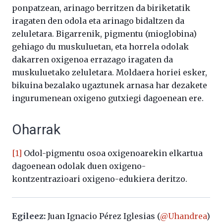
ponpatzean, arinago berritzen da biriketatik
iragaten den odola eta arinago bidaltzen da
zeluletara. Bigarrenik, pigmentu (mioglobina)
gehiago du muskuluetan, eta horrela odolak
dakarren oxigenoa errazago iragaten da
muskuluetako zeluletara. Moldaera horiei esker,
bikuina bezalako ugaztunek arnasa har dezakete
ingurumenean oxigeno gutxiegi dagoenean ere.
Oharrak
[1]
Odol-pigmentu osoa oxigenoarekin elkartua
dagoenean odolak duen oxigeno-
kontzentrazioari oxigeno-edukiera deritzo.
Egileez:
Juan Ignacio Pérez Iglesias (
@Uhandrea
)