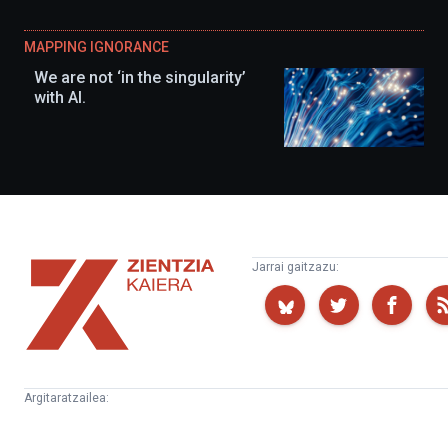
MAPPING IGNORANCE
We are not ‘in the singularity’
with AI.
Zientzia
Jarrai gaitzazu:
Kaiera
Argitaratzailea:
Kultura
Euskampus