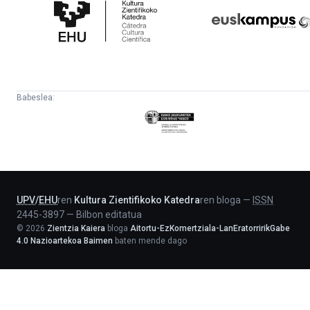
Zientifikoko
Fundazioa
Katedra
Babeslea:
Eusko
Jaurlaritza
-
Lehendakaritza
UPV
/
EHU
ren
Kultura Zientifikoko Katedra
ren bloga
—
ISSN
2445-3897
—
Bilbon editatua
©
2026
Zientzia Kaiera
bloga
Aitortu-EzKomertziala-LanEratorririkGabe
4.0 Nazioartekoa Baimen
baten mende dago