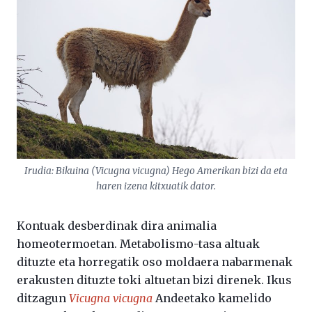
Irudia: Bikuina (
Vicugna vicugna
) Hego Amerikan bizi da eta
haren izena kitxuatik dator.
Kontuak desberdinak dira animalia
homeotermoetan. Metabolismo-tasa altuak
dituzte eta horregatik oso moldaera nabarmenak
erakusten dituzte toki altuetan bizi direnek. Ikus
ditzagun
Vicugna vicugna
Andeetako kamelido