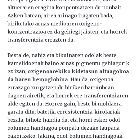
altueraren eragina konpentsatzen du nonbait.
Azken batean, airea arinago iragaten bada,
biriketako arnas medioaren oxigeno-
kontzentrazioa ez da gehiegi jaisten, eta horrek
transferentzia errazten du.
Bestalde, nahiz eta bikuinaren odolak beste
kamelidoenak baino arnas pigmentu gehiagorik
ez izan,
oxigenoarekiko kidetasun altuagokoa
da haren hemoglobina
. Hau da, oxigenoa
errazago xurgatzen du biriken barrunbean
dagoen airetik, eta horrek ere transferentziaren
alde egiten du. Horrez gain, beste bi moldaera
garatu ditu: batetik, erresistentzia-kirolariak
bezala, bihotz handia du, eta horri esker odol-
bolumen handiagoa ponpatu dezake taupada
bakoitzeko. Jakina, odol-bolumen handiagoak