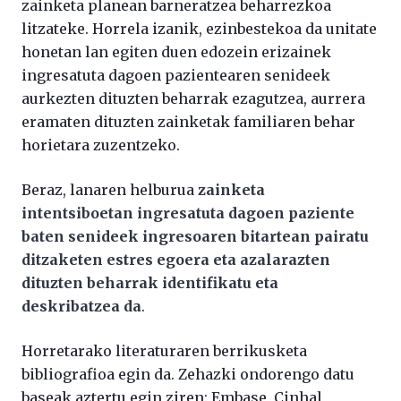
zainketa planean barneratzea beharrezkoa
litzateke. Horrela izanik, ezinbestekoa da unitate
honetan lan egiten duen edozein erizainek
ingresatuta dagoen pazientearen senideek
aurkezten dituzten beharrak ezagutzea, aurrera
eramaten dituzten zainketak familiaren behar
horietara zuzentzeko.
Beraz, lanaren helburua
zainketa
intentsiboetan ingresatuta dagoen paziente
baten senideek ingresoaren bitartean pairatu
ditzaketen estres egoera eta azalarazten
dituzten beharrak identifikatu eta
deskribatzea da
.
Horretarako literaturaren berrikusketa
bibliografioa egin da. Zehazki ondorengo datu
baseak aztertu egin ziren: Embase, Cinhal,