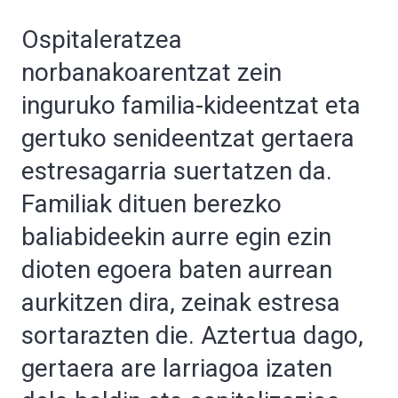
Ospitaleratzea
norbanakoarentzat zein
inguruko familia-kideentzat eta
gertuko senideentzat gertaera
estresagarria suertatzen da.
Familiak dituen berezko
baliabideekin aurre egin ezin
dioten egoera baten aurrean
aurkitzen dira, zeinak estresa
sortarazten die. Aztertua dago,
gertaera are larriagoa izaten