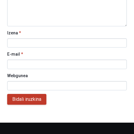
Izena
*
E-mail
*
Webgunea
Bidali iruzkina