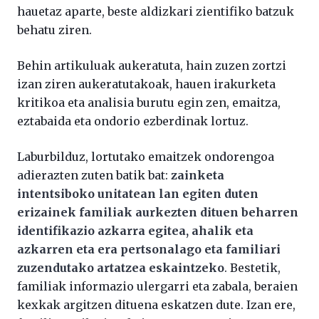
hauetaz aparte, beste aldizkari zientifiko batzuk
behatu ziren.
Behin artikuluak aukeratuta, hain zuzen zortzi
izan ziren aukeratutakoak, hauen irakurketa
kritikoa eta analisia burutu egin zen, emaitza,
eztabaida eta ondorio ezberdinak lortuz.
Laburbilduz, lortutako emaitzek ondorengoa
adierazten zuten batik bat:
zainketa
intentsiboko unitatean lan egiten duten
erizainek familiak aurkezten dituen beharren
identifikazio azkarra egitea, ahalik eta
azkarren eta era pertsonalago eta familiari
zuzendutako artatzea eskaintzeko
. Bestetik,
familiak informazio ulergarri eta zabala, beraien
kexkak argitzen dituena eskatzen dute. Izan ere,