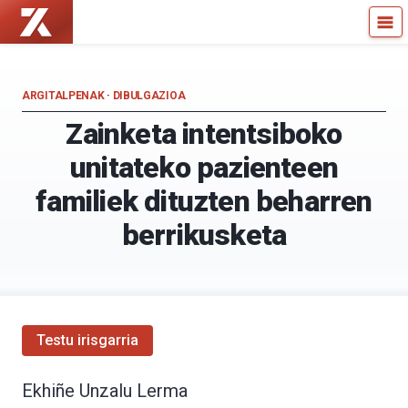
Zientzia
Kultura
Kaiera
Zientifikoko
—
Katedra
Kultura
ARGITALPENAK
·
DIBULGAZIOA
Zientifikoko
Zainketa intentsiboko
Katedra
unitateko pazienteen
familiek dituzten beharren
berrikusketa
Testu irisgarria
Ekhiñe Unzalu Lerma