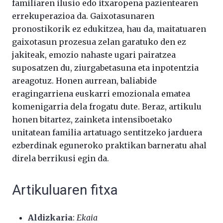
familiaren ilusio edo itxaropena pazientearen
errekuperazioa da. Gaixotasunaren
pronostikorik ez edukitzea, hau da, maitatuaren
gaixotasun prozesua zelan garatuko den ez
jakiteak, emozio nahaste ugari pairatzea
suposatzen du, ziurgabetasuna eta inpotentzia
areagotuz. Honen aurrean, baliabide
eragingarriena euskarri emozionala ematea
komenigarria dela frogatu dute. Beraz, artikulu
honen bitartez, zainketa intensiboetako
unitatean familia artatuago sentitzeko jarduera
ezberdinak eguneroko praktikan barneratu ahal
direla berrikusi egin da.
Artikuluaren fitxa
Aldizkaria
:
Ekaia