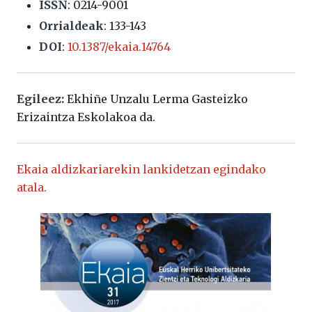
ISSN
: 0214-9001
Orrialdeak
: 133-143
DOI
:
10.1387/ekaia.14764
Egileez:
Ekhiñe Unzalu Lerma Gasteizko
Erizaintza Eskolakoa da.
Ekaia aldizkariarekin lankidetzan egindako
atala.