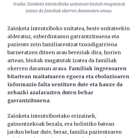
Irudia: Zainketa intentsiboko unitatean bisitak mugatutak
izatea da familiak okerren daramaten araua.
Zainketa intentsiboko unitatea, beste unitateekin
alderatuz, ezberdintasun garrantzitsuena eta
paziente zein familiarentzat txundigarriena
barneratzen dituen arau bereziak dira, horien
artean, bisitak mugatutak izatea da familiak
okerren daraman araua.
Familiak ingresoaren
bitartean maitatuaren egoera eta eboluzioaren
informazio falta sentitzen dute eta hauxe da
zehazki azalarazten duten behar
garrantzitsuena
.
Zainketa intentsiboetako erizainek,
gainontzekoak bezala, era holistiko batean
jardun behar dute, beraz, familia pazientearen