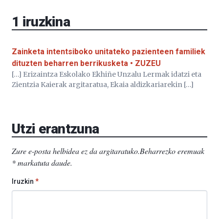
EHU…
1
iruzkina
Zainketa intentsiboko unitateko pazienteen familiek
dituzten beharren berrikusketa • ZUZEU
[…] Erizaintza Eskolako Ekhiñe Unzalu Lermak idatzi eta
Zientzia Kaierak argitaratua, Ekaia aldizkariarekin […]
Utzi erantzuna
Zure e-posta helbidea ez da argitaratuko.
Beharrezko eremuak
*
markatuta daude
.
Iruzkin
*