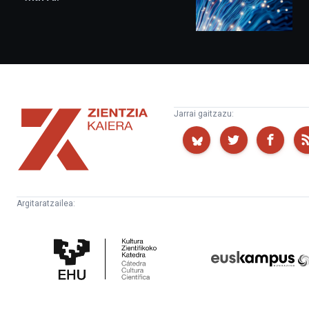
Zientzia
Jarrai gaitzazu:
Kaiera
Argitaratzailea:
Kultura
Euskampus
Zientifikoko
Fundazioa
Katedra