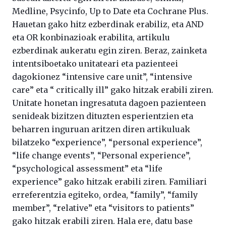
Medline, Psycinfo, Up to Date eta Cochrane Plus.
Hauetan gako hitz ezberdinak erabiliz, eta AND
eta OR konbinazioak erabilita, artikulu
ezberdinak aukeratu egin ziren. Beraz, zainketa
intentsiboetako unitateari eta pazienteei
dagokionez “intensive care unit”, “intensive
care” eta “ critically ill” gako hitzak erabili ziren.
Unitate honetan ingresatuta dagoen pazienteen
senideak bizitzen dituzten esperientzien eta
beharren inguruan aritzen diren artikuluak
bilatzeko “experience”, “personal experience”,
“life change events”, “Personal experience”,
“psychological assessment” eta “life
experience” gako hitzak erabili ziren. Familiari
erreferentzia egiteko, ordea, “family”, “family
member”, “relative” eta “visitors to patients”
gako hitzak erabili ziren. Hala ere, datu base