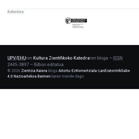
Babeslea:
Eusko
Jaurlaritza
-
Lehendakaritza
UPV
/
EHU
ren
Kultura Zientifikoko Katedra
ren bloga
—
ISSN
2445-3897
—
Bilbon editatua
©
2026
Zientzia Kaiera
bloga
Aitortu-EzKomertziala-LanEratorririkGabe
4.0 Nazioartekoa Baimen
baten mende dago