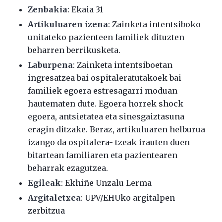
Zenbakia
: Ekaia 31
Artikuluaren izena
: Zainketa intentsiboko
unitateko pazienteen familiek dituzten
beharren berrikusketa.
Laburpena
: Zainketa intentsiboetan
ingresatzea bai ospitaleratutakoek bai
familiek egoera estresagarri moduan
hautematen dute. Egoera horrek shock
egoera, antsietatea eta sinesgaiztasuna
eragin ditzake. Beraz, artikuluaren helburua
izango da ospitalera- tzeak irauten duen
bitartean familiaren eta pazientearen
beharrak ezagutzea.
Egileak
: Ekhiñe Unzalu Lerma
Argitaletxea
: UPV/EHUko argitalpen
zerbitzua