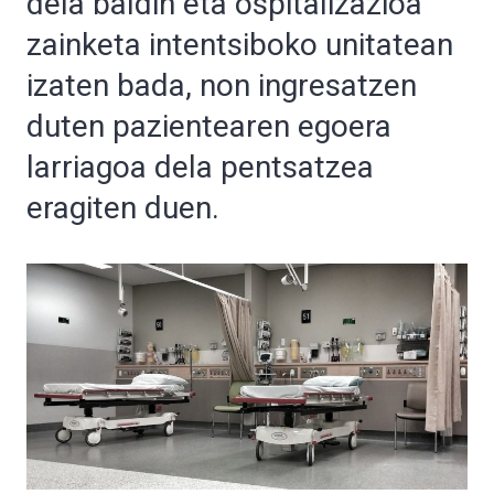
dela baldin eta ospitalizazioa
zainketa intentsiboko unitatean
izaten bada, non ingresatzen
duten pazientearen egoera
larriagoa dela pentsatzea
eragiten duen.