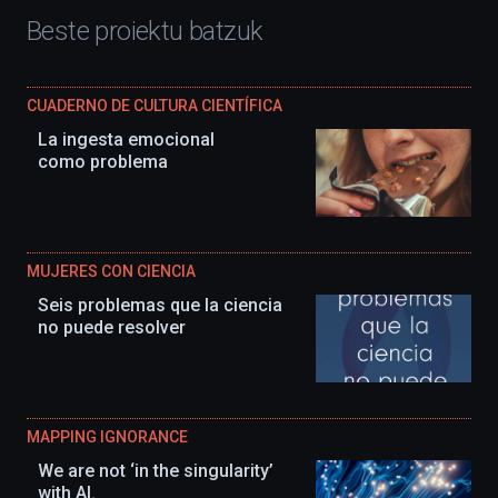
Beste proiektu batzuk
CUADERNO DE CULTURA CIENTÍFICA
La ingesta emocional
como problema
MUJERES CON CIENCIA
Seis problemas que la ciencia
no puede resolver
MAPPING IGNORANCE
We are not ‘in the singularity’
with AI.