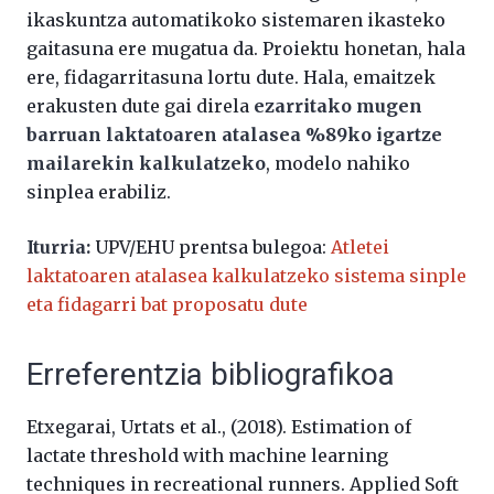
ikaskuntza automatikoko sistemaren ikasteko
gaitasuna ere mugatua da. Proiektu honetan, hala
ere, fidagarritasuna lortu dute. Hala, emaitzek
erakusten dute gai direla
ezarritako mugen
barruan laktatoaren atalasea %89ko igartze
mailarekin kalkulatzeko
, modelo nahiko
sinplea erabiliz.
Iturria:
UPV/EHU prentsa bulegoa:
Atletei
laktatoaren atalasea kalkulatzeko sistema sinple
eta fidagarri bat proposatu dute
Erreferentzia bibliografikoa
Etxegarai, Urtats et al., (2018). Estimation of
lactate threshold with machine learning
techniques in recreational runners. Applied Soft