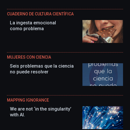
CUADERNO DE CULTURA CIENTÍFICA
La ingesta emocional
como problema
MUJERES CON CIENCIA
Seis problemas que la ciencia
no puede resolver
MAPPING IGNORANCE
We are not ‘in the singularity’
with AI.