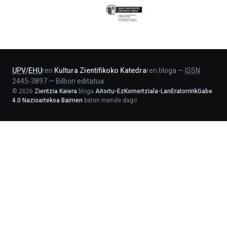
Eusko
Jaurlaritza
-
Lehendakaritza
UPV
/
EHU
ren
Kultura Zientifikoko Katedra
ren bloga
—
ISSN
2445-3897
—
Bilbon editatua
©
2026
Zientzia Kaiera
bloga
Aitortu-EzKomertziala-LanEratorririkGabe
4.0 Nazioartekoa Baimen
baten mende dago