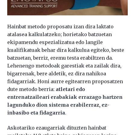
Hainbat metodo proposatu izan dira laktato
atalasea kalkulatzeko; horietako batzuetan
ekipamendu espezializatua edo langile
kualifikatuak behar dira kalkulua egiteko, beste
batzuetan, berriz, eremu testa erabiltzen da.
Lehenengo metodoak garestiak eta zailak dira,
bigarrenak, bere aldetik, ez dira nahikoa
fidagarriak. Honi aurre egitearren proposatzen
dute metodo berria:
atletari edo
entrenatzaileari erabakiak errazago hartzen
lagunduko dion sistema erabilerraz, ez-
inbasibo eta fidagarria
.
Askotariko ezaugarriak dituzten hainbat