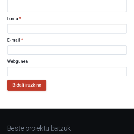
Izena
*
E-mail
*
Webgunea
Bidali iruzkina
Beste proiektu batzuk