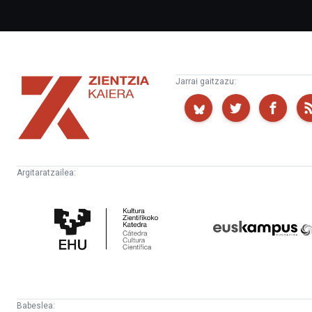
Zientzia
Jarrai gaitzazu:
Kaiera
Argitaratzailea:
Kultura
Euskampus
Zientifikoko
Fundazioa
Katedra
Babeslea: