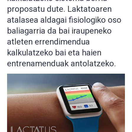
proposatu dute. Laktatoaren
atalasea aldagai fisiologiko oso
baliagarria da bai iraupeneko
atleten errendimendua
kalkulatzeko bai eta haien
entrenamenduak antolatzeko.