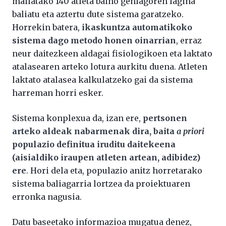
mailatako 140 atleta baino gehiagoren lagina
baliatu eta aztertu dute sistema garatzeko.
Horrekin batera,
ikaskuntza automatikoko
sistema dago metodo honen oinarrian
, erraz
neur daitezkeen aldagai fisiologikoen eta laktato
atalasearen arteko lotura aurkitu duena. Atleten
laktato atalasea kalkulatzeko gai da sistema
harreman horri esker.
Sistema konplexua da, izan ere,
pertsonen
arteko aldeak nabarmenak dira, baita
a priori
populazio definitua iruditu daitekeena
(aisialdiko iraupen atleten artean, adibidez)
ere
. Hori dela eta, populazio anitz horretarako
sistema baliagarria lortzea da proiektuaren
erronka nagusia.
Datu baseetako informazioa mugatua denez,