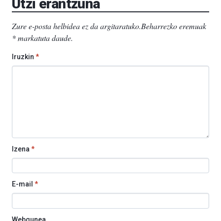
Utzi erantzuna
Zure e-posta helbidea ez da argitaratuko.
Beharrezko eremuak
*
markatuta daude
.
Iruzkin
*
Izena
*
E-mail
*
Webgunea