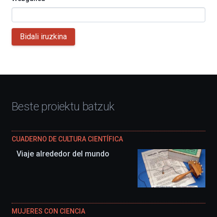
Bidali iruzkina
Beste proiektu batzuk
CUADERNO DE CULTURA CIENTÍFICA
Viaje alrededor del mundo
MUJERES CON CIENCIA