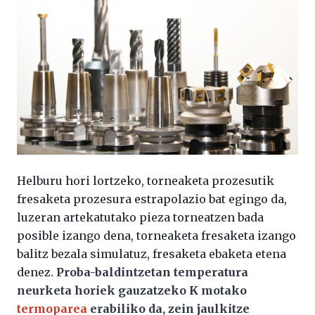
Helburu hori lortzeko, torneaketa prozesutik
fresaketa prozesura estrapolazio bat egingo da,
luzeran artekatutako pieza torneatzen bada
posible izango dena, torneaketa fresaketa izango
balitz bezala simulatuz, fresaketa ebaketa etena
denez.
Proba-baldintzetan temperatura
neurketa horiek gauzatzeko K motako
termoparea
erabiliko da, zein jaulkitze