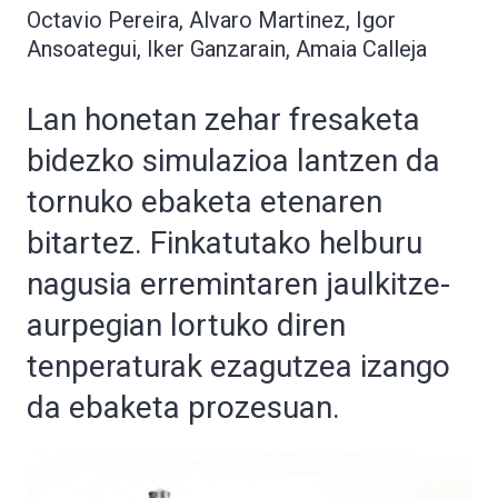
Octavio Pereira, Alvaro Martinez, Igor
Ansoategui, Iker Ganzarain, Amaia Calleja
Lan honetan zehar fresaketa
bidezko simulazioa lantzen da
tornuko ebaketa etenaren
bitartez. Finkatutako helburu
nagusia erremintaren jaulkitze-
aurpegian lortuko diren
tenperaturak ezagutzea izango
da ebaketa prozesuan.