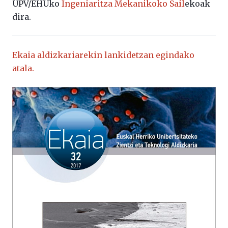
UPV/EHUko
Ingeniaritza Mekanikoko Sail
ekoak
dira.
Ekaia aldizkariarekin lankidetzan egindako
atala.