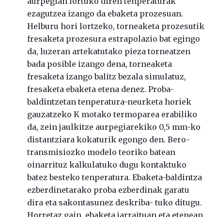
aurpegian lortuko diren tenperaturak
ezagutzea izango da ebaketa prozesuan.
Helburu hori lortzeko, torneaketa prozesutik
fresaketa prozesura estrapolazio bat egingo
da, luzeran artekatutako pieza torneatzen
bada posible izango dena, torneaketa
fresaketa izango balitz bezala simulatuz,
fresaketa ebaketa etena denez. Proba-
baldintzetan tenperatura-neurketa horiek
gauzatzeko K motako termoparea erabiliko
da, zein jaulkitze aurpegiarekiko 0,5 mm-ko
distantziara kokaturik egongo den. Bero-
transmisiozko modelo teoriko batean
oinarrituz kalkulatuko dugu kontaktuko
batez besteko tenperatura. Ebaketa-baldintza
ezberdinetarako proba ezberdinak garatu
dira eta sakontasunez deskriba- tuko ditugu.
Horretaz gain, ebaketa jarraituan eta etenean