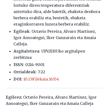
lortuko diren tenperatura-diferentziak
aztertuko dira, alde batetik, ebaketa-denbora
berbera erabiliz eta, bestetik, ebaketa
eraginkorraren luzera berbera erabiliz.
Egileak
: Octavio Pereira, Alvaro Martinez,
Igor Ansoategui, Iker Ganzarain eta Amaia
Calleja.
Argitaletxea
: UPV/EHUko argitalpen
zerbitzua
ISSN
: 0214-9001
Orrialdeak
: 7-22
DOI
:
10.1387/ekaia.16354
Egileez:
Octavio Pereira, Alvaro Martinez, Igor
Ansoategui, Iker Ganzarain eta Amaia Calleja