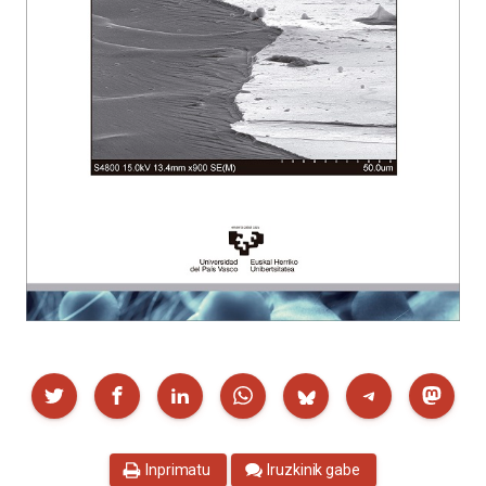
Partekatu
Inprimatu
Iruzkinik gabe