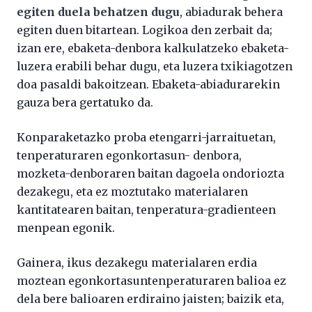
egiten duela behatzen dugu
, abiadurak behera
egiten duen bitartean. Logikoa den zerbait da;
izan ere, ebaketa-denbora kalkulatzeko ebaketa-
luzera erabili behar dugu, eta luzera txikiagotzen
doa pasaldi bakoitzean. Ebaketa-abiadurarekin
gauza bera gertatuko da.
Konparaketazko proba etengarri-jarraituetan,
tenperaturaren egonkortasun- denbora,
mozketa-denboraren baitan dagoela ondoriozta
dezakegu, eta ez moztutako materialaren
kantitatearen baitan, tenperatura-gradienteen
menpean egonik.
Gainera, ikus dezakegu materialaren erdia
moztean egonkortasuntenperaturaren balioa ez
dela bere balioaren erdiraino jaisten; baizik eta,