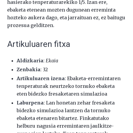
hasierako tenperaturarekiko 1/5. Izan ere,
ebaketa etenean mozten dugunean erreminta
hozteko aukera dago, eta jarraituan ez, ez baitugu
prozesua gelditzen.
Artikuluaren fitxa
Aldizkaria
:
Ekaia
Zenbakia
: 32
Artikuluaren izena
: Ebaketa-erremintaren
tenperaturak neurtzeko tornuko ebaketa
eten bidezko fresaketaren simulazioa
Laburpena
: Lan honetan zehar fresaketa
bidezko simulazioa lantzen da tornuko
ebaketa etenaren bitartez. Finkatutako
helburu nagusia erremintaren jaulkitze-