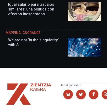
Igual salario para trabajos
similares: una política con
efectos inesperados
MAPPING IGNORANCE
We are not ‘in the singularity’
with AI.
Zientzia
Jarrai gaitzazu:
Kaiera