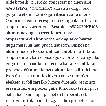
Alde batetik, 35 Hrcko gogortasuna duen AISI
4340 (F1272, 40NiCrMo7) altzairua dugu; oso
gogorra eta mekanizagarritasun zaila duena.
Ondorioz, oso interesgarria izango da lortutako
tenperaturak aztertzea. Bestalde, AW 2030HB108
aluminioa dugu; aurretik lortutako
tenperaturekin konparazioak egiteko hautatu
dugu material hau proba hauetan. Ohikoena,
aluminioaren kasuan, altzairuarekin lortutako
tenperaturak baino baxuagoak lortzea izango da,
gogortasun baxuko materiala baita. Erabilitako
probetak 60 mm diametrodun pieza zilindrikoak
izan dira, 300 mm-ko luzera eta 240 mmko
ebaketa erabilgarriko luzera dutenak. Makinaz,
erremintaz eta piezez gain, K motako termopare
bat behar izan dugu probetan tenperaturak
neurtzeko, taladrina hozgarridun probetarako,