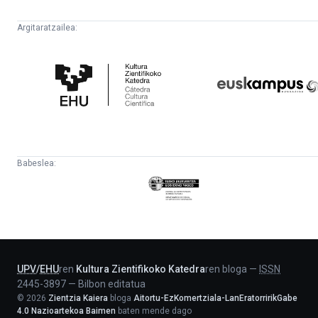
Argitaratzailea:
Kultura
Euskampus
Zientifikoko
Fundazioa
Katedra
Babeslea:
Eusko
Jaurlaritza
-
Lehendakaritza
UPV
/
EHU
ren
Kultura Zientifikoko Katedra
ren bloga
—
ISSN
2445-3897
—
Bilbon editatua
©
2026
Zientzia Kaiera
bloga
Aitortu-EzKomertziala-LanEratorririkGabe
4.0 Nazioartekoa Baimen
baten mende dago