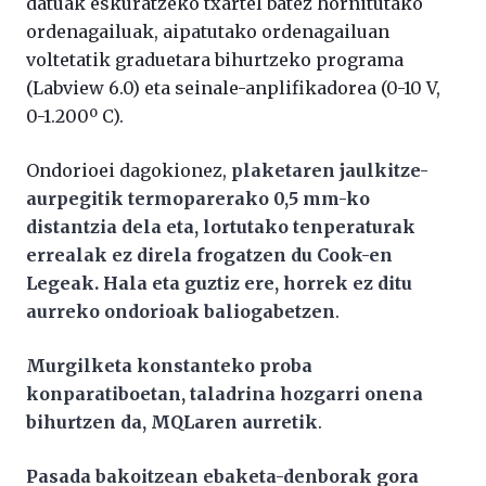
datuak eskuratzeko txartel batez hornitutako
ordenagailuak, aipatutako ordenagailuan
voltetatik graduetara bihurtzeko programa
(Labview 6.0) eta seinale-anplifikadorea (0-10 V,
0-1.200º C).
Ondorioei dagokionez,
plaketaren jaulkitze-
aurpegitik termoparerako 0,5 mm-ko
distantzia dela eta, lortutako tenperaturak
errealak ez direla frogatzen du Cook-en
Legeak. Hala eta guztiz ere, horrek ez ditu
aurreko ondorioak baliogabetzen
.
Murgilketa konstanteko proba
konparatiboetan, taladrina hozgarri onena
bihurtzen da, MQLaren aurretik
.
Pasada bakoitzean ebaketa-denborak gora