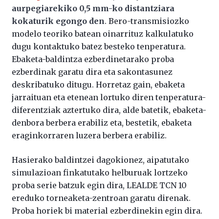
aurpegiarekiko 0,5 mm-ko distantziara
kokaturik egongo den
. Bero-transmisiozko
modelo teoriko batean oinarrituz kalkulatuko
dugu kontaktuko batez besteko tenperatura.
Ebaketa-baldintza ezberdinetarako proba
ezberdinak garatu dira eta sakontasunez
deskribatuko ditugu. Horretaz gain, ebaketa
jarraituan eta etenean lortuko diren tenperatura-
diferentziak aztertuko dira, alde batetik, ebaketa-
denbora berbera erabiliz eta, bestetik, ebaketa
eraginkorraren luzera berbera erabiliz.
Hasierako baldintzei dagokionez, aipatutako
simulazioan finkatutako helburuak lortzeko
proba serie batzuk egin dira, LEALDE TCN 10
ereduko torneaketa-zentroan garatu direnak.
Proba horiek bi material ezberdinekin egin dira.